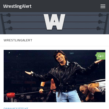
WrestlingAlert
WRESTLINGALERT
0
PAINIJAESITTELYT