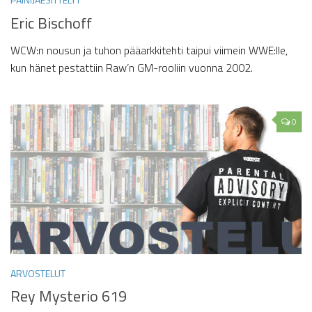
Eric Bischoff
WCW:n nousun ja tuhon pääarkkitehti taipui viimein WWE:lle,
kun hänet pestattiin Raw’n GM-rooliin vuonna 2002.
0
ARVOSTELUT
Rey Mysterio 619