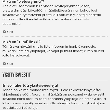
Mikä on “oletusryhmä”?
Jos olet useamman kuin yhden käyttäjäryhmän jäsen,
oletusryhmääsi käytetään määriteltäessä sinun kohdallasi
käytettävää ryhmäväriä ja titteliä. Foorumin ylläpitäjä saattaa
antaa sinulle oikeudet vaihtaa oletusryhmääsi omista
asetuksista.
Ylös
Mikä on “Tiimi” linkki?
Tämä sivu näyttää sinulle listan foorumin henkilökunnasta,
mukaanluettuna ylläpitäjät, valvojat ja muut tiedot, kuten alueet
joita he valvovat.
Ylös
Yksityisviestit
En voi lähettää yksityisviestejä!
Tähän on kolme mahdollista syytä. Et ole rekisteröitynyt ja/tai
kirjautunut sisään, foorumin ylläpitäjä on poistanut yksityisviestit
käytöstä koko foorumilta tai foorumin ylläpitäjä on estänyt sinua
lähettämästä yksityisviestejä. Ota yhteyttä foorumin ylläpitäjään
saadaksesi lisätietoja.