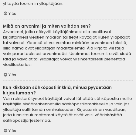
yhteyttä foorumin ylläpitäjään.
Ylös
Mikä on arvonimi ja miten vaihdan sen?
Arvonimet, jotka näkyvät käyttäjänimesi alla osoittavat
kirjoittamiesi viestien määrän tai tietyt käyttäjät, kuten ylläpitäjät
tai valvojat. Yleensä et voi vaihtaa minkään arvonimen tekstiä,
sillä nämä ovat ylläpitäjän määrittelemiä. Älä kirjoita viestejä
vain parantaaksesi arvonimeäsi. Useimmat foorumit eivät siedä
tätä ja valvojat tai ylläpitäjät voivat yksinkertaisesti pienentää
viestilaskuriasi.
Ylös
Kun klikkaan sähköpostilinkkiä, minua pyydetään
kirjautumaan?
Vain rekisteröityneet käyttäjät voivat lähettää sähköpostia muille
käyttäjille sisäänrakennetulla sähköpostilomakkeella ja vain jos
ylläpitäjä sallii tämän ominaisuuden. Kirjautuminen vaaditaan,
jotta tunnistautumattomat käyttäjät eivät voisi väärinkäyttää
sähköpostijärjestelmää.
Ylös