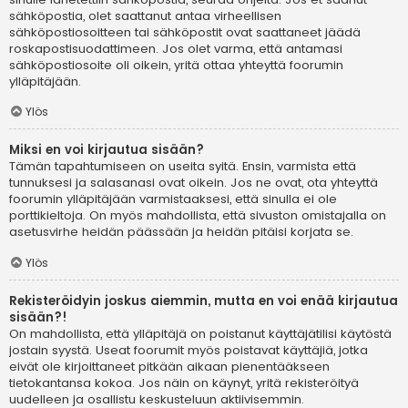
sähköpostia, olet saattanut antaa virheellisen
sähköpostiosoitteen tai sähköpostit ovat saattaneet jäädä
roskapostisuodattimeen. Jos olet varma, että antamasi
sähköpostiosoite oli oikein, yritä ottaa yhteyttä foorumin
ylläpitäjään.
Ylös
Miksi en voi kirjautua sisään?
Tämän tapahtumiseen on useita syitä. Ensin, varmista että
tunnuksesi ja salasanasi ovat oikein. Jos ne ovat, ota yhteyttä
foorumin ylläpitäjään varmistaaksesi, että sinulla ei ole
porttikieltoja. On myös mahdollista, että sivuston omistajalla on
asetusvirhe heidän päässään ja heidän pitäisi korjata se.
Ylös
Rekisteröidyin joskus aiemmin, mutta en voi enää kirjautua
sisään?!
On mahdollista, että ylläpitäjä on poistanut käyttäjätilisi käytöstä
jostain syystä. Useat foorumit myös poistavat käyttäjiä, jotka
eivät ole kirjoittaneet pitkään aikaan pienentääkseen
tietokantansa kokoa. Jos näin on käynyt, yritä rekisteröityä
uudelleen ja osallistu keskusteluun aktiivisemmin.