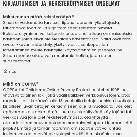
Kirjautumisen ja rekisteröitymisen ongelmat
Miksi minun pitää rekisteröityä?
Sinun ei välttämättä tarvitse, riippuu foorumin ylläpitäjästä,
tarvitaanko foorumilla kirjoittamiseen rekisteröitymistä.
Rekisteröityminen voi kuitenkin antaa sinulle lisää ominaisuuksia
käyttöön, jotka eivät ole vieraiden käytettävissä. Näitä ovat mm.
avatar-kuvan määrittely, yksityisviestit, sähköpostien
lähettäminen muille käyttäjille, käyttäjäryhmien jäsenyys jne.
Siihen menee aikaa vain muutamia hetkiä, joten se on
suositeltavaa.
Ylös
Mikä on COPPA?
COPPA, tai Children’s Online Privacy Protection Act of 1998, on
yhdysvaltalainen laki, joka vaatii kaikkien verkkosivustojen, jotka
mahdollisesti keräävät alle 13-vuotiailta tietoja, hankkia huoltajan
kirjallisen luvan tietojen keräämiseen alle 13-vuotiaalta. Jos olet
epävarma koskeeko tämä sinua rekisteröityvänä käyttäjänä tai
verkkosivua jolle olet rekisteröitymässä, ota yhteyttä
oikeudelliseen neuvonantajaan saadaksesi apua. Huomaa, että
phpBB Limited ja tämän foorumin omistajat eivät voi antaa
lakineuvontaa ja eivät ole yhteyshenkilöitä minkäänlaisissa