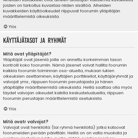
joiden on tarkoitus kuvastaa niiden sisältöä. Aiheiden
kuvakkeiden käyttöoikeudet riippuvat foorumin ylläpitäjän
määrittelemistä oikeuksista.
Ylös
Käyttäjätasot ja ryhmät
Mitä ovat ylläpitäjät?
Ylläpitäjät ovat jäseniä joille on annettu korkeimman tason
kontrolli koko foorumiin. Nämä jäsenet voivat hallita foorumin
kaikkia foorumin toiminnan osa-alueita, mukaan lukien
oikeuksien asettaminen, käyttäjien porttikiellot, käyttäjäryhmät ja
valvojat yms., riippuen foorumin perustajasta ja hänen
ylläpitäjille määrittelemistä oikeuksista. Heillä saattaa olla myös
täydet valvojan oikeudet kaikilla keskustelualueilla, riippuen
foorumin perustajan määrittelemistä asetuksista.
Ylös
Mitä ovatr valvojat?
Valvojat ovat henkilöitä (tai ryhmä henkilöitä) jotka katsovat
foorumeiden perään päivittäin. Heillä on on valta muokata ja