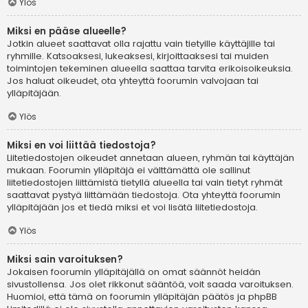
Ylös
Miksi en pääse alueelle?
Jotkin alueet saattavat olla rajattu vain tietyille käyttäjille tai
ryhmille. Katsoaksesi, lukeaksesi, kirjoittaaksesi tai muiden
toimintojen tekeminen alueella saattaa tarvita erikoisoikeuksia.
Jos haluat oikeudet, ota yhteyttä foorumin valvojaan tai
ylläpitäjään.
Ylös
Miksi en voi liittää tiedostoja?
Liitetiedostojen oikeudet annetaan alueen, ryhmän tai käyttäjän
mukaan. Foorumin ylläpitäjä ei välttämättä ole sallinut
liitetiedostojen liittämistä tietyllä alueella tai vain tietyt ryhmät
saattavat pystyä liittämään tiedostoja. Ota yhteyttä foorumin
ylläpitäjään jos et tiedä miksi et voi lisätä liitetiedostoja.
Ylös
Miksi sain varoituksen?
Jokaisen foorumin ylläpitäjällä on omat säännöt heidän
sivustollensa. Jos olet rikkonut sääntöä, voit saada varoituksen.
Huomioi, että tämä on foorumin ylläpitäjän päätös ja phpBB