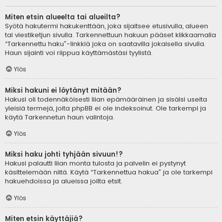
Miten etsin alueelta tai alueilta?
Syötä hakutermi hakukenttään, joka sijaitsee etusivulla, alueen
tai viestiketjun sivulla. Tarkennettuun hakuun pääset klikkaamalla
“Tarkennettu haku”-linkkiä joka on saatavilla jokaisella sivulla.
Haun sijainti voi riippua käyttämästäsi tyylistä.
Ylös
Miksi hakuni ei löytänyt mitään?
Hakusi oli todennäköisesti liian epämääräinen ja sisälsi useita
yleisiä termejä, joita phpBB ei ole indeksoinut. Ole tarkempi ja
käytä Tarkennetun haun valintoja.
Ylös
Miksi haku johti tyhjään sivuun!?
Hakusi palautti liian monta tulosta ja palvelin ei pystynyt
käsittelemään niitä. Käytä “Tarkennettua hakua” ja ole tarkempi
hakuehdoissa ja alueissa joilta etsit.
Ylös
Miten etsin käyttäjiä?