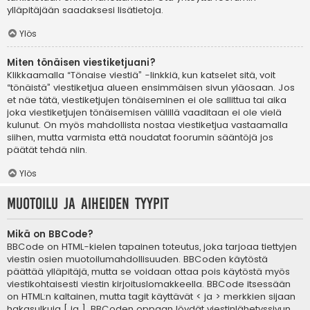
ylläpitäjään saadaksesi lisätietoja.
Ylös
Miten tönäisen viestiketjuani?
Klikkaamalla “Tönaise viestiä” -linkkiä, kun katselet sitä, voit
“tönäistä” viestiketjua alueen ensimmäisen sivun yläosaan. Jos
et näe tätä, viestiketjujen tönäiseminen ei ole sallittua tai aika
joka viestiketjujen tönäisemisen välillä vaaditaan ei ole vielä
kulunut. On myös mahdollista nostaa viestiketjua vastaamalla
siihen, mutta varmista että noudatat foorumin sääntöjä jos
päätät tehdä niin.
Ylös
Muotoilu ja aiheiden tyypit
Mikä on BBCode?
BBCode on HTML-kielen tapainen toteutus, joka tarjoaa tiettyjen
viestin osien muotoilumahdollisuuden. BBCoden käytöstä
päättää ylläpitäjä, mutta se voidaan ottaa pois käytöstä myös
viestikohtaisesti viestin kirjoituslomakkeella. BBCode itsessään
on HTML:n kaltainen, mutta tagit käyttävät < ja > merkkien sijaan
hakasulkuja [ ja ]. BBCoden oppaan löydät viestinlähetyssivun