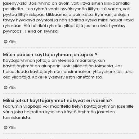
jäsenyyksiä. Jos ryhmä on avoin, voit liittyä siihen klikkaamalla
painiketta. Jos ryhmä vaatii hyväksynnän liittymistä varten, voit
pyytää liittymislupaa klikkaamalla painiketta. Ryhmän johtajan
täytyy hyväksyä pyyntösi ja hän saattaa kysyä miksi haluat liittyä
ryhmään. Älä häiriköi ryhmän ylläpitäjiä jos he eivät hyväksy
pyyntöäsi. Heillä on syynsä.
Ylös
Miten pääsen käyttäjäryhmän johtajaksi?
Käyttäjäryhmän johtaja on yleensä määritelty, kun
käyttäjäryhmät on alunperin luotu ylläpitäjän toimesta. Jos
haluat luoda käyttäjäryhmän, ensimmäinen yhteyshenkilösi tulisi
olla ylläpitäjä. Kokeile yksityisviestin lähettämistä.
Ylös
Miksi jotkut käyttäjäryhmät näkyvät eri väreillä?
Foorumin ylläpitäjä voi määritellä tietyn käyttäjäryhmän jäsenille
värin joka helpottaa kyseisen käyttäjäryhmän jäsenten
tunnistamista.
Ylös