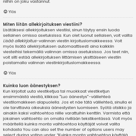
niihin on joku vastannut.
Ylös
Miten liitän allekirjoituksen viestiini?
Lisätäksesi allekirjoituksen viestiisi, sinun täytyy ensin luoda
sellainen omissa asetuksissa. Kun olet luonut sellaisen, voit valita
Lisää allekirjoitus
-valinnan viestin kirjoituslomakkeessa. Voit
myös lisätä allekirjoituksen automaattisesti aina kaikkiin
viesteihisi tekemällä valinnan omissa asetuksissa. Jos teet niin,
voit silti estää allekirjoituksen liittämisen yksittäiseen viestiin
poistamalla valinnan viestinkirjoituslomakkeessa.
Ylös
Kuinka luon äänestyksen?
Kun kirjoitat uuta viestiketjua tai muokkaat viestiketjun
ensimmäistä viestiä, klikkaa "Luo äänestys"-välilehteä
viestilomakkeen alapuolella. Jos et näe tätä välilehteä, sinulla ei
ole tarvittavia oikeuksia äänestysten luomiseen. Syötä otsikko ja
ainakin kaksi vaihtoehtoa niille varattuihin kenttiin. Varmista että
jokainen vaihtoehto on omalla rivillään tekstikentässä. Voit myös
määritellä kuinka monta vaihtoehtoa käyttäjät voivat valita
kohdasta You can also set the number of options users may
select during voting under “Kuinka monta vaihtoehtoa käyttäjä