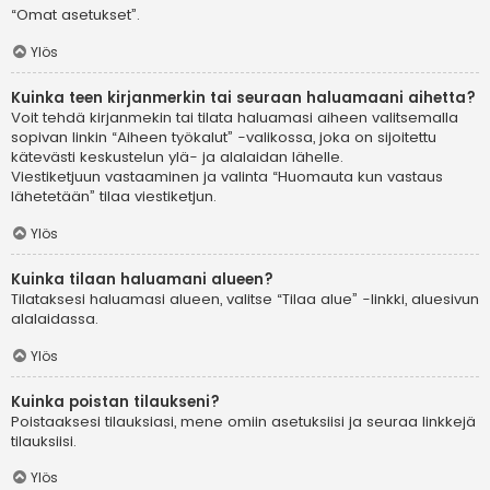
“Omat asetukset”.
Ylös
Kuinka teen kirjanmerkin tai seuraan haluamaani aihetta?
Voit tehdä kirjanmekin tai tilata haluamasi aiheen valitsemalla
sopivan linkin “Aiheen työkalut” -valikossa, joka on sijoitettu
kätevästi keskustelun ylä- ja alalaidan lähelle.
Viestiketjuun vastaaminen ja valinta “Huomauta kun vastaus
lähetetään” tilaa viestiketjun.
Ylös
Kuinka tilaan haluamani alueen?
Tilataksesi haluamasi alueen, valitse “Tilaa alue” -linkki, aluesivun
alalaidassa.
Ylös
Kuinka poistan tilaukseni?
Poistaaksesi tilauksiasi, mene omiin asetuksiisi ja seuraa linkkejä
tilauksiisi.
Ylös