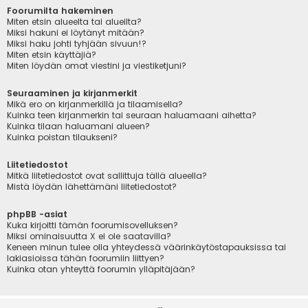
Foorumilta hakeminen
Miten etsin alueelta tai alueilta?
Miksi hakuni ei löytänyt mitään?
Miksi haku johti tyhjään sivuun!?
Miten etsin käyttäjiä?
Miten löydän omat viestini ja viestiketjuni?
Seuraaminen ja kirjanmerkit
Mikä ero on kirjanmerkillä ja tilaamisella?
Kuinka teen kirjanmerkin tai seuraan haluamaani aihetta?
Kuinka tilaan haluamani alueen?
Kuinka poistan tilaukseni?
Liitetiedostot
Mitkä liitetiedostot ovat sallittuja tällä alueella?
Mistä löydän lähettämäni liitetiedostot?
phpBB -asiat
Kuka kirjoitti tämän foorumisovelluksen?
Miksi ominaisuutta X ei ole saatavilla?
Keneen minun tulee olla yhteydessä väärinkäytöstapauksissa tai
lakiasioissa tähän foorumiin liittyen?
Kuinka otan yhteyttä foorumin ylläpitäjään?