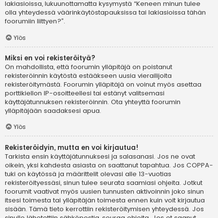
lakiasioissa, lukuunottamatta kysymystä “Keneen minun tulee
olla yhteydessä väärinkäytöstapauksissa tai lakiasioissa tähän
foorumiin liittyen?”.
Ylös
Miksi en voi rekisteröityä?
On mahdollista, että foorumin ylläpitäjä on poistanut
rekisteröinnin käytöstä estääkseen uusia vierailijoita
rekisteröitymästä. Foorumin ylläpitäjä on voinut myös asettaa
porttikiellon IP-osoitteellesi tai estänyt valitsemasi
käyttäjätunnuksen rekisteröinnin. Ota yhteyttä foorumin
ylläpitäjään saadaksesi apua.
Ylös
Rekisteröidyin, mutta en voi kirjautua!
Tarkista ensin käyttäjätunnuksesi ja salasanasi. Jos ne ovat
oikein, yksi kahdesta asiasta on saattanut tapahtua. Jos COPPA-
tuki on käytössä ja määrittelit olevasi alle 13-vuotias
rekisteröityessäsi, sinun tulee seurata saamiasi ohjeita. Jotkut
foorumit vaativat myös uusien tunnusten aktivoinnin joko sinun
itsesi toimesta tai ylläpitäjän toimesta ennen kuin voit kirjautua
sisään. Tämä tieto kerrottiin rekisteröitymisen yhteydessä. Jos
sinulle lähetettiin sähköpostia, seuraa ohjeita. Jos et saanut