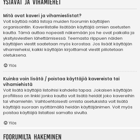
Ystävät ja vihamiehet
Mitä ovat kaveri ja vihamieslistat?
Voit käyttää näitä listoja muiden foorumin käyttäjien
organisointiin. Kaverilistalle lisätään käyttäjiä omien asetusten
kautta. Tämä auttaa nopeasti näkemään jos he ovat paikalla ja
yksityisviestien lähettämisessä. Teemasta riippuen näiden
käyttäjien viestit saatetaan myös korostaa. Jos lisäät käyttäjän
vihamieheksi, kaikki käyttäjän kirjoittamat viestit piilotetaan
oletuksena.
Ylös
Kuinka voin lisätä / poistaa käyttäjiä kavereista tai
vihamiehistä
Voit lisätä käyttäjiä listoihisi kahdella tapaa. Jokaisen käyttäjän
profiilissa on linkki jonka kautta voit lisätä heidät joko kavereihin
tai vihamiehiin. Vaihtoehtoisesti omista asetuksista voit lisätä
käyttäjiä suoraan syöttämällä heidän käyttäjänimen. Voit myös
poistaa käyttäjiä listaltasi samalta sivulta.
Ylös
Foorumilta hakeminen