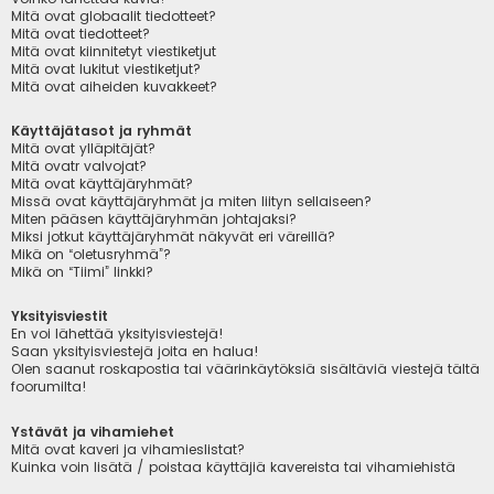
Mitä ovat globaalit tiedotteet?
Mitä ovat tiedotteet?
Mitä ovat kiinnitetyt viestiketjut
Mitä ovat lukitut viestiketjut?
Mitä ovat aiheiden kuvakkeet?
Käyttäjätasot ja ryhmät
Mitä ovat ylläpitäjät?
Mitä ovatr valvojat?
Mitä ovat käyttäjäryhmät?
Missä ovat käyttäjäryhmät ja miten liityn sellaiseen?
Miten pääsen käyttäjäryhmän johtajaksi?
Miksi jotkut käyttäjäryhmät näkyvät eri väreillä?
Mikä on “oletusryhmä”?
Mikä on “Tiimi” linkki?
Yksityisviestit
En voi lähettää yksityisviestejä!
Saan yksityisviestejä joita en halua!
Olen saanut roskapostia tai väärinkäytöksiä sisältäviä viestejä tältä
foorumilta!
Ystävät ja vihamiehet
Mitä ovat kaveri ja vihamieslistat?
Kuinka voin lisätä / poistaa käyttäjiä kavereista tai vihamiehistä