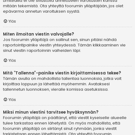
Limitedillä ei ole sivustolla annettavien varoitusten kanssa
mitään tekemistä. Ota yhteyttä foorumin ylläpitäjään, jos olet
epävarma annetun varoituksen syystä.
Ylös
Miten ilmoitan viestin valvojalle?
Jos foorumin ylläpitäjä on sallinut sen, sinun pitäisi nähdä
raportointipainike viestin yhteydessä. Tämän klikkaaminen vie
sinut viestin raportoinnin vaiheiden läpi.
Ylös
Mitä “Tallenna”-painike viestin kirjoittamisessa tekee?
Tämän avulla on mahdollista tallentaa luonnoksia, jotka voit
kirjoittaa loppuun ja lähettää myöhemmin. Avataksesi
tallennetun luonnoksen, vieraile komissa asetuksissa.
Ylös
Miksi minun viestini tarvitsee hyväksynnän?
Foorumin ylläpitäjä on päättänyt, että viestit kyseiselle alueelle
tulee tarkastaa ennen lähetystä. On myös mahdollista, että
foorumin ylläpitäjä on siirtänyt sinut ryhmään, jonka viestit
tarkistetaan ennen lähettämistä. Ota yhteyttä foorumin