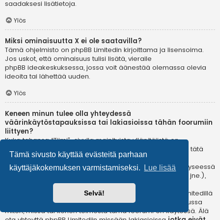
saadaksesi lisätietoja.
Ylös
Miksi ominaisuutta X ei ole saatavilla?
Tämä ohjelmisto on phpBB Limitedin kirjoittama ja lisensoima.
Jos uskot, että ominaisuus tulisi lisätä, vieraile
phpBB ideakeskuksessa
, jossa voit äänestää olemassa olevia
ideoita tai lähettää uuden.
Ylös
Keneen minun tulee olla yhteydessä
väärinkäytöstapauksissa tai lakiasioissa tähän foorumiin
liittyen?
Kuka tahansa “Tiimi”-sivulla mainituista ylläpitäjistä on
todennäköisesti sopiva yhteyshenkilö valituksillesi. Jos et tätä
Tämä sivusto käyttää evästeitä parhaan
kautta saa vastausta, sinun kannattaa ottaa yhteyttä
verkkotunnuksen omistajaan (tee
whois-kysely
) tai jos kyseessä
käyttäjäkokemuksen varmistamiseksi.
Lue lisää
on ilmaispalvelussa oleva (esim. Yahoo!, free.fr, f2s.com, jne.),
ota yhteyttä ylläpitoon tai väärinkäytöksistä vastaavaan
osastoon kyseisessä palvelussa. Huomaa, että phpBB Limitedillä
Selvä!
ei ole lainkaan toimivaltaa
ja sitä ei voida pitää vastuussa
miten, missä tai kenen toimesta tämä foorumi on käytössä. Älä
ota yhteyttä phpBB Limitediin missään lakiasioissa
jotka eivät