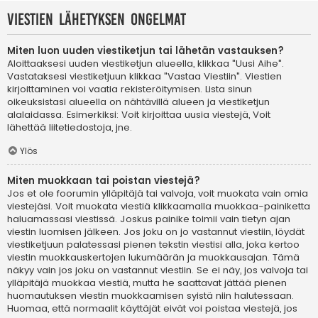
Viestien lähetyksen ongelmat
Miten luon uuden viestiketjun tai lähetän vastauksen?
Aloittaaksesi uuden viestiketjun alueella, klikkaa "Uusi Aihe".
Vastataksesi viestiketjuun klikkaa "Vastaa Viestiin". Viestien
kirjoittaminen voi vaatia rekisteröitymisen. Lista sinun
oikeuksistasi alueella on nähtävillä alueen ja viestiketjun
alalaidassa. Esimerkiksi: Voit kirjoittaa uusia viestejä, Voit
lähettää liitetiedostoja, jne.
Ylös
Miten muokkaan tai poistan viestejä?
Jos et ole foorumin ylläpitäjä tai valvoja, voit muokata vain omia
viestejäsi. Voit muokata viestiä klikkaamalla muokkaa-painiketta
haluamassasi viestissä. Joskus painike toimii vain tietyn ajan
viestin luomisen jälkeen. Jos joku on jo vastannut viestiin, löydät
viestiketjuun palatessasi pienen tekstin viestisi alla, joka kertoo
viestin muokkauskertojen lukumäärän ja muokkausajan. Tämä
näkyy vain jos joku on vastannut viestiin. Se ei näy, jos valvoja tai
ylläpitäjä muokkaa viestiä, mutta he saattavat jättää pienen
huomautuksen viestin muokkaamisen syistä niin halutessaan.
Huomaa, että normaalit käyttäjät eivät voi poistaa viestejä, jos