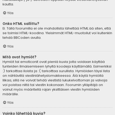
kautta.
Ylös
Onko HTML sallittu?
Ei. Tällä foorumilla ei ole mahdollista lähettää HTML:ää siten, että
se toimisi HTML-koodina. Yleisimmät HTML-muotoilut voi kuitenkin
tehdä BBCoden avulla.
Ylös
Mitä ovat hymiöt?
Hymiöt tai emoticonit ovat pieniä kuvia joita voidaan käyttää
tunteiden ilmaisemiseen lyhyitä koodeja käyttämällä. Esimerkiksi
:) tarkoittaa iloista ja :( tarkoittaa surullista. Hymiöiden täysi lista
on nähtävillä viestinlähetyslomakkeessa. Älä käytä hymiöitä
liikaa, sillä ne voivat tehdä viestistä lukukelvottoman ja valvoja
voi poistaa niitä tai viestin kokonaan. Foorumin ylläpitäjä on
voinut myös määritellä rajan yksittäisen viestin hymiöiden
määrälle.
Ylös
Voinko lähettää kuvia?