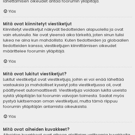
lähettämisen oikeudet antaa foorumin ylläpitäjä.
Ylös
Mitä ovat kiinnitetyt viestiketjut
Kiinnitetyt viestiketjut näkyvät tiedotteiden alapuolella ja ovat
vain etusivulla. Ne ovat yleensä aika tärkeitä, joten sinun tulisi
lukea ne aina kun mahdollista. Kuten tiedotteiden ja globaalien
tiedotteiden kanssa, viestiketjujen kiinnittämisen oikeudet
määrittelee foorumin ylläpitäjä.
Ylös
Mitä ovat lukitut viestiketjut?
Lukitut viestiketjut ovat viestiketjuja, joihin ei voi enää lähettää
vastauksia ja mahdolliset kyselyt joita viestiketjussa oli, ovat
päättyneet automaattisesti. Viestiketjuja voidaan lukita useista
syistä ylläpitäjän tai foorumin valvojan toimesta. Saatat myös
pystyä lukitsemaan oman viestiketjusi, mutta tämä riippuu
foorumin ylläpitäjän antamista oikeuksista.
Ylös
Mitä ovat aiheiden kuvakkeet?
Aiheiden kuvakkeet ovat aiheen aloittajan valitsemia kuvakkeita