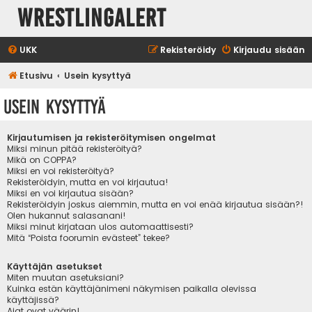
WrestlingAlert
UKK
Rekisteröidy
Kirjaudu sisään
Etusivu
Usein kysyttyä
Usein kysyttyä
Kirjautumisen ja rekisteröitymisen ongelmat
Miksi minun pitää rekisteröityä?
Mikä on COPPA?
Miksi en voi rekisteröityä?
Rekisteröidyin, mutta en voi kirjautua!
Miksi en voi kirjautua sisään?
Rekisteröidyin joskus aiemmin, mutta en voi enää kirjautua sisään?!
Olen hukannut salasanani!
Miksi minut kirjataan ulos automaattisesti?
Mitä “Poista foorumin evästeet” tekee?
Käyttäjän asetukset
Miten muutan asetuksiani?
Kuinka estän käyttäjänimeni näkymisen paikalla olevissa
käyttäjissä?
Ajat ovat väärin!