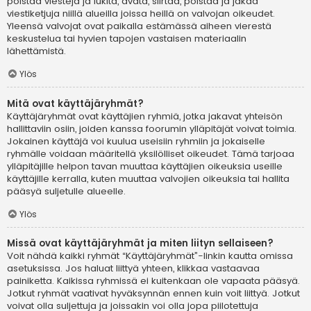
poistaa viestejä ja lukita, avata, siirtää, poistaa ja jakaa
viestiketjuja niillä alueilla joissa heillä on valvojan oikeudet.
Yleensä valvojat ovat paikalla estämässä aiheen vierestä
keskustelua tai hyvien tapojen vastaisen materiaalin
lähettämistä.
Ylös
Mitä ovat käyttäjäryhmät?
Käyttäjäryhmät ovat käyttäjien ryhmiä, jotka jakavat yhteisön
hallittaviin osiin, joiden kanssa foorumin ylläpitäjät voivat toimia.
Jokainen käyttäjä voi kuulua useisiin ryhmiin ja jokaiselle
ryhmälle voidaan määritellä yksilölliset oikeudet. Tämä tarjoaa
ylläpitäjille helpon tavan muuttaa käyttäjien oikeuksia useille
käyttäjille kerralla, kuten muuttaa valvojien oikeuksia tai hallita
pääsyä suljetulle alueelle.
Ylös
Missä ovat käyttäjäryhmät ja miten liityn sellaiseen?
Voit nähdä kaikki ryhmät “Käyttäjäryhmät”-linkin kautta omissa
asetuksissa. Jos haluat liittyä yhteen, klikkaa vastaavaa
painiketta. Kaikissa ryhmissä ei kuitenkaan ole vapaata pääsyä.
Jotkut ryhmät vaativat hyväksynnän ennen kuin voit liittyä. Jotkut
voivat olla suljettuja ja joissakin voi olla jopa piilotettuja