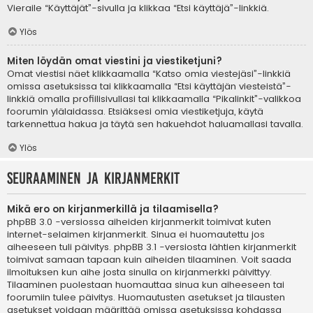
Vieraile “Käyttäjät”-sivulla ja klikkaa “Etsi käyttäjä”-linkkiä.
Ylös
Miten löydän omat viestini ja viestiketjuni?
Omat viestisi näet klikkaamalla “Katso omia viestejäsi”-linkkiä
omissa asetuksissa tai klikkaamalla “Etsi käyttäjän viesteistä”-
linkkiä omalla profiilisivullasi tai klikkaamalla “Pikalinkit”-valikkoa
foorumin ylälaidassa. Etsiäksesi omia viestiketjuja, käytä
tarkennettua hakua ja täytä sen hakuehdot haluamallasi tavalla.
Ylös
Seuraaminen ja kirjanmerkit
Mikä ero on kirjanmerkillä ja tilaamisella?
phpBB 3.0 -versiossa aiheiden kirjanmerkit toimivat kuten
internet-selaimen kirjanmerkit. Sinua ei huomautettu jos
aiheeseen tuli päivitys. phpBB 3.1 -versiosta lähtien kirjanmerkit
toimivat samaan tapaan kuin aiheiden tilaaminen. Voit saada
ilmoituksen kun aihe josta sinulla on kirjanmerkki päivittyy.
Tilaaminen puolestaan huomauttaa sinua kun aiheeseen tai
foorumiin tulee päivitys. Huomautusten asetukset ja tilausten
asetukset voidaan määrittää omissa asetuksissa kohdassa