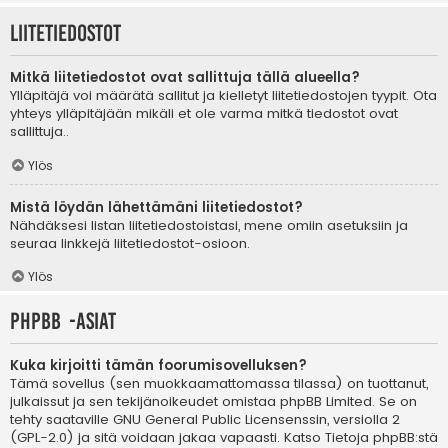
Liitetiedostot
Mitkä liitetiedostot ovat sallittuja tällä alueella?
Ylläpitäjä voi määrätä sallitut ja kielletyt liitetiedostojen tyypit. Ota
yhteys ylläpitäjään mikäli et ole varma mitkä tiedostot ovat
sallittuja..
Ylös
Mistä löydän lähettämäni liitetiedostot?
Nähdäksesi listan liitetiedostoistasi, mene omiin asetuksiin ja
seuraa linkkejä liitetiedostot-osioon.
Ylös
phpBB -asiat
Kuka kirjoitti tämän foorumisovelluksen?
Tämä sovellus (sen muokkaamattomassa tilassa) on tuottanut,
julkaissut ja sen tekijänoikeudet omistaa
phpBB Limited
. Se on
tehty saataville GNU General Public Licensenssin, versiolla 2
(GPL-2.0) ja sitä voidaan jakaa vapaasti. Katso
Tietoja phpBB:stä