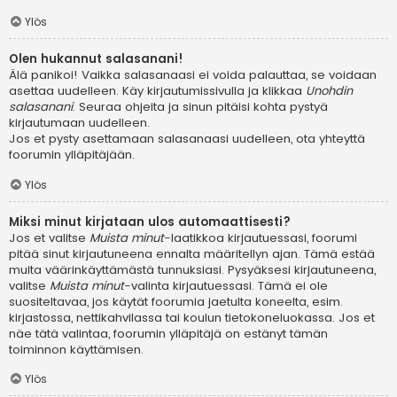
Ylös
Olen hukannut salasanani!
Älä panikoi! Vaikka salasanaasi ei voida palauttaa, se voidaan
asettaa uudelleen. Käy kirjautumissivulla ja klikkaa
Unohdin
salasanani
. Seuraa ohjeita ja sinun pitäisi kohta pystyä
kirjautumaan uudelleen.
Jos et pysty asettamaan salasanaasi uudelleen, ota yhteyttä
foorumin ylläpitäjään.
Ylös
Miksi minut kirjataan ulos automaattisesti?
Jos et valitse
Muista minut
-laatikkoa kirjautuessasi, foorumi
pitää sinut kirjautuneena ennalta määritellyn ajan. Tämä estää
muita väärinkäyttämästä tunnuksiasi. Pysyäksesi kirjautuneena,
valitse
Muista minut
-valinta kirjautuessasi. Tämä ei ole
suositeltavaa, jos käytät foorumia jaetulta koneelta, esim.
kirjastossa, nettikahvilassa tai koulun tietokoneluokassa. Jos et
näe tätä valintaa, foorumin ylläpitäjä on estänyt tämän
toiminnon käyttämisen.
Ylös