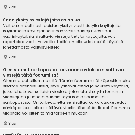
Ylös
Saan yksityisviestejä joita en halua!
Voit automaattisesti poistaa yksityisviestit tietyltä käyttäjältä
käyttämällä käyttäjänhallinnan viestisääntöjä. Jos saat
väärinkäytöksiä sisältäviä viestejä tietyltä käyttäjältä, voit
raportoida viestit valvojille. Heillä on oikeudet estää käyttäjiä
lähettämästä yksityisviestejä.
Ylös
Olen saanut roskapostia tai väärinkäytöksiä sisältäviä
viestejä tältä foorumilta!
Olemme pahoillamme siitä. Tämän foorumin sähköpostilomake
sisältää ominaisuuksia, jotka yrittävät estää ja seurata käyttäjiä,
jotka lähettävät sellaisia viestejä, joten ota yhteyttä foorumin
ylläpitäjään ja lähetä hänelle täysi kopio saamastasi
sähköpostista. On tärkeää, että se sisältää kaikki otsaketiedot
sähköpostista, jotka sisältävät viestin lähettäjän tiedot. Foorumin
ylläpitäjä voi sitten toimia tarpeen mukaan.
Ylös