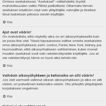
Omissa asetuksissasi, “Asetukset”-välilehdellä, löydät
mahdollisuuden valita
Piilota paikallaolo
. Ottamalla tämän
asetuksen käyttöön näyt vain ylläpitäjille, valvojille ja itsellesi.
Sinut lasketaan piilossa oleviin käyttäjiin.
Ylös
Ajat ovat väärin!
On mahdollista, että näytetty aika on eri aikavyöhykkeeltä kuin
se jossa itse olet. Tässä tapauksessa valitse omista asetuksista
oma aikavyöhykkeesi, esim. Lontoo, Pariisi, New York, Sidney, jne.
Huomaathan, että aikavyöhykkeen vaihtaminen, kuten monet
muutkin asetukset ovat vain rekisteröityneille käyttäjille. Jos et
ole rekisteröitynyt, tämä on hyvä aika tehdä niin.
Ylös
Vaihdoin aikavyöhykkeen ja kellonaika on silti väärin!
Jos olet varmasti valinnut oikean aikavyöhykkeen ja aika on silti
väärin, on palvelimen kellonaika väärin. Ota yhteyttä ylläpitäjään
korjataksesi ongelman.
Ylös