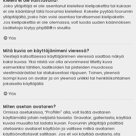
Kieleni ei ole valittavana!
Joko ylläpitäjä ei ole asentanut kielellesi kielipakettia tai kukaan
ei ole kääntänyt tätä foorumia kielellesi. Kokeile pyytää foorumin
ylläpitäjältä, josko hän voisi asentaa tarvitsemasi kielipaketin.
Jos kielipakettia ei ole olemassa, voit luoda uuden käännöksen.
Lisätietoja löytyy
phpBB
®:n sivuilta.
Ylös
Mitä kuvia on käyttäjänimeni vieressä?
Viestejä katsottaessa käyttäjänimen vieressä saattaa näkyä
kaksi kuvaa. Yksi niistä voi olla arvonimeesi liitetty kuva
esimerkiksi tähtien, laatikoiden tai pisteiden muodossa
viestimäärästäsi tai statuksestasi riippuen. Toinen, yleensä
isompi kuva on avatar ja on yleensä uniikki tai henkilökohtainen
jokaisella käyttäjällä.
Ylös
Miten asetan avataren?
Omissa asetuksissa, “Profiilin” alla, voit lisätä avataren
käyttämällä jotain neljästä tavasta: Gravatar, galleriasta, käyttää
kuvaa muualta tai ladata kuvan. Foorumin ylläpitäjä päättää
otetaanko avataret käyttöön ja valitsee mitkä avatarien
käyttöönottotavat sallitaan. Jos et voi käyttää avataria, ota