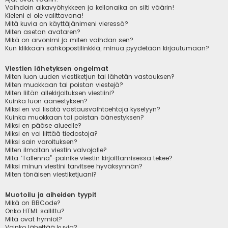
Vaihdoin aikavyöhykkeen ja kellonaika on silti väärin!
Kieleni ei ole valittavana!
Mitä kuvia on käyttäjänimeni vieressä?
Miten asetan avataren?
Mikä on arvonimi ja miten vaihdan sen?
Kun klikkaan sähköpostilinkkiä, minua pyydetään kirjautumaan?
Viestien lähetyksen ongelmat
Miten luon uuden viestiketjun tai lähetän vastauksen?
Miten muokkaan tai poistan viestejä?
Miten liitän allekirjoituksen viestiini?
Kuinka luon äänestyksen?
Miksi en voi lisätä vastausvaihtoehtoja kyselyyn?
Kuinka muokkaan tai poistan äänestyksen?
Miksi en pääse alueelle?
Miksi en voi liittää tiedostoja?
Miksi sain varoituksen?
Miten ilmoitan viestin valvojalle?
Mitä “Tallenna”-painike viestin kirjoittamisessa tekee?
Miksi minun viestini tarvitsee hyväksynnän?
Miten tönäisen viestiketjuani?
Muotoilu ja aiheiden tyypit
Mikä on BBCode?
Onko HTML sallittu?
Mitä ovat hymiöt?
Voinko lähettää kuvia?