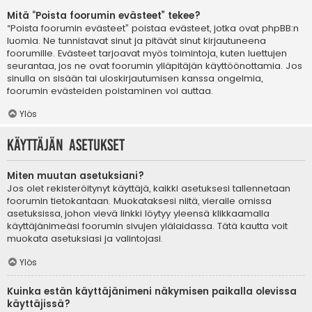
Mitä “Poista foorumin evästeet” tekee?
“Poista foorumin evästeet” poistaa evästeet, jotka ovat phpBB:n
luomia. Ne tunnistavat sinut ja pitävät sinut kirjautuneena
foorumille. Evästeet tarjoavat myös toimintoja, kuten luettujen
seurantaa, jos ne ovat foorumin ylläpitäjän käyttöönottamia. Jos
sinulla on sisään tai uloskirjautumisen kanssa ongelmia,
foorumin evästeiden poistaminen voi auttaa.
Ylös
Käyttäjän asetukset
Miten muutan asetuksiani?
Jos olet rekisteröitynyt käyttäjä, kaikki asetuksesi tallennetaan
foorumin tietokantaan. Muokataksesi niitä, vieraile omissa
asetuksissa, johon vievä linkki löytyy yleensä klikkaamalla
käyttäjänimeäsi foorumin sivujen ylälaidassa. Tätä kautta voit
muokata asetuksiasi ja valintojasi.
Ylös
Kuinka estän käyttäjänimeni näkymisen paikalla olevissa
käyttäjissä?