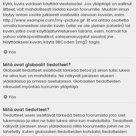
Kyllä, kuvia voidaan käyttää viesteissäsi. Jos ylläpitäjä on sallinut
liitteet, voit mahdollisesti ladata kuvan foorumille. Muutoin sinun
täytyy antaa osoite julkisesti saatavilla olevaan kuvaan, esim.
http://www.example.com/my-picture.gif. Et voi antaa osoitetta
omalla koneellasi oleviin kuviin (ellei se ole yleinen palvelin) tai
kuviin, jotka ovat käyttäjätunnistuksen takana, esim. hotmail tai
yahoo sähköpostilaatikot, salasanasuojatut sivustot, jne.
Näyttääksesi kuvan, käytä BBCoden [img]-tagia.
Ylös
Mitä ovat globaalit tiedotteet?
Globaalit tiedotteet sisältävät tärkeää tietoa ja sinun tulisi lukea
ne aina kun on mahdolista. Ne näkyvät jokaisen alueen
ylälaidassa ja omissa asetuksissa. Globaalien tiedotteiden
oikeudet myöntää foorumin ylläpitäjä.
Ylös
Mitä ovat tiedotteet?
Tiedotteet usein sisältävät tärkeää tietoa foorumista jota olet
lukemassa ja siksi ne tulisi lukea aina kun mahdollista. Tiedotteet
näkyvät jokaisen sivun ylälaidassa niillä foorumeilla joihin ne on
lähetetty. Kuten globaalien tiedotteiden kohdalla, tiedotteiden