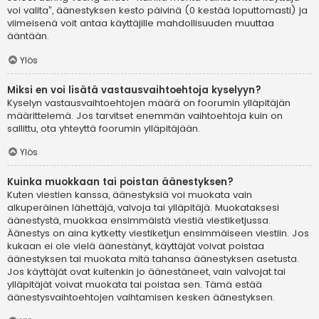
voi valita”, äänestyksen kesto päivinä (0 kestää loputtomasti) ja
viimeisenä voit antaa käyttäjille mahdollisuuden muuttaa
ääntään.
Ylös
Miksi en voi lisätä vastausvaihtoehtoja kyselyyn?
Kyselyn vastausvaihtoehtojen määrä on foorumin ylläpitäjän
määrittelemä. Jos tarvitset enemmän vaihtoehtoja kuin on
sallittu, ota yhteyttä foorumin ylläpitäjään.
Ylös
Kuinka muokkaan tai poistan äänestyksen?
Kuten viestien kanssa, äänestyksiä voi muokata vain
alkuperäinen lähettäjä, valvoja tai ylläpitäjä. Muokataksesi
äänestystä, muokkaa ensimmäistä viestiä viestiketjussa.
Äänestys on aina kytketty viestiketjun ensimmäiseen viestiin. Jos
kukaan ei ole vielä äänestänyt, käyttäjät voivat poistaa
äänestyksen tai muokata mitä tahansa äänestyksen asetusta.
Jos käyttäjät ovat kuitenkin jo äänestäneet, vain valvojat tai
ylläpitäjät voivat muokata tai poistaa sen. Tämä estää
äänestysvaihtoehtojen vaihtamisen kesken äänestyksen.