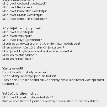
Mitä ovat globaalit tiedotteet?
Mitä ovat tiedotteet?
Mitä ovat kiinnitetyt viestiketjut
Mitä ovat lukitut viestiketjut?
Mitä ovat aiheiden kuvakkeet?
Käyttäjätasot ja ryhmät
Mitä ovat ylläpitäjät?
Mitä ovatr valvojat?
Mitä ovat käyttäjäryhmät?
Missä ovat käyttäjäryhmät ja miten liityn sellaiseen?
Miten pääsen käyttäjäryhmän johtajaksi?
Miksi jotkut käyttäjäryhmät näkyvät eri väreillä?
Mikä on “oletusryhmä”?
Mikä on “Tiimi” linkki?
Yksityisviestit
En voi lähettää yksityisviestejä!
Saan yksityisviestejä joita en halua!
Olen saanut roskapostia tai väärinkäytöksiä sisältäviä viestejä tältä
foorumilta!
Ystävät ja vihamiehet
Mitä ovat kaveri ja vihamieslistat?
Kuinka voin lisätä / poistaa käyttäjiä kavereista tai vihamiehistä