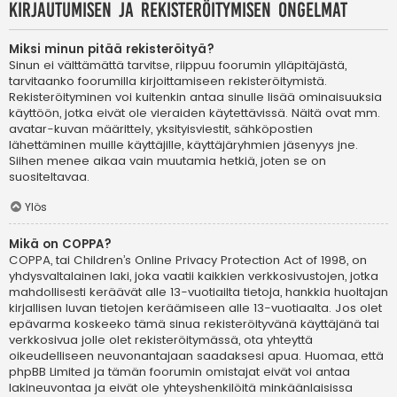
Kirjautumisen ja rekisteröitymisen ongelmat
Miksi minun pitää rekisteröityä?
Sinun ei välttämättä tarvitse, riippuu foorumin ylläpitäjästä,
tarvitaanko foorumilla kirjoittamiseen rekisteröitymistä.
Rekisteröityminen voi kuitenkin antaa sinulle lisää ominaisuuksia
käyttöön, jotka eivät ole vieraiden käytettävissä. Näitä ovat mm.
avatar-kuvan määrittely, yksityisviestit, sähköpostien
lähettäminen muille käyttäjille, käyttäjäryhmien jäsenyys jne.
Siihen menee aikaa vain muutamia hetkiä, joten se on
suositeltavaa.
Ylös
Mikä on COPPA?
COPPA, tai Children’s Online Privacy Protection Act of 1998, on
yhdysvaltalainen laki, joka vaatii kaikkien verkkosivustojen, jotka
mahdollisesti keräävät alle 13-vuotiailta tietoja, hankkia huoltajan
kirjallisen luvan tietojen keräämiseen alle 13-vuotiaalta. Jos olet
epävarma koskeeko tämä sinua rekisteröityvänä käyttäjänä tai
verkkosivua jolle olet rekisteröitymässä, ota yhteyttä
oikeudelliseen neuvonantajaan saadaksesi apua. Huomaa, että
phpBB Limited ja tämän foorumin omistajat eivät voi antaa
lakineuvontaa ja eivät ole yhteyshenkilöitä minkäänlaisissa