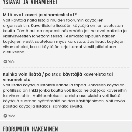
Ystävät ja vihamiehet
Mitä ovat kaveri ja vihamieslistat?
Voit käyttää näitä listoja muiden foorumin käyttäjien
organisointiin. Kaverilistalle lisätään käyttäjiä omien asetusten
kautta. Tämä auttaa nopeasti näkemään jos he ovat paikalla ja
yksityisviestien lähettämisessä. Teemasta riippuen näiden
käyttäjien viestit saatetaan myös korostaa. Jos lisäät käyttäjän
vihamieheksi, kaikki käyttäjän kirjoittamat viestit piilotetaan
oletuksena.
Ylös
Kuinka voin lisätä / poistaa käyttäjiä kavereista tai
vihamiehistä
Voit lisätä käyttäjiä listoihisi kahdella tapaa. Jokaisen käyttäjän
profiilissa on linkki jonka kautta voit lisätä heidät joko kavereihin
tai vihamiehiin. Vaihtoehtoisesti omista asetuksista voit lisätä
käyttäjiä suoraan syöttämällä heidän käyttäjänimen. Voit myös
poistaa käyttäjiä listaltasi samalta sivulta.
Ylös
Foorumilta hakeminen