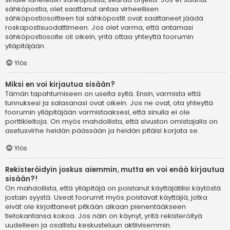
sähköpostia, olet saattanut antaa virheellisen
sähköpostiosoitteen tai sähköpostit ovat saattaneet jäädä
roskapostisuodattimeen. Jos olet varma, että antamasi
sähköpostiosoite oli oikein, yritä ottaa yhteyttä foorumin
ylläpitäjään.
Ylös
Miksi en voi kirjautua sisään?
Tämän tapahtumiseen on useita syitä. Ensin, varmista että
tunnuksesi ja salasanasi ovat oikein. Jos ne ovat, ota yhteyttä
foorumin ylläpitäjään varmistaaksesi, että sinulla ei ole
porttikieltoja. On myös mahdollista, että sivuston omistajalla on
asetusvirhe heidän päässään ja heidän pitäisi korjata se.
Ylös
Rekisteröidyin joskus aiemmin, mutta en voi enää kirjautua
sisään?!
On mahdollista, että ylläpitäjä on poistanut käyttäjätilisi käytöstä
jostain syystä. Useat foorumit myös poistavat käyttäjiä, jotka
eivät ole kirjoittaneet pitkään aikaan pienentääkseen
tietokantansa kokoa. Jos näin on käynyt, yritä rekisteröityä
uudelleen ja osallistu keskusteluun aktiivisemmin.