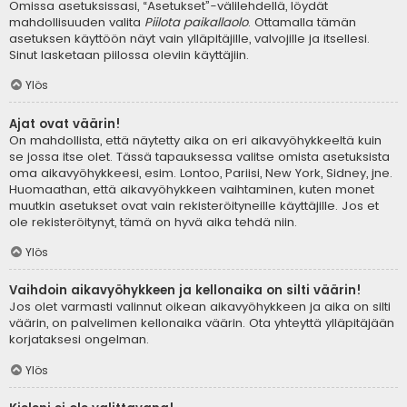
Omissa asetuksissasi, “Asetukset”-välilehdellä, löydät
mahdollisuuden valita
Piilota paikallaolo
. Ottamalla tämän
asetuksen käyttöön näyt vain ylläpitäjille, valvojille ja itsellesi.
Sinut lasketaan piilossa oleviin käyttäjiin.
Ylös
Ajat ovat väärin!
On mahdollista, että näytetty aika on eri aikavyöhykkeeltä kuin
se jossa itse olet. Tässä tapauksessa valitse omista asetuksista
oma aikavyöhykkeesi, esim. Lontoo, Pariisi, New York, Sidney, jne.
Huomaathan, että aikavyöhykkeen vaihtaminen, kuten monet
muutkin asetukset ovat vain rekisteröityneille käyttäjille. Jos et
ole rekisteröitynyt, tämä on hyvä aika tehdä niin.
Ylös
Vaihdoin aikavyöhykkeen ja kellonaika on silti väärin!
Jos olet varmasti valinnut oikean aikavyöhykkeen ja aika on silti
väärin, on palvelimen kellonaika väärin. Ota yhteyttä ylläpitäjään
korjataksesi ongelman.
Ylös