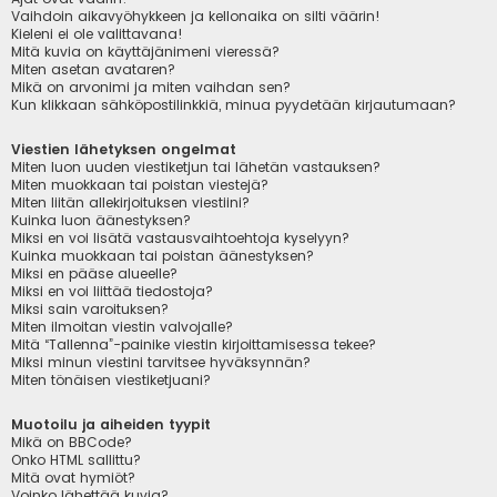
Vaihdoin aikavyöhykkeen ja kellonaika on silti väärin!
Kieleni ei ole valittavana!
Mitä kuvia on käyttäjänimeni vieressä?
Miten asetan avataren?
Mikä on arvonimi ja miten vaihdan sen?
Kun klikkaan sähköpostilinkkiä, minua pyydetään kirjautumaan?
Viestien lähetyksen ongelmat
Miten luon uuden viestiketjun tai lähetän vastauksen?
Miten muokkaan tai poistan viestejä?
Miten liitän allekirjoituksen viestiini?
Kuinka luon äänestyksen?
Miksi en voi lisätä vastausvaihtoehtoja kyselyyn?
Kuinka muokkaan tai poistan äänestyksen?
Miksi en pääse alueelle?
Miksi en voi liittää tiedostoja?
Miksi sain varoituksen?
Miten ilmoitan viestin valvojalle?
Mitä “Tallenna”-painike viestin kirjoittamisessa tekee?
Miksi minun viestini tarvitsee hyväksynnän?
Miten tönäisen viestiketjuani?
Muotoilu ja aiheiden tyypit
Mikä on BBCode?
Onko HTML sallittu?
Mitä ovat hymiöt?
Voinko lähettää kuvia?