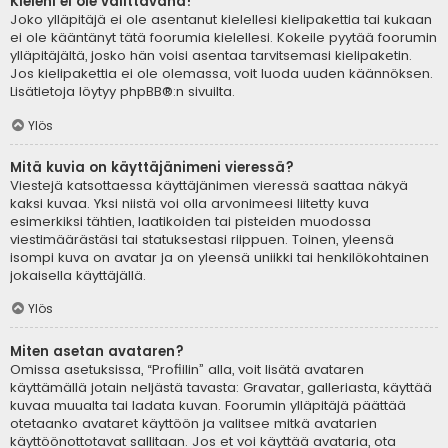
Kieleni ei ole valittavana!
Joko ylläpitäjä ei ole asentanut kielellesi kielipakettia tai kukaan
ei ole kääntänyt tätä foorumia kielellesi. Kokeile pyytää foorumin
ylläpitäjältä, josko hän voisi asentaa tarvitsemasi kielipaketin.
Jos kielipakettia ei ole olemassa, voit luoda uuden käännöksen.
Lisätietoja löytyy
phpBB
®:n sivuilta.
Ylös
Mitä kuvia on käyttäjänimeni vieressä?
Viestejä katsottaessa käyttäjänimen vieressä saattaa näkyä
kaksi kuvaa. Yksi niistä voi olla arvonimeesi liitetty kuva
esimerkiksi tähtien, laatikoiden tai pisteiden muodossa
viestimäärästäsi tai statuksestasi riippuen. Toinen, yleensä
isompi kuva on avatar ja on yleensä uniikki tai henkilökohtainen
jokaisella käyttäjällä.
Ylös
Miten asetan avataren?
Omissa asetuksissa, “Profiilin” alla, voit lisätä avataren
käyttämällä jotain neljästä tavasta: Gravatar, galleriasta, käyttää
kuvaa muualta tai ladata kuvan. Foorumin ylläpitäjä päättää
otetaanko avataret käyttöön ja valitsee mitkä avatarien
käyttöönottotavat sallitaan. Jos et voi käyttää avataria, ota