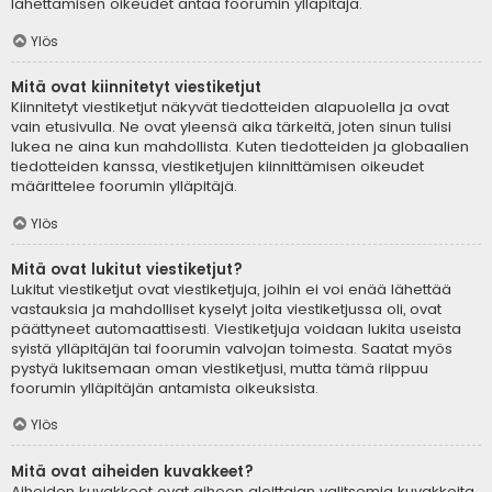
lähettämisen oikeudet antaa foorumin ylläpitäjä.
Ylös
Mitä ovat kiinnitetyt viestiketjut
Kiinnitetyt viestiketjut näkyvät tiedotteiden alapuolella ja ovat
vain etusivulla. Ne ovat yleensä aika tärkeitä, joten sinun tulisi
lukea ne aina kun mahdollista. Kuten tiedotteiden ja globaalien
tiedotteiden kanssa, viestiketjujen kiinnittämisen oikeudet
määrittelee foorumin ylläpitäjä.
Ylös
Mitä ovat lukitut viestiketjut?
Lukitut viestiketjut ovat viestiketjuja, joihin ei voi enää lähettää
vastauksia ja mahdolliset kyselyt joita viestiketjussa oli, ovat
päättyneet automaattisesti. Viestiketjuja voidaan lukita useista
syistä ylläpitäjän tai foorumin valvojan toimesta. Saatat myös
pystyä lukitsemaan oman viestiketjusi, mutta tämä riippuu
foorumin ylläpitäjän antamista oikeuksista.
Ylös
Mitä ovat aiheiden kuvakkeet?
Aiheiden kuvakkeet ovat aiheen aloittajan valitsemia kuvakkeita