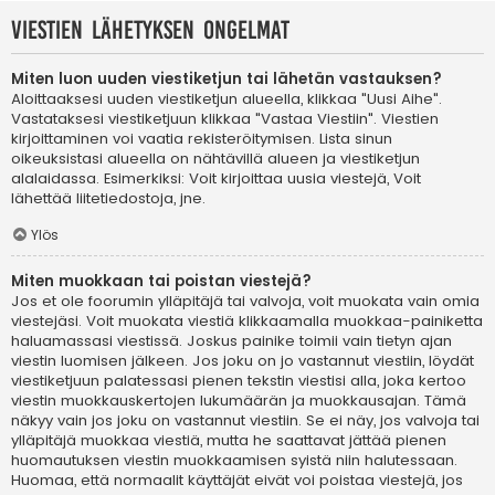
Viestien lähetyksen ongelmat
Miten luon uuden viestiketjun tai lähetän vastauksen?
Aloittaaksesi uuden viestiketjun alueella, klikkaa "Uusi Aihe".
Vastataksesi viestiketjuun klikkaa "Vastaa Viestiin". Viestien
kirjoittaminen voi vaatia rekisteröitymisen. Lista sinun
oikeuksistasi alueella on nähtävillä alueen ja viestiketjun
alalaidassa. Esimerkiksi: Voit kirjoittaa uusia viestejä, Voit
lähettää liitetiedostoja, jne.
Ylös
Miten muokkaan tai poistan viestejä?
Jos et ole foorumin ylläpitäjä tai valvoja, voit muokata vain omia
viestejäsi. Voit muokata viestiä klikkaamalla muokkaa-painiketta
haluamassasi viestissä. Joskus painike toimii vain tietyn ajan
viestin luomisen jälkeen. Jos joku on jo vastannut viestiin, löydät
viestiketjuun palatessasi pienen tekstin viestisi alla, joka kertoo
viestin muokkauskertojen lukumäärän ja muokkausajan. Tämä
näkyy vain jos joku on vastannut viestiin. Se ei näy, jos valvoja tai
ylläpitäjä muokkaa viestiä, mutta he saattavat jättää pienen
huomautuksen viestin muokkaamisen syistä niin halutessaan.
Huomaa, että normaalit käyttäjät eivät voi poistaa viestejä, jos