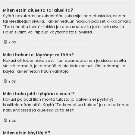
Miten etsin alueelta tai alueilta?
Syötä hakutermi hakukenttään, joka sijaitsee etusivulla, alueen
tai viestiketjun sivulla. Tarkennettuun hakuun pääset klikkaamalla
“Tarkennettu haku”-linkkiä joka on saatavilla jokaisella sivulla.
Haun sijainti voi riippua käyttämästäsi tyylistä.
Ylös
Miksi hakuni ei löytänyt mitään?
Hakusi oli todennäköisesti liian epämääräinen ja sisälsi useita
yleisiä termejä, joita phpBB ei ole indeksoinut. Ole tarkempi ja
käytä Tarkennetun haun valintoja.
Ylös
Miksi haku johti tyhjään sivuun!?
Hakusi palautti liian monta tulosta ja palvelin ei pystynyt
käsittelemään niitä. Käytä “Tarkennettua hakua” ja ole tarkempi
hakuehdoissa ja alueissa joilta etsit.
Ylös
Miten etsin käyttäjiä?