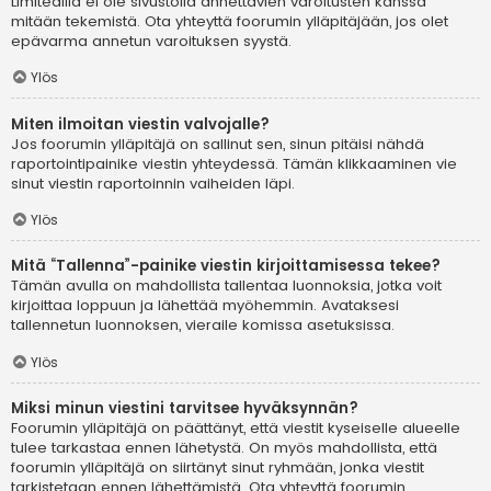
Limitedillä ei ole sivustolla annettavien varoitusten kanssa
mitään tekemistä. Ota yhteyttä foorumin ylläpitäjään, jos olet
epävarma annetun varoituksen syystä.
Ylös
Miten ilmoitan viestin valvojalle?
Jos foorumin ylläpitäjä on sallinut sen, sinun pitäisi nähdä
raportointipainike viestin yhteydessä. Tämän klikkaaminen vie
sinut viestin raportoinnin vaiheiden läpi.
Ylös
Mitä “Tallenna”-painike viestin kirjoittamisessa tekee?
Tämän avulla on mahdollista tallentaa luonnoksia, jotka voit
kirjoittaa loppuun ja lähettää myöhemmin. Avataksesi
tallennetun luonnoksen, vieraile komissa asetuksissa.
Ylös
Miksi minun viestini tarvitsee hyväksynnän?
Foorumin ylläpitäjä on päättänyt, että viestit kyseiselle alueelle
tulee tarkastaa ennen lähetystä. On myös mahdollista, että
foorumin ylläpitäjä on siirtänyt sinut ryhmään, jonka viestit
tarkistetaan ennen lähettämistä. Ota yhteyttä foorumin