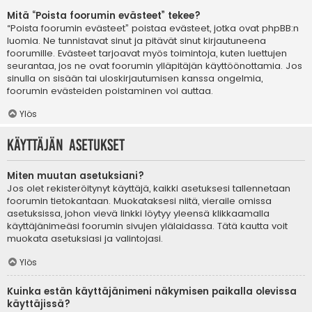
Mitä “Poista foorumin evästeet” tekee?
“Poista foorumin evästeet” poistaa evästeet, jotka ovat phpBB:n
luomia. Ne tunnistavat sinut ja pitävät sinut kirjautuneena
foorumille. Evästeet tarjoavat myös toimintoja, kuten luettujen
seurantaa, jos ne ovat foorumin ylläpitäjän käyttöönottamia. Jos
sinulla on sisään tai uloskirjautumisen kanssa ongelmia,
foorumin evästeiden poistaminen voi auttaa.
Ylös
Käyttäjän asetukset
Miten muutan asetuksiani?
Jos olet rekisteröitynyt käyttäjä, kaikki asetuksesi tallennetaan
foorumin tietokantaan. Muokataksesi niitä, vieraile omissa
asetuksissa, johon vievä linkki löytyy yleensä klikkaamalla
käyttäjänimeäsi foorumin sivujen ylälaidassa. Tätä kautta voit
muokata asetuksiasi ja valintojasi.
Ylös
Kuinka estän käyttäjänimeni näkymisen paikalla olevissa
käyttäjissä?