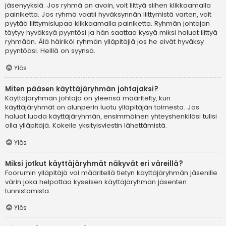
jäsenyyksiä. Jos ryhmä on avoin, voit liittyä siihen klikkaamalla
painiketta. Jos ryhmä vaatii hyväksynnän liittymistä varten, voit
pyytää liittymislupaa klikkaamalla painiketta. Ryhmän johtajan
täytyy hyväksyä pyyntösi ja hän saattaa kysyä miksi haluat liittyä
ryhmään. Älä häiriköi ryhmän ylläpitäjiä jos he eivät hyväksy
pyyntöäsi. Heillä on syynsä.
Ylös
Miten pääsen käyttäjäryhmän johtajaksi?
Käyttäjäryhmän johtaja on yleensä määritelty, kun
käyttäjäryhmät on alunperin luotu ylläpitäjän toimesta. Jos
haluat luoda käyttäjäryhmän, ensimmäinen yhteyshenkilösi tulisi
olla ylläpitäjä. Kokeile yksityisviestin lähettämistä.
Ylös
Miksi jotkut käyttäjäryhmät näkyvät eri väreillä?
Foorumin ylläpitäjä voi määritellä tietyn käyttäjäryhmän jäsenille
värin joka helpottaa kyseisen käyttäjäryhmän jäsenten
tunnistamista.
Ylös