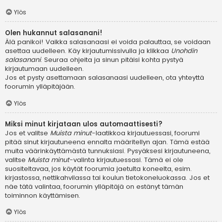
Ylös
Olen hukannut salasanani!
Älä panikoi! Vaikka salasanaasi ei voida palauttaa, se voidaan
asettaa uudelleen. Käy kirjautumissivulla ja klikkaa
Unohdin
salasanani
. Seuraa ohjeita ja sinun pitäisi kohta pystyä
kirjautumaan uudelleen.
Jos et pysty asettamaan salasanaasi uudelleen, ota yhteyttä
foorumin ylläpitäjään.
Ylös
Miksi minut kirjataan ulos automaattisesti?
Jos et valitse
Muista minut
-laatikkoa kirjautuessasi, foorumi
pitää sinut kirjautuneena ennalta määritellyn ajan. Tämä estää
muita väärinkäyttämästä tunnuksiasi. Pysyäksesi kirjautuneena,
valitse
Muista minut
-valinta kirjautuessasi. Tämä ei ole
suositeltavaa, jos käytät foorumia jaetulta koneelta, esim.
kirjastossa, nettikahvilassa tai koulun tietokoneluokassa. Jos et
näe tätä valintaa, foorumin ylläpitäjä on estänyt tämän
toiminnon käyttämisen.
Ylös