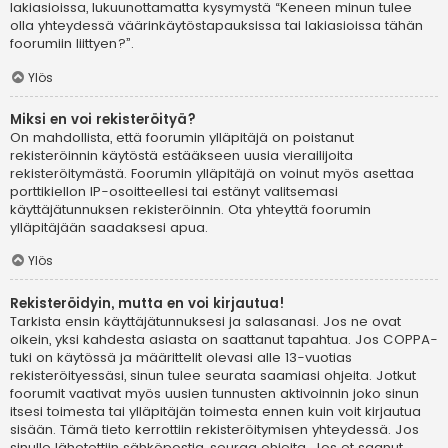
lakiasioissa, lukuunottamatta kysymystä “Keneen minun tulee
olla yhteydessä väärinkäytöstapauksissa tai lakiasioissa tähän
foorumiin liittyen?”.
Ylös
Miksi en voi rekisteröityä?
On mahdollista, että foorumin ylläpitäjä on poistanut
rekisteröinnin käytöstä estääkseen uusia vierailijoita
rekisteröitymästä. Foorumin ylläpitäjä on voinut myös asettaa
porttikiellon IP-osoitteellesi tai estänyt valitsemasi
käyttäjätunnuksen rekisteröinnin. Ota yhteyttä foorumin
ylläpitäjään saadaksesi apua.
Ylös
Rekisteröidyin, mutta en voi kirjautua!
Tarkista ensin käyttäjätunnuksesi ja salasanasi. Jos ne ovat
oikein, yksi kahdesta asiasta on saattanut tapahtua. Jos COPPA-
tuki on käytössä ja määrittelit olevasi alle 13-vuotias
rekisteröityessäsi, sinun tulee seurata saamiasi ohjeita. Jotkut
foorumit vaativat myös uusien tunnusten aktivoinnin joko sinun
itsesi toimesta tai ylläpitäjän toimesta ennen kuin voit kirjautua
sisään. Tämä tieto kerrottiin rekisteröitymisen yhteydessä. Jos
sinulle lähetettiin sähköpostia, seuraa ohjeita. Jos et saanut