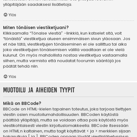
ylläpitäjään saadaksesi lisätietoja.
Ylös
Miten tönäisen viestiketjuani?
Klikkaamalla “Tönaise viestiä” -linkkiä, kun katselet sitä, voit
“tönäistä” viestiketjua alueen ensimmäisen sivun yläosaan. Jos
et näe tätä, viestiketjujen tönäiseminen ei ole sallittua tai aika
joka viestiketjujen tönäisemisen välillä vaaditaan ei ole vielä
kulunut. On myös mahdollista nostaa viestiketjua vastaamalla
siihen, mutta varmista että noudatat foorumin sääntöjä jos
päätät tehdä niin.
Ylös
Muotoilu ja aiheiden tyypit
Mikä on BBCode?
BBCode on HTML-kielen tapainen toteutus, joka tarjoaa tiettyjen
viestin osien muotoilumahdollisuuden. BBCoden käytöstä
päättää ylläpitäjä, mutta se voidaan ottaa pois käytöstä myös
viestikohtaisesti viestin kirjoituslomakkeella. BBCode itsessään
on HTML:n kaltainen, mutta tagit käyttävät < ja > merkkien sijaan
hakasulkuja [ ja ]. BBCoden oppaan löydät viestinlähetyssivun