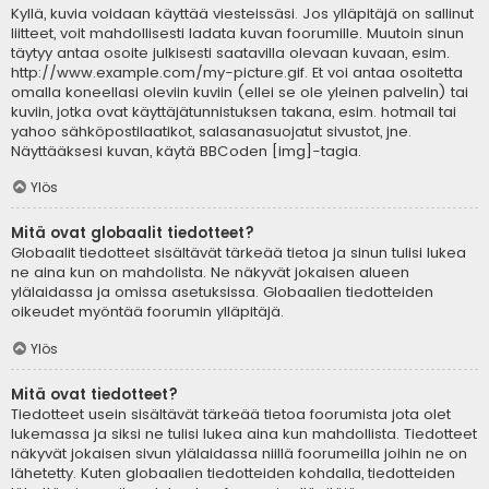
Kyllä, kuvia voidaan käyttää viesteissäsi. Jos ylläpitäjä on sallinut
liitteet, voit mahdollisesti ladata kuvan foorumille. Muutoin sinun
täytyy antaa osoite julkisesti saatavilla olevaan kuvaan, esim.
http://www.example.com/my-picture.gif. Et voi antaa osoitetta
omalla koneellasi oleviin kuviin (ellei se ole yleinen palvelin) tai
kuviin, jotka ovat käyttäjätunnistuksen takana, esim. hotmail tai
yahoo sähköpostilaatikot, salasanasuojatut sivustot, jne.
Näyttääksesi kuvan, käytä BBCoden [img]-tagia.
Ylös
Mitä ovat globaalit tiedotteet?
Globaalit tiedotteet sisältävät tärkeää tietoa ja sinun tulisi lukea
ne aina kun on mahdolista. Ne näkyvät jokaisen alueen
ylälaidassa ja omissa asetuksissa. Globaalien tiedotteiden
oikeudet myöntää foorumin ylläpitäjä.
Ylös
Mitä ovat tiedotteet?
Tiedotteet usein sisältävät tärkeää tietoa foorumista jota olet
lukemassa ja siksi ne tulisi lukea aina kun mahdollista. Tiedotteet
näkyvät jokaisen sivun ylälaidassa niillä foorumeilla joihin ne on
lähetetty. Kuten globaalien tiedotteiden kohdalla, tiedotteiden