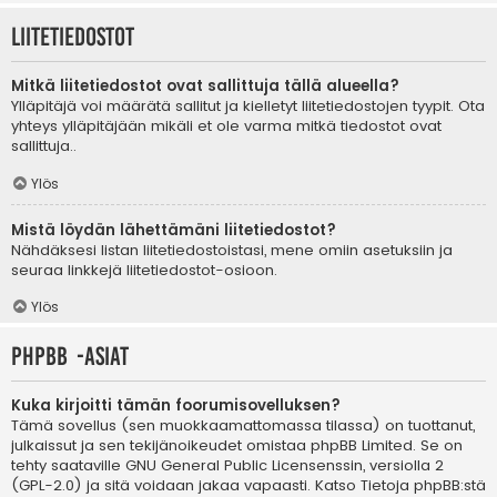
Liitetiedostot
Mitkä liitetiedostot ovat sallittuja tällä alueella?
Ylläpitäjä voi määrätä sallitut ja kielletyt liitetiedostojen tyypit. Ota
yhteys ylläpitäjään mikäli et ole varma mitkä tiedostot ovat
sallittuja..
Ylös
Mistä löydän lähettämäni liitetiedostot?
Nähdäksesi listan liitetiedostoistasi, mene omiin asetuksiin ja
seuraa linkkejä liitetiedostot-osioon.
Ylös
phpBB -asiat
Kuka kirjoitti tämän foorumisovelluksen?
Tämä sovellus (sen muokkaamattomassa tilassa) on tuottanut,
julkaissut ja sen tekijänoikeudet omistaa
phpBB Limited
. Se on
tehty saataville GNU General Public Licensenssin, versiolla 2
(GPL-2.0) ja sitä voidaan jakaa vapaasti. Katso
Tietoja phpBB:stä