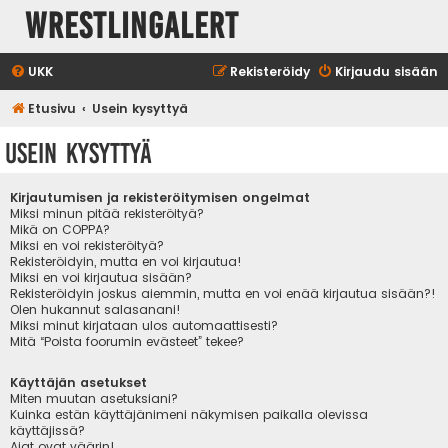
WrestlingAlert
UKK
Rekisteröidy
Kirjaudu sisään
Etusivu
Usein kysyttyä
Usein kysyttyä
Kirjautumisen ja rekisteröitymisen ongelmat
Miksi minun pitää rekisteröityä?
Mikä on COPPA?
Miksi en voi rekisteröityä?
Rekisteröidyin, mutta en voi kirjautua!
Miksi en voi kirjautua sisään?
Rekisteröidyin joskus aiemmin, mutta en voi enää kirjautua sisään?!
Olen hukannut salasanani!
Miksi minut kirjataan ulos automaattisesti?
Mitä “Poista foorumin evästeet” tekee?
Käyttäjän asetukset
Miten muutan asetuksiani?
Kuinka estän käyttäjänimeni näkymisen paikalla olevissa
käyttäjissä?
Ajat ovat väärin!