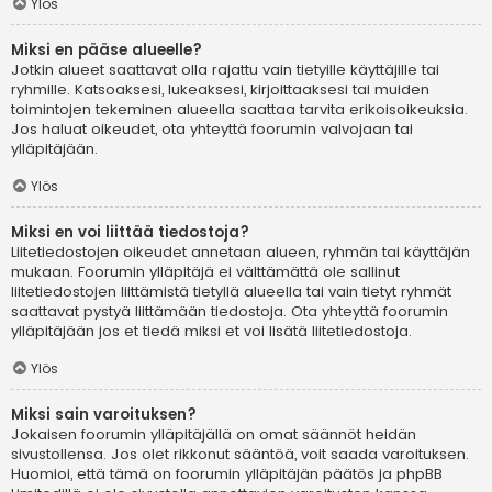
Ylös
Miksi en pääse alueelle?
Jotkin alueet saattavat olla rajattu vain tietyille käyttäjille tai
ryhmille. Katsoaksesi, lukeaksesi, kirjoittaaksesi tai muiden
toimintojen tekeminen alueella saattaa tarvita erikoisoikeuksia.
Jos haluat oikeudet, ota yhteyttä foorumin valvojaan tai
ylläpitäjään.
Ylös
Miksi en voi liittää tiedostoja?
Liitetiedostojen oikeudet annetaan alueen, ryhmän tai käyttäjän
mukaan. Foorumin ylläpitäjä ei välttämättä ole sallinut
liitetiedostojen liittämistä tietyllä alueella tai vain tietyt ryhmät
saattavat pystyä liittämään tiedostoja. Ota yhteyttä foorumin
ylläpitäjään jos et tiedä miksi et voi lisätä liitetiedostoja.
Ylös
Miksi sain varoituksen?
Jokaisen foorumin ylläpitäjällä on omat säännöt heidän
sivustollensa. Jos olet rikkonut sääntöä, voit saada varoituksen.
Huomioi, että tämä on foorumin ylläpitäjän päätös ja phpBB