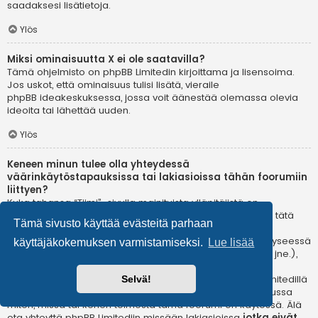
saadaksesi lisätietoja.
Ylös
Miksi ominaisuutta X ei ole saatavilla?
Tämä ohjelmisto on phpBB Limitedin kirjoittama ja lisensoima.
Jos uskot, että ominaisuus tulisi lisätä, vieraile
phpBB ideakeskuksessa
, jossa voit äänestää olemassa olevia
ideoita tai lähettää uuden.
Ylös
Keneen minun tulee olla yhteydessä
väärinkäytöstapauksissa tai lakiasioissa tähän foorumiin
liittyen?
Kuka tahansa “Tiimi”-sivulla mainituista ylläpitäjistä on
todennäköisesti sopiva yhteyshenkilö valituksillesi. Jos et tätä
Tämä sivusto käyttää evästeitä parhaan
kautta saa vastausta, sinun kannattaa ottaa yhteyttä
verkkotunnuksen omistajaan (tee
whois-kysely
) tai jos kyseessä
käyttäjäkokemuksen varmistamiseksi.
Lue lisää
on ilmaispalvelussa oleva (esim. Yahoo!, free.fr, f2s.com, jne.),
ota yhteyttä ylläpitoon tai väärinkäytöksistä vastaavaan
osastoon kyseisessä palvelussa. Huomaa, että phpBB Limitedillä
Selvä!
ei ole lainkaan toimivaltaa
ja sitä ei voida pitää vastuussa
miten, missä tai kenen toimesta tämä foorumi on käytössä. Älä
ota yhteyttä phpBB Limitediin missään lakiasioissa
jotka eivät