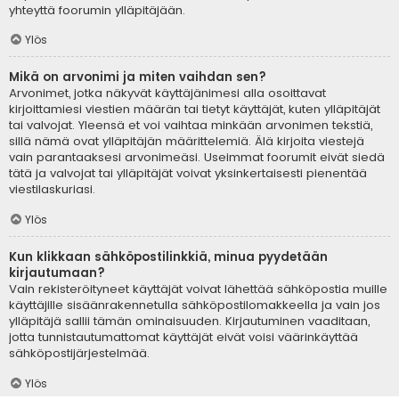
yhteyttä foorumin ylläpitäjään.
Ylös
Mikä on arvonimi ja miten vaihdan sen?
Arvonimet, jotka näkyvät käyttäjänimesi alla osoittavat
kirjoittamiesi viestien määrän tai tietyt käyttäjät, kuten ylläpitäjät
tai valvojat. Yleensä et voi vaihtaa minkään arvonimen tekstiä,
sillä nämä ovat ylläpitäjän määrittelemiä. Älä kirjoita viestejä
vain parantaaksesi arvonimeäsi. Useimmat foorumit eivät siedä
tätä ja valvojat tai ylläpitäjät voivat yksinkertaisesti pienentää
viestilaskuriasi.
Ylös
Kun klikkaan sähköpostilinkkiä, minua pyydetään
kirjautumaan?
Vain rekisteröityneet käyttäjät voivat lähettää sähköpostia muille
käyttäjille sisäänrakennetulla sähköpostilomakkeella ja vain jos
ylläpitäjä sallii tämän ominaisuuden. Kirjautuminen vaaditaan,
jotta tunnistautumattomat käyttäjät eivät voisi väärinkäyttää
sähköpostijärjestelmää.
Ylös