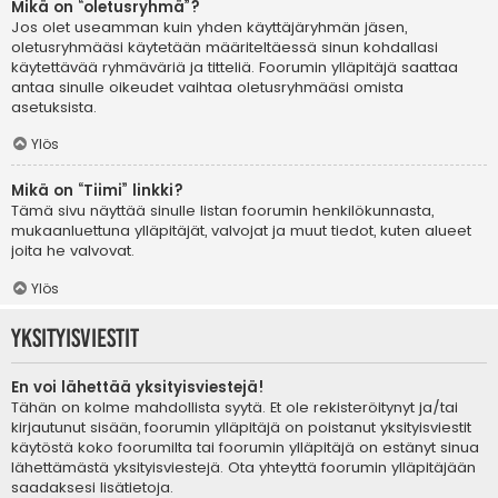
Mikä on “oletusryhmä”?
Jos olet useamman kuin yhden käyttäjäryhmän jäsen,
oletusryhmääsi käytetään määriteltäessä sinun kohdallasi
käytettävää ryhmäväriä ja titteliä. Foorumin ylläpitäjä saattaa
antaa sinulle oikeudet vaihtaa oletusryhmääsi omista
asetuksista.
Ylös
Mikä on “Tiimi” linkki?
Tämä sivu näyttää sinulle listan foorumin henkilökunnasta,
mukaanluettuna ylläpitäjät, valvojat ja muut tiedot, kuten alueet
joita he valvovat.
Ylös
Yksityisviestit
En voi lähettää yksityisviestejä!
Tähän on kolme mahdollista syytä. Et ole rekisteröitynyt ja/tai
kirjautunut sisään, foorumin ylläpitäjä on poistanut yksityisviestit
käytöstä koko foorumilta tai foorumin ylläpitäjä on estänyt sinua
lähettämästä yksityisviestejä. Ota yhteyttä foorumin ylläpitäjään
saadaksesi lisätietoja.