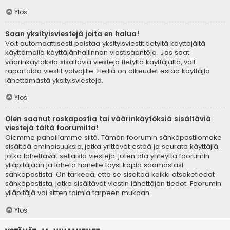
Ylös
Saan yksityisviestejä joita en halua!
Voit automaattisesti poistaa yksityisviestit tietyltä käyttäjältä
käyttämällä käyttäjänhallinnan viestisääntöjä. Jos saat
väärinkäytöksiä sisältäviä viestejä tietyltä käyttäjältä, voit
raportoida viestit valvojille. Heillä on oikeudet estää käyttäjiä
lähettämästä yksityisviestejä.
Ylös
Olen saanut roskapostia tai väärinkäytöksiä sisältäviä
viestejä tältä foorumilta!
Olemme pahoillamme siitä. Tämän foorumin sähköpostilomake
sisältää ominaisuuksia, jotka yrittävät estää ja seurata käyttäjiä,
jotka lähettävät sellaisia viestejä, joten ota yhteyttä foorumin
ylläpitäjään ja lähetä hänelle täysi kopio saamastasi
sähköpostista. On tärkeää, että se sisältää kaikki otsaketiedot
sähköpostista, jotka sisältävät viestin lähettäjän tiedot. Foorumin
ylläpitäjä voi sitten toimia tarpeen mukaan.
Ylös