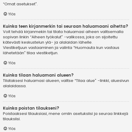
“Omat asetukset”.
Ylös
Kuinka teen kirjanmerkin tai seuraan haluamaani aihetta?
Voit tehdä kirjanmekin tai tilata haluamasi aiheen valitsemalla
sopivan linkin “Aiheen työkalut” -valikossa, joka on sijoitettu
kätevästi keskustelun ylä- ja alalaidan lähelle.
Viestiketjuun vastaaminen ja valinta “Huomauta kun vastaus
lähetetään” tilaa viestiketjun.
Ylös
Kuinka tilaan haluamani alueen?
Tilataksesi haluamasi alueen, valitse “Tilaa alue” -linkki, aluesivun
alalaidassa.
Ylös
Kuinka poistan tilaukseni?
Poistaaksesi tilauksiasi, mene omiin asetuksiisi ja seuraa linkkejä
tilauksiisi.
Ylös