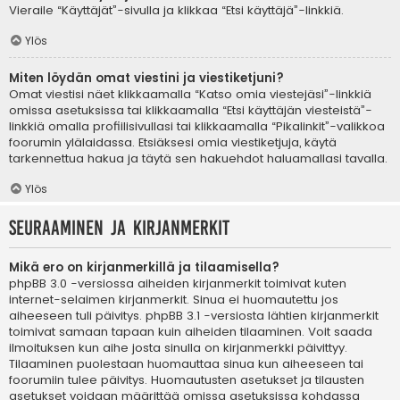
Vieraile “Käyttäjät”-sivulla ja klikkaa “Etsi käyttäjä”-linkkiä.
Ylös
Miten löydän omat viestini ja viestiketjuni?
Omat viestisi näet klikkaamalla “Katso omia viestejäsi”-linkkiä
omissa asetuksissa tai klikkaamalla “Etsi käyttäjän viesteistä”-
linkkiä omalla profiilisivullasi tai klikkaamalla “Pikalinkit”-valikkoa
foorumin ylälaidassa. Etsiäksesi omia viestiketjuja, käytä
tarkennettua hakua ja täytä sen hakuehdot haluamallasi tavalla.
Ylös
Seuraaminen ja kirjanmerkit
Mikä ero on kirjanmerkillä ja tilaamisella?
phpBB 3.0 -versiossa aiheiden kirjanmerkit toimivat kuten
internet-selaimen kirjanmerkit. Sinua ei huomautettu jos
aiheeseen tuli päivitys. phpBB 3.1 -versiosta lähtien kirjanmerkit
toimivat samaan tapaan kuin aiheiden tilaaminen. Voit saada
ilmoituksen kun aihe josta sinulla on kirjanmerkki päivittyy.
Tilaaminen puolestaan huomauttaa sinua kun aiheeseen tai
foorumiin tulee päivitys. Huomautusten asetukset ja tilausten
asetukset voidaan määrittää omissa asetuksissa kohdassa