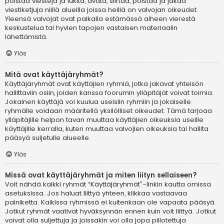
poistaa viestejä ja lukita, avata, siirtää, poistaa ja jakaa
viestiketjuja niillä alueilla joissa heillä on valvojan oikeudet.
Yleensä valvojat ovat paikalla estämässä aiheen vierestä
keskustelua tai hyvien tapojen vastaisen materiaalin
lähettämistä.
Ylös
Mitä ovat käyttäjäryhmät?
Käyttäjäryhmät ovat käyttäjien ryhmiä, jotka jakavat yhteisön
hallittaviin osiin, joiden kanssa foorumin ylläpitäjät voivat toimia.
Jokainen käyttäjä voi kuulua useisiin ryhmiin ja jokaiselle
ryhmälle voidaan määritellä yksilölliset oikeudet. Tämä tarjoaa
ylläpitäjille helpon tavan muuttaa käyttäjien oikeuksia useille
käyttäjille kerralla, kuten muuttaa valvojien oikeuksia tai hallita
pääsyä suljetulle alueelle.
Ylös
Missä ovat käyttäjäryhmät ja miten liityn sellaiseen?
Voit nähdä kaikki ryhmät “Käyttäjäryhmät”-linkin kautta omissa
asetuksissa. Jos haluat liittyä yhteen, klikkaa vastaavaa
painiketta. Kaikissa ryhmissä ei kuitenkaan ole vapaata pääsyä.
Jotkut ryhmät vaativat hyväksynnän ennen kuin voit liittyä. Jotkut
voivat olla suljettuja ja joissakin voi olla jopa piilotettuja