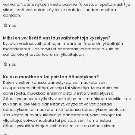
voi valita”, äänestyksen kesto päivinä (0 kestää loputtomasti) ja
viimeisenä voit antaa käyttäjille mahdollisuuden muuttaa
ääntään.
Ylös
Miksi en voi lisätä vastausvaihtoehtoja kyselyyn?
Kyselyn vastausvaihtoehtojen määrä on foorumin ylläpitäjän
määrittelemä. Jos tarvitset enemmän vaihtoehtoja kuin on
sallittu, ota yhteyttä foorumin ylläpitäjään.
Ylös
Kuinka muokkaan tai poistan äänestyksen?
Kuten viestien kanssa, äänestyksiä voi muokata vain
alkuperäinen lähettäjä, valvoja tai ylläpitäjä. Muokataksesi
äänestystä, muokkaa ensimmäistä viestiä viestiketjussa.
Äänestys on aina kytketty viestiketjun ensimmäiseen viestiin. Jos
kukaan ei ole vielä äänestänyt, käyttäjät voivat poistaa
äänestyksen tai muokata mitä tahansa äänestyksen asetusta.
Jos käyttäjät ovat kuitenkin jo äänestäneet, vain valvojat tai
ylläpitäjät voivat muokata tai poistaa sen. Tämä estää
äänestysvaihtoehtojen vaihtamisen kesken äänestyksen.