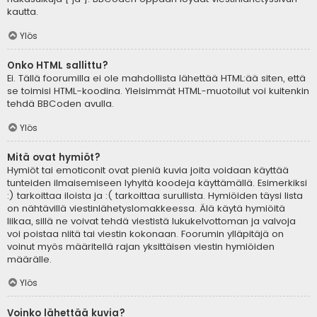
kautta.
Ylös
Onko HTML sallittu?
Ei. Tällä foorumilla ei ole mahdollista lähettää HTML:ää siten, että
se toimisi HTML-koodina. Yleisimmät HTML-muotoilut voi kuitenkin
tehdä BBCoden avulla.
Ylös
Mitä ovat hymiöt?
Hymiöt tai emoticonit ovat pieniä kuvia joita voidaan käyttää
tunteiden ilmaisemiseen lyhyitä koodeja käyttämällä. Esimerkiksi
:) tarkoittaa iloista ja :( tarkoittaa surullista. Hymiöiden täysi lista
on nähtävillä viestinlähetyslomakkeessa. Älä käytä hymiöitä
liikaa, sillä ne voivat tehdä viestistä lukukelvottoman ja valvoja
voi poistaa niitä tai viestin kokonaan. Foorumin ylläpitäjä on
voinut myös määritellä rajan yksittäisen viestin hymiöiden
määrälle.
Ylös
Voinko lähettää kuvia?