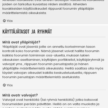
joiden on tarkoitus kuvastaa niiden sisältöä. Aiheiden
kuvakkeiden käyttöoikeudet riippuvat foorumin ylläpitäjän
määrittelemistä oikeuksista.
Ylös
Käyttäjätasot ja ryhmät
Mitä ovat ylläpitäjät?
Ylläpitäjät ovat jäseniä joille on annettu korkeimman tason
kontrolli koko foorumiin. Nämä jäsenet voivat hallita foorumin
kaikkia foorumin toiminnan osa-alueita, mukaan lukien
oikeuksien asettaminen, käyttäjien porttikiellot, käyttäjäryhmät ja
valvojat yms., riippuen foorumin perustajasta ja hänen
ylläpitäjille määrittelemistä oikeuksista. Heillä saattaa olla myös
täydet valvojan oikeudet kaikilla keskustelualueilla, riippuen
foorumin perustajan määrittelemistä asetuksista.
Ylös
Mitä ovatr valvojat?
Valvojat ovat henkilöitä (tai ryhmä henkilöitä) jotka katsovat
foorumeiden perään päivittäin. Heillä on on valta muokata ja