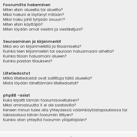
Foorumilta hakeminen
Miten etsin alueelta tai alueilta?
Miksi hakuni ei löytänyt mitään?
Miksi haku johti tyhjään sivuun!?
Miten etsin käyttäjiä?
Miten löydän omat viestini ja viestiketjuni?
Seuraaminen ja kirjanmerkit
Mikä ero on kirjanmerkillä ja tilaamisella?
Kuinka teen kirjanmerkin tai seuraan haluamaani aihetta?
Kuinka tilaan haluamani alueen?
Kuinka poistan tilaukseni?
Liitetiedostot
Mitkä liitetiedostot ovat sallittuja tällä alueella?
Mistä löydän lähettämäni liitetiedostot?
phpBB -asiat
Kuka kirjoitti tämän foorumisovelluksen?
Miksi ominaisuutta X ei ole saatavilla?
Keneen minun tulee olla yhteydessä väärinkäytöstapauksissa tai
lakiasioissa tähän foorumiin liittyen?
Kuinka otan yhteyttä foorumin ylläpitäjään?