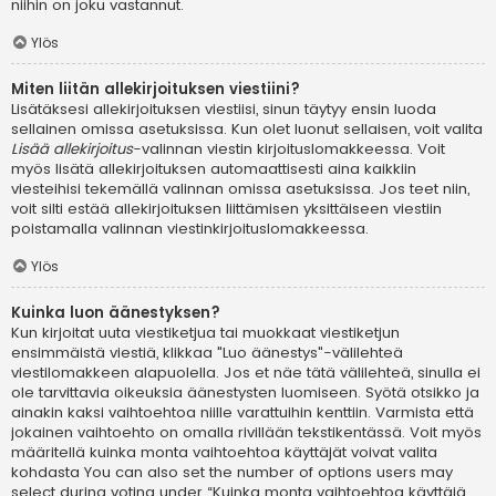
niihin on joku vastannut.
Ylös
Miten liitän allekirjoituksen viestiini?
Lisätäksesi allekirjoituksen viestiisi, sinun täytyy ensin luoda
sellainen omissa asetuksissa. Kun olet luonut sellaisen, voit valita
Lisää allekirjoitus
-valinnan viestin kirjoituslomakkeessa. Voit
myös lisätä allekirjoituksen automaattisesti aina kaikkiin
viesteihisi tekemällä valinnan omissa asetuksissa. Jos teet niin,
voit silti estää allekirjoituksen liittämisen yksittäiseen viestiin
poistamalla valinnan viestinkirjoituslomakkeessa.
Ylös
Kuinka luon äänestyksen?
Kun kirjoitat uuta viestiketjua tai muokkaat viestiketjun
ensimmäistä viestiä, klikkaa "Luo äänestys"-välilehteä
viestilomakkeen alapuolella. Jos et näe tätä välilehteä, sinulla ei
ole tarvittavia oikeuksia äänestysten luomiseen. Syötä otsikko ja
ainakin kaksi vaihtoehtoa niille varattuihin kenttiin. Varmista että
jokainen vaihtoehto on omalla rivillään tekstikentässä. Voit myös
määritellä kuinka monta vaihtoehtoa käyttäjät voivat valita
kohdasta You can also set the number of options users may
select during voting under “Kuinka monta vaihtoehtoa käyttäjä