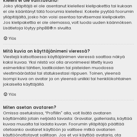
Kieleni ei ole valittavana!
Joko ylläpitäjä ei ole asentanut kielellesi kielipakettia tai kukaan
ei ole kääntänyt tätä foorumia kielellesi. Kokeile pyytää foorumin
ylläpitäjältä, josko hän voisi asentaa tarvitsemasi kielipaketin.
Jos kielipakettia ei ole olemassa, voit luoda uuden käännöksen.
Lisätietoja löytyy
phpBB
®:n sivuilta.
Ylös
Mitä kuvia on käyttäjänimeni vieressä?
Viestejä katsottaessa käyttäjänimen vieressä saattaa näkyä
kaksi kuvaa. Yksi niistä voi olla arvonimeesi liitetty kuva
esimerkiksi tähtien, laatikoiden tai pisteiden muodossa
viestimäärästäsi tai statuksestasi riippuen. Toinen, yleensä
isompi kuva on avatar ja on yleensä uniikki tai henkilökohtainen
jokaisella käyttäjällä.
Ylös
Miten asetan avataren?
Omissa asetuksissa, “Profiilin” alla, voit lisätä avataren
käyttämällä jotain neljästä tavasta: Gravatar, galleriasta, käyttää
kuvaa muualta tai ladata kuvan. Foorumin ylläpitäjä päättää
otetaanko avataret käyttöön ja valitsee mitkä avatarien
käyttöönottotavat sallitaan. Jos et voi käyttää avataria, ota