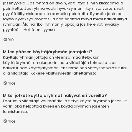
jäsenyyksiä. Jos ryhmä on avoin, voit liittyä siihen klikkaamalla
painiketta. Jos ryhmä vaatii hyväksynnän liittymistä varten, voit
pyytää liittymislupaa klikkaamalla painiketta. Ryhmän johtajan
täytyy hyväksyä pyyntösi ja hän saattaa kysyä miksi haluat liittyä
ryhmään. Älä häiriköi ryhmän ylläpitäjiä jos he eivät hyväksy
pyyntöäsi. Heillä on syynsä.
Ylös
Miten pääsen käyttäjäryhmän johtajaksi?
Käyttäjäryhmän johtaja on yleensä määritelty, kun
käyttäjäryhmät on alunperin luotu ylläpitäjän toimesta. Jos
haluat luoda käyttäjäryhmän, ensimmäinen yhteyshenkilösi tulisi
olla ylläpitäjä. Kokeile yksityisviestin lähettämistä.
Ylös
Miksi jotkut käyttäjäryhmät näkyvät eri väreillä?
Foorumin ylläpitäjä voi määritellä tietyn käyttäjäryhmän jäsenille
värin joka helpottaa kyseisen käyttäjäryhmän jäsenten
tunnistamista.
Ylös