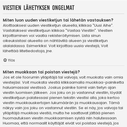
Viestien lähetyksen ongelmat
Miten luon uuden viestiketjun tai lähetän vastauksen?
Aloittaaksesi uuden viestiketjun alueella, klikkaa "Uusi Aihe".
Vastataksesi viestiketjuun klikkaa "Vastaa Viestiin". Viestien
kirjoittaminen voi vaatia rekisteröitymisen. Lista sinun
oikeuksistasi alueella on nähtävillä alueen ja viestiketjun
alalaidassa. Esimerkiksi: Voit kirjoittaa uusia viestejä, Voit
lähettää liitetiedostoja, jne.
Ylös
Miten muokkaan tai poistan viestejä?
Jos et ole foorumin ylläpitäjä tai valvoja, voit muokata vain omia
viestejäsi. Voit muokata viestiä klikkaamalla muokkaa-painiketta
haluamassasi viestissä. Joskus painike toimii vain tietyn ajan
viestin luomisen jälkeen. Jos joku on jo vastannut viestiin, löydät
viestiketjuun palatessasi pienen tekstin viestisi alla, joka kertoo
viestin muokkauskertojen lukumäärän ja muokkausajan. Tämä
näkyy vain jos joku on vastannut viestiin. Se ei näy, jos valvoja tai
ylläpitäjä muokkaa viestiä, mutta he saattavat jättää pienen
huomautuksen viestin muokkaamisen syistä niin halutessaan.
Huomaa, että normaalit käyttäjät eivät voi poistaa viestejä, jos