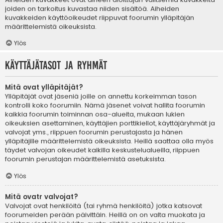
joiden on tarkoitus kuvastaa niiden sisältöä. Aiheiden
kuvakkeiden käyttöoikeudet riippuvat foorumin ylläpitäjän
määrittelemistä oikeuksista.
Ylös
Käyttäjätasot ja ryhmät
Mitä ovat ylläpitäjät?
Ylläpitäjät ovat jäseniä joille on annettu korkeimman tason
kontrolli koko foorumiin. Nämä jäsenet voivat hallita foorumin
kaikkia foorumin toiminnan osa-alueita, mukaan lukien
oikeuksien asettaminen, käyttäjien porttikiellot, käyttäjäryhmät ja
valvojat yms., riippuen foorumin perustajasta ja hänen
ylläpitäjille määrittelemistä oikeuksista. Heillä saattaa olla myös
täydet valvojan oikeudet kaikilla keskustelualueilla, riippuen
foorumin perustajan määrittelemistä asetuksista.
Ylös
Mitä ovatr valvojat?
Valvojat ovat henkilöitä (tai ryhmä henkilöitä) jotka katsovat
foorumeiden perään päivittäin. Heillä on on valta muokata ja