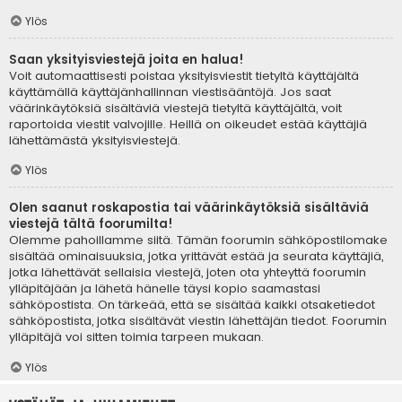
Ylös
Saan yksityisviestejä joita en halua!
Voit automaattisesti poistaa yksityisviestit tietyltä käyttäjältä
käyttämällä käyttäjänhallinnan viestisääntöjä. Jos saat
väärinkäytöksiä sisältäviä viestejä tietyltä käyttäjältä, voit
raportoida viestit valvojille. Heillä on oikeudet estää käyttäjiä
lähettämästä yksityisviestejä.
Ylös
Olen saanut roskapostia tai väärinkäytöksiä sisältäviä
viestejä tältä foorumilta!
Olemme pahoillamme siitä. Tämän foorumin sähköpostilomake
sisältää ominaisuuksia, jotka yrittävät estää ja seurata käyttäjiä,
jotka lähettävät sellaisia viestejä, joten ota yhteyttä foorumin
ylläpitäjään ja lähetä hänelle täysi kopio saamastasi
sähköpostista. On tärkeää, että se sisältää kaikki otsaketiedot
sähköpostista, jotka sisältävät viestin lähettäjän tiedot. Foorumin
ylläpitäjä voi sitten toimia tarpeen mukaan.
Ylös