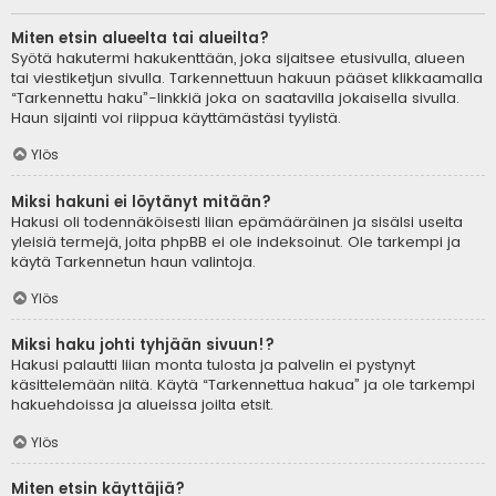
Miten etsin alueelta tai alueilta?
Syötä hakutermi hakukenttään, joka sijaitsee etusivulla, alueen
tai viestiketjun sivulla. Tarkennettuun hakuun pääset klikkaamalla
“Tarkennettu haku”-linkkiä joka on saatavilla jokaisella sivulla.
Haun sijainti voi riippua käyttämästäsi tyylistä.
Ylös
Miksi hakuni ei löytänyt mitään?
Hakusi oli todennäköisesti liian epämääräinen ja sisälsi useita
yleisiä termejä, joita phpBB ei ole indeksoinut. Ole tarkempi ja
käytä Tarkennetun haun valintoja.
Ylös
Miksi haku johti tyhjään sivuun!?
Hakusi palautti liian monta tulosta ja palvelin ei pystynyt
käsittelemään niitä. Käytä “Tarkennettua hakua” ja ole tarkempi
hakuehdoissa ja alueissa joilta etsit.
Ylös
Miten etsin käyttäjiä?