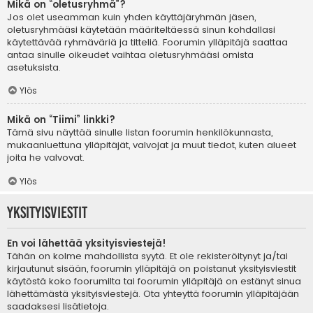
Mikä on “oletusryhmä”?
Jos olet useamman kuin yhden käyttäjäryhmän jäsen,
oletusryhmääsi käytetään määriteltäessä sinun kohdallasi
käytettävää ryhmäväriä ja titteliä. Foorumin ylläpitäjä saattaa
antaa sinulle oikeudet vaihtaa oletusryhmääsi omista
asetuksista.
Ylös
Mikä on “Tiimi” linkki?
Tämä sivu näyttää sinulle listan foorumin henkilökunnasta,
mukaanluettuna ylläpitäjät, valvojat ja muut tiedot, kuten alueet
joita he valvovat.
Ylös
Yksityisviestit
En voi lähettää yksityisviestejä!
Tähän on kolme mahdollista syytä. Et ole rekisteröitynyt ja/tai
kirjautunut sisään, foorumin ylläpitäjä on poistanut yksityisviestit
käytöstä koko foorumilta tai foorumin ylläpitäjä on estänyt sinua
lähettämästä yksityisviestejä. Ota yhteyttä foorumin ylläpitäjään
saadaksesi lisätietoja.