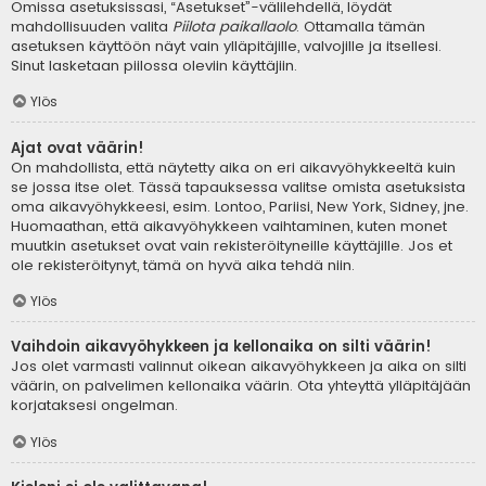
Omissa asetuksissasi, “Asetukset”-välilehdellä, löydät
mahdollisuuden valita
Piilota paikallaolo
. Ottamalla tämän
asetuksen käyttöön näyt vain ylläpitäjille, valvojille ja itsellesi.
Sinut lasketaan piilossa oleviin käyttäjiin.
Ylös
Ajat ovat väärin!
On mahdollista, että näytetty aika on eri aikavyöhykkeeltä kuin
se jossa itse olet. Tässä tapauksessa valitse omista asetuksista
oma aikavyöhykkeesi, esim. Lontoo, Pariisi, New York, Sidney, jne.
Huomaathan, että aikavyöhykkeen vaihtaminen, kuten monet
muutkin asetukset ovat vain rekisteröityneille käyttäjille. Jos et
ole rekisteröitynyt, tämä on hyvä aika tehdä niin.
Ylös
Vaihdoin aikavyöhykkeen ja kellonaika on silti väärin!
Jos olet varmasti valinnut oikean aikavyöhykkeen ja aika on silti
väärin, on palvelimen kellonaika väärin. Ota yhteyttä ylläpitäjään
korjataksesi ongelman.
Ylös