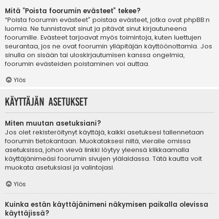
Mitä “Poista foorumin evästeet” tekee?
“Poista foorumin evästeet” poistaa evästeet, jotka ovat phpBB:n
luomia. Ne tunnistavat sinut ja pitävät sinut kirjautuneena
foorumille. Evästeet tarjoavat myös toimintoja, kuten luettujen
seurantaa, jos ne ovat foorumin ylläpitäjän käyttöönottamia. Jos
sinulla on sisään tai uloskirjautumisen kanssa ongelmia,
foorumin evästeiden poistaminen voi auttaa.
Ylös
Käyttäjän asetukset
Miten muutan asetuksiani?
Jos olet rekisteröitynyt käyttäjä, kaikki asetuksesi tallennetaan
foorumin tietokantaan. Muokataksesi niitä, vieraile omissa
asetuksissa, johon vievä linkki löytyy yleensä klikkaamalla
käyttäjänimeäsi foorumin sivujen ylälaidassa. Tätä kautta voit
muokata asetuksiasi ja valintojasi.
Ylös
Kuinka estän käyttäjänimeni näkymisen paikalla olevissa
käyttäjissä?