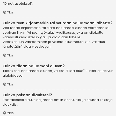
“Omat asetukset”.
Ylös
Kuinka teen kirjanmerkin tai seuraan haluamaani aihetta?
Voit tehdä kirjanmekin tai tilata haluamasi aiheen valitsemalla
sopivan linkin “Aiheen työkalut” -valikossa, joka on sijoitettu
kätevästi keskustelun ylä- ja alalaidan lähelle.
Viestiketjuun vastaaminen ja valinta “Huomauta kun vastaus
lähetetään” tilaa viestiketjun.
Ylös
Kuinka tilaan haluamani alueen?
Tilataksesi haluamasi alueen, valitse “Tilaa alue” -linkki, aluesivun
alalaidassa.
Ylös
Kuinka poistan tilaukseni?
Poistaaksesi tilauksiasi, mene omiin asetuksiisi ja seuraa linkkejä
tilauksiisi.
Ylös