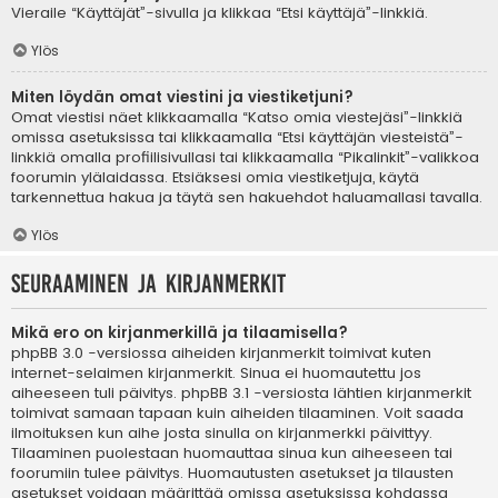
Vieraile “Käyttäjät”-sivulla ja klikkaa “Etsi käyttäjä”-linkkiä.
Ylös
Miten löydän omat viestini ja viestiketjuni?
Omat viestisi näet klikkaamalla “Katso omia viestejäsi”-linkkiä
omissa asetuksissa tai klikkaamalla “Etsi käyttäjän viesteistä”-
linkkiä omalla profiilisivullasi tai klikkaamalla “Pikalinkit”-valikkoa
foorumin ylälaidassa. Etsiäksesi omia viestiketjuja, käytä
tarkennettua hakua ja täytä sen hakuehdot haluamallasi tavalla.
Ylös
Seuraaminen ja kirjanmerkit
Mikä ero on kirjanmerkillä ja tilaamisella?
phpBB 3.0 -versiossa aiheiden kirjanmerkit toimivat kuten
internet-selaimen kirjanmerkit. Sinua ei huomautettu jos
aiheeseen tuli päivitys. phpBB 3.1 -versiosta lähtien kirjanmerkit
toimivat samaan tapaan kuin aiheiden tilaaminen. Voit saada
ilmoituksen kun aihe josta sinulla on kirjanmerkki päivittyy.
Tilaaminen puolestaan huomauttaa sinua kun aiheeseen tai
foorumiin tulee päivitys. Huomautusten asetukset ja tilausten
asetukset voidaan määrittää omissa asetuksissa kohdassa