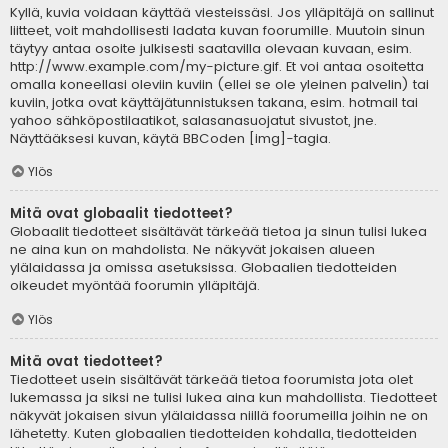
Kyllä, kuvia voidaan käyttää viesteissäsi. Jos ylläpitäjä on sallinut
liitteet, voit mahdollisesti ladata kuvan foorumille. Muutoin sinun
täytyy antaa osoite julkisesti saatavilla olevaan kuvaan, esim.
http://www.example.com/my-picture.gif. Et voi antaa osoitetta
omalla koneellasi oleviin kuviin (ellei se ole yleinen palvelin) tai
kuviin, jotka ovat käyttäjätunnistuksen takana, esim. hotmail tai
yahoo sähköpostilaatikot, salasanasuojatut sivustot, jne.
Näyttääksesi kuvan, käytä BBCoden [img]-tagia.
Ylös
Mitä ovat globaalit tiedotteet?
Globaalit tiedotteet sisältävät tärkeää tietoa ja sinun tulisi lukea
ne aina kun on mahdolista. Ne näkyvät jokaisen alueen
ylälaidassa ja omissa asetuksissa. Globaalien tiedotteiden
oikeudet myöntää foorumin ylläpitäjä.
Ylös
Mitä ovat tiedotteet?
Tiedotteet usein sisältävät tärkeää tietoa foorumista jota olet
lukemassa ja siksi ne tulisi lukea aina kun mahdollista. Tiedotteet
näkyvät jokaisen sivun ylälaidassa niillä foorumeilla joihin ne on
lähetetty. Kuten globaalien tiedotteiden kohdalla, tiedotteiden