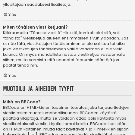
ylläpitäjään saadaksesi lisätietoja.
Ylös
Miten tönäisen viestiketjuani?
Klikkaamalla “Tönaise viestiä” -linkkiä, kun katselet sitä, voit
“tönäistä” viestiketjua alueen ensimmäisen sivun yläosaan. Jos
et näe tätä, viestiketjujen tönäiseminen ei ole sallittua tai aika
joka viestiketjujen tönäisemisen välillä vaaditaan ei ole vielä
kulunut. On myös mahdollista nostaa viestiketjua vastaamalla
siihen, mutta varmista että noudatat foorumin sääntöjä jos
päätät tehdä niin.
Ylös
Muotoilu ja aiheiden tyypit
Mikä on BBCode?
BBCode on HTML-kielen tapainen toteutus, joka tarjoaa tiettyjen
viestin osien muotoilumahdollisuuden. BBCoden käytöstä
päättää ylläpitäjä, mutta se voidaan ottaa pois käytöstä myös
viestikohtaisesti viestin kirjoituslomakkeella. BBCode itsessään
on HTML:n kaltainen, mutta tagit käyttävät < ja > merkkien sijaan
hakasulkuja [ ja ]. BBCoden oppaan löydät viestinlähetyssivun