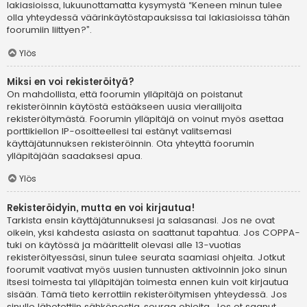
lakiasioissa, lukuunottamatta kysymystä “Keneen minun tulee
olla yhteydessä väärinkäytöstapauksissa tai lakiasioissa tähän
foorumiin liittyen?”.
Ylös
Miksi en voi rekisteröityä?
On mahdollista, että foorumin ylläpitäjä on poistanut
rekisteröinnin käytöstä estääkseen uusia vierailijoita
rekisteröitymästä. Foorumin ylläpitäjä on voinut myös asettaa
porttikiellon IP-osoitteellesi tai estänyt valitsemasi
käyttäjätunnuksen rekisteröinnin. Ota yhteyttä foorumin
ylläpitäjään saadaksesi apua.
Ylös
Rekisteröidyin, mutta en voi kirjautua!
Tarkista ensin käyttäjätunnuksesi ja salasanasi. Jos ne ovat
oikein, yksi kahdesta asiasta on saattanut tapahtua. Jos COPPA-
tuki on käytössä ja määrittelit olevasi alle 13-vuotias
rekisteröityessäsi, sinun tulee seurata saamiasi ohjeita. Jotkut
foorumit vaativat myös uusien tunnusten aktivoinnin joko sinun
itsesi toimesta tai ylläpitäjän toimesta ennen kuin voit kirjautua
sisään. Tämä tieto kerrottiin rekisteröitymisen yhteydessä. Jos
sinulle lähetettiin sähköpostia, seuraa ohjeita. Jos et saanut