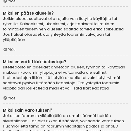
Ylös
Miksi en pääse alueelle?
Jotkin alueet saattavat olla rajattu vain tietyille käyttäjille tai
ryhmille. Katsoaksesi, lukeaksesi, kirjoittaaksesi tai muiden
toimintojen tekeminen alueella saattaa tarvita erikoisoikeuksia.
Jos haluat oikeudet, ota yhteyttä foorumin valvojaan tai
ylläpitäjään.
Ylös
Miksi en voi liittää tiedostoja?
Liitetiedostojen oikeudet annetaan alueen, ryhmän tai käyttäjän
mukaan. Foorumin ylläpitäjä ei välttämättä ole sallinut
liitetiedostojen liittämistä tietyllä alueella tai vain tietyt ryhmät
saattavat pystyä liittämään tiedostoja. Ota yhteyttä foorumin
ylläpitäjään jos et tiedä miksi et voi lisätä liitetiedostoja.
Ylös
Miksi sain varoituksen?
Jokaisen foorumin ylläpitäjällä on omat säännöt heidän
sivustollensa. Jos olet rikkonut sääntöä, voit saada varoituksen.
Huomioi, että tämä on foorumin ylläpitäjän päätös ja phpBB