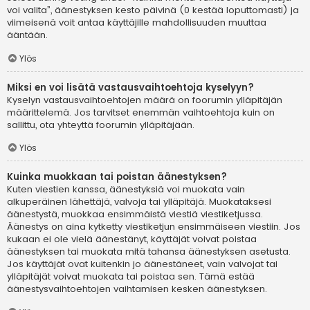
voi valita”, äänestyksen kesto päivinä (0 kestää loputtomasti) ja
viimeisenä voit antaa käyttäjille mahdollisuuden muuttaa
ääntään.
Ylös
Miksi en voi lisätä vastausvaihtoehtoja kyselyyn?
Kyselyn vastausvaihtoehtojen määrä on foorumin ylläpitäjän
määrittelemä. Jos tarvitset enemmän vaihtoehtoja kuin on
sallittu, ota yhteyttä foorumin ylläpitäjään.
Ylös
Kuinka muokkaan tai poistan äänestyksen?
Kuten viestien kanssa, äänestyksiä voi muokata vain
alkuperäinen lähettäjä, valvoja tai ylläpitäjä. Muokataksesi
äänestystä, muokkaa ensimmäistä viestiä viestiketjussa.
Äänestys on aina kytketty viestiketjun ensimmäiseen viestiin. Jos
kukaan ei ole vielä äänestänyt, käyttäjät voivat poistaa
äänestyksen tai muokata mitä tahansa äänestyksen asetusta.
Jos käyttäjät ovat kuitenkin jo äänestäneet, vain valvojat tai
ylläpitäjät voivat muokata tai poistaa sen. Tämä estää
äänestysvaihtoehtojen vaihtamisen kesken äänestyksen.