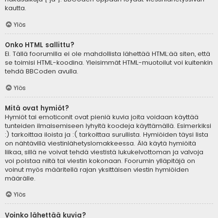
kautta.
Ylös
Onko HTML sallittu?
Ei. Tällä foorumilla ei ole mahdollista lähettää HTML:ää siten, että
se toimisi HTML-koodina. Yleisimmät HTML-muotoilut voi kuitenkin
tehdä BBCoden avulla.
Ylös
Mitä ovat hymiöt?
Hymiöt tai emoticonit ovat pieniä kuvia joita voidaan käyttää
tunteiden ilmaisemiseen lyhyitä koodeja käyttämällä. Esimerkiksi
:) tarkoittaa iloista ja :( tarkoittaa surullista. Hymiöiden täysi lista
on nähtävillä viestinlähetyslomakkeessa. Älä käytä hymiöitä
liikaa, sillä ne voivat tehdä viestistä lukukelvottoman ja valvoja
voi poistaa niitä tai viestin kokonaan. Foorumin ylläpitäjä on
voinut myös määritellä rajan yksittäisen viestin hymiöiden
määrälle.
Ylös
Voinko lähettää kuvia?