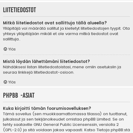
Liitetiedostot
Mitkä liitetiedostot ovat sallittuja tällä alueella?
Ylläpitäjä voi määrätä sallitut ja kielletyt liitetiedostojen tyypit. Ota
yhteys ylläpitäjään mikäli et ole varma mitkä tiedostot ovat
sallittuja..
Ylös
Mistä löydän lähettämäni liitetiedostot?
Nähdäksesi listan liitetiedostoistasi, mene omiin asetuksiin ja
seuraa linkkejä liitetiedostot-osioon.
Ylös
phpBB -asiat
Kuka kirjoitti tämän foorumisovelluksen?
Tämä sovellus (sen muokkaamattomassa tilassa) on tuottanut,
julkaissut ja sen tekijänoikeudet omistaa
phpBB Limited
. Se on
tehty saataville GNU General Public Licensenssin, versiolla 2
(GPL-2.0) ja sitä voidaan jakaa vapaasti. Katso
Tietoja phpBB:stä