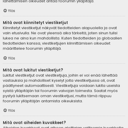
lähettämisen oikeudet antaa foorumin ylläpitäjä.
Ylös
Mitä ovat kiinnitetyt viestiketjut
Kiinnitetyt viestiketjut näkyvät tiedotteiden alapuolella ja ovat
vain etusivulla. Ne ovat yleensä aika tärkeitä, joten sinun tulisi
lukea ne aina kun mahdollista. Kuten tiedotteiden ja globaalien
tiedotteiden kanssa, viestiketjujen kiinnittämisen oikeudet
määrittelee foorumin ylläpitäjä.
Ylös
Mitä ovat lukitut viestiketjut?
Lukitut viestiketjut ovat viestiketjuja, joihin ei voi enää lähettää
vastauksia ja mahdolliset kyselyt joita viestiketjussa oli, ovat
päättyneet automaattisesti. Viestiketjuja voidaan lukita useista
syistä ylläpitäjän tai foorumin valvojan toimesta. Saatat myös
pystyä lukitsemaan oman viestiketjusi, mutta tämä riippuu
foorumin ylläpitäjän antamista oikeuksista.
Ylös
Mitä ovat aiheiden kuvakkeet?
Aiheiden kuvakkeet ovat aiheen aloittajan valitsemia kuvakkeita