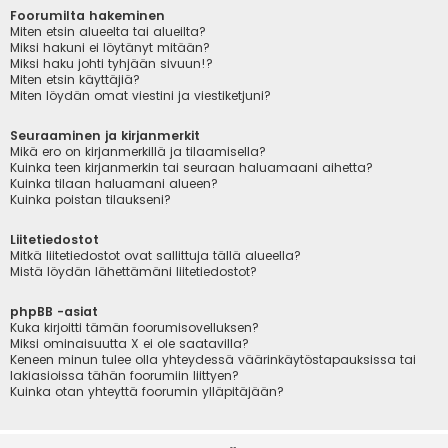
Foorumilta hakeminen
Miten etsin alueelta tai alueilta?
Miksi hakuni ei löytänyt mitään?
Miksi haku johti tyhjään sivuun!?
Miten etsin käyttäjiä?
Miten löydän omat viestini ja viestiketjuni?
Seuraaminen ja kirjanmerkit
Mikä ero on kirjanmerkillä ja tilaamisella?
Kuinka teen kirjanmerkin tai seuraan haluamaani aihetta?
Kuinka tilaan haluamani alueen?
Kuinka poistan tilaukseni?
Liitetiedostot
Mitkä liitetiedostot ovat sallittuja tällä alueella?
Mistä löydän lähettämäni liitetiedostot?
phpBB -asiat
Kuka kirjoitti tämän foorumisovelluksen?
Miksi ominaisuutta X ei ole saatavilla?
Keneen minun tulee olla yhteydessä väärinkäytöstapauksissa tai
lakiasioissa tähän foorumiin liittyen?
Kuinka otan yhteyttä foorumin ylläpitäjään?