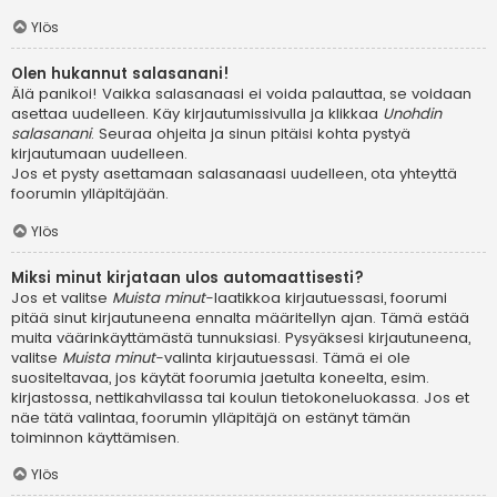
Ylös
Olen hukannut salasanani!
Älä panikoi! Vaikka salasanaasi ei voida palauttaa, se voidaan
asettaa uudelleen. Käy kirjautumissivulla ja klikkaa
Unohdin
salasanani
. Seuraa ohjeita ja sinun pitäisi kohta pystyä
kirjautumaan uudelleen.
Jos et pysty asettamaan salasanaasi uudelleen, ota yhteyttä
foorumin ylläpitäjään.
Ylös
Miksi minut kirjataan ulos automaattisesti?
Jos et valitse
Muista minut
-laatikkoa kirjautuessasi, foorumi
pitää sinut kirjautuneena ennalta määritellyn ajan. Tämä estää
muita väärinkäyttämästä tunnuksiasi. Pysyäksesi kirjautuneena,
valitse
Muista minut
-valinta kirjautuessasi. Tämä ei ole
suositeltavaa, jos käytät foorumia jaetulta koneelta, esim.
kirjastossa, nettikahvilassa tai koulun tietokoneluokassa. Jos et
näe tätä valintaa, foorumin ylläpitäjä on estänyt tämän
toiminnon käyttämisen.
Ylös