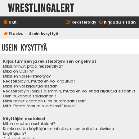
WrestlingAlert
UKK
Rekisteröidy
Kirjaudu sisään
Etusivu
Usein kysyttyä
Usein kysyttyä
Kirjautumisen ja rekisteröitymisen ongelmat
Miksi minun pitää rekisteröityä?
Mikä on COPPA?
Miksi en voi rekisteröityä?
Rekisteröidyin, mutta en voi kirjautua!
Miksi en voi kirjautua sisään?
Rekisteröidyin joskus aiemmin, mutta en voi enää kirjautua sisään?!
Olen hukannut salasanani!
Miksi minut kirjataan ulos automaattisesti?
Mitä “Poista foorumin evästeet” tekee?
Käyttäjän asetukset
Miten muutan asetuksiani?
Kuinka estän käyttäjänimeni näkymisen paikalla olevissa
käyttäjissä?
Ajat ovat väärin!