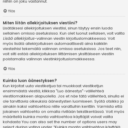
niihin on joku vastannut.
Ylös
Miten liitän allekirjoituksen viestiini?
Lisätäksesi allekirjoituksen viestiisi, sinun täytyy ensin luoda
sellainen omissa asetuksissa. Kun olet luonut sellaisen, voit valita
Lisää allekirjoitus
-valinnan viestin kirjoituslomakkeessa. Voit
myös lisätä allekirjoituksen automaattisesti aina kaikkiin
viesteihisi tekemällä valinnan omissa asetuksissa. Jos teet niin,
voit silti estää allekirjoituksen liittämisen yksittäiseen viestiin
poistamalla valinnan viestinkirjoituslomakkeessa.
Ylös
Kuinka luon äänestyksen?
Kun kirjoitat uuta viestiketjua tai muokkaat viestiketjun
ensimmäistä viestiä, klikkaa "Luo äänestys"-välilehteä
viestilomakkeen alapuolella. Jos et näe tätä välilehteä, sinulla ei
ole tarvittavia oikeuksia äänestysten luomiseen. Syötä otsikko ja
ainakin kaksi vaihtoehtoa niille varattuihin kenttiin. Varmista että
jokainen vaihtoehto on omalla rivillään tekstikentässä. Voit myös
määritellä kuinka monta vaihtoehtoa käyttäjät voivat valita
kohdasta You can also set the number of options users may
select during voting under “Kuinka monta vaihtoehtoa käyttäjä