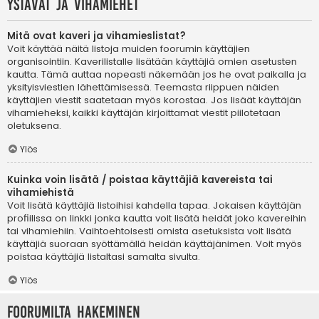
Ystävät ja vihamiehet
Mitä ovat kaveri ja vihamieslistat?
Voit käyttää näitä listoja muiden foorumin käyttäjien
organisointiin. Kaverilistalle lisätään käyttäjiä omien asetusten
kautta. Tämä auttaa nopeasti näkemään jos he ovat paikalla ja
yksityisviestien lähettämisessä. Teemasta riippuen näiden
käyttäjien viestit saatetaan myös korostaa. Jos lisäät käyttäjän
vihamieheksi, kaikki käyttäjän kirjoittamat viestit piilotetaan
oletuksena.
Ylös
Kuinka voin lisätä / poistaa käyttäjiä kavereista tai
vihamiehistä
Voit lisätä käyttäjiä listoihisi kahdella tapaa. Jokaisen käyttäjän
profiilissa on linkki jonka kautta voit lisätä heidät joko kavereihin
tai vihamiehiin. Vaihtoehtoisesti omista asetuksista voit lisätä
käyttäjiä suoraan syöttämällä heidän käyttäjänimen. Voit myös
poistaa käyttäjiä listaltasi samalta sivulta.
Ylös
Foorumilta hakeminen