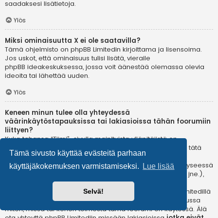
saadaksesi lisätietoja.
Ylös
Miksi ominaisuutta X ei ole saatavilla?
Tämä ohjelmisto on phpBB Limitedin kirjoittama ja lisensoima.
Jos uskot, että ominaisuus tulisi lisätä, vieraile
phpBB ideakeskuksessa
, jossa voit äänestää olemassa olevia
ideoita tai lähettää uuden.
Ylös
Keneen minun tulee olla yhteydessä
väärinkäytöstapauksissa tai lakiasioissa tähän foorumiin
liittyen?
Kuka tahansa “Tiimi”-sivulla mainituista ylläpitäjistä on
todennäköisesti sopiva yhteyshenkilö valituksillesi. Jos et tätä
Tämä sivusto käyttää evästeitä parhaan
kautta saa vastausta, sinun kannattaa ottaa yhteyttä
verkkotunnuksen omistajaan (tee
whois-kysely
) tai jos kyseessä
käyttäjäkokemuksen varmistamiseksi.
Lue lisää
on ilmaispalvelussa oleva (esim. Yahoo!, free.fr, f2s.com, jne.),
ota yhteyttä ylläpitoon tai väärinkäytöksistä vastaavaan
osastoon kyseisessä palvelussa. Huomaa, että phpBB Limitedillä
Selvä!
ei ole lainkaan toimivaltaa
ja sitä ei voida pitää vastuussa
miten, missä tai kenen toimesta tämä foorumi on käytössä. Älä
ota yhteyttä phpBB Limitediin missään lakiasioissa
jotka eivät