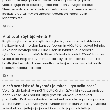
poistaa viestejä ja lukita, avata, siirtää, poistaa ja jakaa
viestiketjuja niillä alueilla joissa heillä on valvojan oikeudet.
Yleensä valvojat ovat paikalla estämässä aiheen vierestä
keskustelua tai hyvien tapojen vastaisen materiaalin
lähettämistä.
Ylös
Mitä ovat käyttäjäryhmät?
Käyttäjäryhmät ovat käyttäjien ryhmiä, jotka jakavat yhteisön
hallittaviin osiin, joiden kanssa foorumin ylläpitäjät voivat toimia.
Jokainen käyttäjä voi kuulua useisiin ryhmiin ja jokaiselle
ryhmälle voidaan määritellä yksilölliset oikeudet. Tämä tarjoaa
ylläpitäjille helpon tavan muuttaa käyttäjien oikeuksia useille
käyttäjille kerralla, kuten muuttaa valvojien oikeuksia tai hallita
pääsyä suljetulle alueelle.
Ylös
Missä ovat käyttäjäryhmät ja miten liityn sellaiseen?
Voit nähdä kaikki ryhmät “Käyttäjäryhmät”-linkin kautta omissa
asetuksissa. Jos haluat liittyä yhteen, klikkaa vastaavaa
painiketta. Kaikissa ryhmissä ei kuitenkaan ole vapaata pääsyä.
Jotkut ryhmät vaativat hyväksynnän ennen kuin voit liittyä. Jotkut
voivat olla suljettuja ja joissakin voi olla jopa piilotettuja