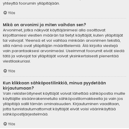
yhteyttä foorumin ylläpitäjään.
Ylös
Mikä on arvonimi ja miten vaihdan sen?
Arvonimet, jotka näkyvät käyttäjänimesi alla osoittavat
kirjoittamiesi viestien määrän tai tietyt käyttäjät, kuten ylläpitäjät
tai valvojat. Yleensä et voi vaihtaa minkään arvonimen tekstiä,
sillä nämä ovat ylläpitäjän määrittelemiä. Älä kirjoita viestejä
vain parantaaksesi arvonimeäsi. Useimmat foorumit eivät siedä
tätä ja valvojat tai ylläpitäjät voivat yksinkertaisesti pienentää
viestilaskuriasi.
Ylös
Kun klikkaan sähköpostilinkkiä, minua pyydetään
kirjautumaan?
Vain rekisteröityneet käyttäjät voivat lähettää sähköpostia muille
käyttäjille sisäänrakennetulla sähköpostilomakkeella ja vain jos
ylläpitäjä sallii tämän ominaisuuden. Kirjautuminen vaaditaan,
jotta tunnistautumattomat käyttäjät eivät voisi väärinkäyttää
sähköpostijärjestelmää.
Ylös