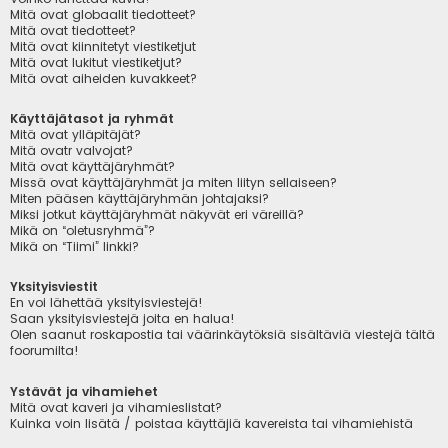
Mitä ovat globaalit tiedotteet?
Mitä ovat tiedotteet?
Mitä ovat kiinnitetyt viestiketjut
Mitä ovat lukitut viestiketjut?
Mitä ovat aiheiden kuvakkeet?
Käyttäjätasot ja ryhmät
Mitä ovat ylläpitäjät?
Mitä ovatr valvojat?
Mitä ovat käyttäjäryhmät?
Missä ovat käyttäjäryhmät ja miten liityn sellaiseen?
Miten pääsen käyttäjäryhmän johtajaksi?
Miksi jotkut käyttäjäryhmät näkyvät eri väreillä?
Mikä on “oletusryhmä”?
Mikä on “Tiimi” linkki?
Yksityisviestit
En voi lähettää yksityisviestejä!
Saan yksityisviestejä joita en halua!
Olen saanut roskapostia tai väärinkäytöksiä sisältäviä viestejä tältä
foorumilta!
Ystävät ja vihamiehet
Mitä ovat kaveri ja vihamieslistat?
Kuinka voin lisätä / poistaa käyttäjiä kavereista tai vihamiehistä