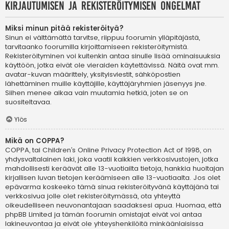
Kirjautumisen ja rekisteröitymisen ongelmat
Miksi minun pitää rekisteröityä?
Sinun ei välttämättä tarvitse, riippuu foorumin ylläpitäjästä,
tarvitaanko foorumilla kirjoittamiseen rekisteröitymistä.
Rekisteröityminen voi kuitenkin antaa sinulle lisää ominaisuuksia
käyttöön, jotka eivät ole vieraiden käytettävissä. Näitä ovat mm.
avatar-kuvan määrittely, yksityisviestit, sähköpostien
lähettäminen muille käyttäjille, käyttäjäryhmien jäsenyys jne.
Siihen menee aikaa vain muutamia hetkiä, joten se on
suositeltavaa.
Ylös
Mikä on COPPA?
COPPA, tai Children’s Online Privacy Protection Act of 1998, on
yhdysvaltalainen laki, joka vaatii kaikkien verkkosivustojen, jotka
mahdollisesti keräävät alle 13-vuotiailta tietoja, hankkia huoltajan
kirjallisen luvan tietojen keräämiseen alle 13-vuotiaalta. Jos olet
epävarma koskeeko tämä sinua rekisteröityvänä käyttäjänä tai
verkkosivua jolle olet rekisteröitymässä, ota yhteyttä
oikeudelliseen neuvonantajaan saadaksesi apua. Huomaa, että
phpBB Limited ja tämän foorumin omistajat eivät voi antaa
lakineuvontaa ja eivät ole yhteyshenkilöitä minkäänlaisissa