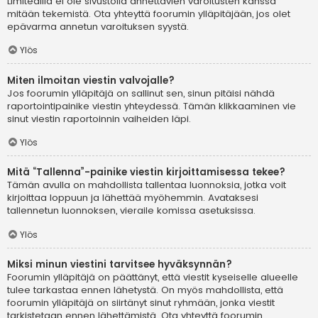
Limitedillä ei ole sivustolla annettavien varoitusten kanssa
mitään tekemistä. Ota yhteyttä foorumin ylläpitäjään, jos olet
epävarma annetun varoituksen syystä.
Ylös
Miten ilmoitan viestin valvojalle?
Jos foorumin ylläpitäjä on sallinut sen, sinun pitäisi nähdä
raportointipainike viestin yhteydessä. Tämän klikkaaminen vie
sinut viestin raportoinnin vaiheiden läpi.
Ylös
Mitä “Tallenna”-painike viestin kirjoittamisessa tekee?
Tämän avulla on mahdollista tallentaa luonnoksia, jotka voit
kirjoittaa loppuun ja lähettää myöhemmin. Avataksesi
tallennetun luonnoksen, vieraile komissa asetuksissa.
Ylös
Miksi minun viestini tarvitsee hyväksynnän?
Foorumin ylläpitäjä on päättänyt, että viestit kyseiselle alueelle
tulee tarkastaa ennen lähetystä. On myös mahdollista, että
foorumin ylläpitäjä on siirtänyt sinut ryhmään, jonka viestit
tarkistetaan ennen lähettämistä. Ota yhteyttä foorumin