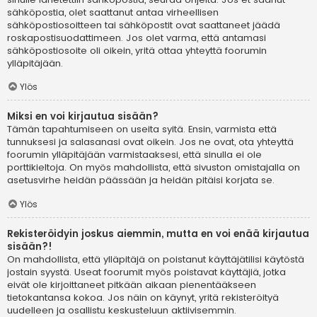
sähköpostia, olet saattanut antaa virheellisen
sähköpostiosoitteen tai sähköpostit ovat saattaneet jäädä
roskapostisuodattimeen. Jos olet varma, että antamasi
sähköpostiosoite oli oikein, yritä ottaa yhteyttä foorumin
ylläpitäjään.
Ylös
Miksi en voi kirjautua sisään?
Tämän tapahtumiseen on useita syitä. Ensin, varmista että
tunnuksesi ja salasanasi ovat oikein. Jos ne ovat, ota yhteyttä
foorumin ylläpitäjään varmistaaksesi, että sinulla ei ole
porttikieltoja. On myös mahdollista, että sivuston omistajalla on
asetusvirhe heidän päässään ja heidän pitäisi korjata se.
Ylös
Rekisteröidyin joskus aiemmin, mutta en voi enää kirjautua
sisään?!
On mahdollista, että ylläpitäjä on poistanut käyttäjätilisi käytöstä
jostain syystä. Useat foorumit myös poistavat käyttäjiä, jotka
eivät ole kirjoittaneet pitkään aikaan pienentääkseen
tietokantansa kokoa. Jos näin on käynyt, yritä rekisteröityä
uudelleen ja osallistu keskusteluun aktiivisemmin.