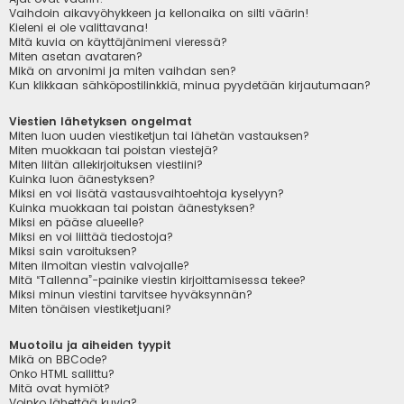
Vaihdoin aikavyöhykkeen ja kellonaika on silti väärin!
Kieleni ei ole valittavana!
Mitä kuvia on käyttäjänimeni vieressä?
Miten asetan avataren?
Mikä on arvonimi ja miten vaihdan sen?
Kun klikkaan sähköpostilinkkiä, minua pyydetään kirjautumaan?
Viestien lähetyksen ongelmat
Miten luon uuden viestiketjun tai lähetän vastauksen?
Miten muokkaan tai poistan viestejä?
Miten liitän allekirjoituksen viestiini?
Kuinka luon äänestyksen?
Miksi en voi lisätä vastausvaihtoehtoja kyselyyn?
Kuinka muokkaan tai poistan äänestyksen?
Miksi en pääse alueelle?
Miksi en voi liittää tiedostoja?
Miksi sain varoituksen?
Miten ilmoitan viestin valvojalle?
Mitä “Tallenna”-painike viestin kirjoittamisessa tekee?
Miksi minun viestini tarvitsee hyväksynnän?
Miten tönäisen viestiketjuani?
Muotoilu ja aiheiden tyypit
Mikä on BBCode?
Onko HTML sallittu?
Mitä ovat hymiöt?
Voinko lähettää kuvia?