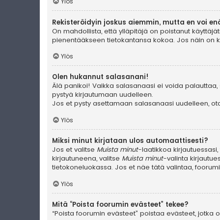
Ylös
Rekisteröidyin joskus aiemmin, mutta en voi en
On mahdollista, että ylläpitäjä on poistanut käyttäjät
pienentääkseen tietokantansa kokoa. Jos näin on käyn
Ylös
Olen hukannut salasanani!
Älä panikoi! Vaikka salasanaasi ei voida palauttaa, 
pystyä kirjautumaan uudelleen.
Jos et pysty asettamaan salasanaasi uudelleen, ota 
Ylös
Miksi minut kirjataan ulos automaattisesti?
Jos et valitse
Muista minut
-laatikkoa kirjautuessasi
kirjautuneena, valitse
Muista minut
-valinta kirjautue
tietokoneluokassa. Jos et näe tätä valintaa, foorum
Ylös
Mitä “Poista foorumin evästeet” tekee?
“Poista foorumin evästeet” poistaa evästeet, jotka ov