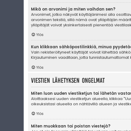
Mikä on arvonimi ja miten vaihdan sen?
Arvonimet, jotka näkyvät käyttäjänimesi alla osoittava
arvonimen tekstiä, sillä nämä ovat ylläpitäjän määrit
ylläpitäjät voivat yksinkertaisesti pienentää viestilask
Ylös
Kun klikkaan sähköpostilinkkiä, minua pyydet
Vain rekisteröityneet käyttäjät voivat lähettää sähkö
Kirjautuminen vaaditaan, jotta tunnistautumattomat k
Ylös
Viestien lähetyksen ongelmat
Miten luon uuden viestiketjun tai lähetän vast
Aloittaaksesi uuden viestiketjun alueella, klikkaa "Uus
oikeuksistasi alueella on nähtävillä alueen ja viestiket
Ylös
Miten muokkaan tai poistan viestejä?