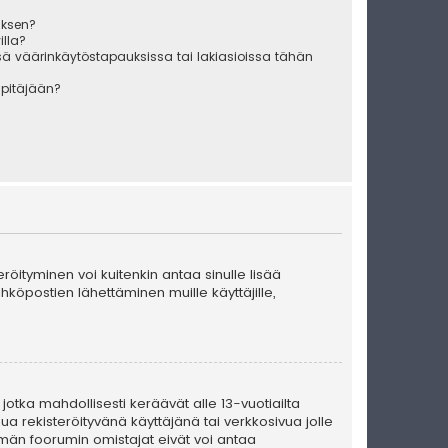
uksen?
illa?
sä väärinkäytöstapauksissa tai lakiasioissa tähän
äpitäjään?
teröityminen voi kuitenkin antaa sinulle lisää
ähköpostien lähettäminen muille käyttäjille,
 jotka mahdollisesti keräävät alle 13-vuotiailta
ua rekisteröityvänä käyttäjänä tai verkkosivua jolle
män foorumin omistajat eivät voi antaa