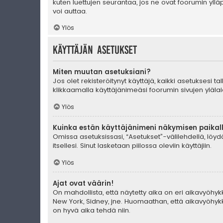
kuten luettujen seurantaa, jos ne ovat foorumin yll
voi auttaa.
Ylös
Käyttäjän asetukset
Miten muutan asetuksiani?
Jos olet rekisteröitynyt käyttäjä, kaikki asetuksesi 
klikkaamalla käyttäjänimeäsi foorumin sivujen ylälai
Ylös
Kuinka estän käyttäjänimeni näkymisen paikall
Omissa asetuksissasi, “Asetukset”-välilehdellä, löy
itsellesi. Sinut lasketaan piilossa oleviin käyttäjiin.
Ylös
Ajat ovat väärin!
On mahdollista, että näytetty aika on eri aikavyöhyk
New York, Sidney, jne. Huomaathan, että aikavyöhykke
on hyvä aika tehdä niin.