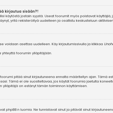
ää kirjautua sisään?!
ilisi käytöstä jostain syystä. Useat foorumit myös poistavat käyttäjiä, 
yt, yritä rekisteröityä uudelleen ja osallistu keskusteluun aktiivis
se voidaan asettaa uudelleen. Käy kirjautumissivulla ja klikkaa
Unohd
yhteyttä foorumin ylläpitäjään.
, foorumi pitää sinut kirjautuneena ennalta määritellyn ajan. Tämä e
ssasi. Tämä ei ole suositeltavaa, jos käytät foorumia jaetulta koneelta
in ylläpitäjä on estänyt tämän toiminnon käyttämisen.
at phpBB:n luomia. Ne tunnistavat sinut ja pitävät sinut kirjautuneen