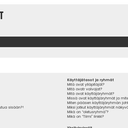
t
Käyttäjätasot ja ryhmät
Mitä ovat ylläpitäjät?
Mitä ovatr valvojat?
Mitä ovat käyttäjäryhmät?
Missä ovat käyttäjäryhmät ja miten
Miten pääsen käyttäjäryhmän joht
autua sisään?!
Miksi jotkut käyttäjäryhmät näkyvät
Mikä on “oletusryhmä”?
Mikä on “Tiimi” linkki?
Yksityisviestit