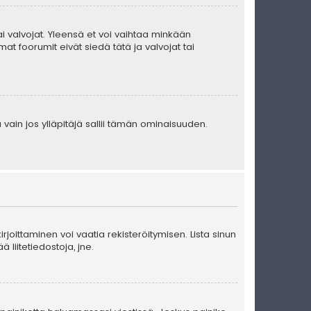
 tai valvojat. Yleensä et voi vaihtaa minkään
at foorumit eivät siedä tätä ja valvojat tai
 vain jos ylläpitäjä sallii tämän ominaisuuden.
kirjoittaminen voi vaatia rekisteröitymisen. Lista sinun
ä liitetiedostoja, jne.