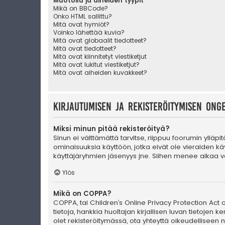
Muotoilu ja aiheiden tyypit
Mikä on BBCode?
Onko HTML sallittu?
Mitä ovat hymiöt?
Voinko lähettää kuvia?
Mitä ovat globaalit tiedotteet?
Mitä ovat tiedotteet?
Mitä ovat kiinnitetyt viestiketjut
Mitä ovat lukitut viestiketjut?
Mitä ovat aiheiden kuvakkeet?
Kirjautumisen ja rekisteröitymisen ong
Miksi minun pitää rekisteröityä?
Sinun ei välttämättä tarvitse, riippuu foorumin ylläpi
ominaisuuksia käyttöön, jotka eivät ole vieraiden käy
käyttäjäryhmien jäsenyys jne. Siihen menee aikaa va
Ylös
Mikä on COPPA?
COPPA, tai Children’s Online Privacy Protection Act of
tietoja, hankkia huoltajan kirjallisen luvan tietoje
olet rekisteröitymässä, ota yhteyttä oikeudellisee