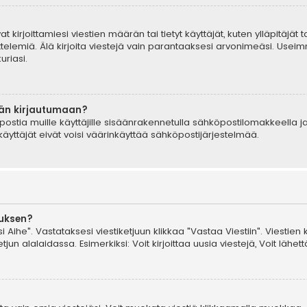
t kirjoittamiesi viestien määrän tai tietyt käyttäjät, kuten ylläpitäjät
telemiä. Älä kirjoita viestejä vain parantaaksesi arvonimeäsi. Useimm
uriasi.
ään kirjautumaan?
postia muille käyttäjille sisäänrakennetulla sähköpostilomakkeella ja
äyttäjät eivät voisi väärinkäyttää sähköpostijärjestelmää.
auksen?
i Aihe". Vastataksesi viestiketjuun klikkaa "Vastaa Viestiin". Viestien 
jun alalaidassa. Esimerkiksi: Voit kirjoittaa uusia viestejä, Voit lähettä