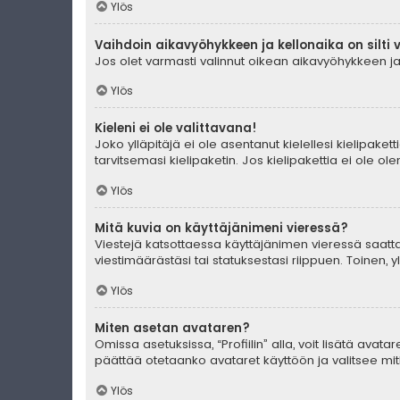
Ylös
Vaihdoin aikavyöhykkeen ja kellonaika on silti 
Jos olet varmasti valinnut oikean aikavyöhykkeen ja 
Ylös
Kieleni ei ole valittavana!
Joko ylläpitäjä ei ole asentanut kielellesi kielipaket
tarvitsemasi kielipaketin. Jos kielipakettia ei ole o
Ylös
Mitä kuvia on käyttäjänimeni vieressä?
Viestejä katsottaessa käyttäjänimen vieressä saattaa
viestimäärästäsi tai statuksestasi riippuen. Toinen, 
Ylös
Miten asetan avataren?
Omissa asetuksissa, “Profiilin” alla, voit lisätä avat
päättää otetaanko avataret käyttöön ja valitsee mitk
Ylös