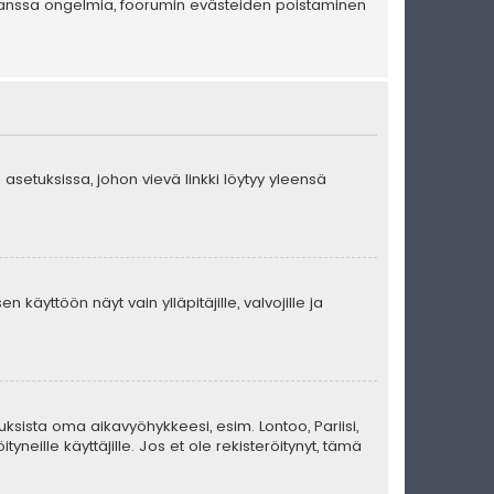
en kanssa ongelmia, foorumin evästeiden poistaminen
 asetuksissa, johon vievä linkki löytyy yleensä
 käyttöön näyt vain ylläpitäjille, valvojille ja
uksista oma aikavyöhykkeesi, esim. Lontoo, Pariisi,
eille käyttäjille. Jos et ole rekisteröitynyt, tämä