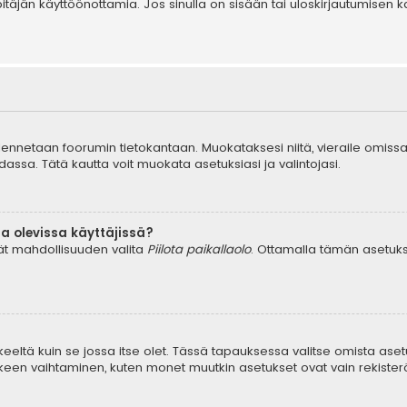
äpitäjän käyttöönottamia. Jos sinulla on sisään tai uloskirjautumis
tallennetaan foorumin tietokantaan. Muokataksesi niitä, vieraile omissa
dassa. Tätä kautta voit muokata asetuksiasi ja valintojasi.
a olevissa käyttäjissä?
dät mahdollisuuden valita
Piilota paikallaolo
. Ottamalla tämän asetuksen
keeltä kuin se jossa itse olet. Tässä tapauksessa valitse omista aset
en vaihtaminen, kuten monet muutkin asetukset ovat vain rekisteröityn