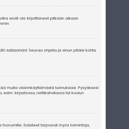
jotka eivät ole kirjoittaneet pitkään aikaan
emmin.
in salasanani
. Seuraa ohjeita ja sinun pitäisi kohta
stää muita väärinkäyttämästä tunnuksiasi. Pysyäksesi
, esim. kirjastossa, nettikahvilassa tai koulun
a foorumille. Evästeet tarjoavat myös toimintoja,