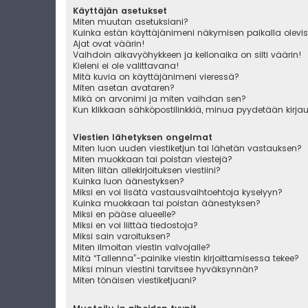
Käyttäjän asetukset
Miten muutan asetuksiani?
Kuinka estän käyttäjänimeni näkymisen paikalla olevis
Ajat ovat väärin!
Vaihdoin aikavyöhykkeen ja kellonaika on silti väärin!
Kieleni ei ole valittavana!
Mitä kuvia on käyttäjänimeni vieressä?
Miten asetan avataren?
Mikä on arvonimi ja miten vaihdan sen?
Kun klikkaan sähköpostilinkkiä, minua pyydetään kirj
Viestien lähetyksen ongelmat
Miten luon uuden viestiketjun tai lähetän vastauksen?
Miten muokkaan tai poistan viestejä?
Miten liitän allekirjoituksen viestiini?
Kuinka luon äänestyksen?
Miksi en voi lisätä vastausvaihtoehtoja kyselyyn?
Kuinka muokkaan tai poistan äänestyksen?
Miksi en pääse alueelle?
Miksi en voi liittää tiedostoja?
Miksi sain varoituksen?
Miten ilmoitan viestin valvojalle?
Mitä “Tallenna”-painike viestin kirjoittamisessa tekee?
Miksi minun viestini tarvitsee hyväksynnän?
Miten tönäisen viestiketjuani?