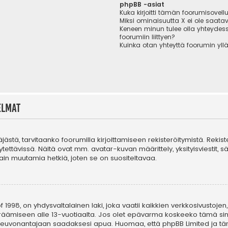
phpBB -asiat
Kuka kirjoitti tämän foorumisovell
Miksi ominaisuutta X ei ole saatav
Keneen minun tulee olla yhteydes
foorumiin liittyen?
Kuinka otan yhteyttä foorumin yll
elmat
täjästä, tarvitaanko foorumilla kirjoittamiseen rekisteröitymistä. Rekis
tettävissä. Näitä ovat mm. avatar-kuvan määrittely, yksityisviestit, s
in muutamia hetkiä, joten se on suositeltavaa.
 1998, on yhdysvaltalainen laki, joka vaatii kaikkien verkkosivustojen,
n keräämiseen alle 13-vuotiaalta. Jos olet epävarma koskeeko tämä sin
n neuvonantajaan saadaksesi apua. Huomaa, että phpBB Limited ja tä