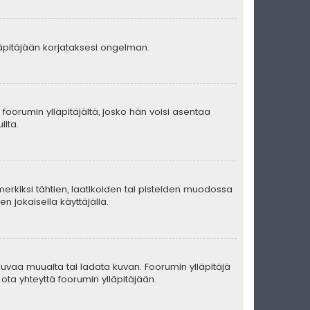
lläpitäjään korjataksesi ongelman.
ä foorumin ylläpitäjältä, josko hän voisi asentaa
ilta.
merkiksi tähtien, laatikoiden tai pisteiden muodossa
n jokaisella käyttäjällä.
ä kuvaa muualta tai ladata kuvan. Foorumin ylläpitäjä
ota yhteyttä foorumin ylläpitäjään.