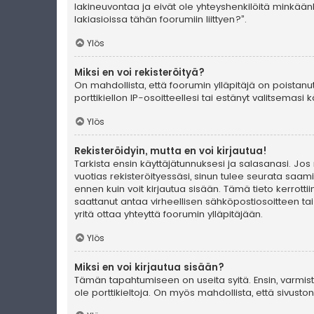
lakineuvontaa ja eivät ole yhteyshenkilöitä minkään
lakiasioissa tähän foorumiin liittyen?”.
Ylös
Miksi en voi rekisteröityä?
On mahdollista, että foorumin ylläpitäjä on poistanu
porttikiellon IP-osoitteellesi tai estänyt valitsemas
Ylös
Rekisteröidyin, mutta en voi kirjautua!
Tarkista ensin käyttäjätunnuksesi ja salasanasi. Jos
vuotias rekisteröityessäsi, sinun tulee seurata saami
ennen kuin voit kirjautua sisään. Tämä tieto kerrotti
saattanut antaa virheellisen sähköpostiosoitteen ta
yritä ottaa yhteyttä foorumin ylläpitäjään.
Ylös
Miksi en voi kirjautua sisään?
Tämän tapahtumiseen on useita syitä. Ensin, varmista 
ole porttikieltoja. On myös mahdollista, että sivust