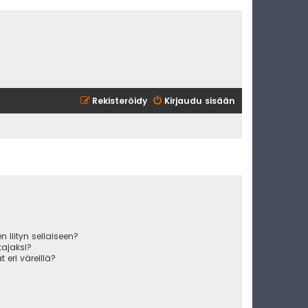
Rekisteröidy
Kirjaudu sisään
 liityn sellaiseen?
ajaksi?
 eri väreillä?