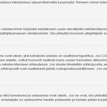
laisissa lakiasioissa, lukuunottamatta kysymystä “Keneen minun tule
t rekisteröinnin käytöstä estääkseen uusia vierailijoita rekisteröitym
i käyttäjätunnuksen rekisteröinnin. Ota yhteyttä foorumin ylläpitäjään
 ne ovat oikein, yksi kahdesta asiasta on saattanut tapahtua. Jos COP
asi ohjeita. Jotkut foorumit vaativat myös uusien tunnusten aktivoinni
in rekisteröitymisen yhteydessä. Jos sinulle lähetettiin sähköpostia, 
i sähköpostit ovat saattaneet jäädä roskapostisuodattimeen. Jos ole
että tunnuksesi ja salasanasi ovat oikein. Jos ne ovat, ota yhteyttä 
on omistajalla on asetusvirhe heidän päässään ja heidän pitäisi korjat