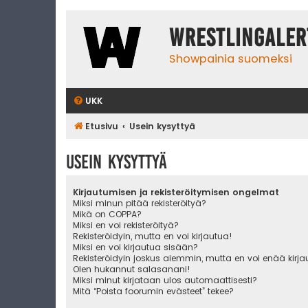
WrestlingAler
Showpainia suomeksi
UKK
Etusivu
Usein kysyttyä
Usein kysyttyä
Kirjautumisen ja rekisteröitymisen ongelmat
Miksi minun pitää rekisteröityä?
Mikä on COPPA?
Miksi en voi rekisteröityä?
Rekisteröidyin, mutta en voi kirjautua!
Miksi en voi kirjautua sisään?
Rekisteröidyin joskus aiemmin, mutta en voi enää kirj
Olen hukannut salasanani!
Miksi minut kirjataan ulos automaattisesti?
Mitä “Poista foorumin evästeet” tekee?