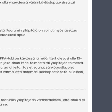
e olla yhteydessä väärinkäytöstapauksissa tai
ästä. Foorumin ylläpitäjä on voinut myös asettaa
 saadaksesi apua.
PA-tuki on käytössä ja määrittelit olevasi alle 13-
n joko sinun itsesi toimesta tai ylläpitäjän toimesta
seuraa ohjeita. Jos et saanut sähköpostia, olet
t varma, että antamasi sähköpostiosoite oli oikein,
foorumin ylläpitäjään varmistaaksesi, että sinulla ei
a se.