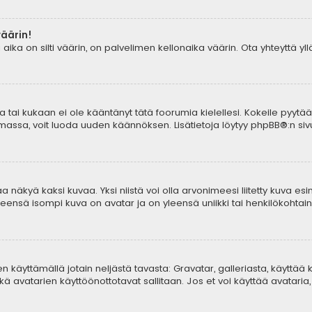
väärin!
aika on silti väärin, on palvelimen kellonaika väärin. Ota yhteyttä y
tia tai kukaan ei ole kääntänyt tätä foorumia kielellesi. Kokeile pyytä
lemassa, voit luoda uuden käännöksen. Lisätietoja löytyy
phpBB
®:n sivu
 näkyä kaksi kuvaa. Yksi niistä voi olla arvonimeesi liitetty kuva esi
yleensä isompi kuva on avatar ja on yleensä uniikki tai henkilökohtaine
aren käyttämällä jotain neljästä tavasta: Gravatar, galleriasta, käyttä
ä avatarien käyttöönottotavat sallitaan. Jos et voi käyttää avataria, 