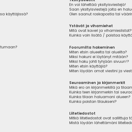
En voi lähettää yksityisviestejä!
Saan yksityisviestejä joita en hal
sa käyttäjissä?
Olen saanut roskapostia tai väärin
Ystävät ja vihamiehet
Mitä ovat kaveri ja vihamieslistat?
Kuinka voin lisätä / poistaa käytt
autumaan?
Foorumilta hakeminen
Miten etsin alueelta tai alueilta?
Miksi hakuni ei löytänyt mitään?
Miksi haku johti tyhjään sivuun!?
Miten etsin käyttäjiä?
Miten löydän omat viestini ja viest
Seuraaminen ja kirjanmerkit
Mikä ero on kirjanmerkillä ja tilaa
Kuinka teen kirjanmerkin tai seu
Kuinka tilaan haluamani alueen?
Kuinka poistan tilaukseni?
Liitetiedostot
Mitkä liitetiedostot ovat sallittuja t
Mistä löydän lähettämäni liitetied