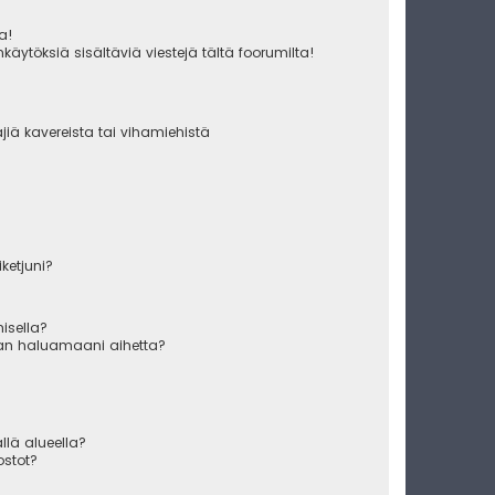
ua!
käytöksiä sisältäviä viestejä tältä foorumilta!
äjiä kavereista tai vihamiehistä
iketjuni?
misella?
raan haluamaani aihetta?
ällä alueella?
ostot?