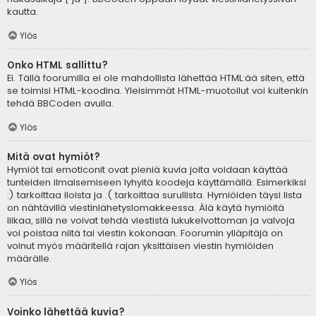
kautta.
Ylös
Onko HTML sallittu?
Ei. Tällä foorumilla ei ole mahdollista lähettää HTML:ää siten, että
se toimisi HTML-koodina. Yleisimmät HTML-muotoilut voi kuitenkin
tehdä BBCoden avulla.
Ylös
Mitä ovat hymiöt?
Hymiöt tai emoticonit ovat pieniä kuvia joita voidaan käyttää
tunteiden ilmaisemiseen lyhyitä koodeja käyttämällä. Esimerkiksi
:) tarkoittaa iloista ja :( tarkoittaa surullista. Hymiöiden täysi lista
on nähtävillä viestinlähetyslomakkeessa. Älä käytä hymiöitä
liikaa, sillä ne voivat tehdä viestistä lukukelvottoman ja valvoja
voi poistaa niitä tai viestin kokonaan. Foorumin ylläpitäjä on
voinut myös määritellä rajan yksittäisen viestin hymiöiden
määrälle.
Ylös
Voinko lähettää kuvia?