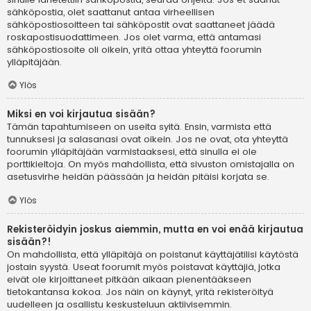
sähköpostia, olet saattanut antaa virheellisen
sähköpostiosoitteen tai sähköpostit ovat saattaneet jäädä
roskapostisuodattimeen. Jos olet varma, että antamasi
sähköpostiosoite oli oikein, yritä ottaa yhteyttä foorumin
ylläpitäjään.
Ylös
Miksi en voi kirjautua sisään?
Tämän tapahtumiseen on useita syitä. Ensin, varmista että
tunnuksesi ja salasanasi ovat oikein. Jos ne ovat, ota yhteyttä
foorumin ylläpitäjään varmistaaksesi, että sinulla ei ole
porttikieltoja. On myös mahdollista, että sivuston omistajalla on
asetusvirhe heidän päässään ja heidän pitäisi korjata se.
Ylös
Rekisteröidyin joskus aiemmin, mutta en voi enää kirjautua
sisään?!
On mahdollista, että ylläpitäjä on poistanut käyttäjätilisi käytöstä
jostain syystä. Useat foorumit myös poistavat käyttäjiä, jotka
eivät ole kirjoittaneet pitkään aikaan pienentääkseen
tietokantansa kokoa. Jos näin on käynyt, yritä rekisteröityä
uudelleen ja osallistu keskusteluun aktiivisemmin.