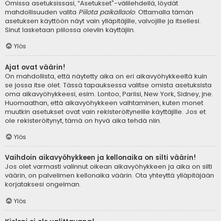
Omissa asetuksissasi, “Asetukset”-välilehdellä, löydät
mahdollisuuden valita
Piilota paikallaolo
. Ottamalla tämän
asetuksen käyttöön näyt vain ylläpitäjille, valvojille ja itsellesi.
Sinut lasketaan piilossa oleviin käyttäjiin.
Ylös
Ajat ovat väärin!
On mahdollista, että näytetty aika on eri aikavyöhykkeeltä kuin
se jossa itse olet. Tässä tapauksessa valitse omista asetuksista
oma aikavyöhykkeesi, esim. Lontoo, Pariisi, New York, Sidney, jne.
Huomaathan, että aikavyöhykkeen vaihtaminen, kuten monet
muutkin asetukset ovat vain rekisteröityneille käyttäjille. Jos et
ole rekisteröitynyt, tämä on hyvä aika tehdä niin.
Ylös
Vaihdoin aikavyöhykkeen ja kellonaika on silti väärin!
Jos olet varmasti valinnut oikean aikavyöhykkeen ja aika on silti
väärin, on palvelimen kellonaika väärin. Ota yhteyttä ylläpitäjään
korjataksesi ongelman.
Ylös