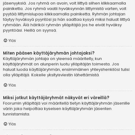
jäsenyyksiä. Jos ryhmä on avoin, voit liittyä siihen klikkaamalla
painiketta. Jos ryhmä vaatii hyväksynnän liittymistä varten, voit
pyytää liittymislupaa klikkaamalla painiketta. Ryhmän johtajan
täytyy hyväksyä pyyntösi ja hän saattaa kysyä miksi haluat liittyä
ryhmään. Älä häiriköi ryhmän ylläpitäjiä jos he eivät hyväksy
pyyntöäsi. Heillä on syynsä.
Ylös
Miten pääsen käyttäjäryhmän johtajaksi?
Käyttäjäryhmän johtaja on yleensä määritelty, kun
käyttäjäryhmät on alunperin luotu ylläpitäjän toimesta. Jos
haluat luoda käyttäjäryhmän, ensimmäinen yhteyshenkilösi tulisi
olla ylläpitäjä. Kokeile yksityisviestin lähettämistä.
Ylös
Miksi jotkut käyttäjäryhmät näkyvät eri väreillä?
Foorumin ylläpitäjä voi määritellä tietyn käyttäjäryhmän jäsenille
värin joka helpottaa kyseisen käyttäjäryhmän jäsenten
tunnistamista.
Ylös