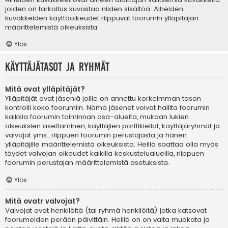
joiden on tarkoitus kuvastaa niiden sisältöä. Aiheiden
kuvakkeiden käyttöoikeudet riippuvat foorumin ylläpitäjän
määrittelemistä oikeuksista.
Ylös
Käyttäjätasot ja ryhmät
Mitä ovat ylläpitäjät?
Ylläpitäjät ovat jäseniä joille on annettu korkeimman tason
kontrolli koko foorumiin. Nämä jäsenet voivat hallita foorumin
kaikkia foorumin toiminnan osa-alueita, mukaan lukien
oikeuksien asettaminen, käyttäjien porttikiellot, käyttäjäryhmät ja
valvojat yms., riippuen foorumin perustajasta ja hänen
ylläpitäjille määrittelemistä oikeuksista. Heillä saattaa olla myös
täydet valvojan oikeudet kaikilla keskustelualueilla, riippuen
foorumin perustajan määrittelemistä asetuksista.
Ylös
Mitä ovatr valvojat?
Valvojat ovat henkilöitä (tai ryhmä henkilöitä) jotka katsovat
foorumeiden perään päivittäin. Heillä on on valta muokata ja