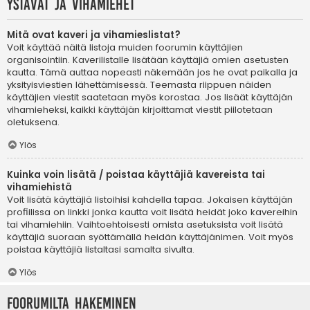
Ystävät ja vihamiehet
Mitä ovat kaveri ja vihamieslistat?
Voit käyttää näitä listoja muiden foorumin käyttäjien
organisointiin. Kaverilistalle lisätään käyttäjiä omien asetusten
kautta. Tämä auttaa nopeasti näkemään jos he ovat paikalla ja
yksityisviestien lähettämisessä. Teemasta riippuen näiden
käyttäjien viestit saatetaan myös korostaa. Jos lisäät käyttäjän
vihamieheksi, kaikki käyttäjän kirjoittamat viestit piilotetaan
oletuksena.
Ylös
Kuinka voin lisätä / poistaa käyttäjiä kavereista tai
vihamiehistä
Voit lisätä käyttäjiä listoihisi kahdella tapaa. Jokaisen käyttäjän
profiilissa on linkki jonka kautta voit lisätä heidät joko kavereihin
tai vihamiehiin. Vaihtoehtoisesti omista asetuksista voit lisätä
käyttäjiä suoraan syöttämällä heidän käyttäjänimen. Voit myös
poistaa käyttäjiä listaltasi samalta sivulta.
Ylös
Foorumilta hakeminen