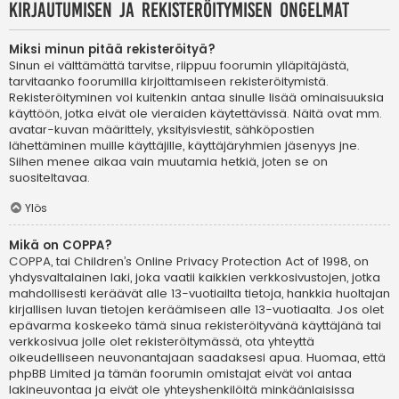
Kirjautumisen ja rekisteröitymisen ongelmat
Miksi minun pitää rekisteröityä?
Sinun ei välttämättä tarvitse, riippuu foorumin ylläpitäjästä,
tarvitaanko foorumilla kirjoittamiseen rekisteröitymistä.
Rekisteröityminen voi kuitenkin antaa sinulle lisää ominaisuuksia
käyttöön, jotka eivät ole vieraiden käytettävissä. Näitä ovat mm.
avatar-kuvan määrittely, yksityisviestit, sähköpostien
lähettäminen muille käyttäjille, käyttäjäryhmien jäsenyys jne.
Siihen menee aikaa vain muutamia hetkiä, joten se on
suositeltavaa.
Ylös
Mikä on COPPA?
COPPA, tai Children’s Online Privacy Protection Act of 1998, on
yhdysvaltalainen laki, joka vaatii kaikkien verkkosivustojen, jotka
mahdollisesti keräävät alle 13-vuotiailta tietoja, hankkia huoltajan
kirjallisen luvan tietojen keräämiseen alle 13-vuotiaalta. Jos olet
epävarma koskeeko tämä sinua rekisteröityvänä käyttäjänä tai
verkkosivua jolle olet rekisteröitymässä, ota yhteyttä
oikeudelliseen neuvonantajaan saadaksesi apua. Huomaa, että
phpBB Limited ja tämän foorumin omistajat eivät voi antaa
lakineuvontaa ja eivät ole yhteyshenkilöitä minkäänlaisissa