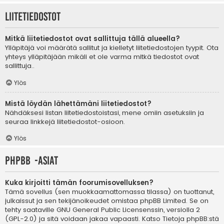
Liitetiedostot
Mitkä liitetiedostot ovat sallittuja tällä alueella?
Ylläpitäjä voi määrätä sallitut ja kielletyt liitetiedostojen tyypit. Ota
yhteys ylläpitäjään mikäli et ole varma mitkä tiedostot ovat
sallittuja..
Ylös
Mistä löydän lähettämäni liitetiedostot?
Nähdäksesi listan liitetiedostoistasi, mene omiin asetuksiin ja
seuraa linkkejä liitetiedostot-osioon.
Ylös
phpBB -asiat
Kuka kirjoitti tämän foorumisovelluksen?
Tämä sovellus (sen muokkaamattomassa tilassa) on tuottanut,
julkaissut ja sen tekijänoikeudet omistaa
phpBB Limited
. Se on
tehty saataville GNU General Public Licensenssin, versiolla 2
(GPL-2.0) ja sitä voidaan jakaa vapaasti. Katso
Tietoja phpBB:stä