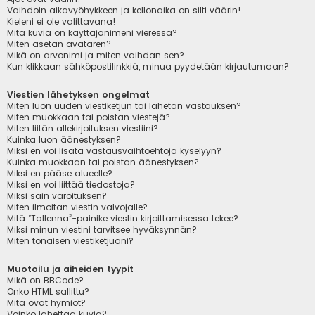
Vaihdoin aikavyöhykkeen ja kellonaika on silti väärin!
Kieleni ei ole valittavana!
Mitä kuvia on käyttäjänimeni vieressä?
Miten asetan avataren?
Mikä on arvonimi ja miten vaihdan sen?
Kun klikkaan sähköpostilinkkiä, minua pyydetään kirjautumaan?
Viestien lähetyksen ongelmat
Miten luon uuden viestiketjun tai lähetän vastauksen?
Miten muokkaan tai poistan viestejä?
Miten liitän allekirjoituksen viestiini?
Kuinka luon äänestyksen?
Miksi en voi lisätä vastausvaihtoehtoja kyselyyn?
Kuinka muokkaan tai poistan äänestyksen?
Miksi en pääse alueelle?
Miksi en voi liittää tiedostoja?
Miksi sain varoituksen?
Miten ilmoitan viestin valvojalle?
Mitä “Tallenna”-painike viestin kirjoittamisessa tekee?
Miksi minun viestini tarvitsee hyväksynnän?
Miten tönäisen viestiketjuani?
Muotoilu ja aiheiden tyypit
Mikä on BBCode?
Onko HTML sallittu?
Mitä ovat hymiöt?
Voinko lähettää kuvia?