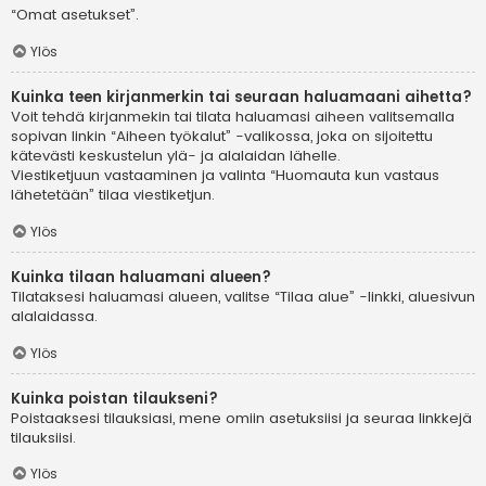
“Omat asetukset”.
Ylös
Kuinka teen kirjanmerkin tai seuraan haluamaani aihetta?
Voit tehdä kirjanmekin tai tilata haluamasi aiheen valitsemalla
sopivan linkin “Aiheen työkalut” -valikossa, joka on sijoitettu
kätevästi keskustelun ylä- ja alalaidan lähelle.
Viestiketjuun vastaaminen ja valinta “Huomauta kun vastaus
lähetetään” tilaa viestiketjun.
Ylös
Kuinka tilaan haluamani alueen?
Tilataksesi haluamasi alueen, valitse “Tilaa alue” -linkki, aluesivun
alalaidassa.
Ylös
Kuinka poistan tilaukseni?
Poistaaksesi tilauksiasi, mene omiin asetuksiisi ja seuraa linkkejä
tilauksiisi.
Ylös