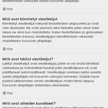
lähettämisen oikeudet antaa foorumin ylläpitäjä.
Ylös
Mitä ovat kiinnitetyt viestiketjut
Kiinnitetyt viestiketjut näkyvät tiedotteiden alapuolella ja ovat
vain etusivulla. Ne ovat yleensä aika tärkeitä, joten sinun tulisi
lukea ne aina kun mahdollista. Kuten tiedotteiden ja globaalien
tiedotteiden kanssa, viestiketjujen kiinnittämisen oikeudet
määrittelee foorumin ylläpitäjä.
Ylös
Mitä ovat lukitut viestiketjut?
Lukitut viestiketjut ovat viestiketjuja, joihin ei voi enää lähettää
vastauksia ja mahdolliset kyselyt joita viestiketjussa oli, ovat
päättyneet automaattisesti. Viestiketjuja voidaan lukita useista
syistä ylläpitäjän tai foorumin valvojan toimesta. Saatat myös
pystyä lukitsemaan oman viestiketjusi, mutta tämä riippuu
foorumin ylläpitäjän antamista oikeuksista.
Ylös
Mitä ovat aiheiden kuvakkeet?
Aiheiden kuvakkeet ovat aiheen aloittajan valitsemia kuvakkeita