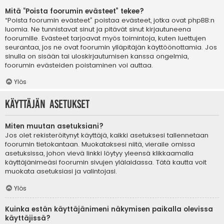
Mitä “Poista foorumin evästeet” tekee?
“Poista foorumin evästeet” poistaa evästeet, jotka ovat phpBB:n
luomia. Ne tunnistavat sinut ja pitävät sinut kirjautuneena
foorumille. Evästeet tarjoavat myös toimintoja, kuten luettujen
seurantaa, jos ne ovat foorumin ylläpitäjän käyttöönottamia. Jos
sinulla on sisään tai uloskirjautumisen kanssa ongelmia,
foorumin evästeiden poistaminen voi auttaa.
Ylös
Käyttäjän asetukset
Miten muutan asetuksiani?
Jos olet rekisteröitynyt käyttäjä, kaikki asetuksesi tallennetaan
foorumin tietokantaan. Muokataksesi niitä, vieraile omissa
asetuksissa, johon vievä linkki löytyy yleensä klikkaamalla
käyttäjänimeäsi foorumin sivujen ylälaidassa. Tätä kautta voit
muokata asetuksiasi ja valintojasi.
Ylös
Kuinka estän käyttäjänimeni näkymisen paikalla olevissa
käyttäjissä?