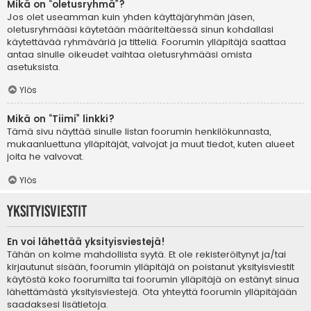
Mikä on “oletusryhmä”?
Jos olet useamman kuin yhden käyttäjäryhmän jäsen,
oletusryhmääsi käytetään määriteltäessä sinun kohdallasi
käytettävää ryhmäväriä ja titteliä. Foorumin ylläpitäjä saattaa
antaa sinulle oikeudet vaihtaa oletusryhmääsi omista
asetuksista.
Ylös
Mikä on “Tiimi” linkki?
Tämä sivu näyttää sinulle listan foorumin henkilökunnasta,
mukaanluettuna ylläpitäjät, valvojat ja muut tiedot, kuten alueet
joita he valvovat.
Ylös
Yksityisviestit
En voi lähettää yksityisviestejä!
Tähän on kolme mahdollista syytä. Et ole rekisteröitynyt ja/tai
kirjautunut sisään, foorumin ylläpitäjä on poistanut yksityisviestit
käytöstä koko foorumilta tai foorumin ylläpitäjä on estänyt sinua
lähettämästä yksityisviestejä. Ota yhteyttä foorumin ylläpitäjään
saadaksesi lisätietoja.