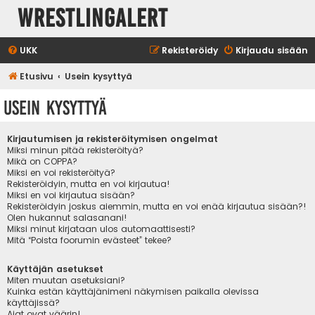
WrestlingAlert
UKK
Rekisteröidy
Kirjaudu sisään
Etusivu
Usein kysyttyä
Usein kysyttyä
Kirjautumisen ja rekisteröitymisen ongelmat
Miksi minun pitää rekisteröityä?
Mikä on COPPA?
Miksi en voi rekisteröityä?
Rekisteröidyin, mutta en voi kirjautua!
Miksi en voi kirjautua sisään?
Rekisteröidyin joskus aiemmin, mutta en voi enää kirjautua sisään?!
Olen hukannut salasanani!
Miksi minut kirjataan ulos automaattisesti?
Mitä “Poista foorumin evästeet” tekee?
Käyttäjän asetukset
Miten muutan asetuksiani?
Kuinka estän käyttäjänimeni näkymisen paikalla olevissa
käyttäjissä?
Ajat ovat väärin!