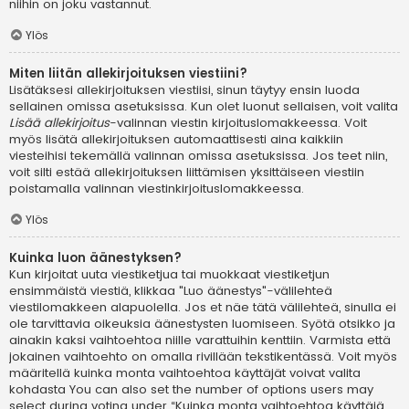
niihin on joku vastannut.
Ylös
Miten liitän allekirjoituksen viestiini?
Lisätäksesi allekirjoituksen viestiisi, sinun täytyy ensin luoda
sellainen omissa asetuksissa. Kun olet luonut sellaisen, voit valita
Lisää allekirjoitus
-valinnan viestin kirjoituslomakkeessa. Voit
myös lisätä allekirjoituksen automaattisesti aina kaikkiin
viesteihisi tekemällä valinnan omissa asetuksissa. Jos teet niin,
voit silti estää allekirjoituksen liittämisen yksittäiseen viestiin
poistamalla valinnan viestinkirjoituslomakkeessa.
Ylös
Kuinka luon äänestyksen?
Kun kirjoitat uuta viestiketjua tai muokkaat viestiketjun
ensimmäistä viestiä, klikkaa "Luo äänestys"-välilehteä
viestilomakkeen alapuolella. Jos et näe tätä välilehteä, sinulla ei
ole tarvittavia oikeuksia äänestysten luomiseen. Syötä otsikko ja
ainakin kaksi vaihtoehtoa niille varattuihin kenttiin. Varmista että
jokainen vaihtoehto on omalla rivillään tekstikentässä. Voit myös
määritellä kuinka monta vaihtoehtoa käyttäjät voivat valita
kohdasta You can also set the number of options users may
select during voting under “Kuinka monta vaihtoehtoa käyttäjä