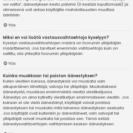
voi valita”, äänestyksen kesto päivinä (0 kestää loputtomasti) ja
viimeisenä voit antaa käyttäjille mahdollisuuden muuttaa
ääntään.
Ylös
Miksi en voi lisätä vastausvaihtoehtoja kyselyyn?
Kyselyn vastausvaihtoehtojen määrä on foorumin ylläpitäjän
määrittelemä. Jos tarvitset enemmän vaihtoehtoja kuin on
sallittu, ota yhteyttä foorumin ylläpitäjään.
Ylös
Kuinka muokkaan tai poistan äänestyksen?
Kuten viestien kanssa, äänestyksiä voi muokata vain
alkuperäinen lähettäjä, valvoja tai ylläpitäjä. Muokataksesi
äänestystä, muokkaa ensimmäistä viestiä viestiketjussa.
Äänestys on aina kytketty viestiketjun ensimmäiseen viestiin. Jos
kukaan ei ole vielä äänestänyt, käyttäjät voivat poistaa
äänestyksen tai muokata mitä tahansa äänestyksen asetusta.
Jos käyttäjät ovat kuitenkin jo äänestäneet, vain valvojat tai
ylläpitäjät voivat muokata tai poistaa sen. Tämä estää
äänestysvaihtoehtojen vaihtamisen kesken äänestyksen.