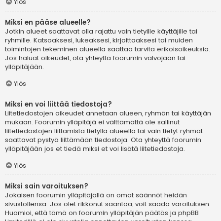
Ylös
Miksi en pääse alueelle?
Jotkin alueet saattavat olla rajattu vain tietyille käyttäjille tai
ryhmille. Katsoaksesi, lukeaksesi, kirjoittaaksesi tai muiden
toimintojen tekeminen alueella saattaa tarvita erikoisoikeuksia.
Jos haluat oikeudet, ota yhteyttä foorumin valvojaan tai
ylläpitäjään.
Ylös
Miksi en voi liittää tiedostoja?
Liitetiedostojen oikeudet annetaan alueen, ryhmän tai käyttäjän
mukaan. Foorumin ylläpitäjä ei välttämättä ole sallinut
liitetiedostojen liittämistä tietyllä alueella tai vain tietyt ryhmät
saattavat pystyä liittämään tiedostoja. Ota yhteyttä foorumin
ylläpitäjään jos et tiedä miksi et voi lisätä liitetiedostoja.
Ylös
Miksi sain varoituksen?
Jokaisen foorumin ylläpitäjällä on omat säännöt heidän
sivustollensa. Jos olet rikkonut sääntöä, voit saada varoituksen.
Huomioi, että tämä on foorumin ylläpitäjän päätös ja phpBB