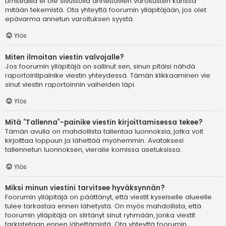
Limitedillä ei ole sivustolla annettavien varoitusten kanssa
mitään tekemistä. Ota yhteyttä foorumin ylläpitäjään, jos olet
epävarma annetun varoituksen syystä.
Ylös
Miten ilmoitan viestin valvojalle?
Jos foorumin ylläpitäjä on sallinut sen, sinun pitäisi nähdä
raportointipainike viestin yhteydessä. Tämän klikkaaminen vie
sinut viestin raportoinnin vaiheiden läpi.
Ylös
Mitä “Tallenna”-painike viestin kirjoittamisessa tekee?
Tämän avulla on mahdollista tallentaa luonnoksia, jotka voit
kirjoittaa loppuun ja lähettää myöhemmin. Avataksesi
tallennetun luonnoksen, vieraile komissa asetuksissa.
Ylös
Miksi minun viestini tarvitsee hyväksynnän?
Foorumin ylläpitäjä on päättänyt, että viestit kyseiselle alueelle
tulee tarkastaa ennen lähetystä. On myös mahdollista, että
foorumin ylläpitäjä on siirtänyt sinut ryhmään, jonka viestit
tarkistetaan ennen lähettämistä. Ota yhteyttä foorumin