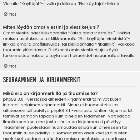
Vieraile “Käyttäjät”-sivulla ja klikkaa “Etsi käyttäjä”-linkkiä.
Ylös
Miten löydän omat viestini ja viestiketjuni?
Omat viestisi näet klikkaamalla “Katso omia viestejäsi”-linkkiä
omissa asetuksissa tai klikkaamalla “Etsi käyttäjän viesteistä”-
linkkiä omalla profiilisivullasi tai klikkaamalla “Pikalinkit”-valikkoa
foorumin ylälaidassa. Etsiäksesi omia viestiketjuja, käytä
tarkennettua hakua ja täytä sen hakuehdot haluamallasi tavalla.
Ylös
Seuraaminen ja kirjanmerkit
Mikä ero on kirjanmerkillä ja tilaamisella?
phpBB 3.0 -versiossa aiheiden kirjanmerkit toimivat kuten
internet-selaimen kirjanmerkit. Sinua ei huomautettu jos
aiheeseen tuli päivitys. phpBB 3.1 -versiosta lähtien kirjanmerkit
toimivat samaan tapaan kuin aiheiden tilaaminen. Voit saada
ilmoituksen kun aihe josta sinulla on kirjanmerkki päivittyy.
Tilaaminen puolestaan huomauttaa sinua kun aiheeseen tai
foorumiin tulee päivitys. Huomautusten asetukset ja tilausten
asetukset voidaan määrittää omissa asetuksissa kohdassa