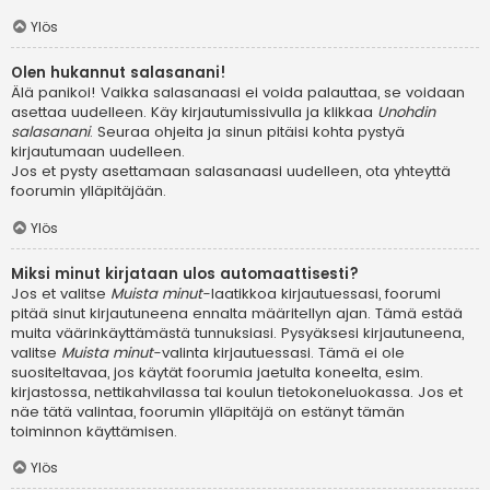
Ylös
Olen hukannut salasanani!
Älä panikoi! Vaikka salasanaasi ei voida palauttaa, se voidaan
asettaa uudelleen. Käy kirjautumissivulla ja klikkaa
Unohdin
salasanani
. Seuraa ohjeita ja sinun pitäisi kohta pystyä
kirjautumaan uudelleen.
Jos et pysty asettamaan salasanaasi uudelleen, ota yhteyttä
foorumin ylläpitäjään.
Ylös
Miksi minut kirjataan ulos automaattisesti?
Jos et valitse
Muista minut
-laatikkoa kirjautuessasi, foorumi
pitää sinut kirjautuneena ennalta määritellyn ajan. Tämä estää
muita väärinkäyttämästä tunnuksiasi. Pysyäksesi kirjautuneena,
valitse
Muista minut
-valinta kirjautuessasi. Tämä ei ole
suositeltavaa, jos käytät foorumia jaetulta koneelta, esim.
kirjastossa, nettikahvilassa tai koulun tietokoneluokassa. Jos et
näe tätä valintaa, foorumin ylläpitäjä on estänyt tämän
toiminnon käyttämisen.
Ylös