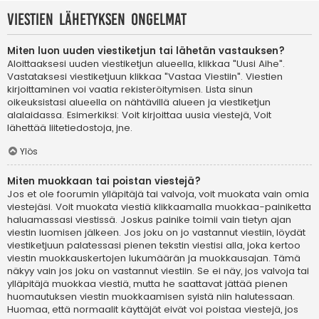
Viestien lähetyksen ongelmat
Miten luon uuden viestiketjun tai lähetän vastauksen?
Aloittaaksesi uuden viestiketjun alueella, klikkaa "Uusi Aihe".
Vastataksesi viestiketjuun klikkaa "Vastaa Viestiin". Viestien
kirjoittaminen voi vaatia rekisteröitymisen. Lista sinun
oikeuksistasi alueella on nähtävillä alueen ja viestiketjun
alalaidassa. Esimerkiksi: Voit kirjoittaa uusia viestejä, Voit
lähettää liitetiedostoja, jne.
Ylös
Miten muokkaan tai poistan viestejä?
Jos et ole foorumin ylläpitäjä tai valvoja, voit muokata vain omia
viestejäsi. Voit muokata viestiä klikkaamalla muokkaa-painiketta
haluamassasi viestissä. Joskus painike toimii vain tietyn ajan
viestin luomisen jälkeen. Jos joku on jo vastannut viestiin, löydät
viestiketjuun palatessasi pienen tekstin viestisi alla, joka kertoo
viestin muokkauskertojen lukumäärän ja muokkausajan. Tämä
näkyy vain jos joku on vastannut viestiin. Se ei näy, jos valvoja tai
ylläpitäjä muokkaa viestiä, mutta he saattavat jättää pienen
huomautuksen viestin muokkaamisen syistä niin halutessaan.
Huomaa, että normaalit käyttäjät eivät voi poistaa viestejä, jos