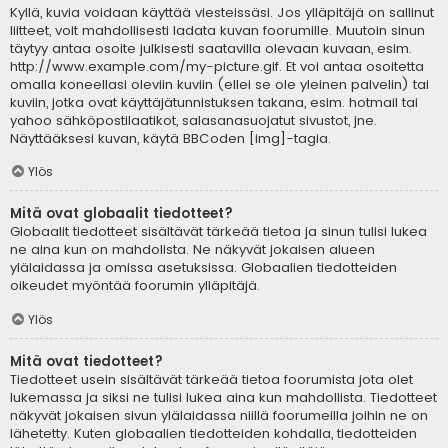
Kyllä, kuvia voidaan käyttää viesteissäsi. Jos ylläpitäjä on sallinut
liitteet, voit mahdollisesti ladata kuvan foorumille. Muutoin sinun
täytyy antaa osoite julkisesti saatavilla olevaan kuvaan, esim.
http://www.example.com/my-picture.gif. Et voi antaa osoitetta
omalla koneellasi oleviin kuviin (ellei se ole yleinen palvelin) tai
kuviin, jotka ovat käyttäjätunnistuksen takana, esim. hotmail tai
yahoo sähköpostilaatikot, salasanasuojatut sivustot, jne.
Näyttääksesi kuvan, käytä BBCoden [img]-tagia.
Ylös
Mitä ovat globaalit tiedotteet?
Globaalit tiedotteet sisältävät tärkeää tietoa ja sinun tulisi lukea
ne aina kun on mahdolista. Ne näkyvät jokaisen alueen
ylälaidassa ja omissa asetuksissa. Globaalien tiedotteiden
oikeudet myöntää foorumin ylläpitäjä.
Ylös
Mitä ovat tiedotteet?
Tiedotteet usein sisältävät tärkeää tietoa foorumista jota olet
lukemassa ja siksi ne tulisi lukea aina kun mahdollista. Tiedotteet
näkyvät jokaisen sivun ylälaidassa niillä foorumeilla joihin ne on
lähetetty. Kuten globaalien tiedotteiden kohdalla, tiedotteiden