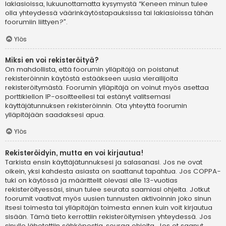
lakiasioissa, lukuunottamatta kysymystä “Keneen minun tulee
olla yhteydessä väärinkäytöstapauksissa tai lakiasioissa tähän
foorumiin liittyen?”.
Ylös
Miksi en voi rekisteröityä?
On mahdollista, että foorumin ylläpitäjä on poistanut
rekisteröinnin käytöstä estääkseen uusia vierailijoita
rekisteröitymästä. Foorumin ylläpitäjä on voinut myös asettaa
porttikiellon IP-osoitteellesi tai estänyt valitsemasi
käyttäjätunnuksen rekisteröinnin. Ota yhteyttä foorumin
ylläpitäjään saadaksesi apua.
Ylös
Rekisteröidyin, mutta en voi kirjautua!
Tarkista ensin käyttäjätunnuksesi ja salasanasi. Jos ne ovat
oikein, yksi kahdesta asiasta on saattanut tapahtua. Jos COPPA-
tuki on käytössä ja määrittelit olevasi alle 13-vuotias
rekisteröityessäsi, sinun tulee seurata saamiasi ohjeita. Jotkut
foorumit vaativat myös uusien tunnusten aktivoinnin joko sinun
itsesi toimesta tai ylläpitäjän toimesta ennen kuin voit kirjautua
sisään. Tämä tieto kerrottiin rekisteröitymisen yhteydessä. Jos
sinulle lähetettiin sähköpostia, seuraa ohjeita. Jos et saanut