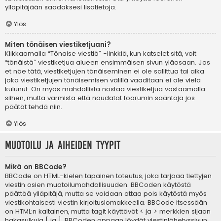
ylläpitäjään saadaksesi lisätietoja.
Ylös
Miten tönäisen viestiketjuani?
Klikkaamalla “Tönaise viestiä” -linkkiä, kun katselet sitä, voit
“tönäistä” viestiketjua alueen ensimmäisen sivun yläosaan. Jos
et näe tätä, viestiketjujen tönäiseminen ei ole sallittua tai aika
joka viestiketjujen tönäisemisen välillä vaaditaan ei ole vielä
kulunut. On myös mahdollista nostaa viestiketjua vastaamalla
siihen, mutta varmista että noudatat foorumin sääntöjä jos
päätät tehdä niin.
Ylös
Muotoilu ja aiheiden tyypit
Mikä on BBCode?
BBCode on HTML-kielen tapainen toteutus, joka tarjoaa tiettyjen
viestin osien muotoilumahdollisuuden. BBCoden käytöstä
päättää ylläpitäjä, mutta se voidaan ottaa pois käytöstä myös
viestikohtaisesti viestin kirjoituslomakkeella. BBCode itsessään
on HTML:n kaltainen, mutta tagit käyttävät < ja > merkkien sijaan
hakasulkuja [ ja ]. BBCoden oppaan löydät viestinlähetyssivun