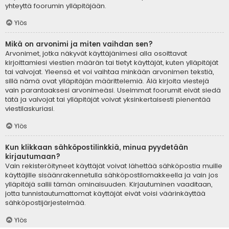
yhteyttä foorumin ylläpitäjään.
Ylös
Mikä on arvonimi ja miten vaihdan sen?
Arvonimet, jotka näkyvät käyttäjänimesi alla osoittavat
kirjoittamiesi viestien määrän tai tietyt käyttäjät, kuten ylläpitäjät
tai valvojat. Yleensä et voi vaihtaa minkään arvonimen tekstiä,
sillä nämä ovat ylläpitäjän määrittelemiä. Älä kirjoita viestejä
vain parantaaksesi arvonimeäsi. Useimmat foorumit eivät siedä
tätä ja valvojat tai ylläpitäjät voivat yksinkertaisesti pienentää
viestilaskuriasi.
Ylös
Kun klikkaan sähköpostilinkkiä, minua pyydetään
kirjautumaan?
Vain rekisteröityneet käyttäjät voivat lähettää sähköpostia muille
käyttäjille sisäänrakennetulla sähköpostilomakkeella ja vain jos
ylläpitäjä sallii tämän ominaisuuden. Kirjautuminen vaaditaan,
jotta tunnistautumattomat käyttäjät eivät voisi väärinkäyttää
sähköpostijärjestelmää.
Ylös