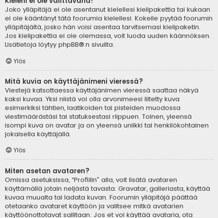
Kieleni ei ole valittavana!
Joko ylläpitäjä ei ole asentanut kielellesi kielipakettia tai kukaan
ei ole kääntänyt tätä foorumia kielellesi. Kokeile pyytää foorumin
ylläpitäjältä, josko hän voisi asentaa tarvitsemasi kielipaketin.
Jos kielipakettia ei ole olemassa, voit luoda uuden käännöksen.
Lisätietoja löytyy
phpBB
®:n sivuilta.
Ylös
Mitä kuvia on käyttäjänimeni vieressä?
Viestejä katsottaessa käyttäjänimen vieressä saattaa näkyä
kaksi kuvaa. Yksi niistä voi olla arvonimeesi liitetty kuva
esimerkiksi tähtien, laatikoiden tai pisteiden muodossa
viestimäärästäsi tai statuksestasi riippuen. Toinen, yleensä
isompi kuva on avatar ja on yleensä uniikki tai henkilökohtainen
jokaisella käyttäjällä.
Ylös
Miten asetan avataren?
Omissa asetuksissa, “Profiilin” alla, voit lisätä avataren
käyttämällä jotain neljästä tavasta: Gravatar, galleriasta, käyttää
kuvaa muualta tai ladata kuvan. Foorumin ylläpitäjä päättää
otetaanko avataret käyttöön ja valitsee mitkä avatarien
käyttöönottotavat sallitaan. Jos et voi käyttää avataria, ota