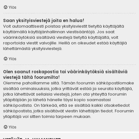
Ylös
Saan yksityisviestejä joita en halua!
Voit automaattisesti poistaa yksityisviestit tietyltä käyttäjältä
käyttämällä käyttäjänhallinnan viestisääntöjä. Jos saat
väärinkäytöksiä sisältäviä viestejä tietyltä käyttäjältä, voit
raportoida viestit valvojille. Heillä on oikeudet estää käyttäjiä
lähettämästä yksityisviestejä.
Ylös
Olen saanut roskapostia tai väärinkäytöksiä sisältäviä
viestejä tältä foorumilta!
Olemme pahoillamme siitä. Tämän foorumin sähköpostilomake
sisältää ominaisuuksia, jotka yrittävät estää ja seurata käyttäjiä,
jotka lähettävät sellaisia viestejä, joten ota yhteyttä foorumin
ylläpitäjään ja lähetä hänelle täysi kopio saamastasi
sähköpostista. On tärkeää, että se sisältää kaikki otsaketiedot
sähköpostista, jotka sisältävät viestin lähettäjän tiedot. Foorumin
ylläpitäjä voi sitten toimia tarpeen mukaan.
Ylös