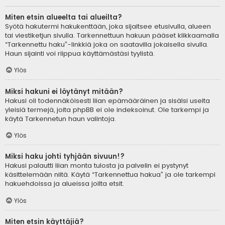
Miten etsin alueelta tai alueilta?
Syötä hakutermi hakukenttään, joka sijaitsee etusivulla, alueen
tai viestiketjun sivulla. Tarkennettuun hakuun pääset klikkaamalla
“Tarkennettu haku”-linkkiä joka on saatavilla jokaisella sivulla.
Haun sijainti voi riippua käyttämästäsi tyylistä.
Ylös
Miksi hakuni ei löytänyt mitään?
Hakusi oli todennäköisesti liian epämääräinen ja sisälsi useita
yleisiä termejä, joita phpBB ei ole indeksoinut. Ole tarkempi ja
käytä Tarkennetun haun valintoja.
Ylös
Miksi haku johti tyhjään sivuun!?
Hakusi palautti liian monta tulosta ja palvelin ei pystynyt
käsittelemään niitä. Käytä “Tarkennettua hakua” ja ole tarkempi
hakuehdoissa ja alueissa joilta etsit.
Ylös
Miten etsin käyttäjiä?