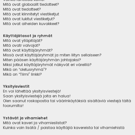
Mitä ovat globaalit tiedotteet?
Mitä ovat tiedotteet?
Mitä ovat kiinnitetyt viestiketjut
Mitä ovat lukitut viestiketjut?
Mitä ovat aiheiden kuvakkeet?
Käyttäjätasot ja ryhmät
Mitä ovat ylläpitäjät?
Mitä ovatr valvojat?
Mitä ovat käyttäjäryhmät?
Missä ovat käyttäjäryhmät ja miten liityn sellaiseen?
Miten pääsen käyttäjäryhmän johtajaksi?
Miksi jotkut käyttäjäryhmät näkyvät eri väreillä?
Mikä on “oletusryhmä”?
Mikä on “Tiimi” linkki?
Yksityisviestit
En voi lähettää yksityisviestejä!
Saan yksityisviestejä joita en halua!
Olen saanut roskapostia tai väärinkäytöksiä sisältäviä viestejä tältä
foorumilta!
Ystävät ja vihamiehet
Mitä ovat kaveri ja vihamieslistat?
Kuinka voin lisätä / poistaa käyttäjiä kavereista tai vihamiehistä