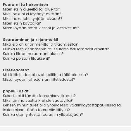
Foorumilta hakeminen
Miten etsin alueelta tai alueilta?
Miksi hakuni ei löytänyt mitään?
Miksi haku johti tyhjään sivuun!?
Miten etsin käyttäjiä?
Miten löydän omat viestini ja viestiketjuni?
Seuraaminen ja kirjanmerkit
Mikä ero on kirjanmerkillä ja tilaamisella?
Kuinka teen kirjanmerkin tai seuraan haluamaani aihetta?
Kuinka tilaan haluamani alueen?
Kuinka poistan tilaukseni?
Liitetiedostot
Mitkä liitetiedostot ovat sallittuja tällä alueella?
Mistä löydän lähettämäni liitetiedostot?
phpBB -asiat
Kuka kirjoitti tämän foorumisovelluksen?
Miksi ominaisuutta X ei ole saatavilla?
Keneen minun tulee olla yhteydessä väärinkäytöstapauksissa tai
lakiasioissa tähän foorumiin liittyen?
Kuinka otan yhteyttä foorumin ylläpitäjään?