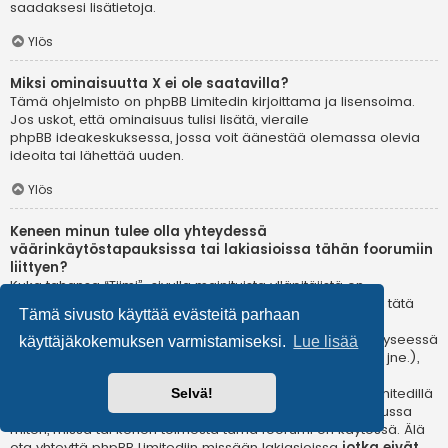
saadaksesi lisätietoja.
Ylös
Miksi ominaisuutta X ei ole saatavilla?
Tämä ohjelmisto on phpBB Limitedin kirjoittama ja lisensoima.
Jos uskot, että ominaisuus tulisi lisätä, vieraile
phpBB ideakeskuksessa
, jossa voit äänestää olemassa olevia
ideoita tai lähettää uuden.
Ylös
Keneen minun tulee olla yhteydessä
väärinkäytöstapauksissa tai lakiasioissa tähän foorumiin
liittyen?
Kuka tahansa “Tiimi”-sivulla mainituista ylläpitäjistä on
todennäköisesti sopiva yhteyshenkilö valituksillesi. Jos et tätä
Tämä sivusto käyttää evästeitä parhaan
kautta saa vastausta, sinun kannattaa ottaa yhteyttä
verkkotunnuksen omistajaan (tee
whois-kysely
) tai jos kyseessä
käyttäjäkokemuksen varmistamiseksi.
Lue lisää
on ilmaispalvelussa oleva (esim. Yahoo!, free.fr, f2s.com, jne.),
ota yhteyttä ylläpitoon tai väärinkäytöksistä vastaavaan
osastoon kyseisessä palvelussa. Huomaa, että phpBB Limitedillä
Selvä!
ei ole lainkaan toimivaltaa
ja sitä ei voida pitää vastuussa
miten, missä tai kenen toimesta tämä foorumi on käytössä. Älä
ota yhteyttä phpBB Limitediin missään lakiasioissa
jotka eivät