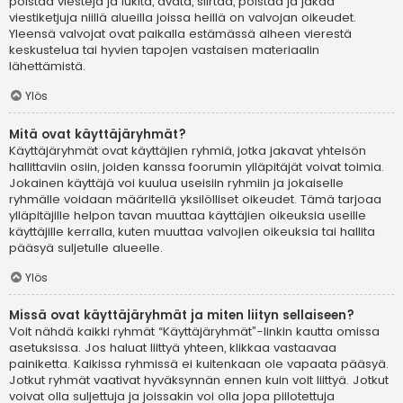
poistaa viestejä ja lukita, avata, siirtää, poistaa ja jakaa
viestiketjuja niillä alueilla joissa heillä on valvojan oikeudet.
Yleensä valvojat ovat paikalla estämässä aiheen vierestä
keskustelua tai hyvien tapojen vastaisen materiaalin
lähettämistä.
Ylös
Mitä ovat käyttäjäryhmät?
Käyttäjäryhmät ovat käyttäjien ryhmiä, jotka jakavat yhteisön
hallittaviin osiin, joiden kanssa foorumin ylläpitäjät voivat toimia.
Jokainen käyttäjä voi kuulua useisiin ryhmiin ja jokaiselle
ryhmälle voidaan määritellä yksilölliset oikeudet. Tämä tarjoaa
ylläpitäjille helpon tavan muuttaa käyttäjien oikeuksia useille
käyttäjille kerralla, kuten muuttaa valvojien oikeuksia tai hallita
pääsyä suljetulle alueelle.
Ylös
Missä ovat käyttäjäryhmät ja miten liityn sellaiseen?
Voit nähdä kaikki ryhmät “Käyttäjäryhmät”-linkin kautta omissa
asetuksissa. Jos haluat liittyä yhteen, klikkaa vastaavaa
painiketta. Kaikissa ryhmissä ei kuitenkaan ole vapaata pääsyä.
Jotkut ryhmät vaativat hyväksynnän ennen kuin voit liittyä. Jotkut
voivat olla suljettuja ja joissakin voi olla jopa piilotettuja