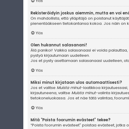
Ylös
Rekisteröidyin joskus aiemmin, mutta en voi en
On mahdollista, että ylläpitäjä on poistanut käyttäjät
pienentääkseen tietokantansa kokoa. Jos näin on käyn
Ylös
Olen hukannut salasanani!
Älä panikoi! Vaikka salasanaasi ei voida palauttaa, 
pystyä kirjautumaan uudelleen.
Jos et pysty asettamaan salasanaasi uudelleen, ota 
Ylös
Miksi minut kirjataan ulos automaattisesti?
Jos et valitse
Muista minut
-laatikkoa kirjautuessasi
kirjautuneena, valitse
Muista minut
-valinta kirjautue
tietokoneluokassa. Jos et näe tätä valintaa, foorum
Ylös
Mitä “Poista foorumin evästeet” tekee?
“Poista foorumin evästeet” poistaa evästeet, jotka ov