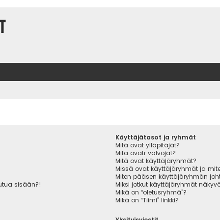
t
Käyttäjätasot ja ryhmät
Mitä ovat ylläpitäjät?
Mitä ovatr valvojat?
Mitä ovat käyttäjäryhmät?
Missä ovat käyttäjäryhmät ja miten
Miten pääsen käyttäjäryhmän joht
autua sisään?!
Miksi jotkut käyttäjäryhmät näkyvät
Mikä on “oletusryhmä”?
Mikä on “Tiimi” linkki?
Yksityisviestit