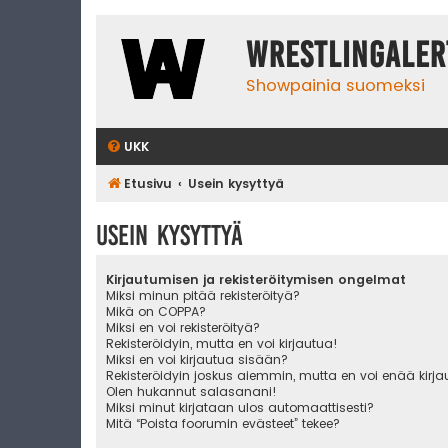
WrestlingAler
Showpainia suomeksi
UKK
Etusivu
Usein kysyttyä
Usein kysyttyä
Kirjautumisen ja rekisteröitymisen ongelmat
Miksi minun pitää rekisteröityä?
Mikä on COPPA?
Miksi en voi rekisteröityä?
Rekisteröidyin, mutta en voi kirjautua!
Miksi en voi kirjautua sisään?
Rekisteröidyin joskus aiemmin, mutta en voi enää kirj
Olen hukannut salasanani!
Miksi minut kirjataan ulos automaattisesti?
Mitä “Poista foorumin evästeet” tekee?