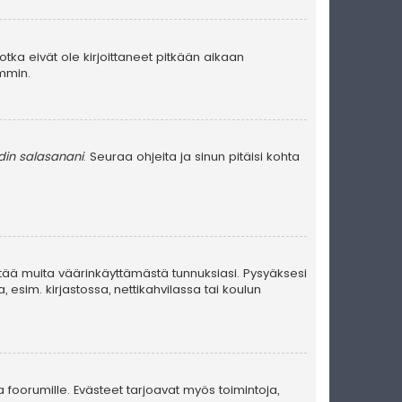
jotka eivät ole kirjoittaneet pitkään aikaan
emmin.
in salasanani
. Seuraa ohjeita ja sinun pitäisi kohta
stää muita väärinkäyttämästä tunnuksiasi. Pysyäksesi
, esim. kirjastossa, nettikahvilassa tai koulun
a foorumille. Evästeet tarjoavat myös toimintoja,