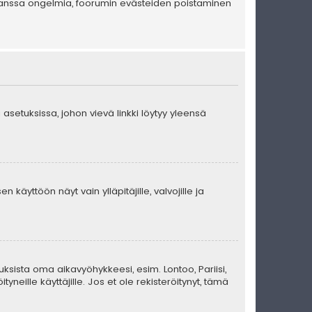
en kanssa ongelmia, foorumin evästeiden poistaminen
 asetuksissa, johon vievä linkki löytyy yleensä
 käyttöön näyt vain ylläpitäjille, valvojille ja
uksista oma aikavyöhykkeesi, esim. Lontoo, Pariisi,
eille käyttäjille. Jos et ole rekisteröitynyt, tämä