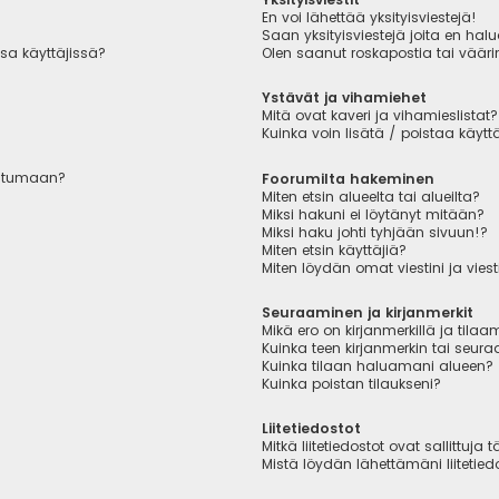
En voi lähettää yksityisviestejä!
Saan yksityisviestejä joita en hal
sa käyttäjissä?
Olen saanut roskapostia tai väärin
Ystävät ja vihamiehet
Mitä ovat kaveri ja vihamieslistat?
Kuinka voin lisätä / poistaa käytt
autumaan?
Foorumilta hakeminen
Miten etsin alueelta tai alueilta?
Miksi hakuni ei löytänyt mitään?
Miksi haku johti tyhjään sivuun!?
Miten etsin käyttäjiä?
Miten löydän omat viestini ja viest
Seuraaminen ja kirjanmerkit
Mikä ero on kirjanmerkillä ja tilaa
Kuinka teen kirjanmerkin tai seu
Kuinka tilaan haluamani alueen?
Kuinka poistan tilaukseni?
Liitetiedostot
Mitkä liitetiedostot ovat sallittuja t
Mistä löydän lähettämäni liitetied