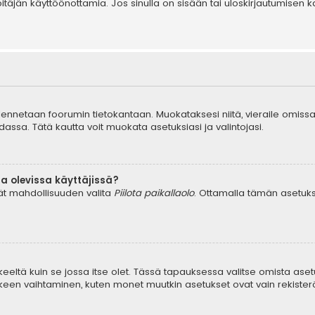
äpitäjän käyttöönottamia. Jos sinulla on sisään tai uloskirjautumis
tallennetaan foorumin tietokantaan. Muokataksesi niitä, vieraile omissa
dassa. Tätä kautta voit muokata asetuksiasi ja valintojasi.
a olevissa käyttäjissä?
dät mahdollisuuden valita
Piilota paikallaolo
. Ottamalla tämän asetuksen
keeltä kuin se jossa itse olet. Tässä tapauksessa valitse omista aset
en vaihtaminen, kuten monet muutkin asetukset ovat vain rekisteröityn