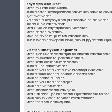
Käyttäjän asetukset
Miten muutan asetuksiani?
Kuinka estän käyttäjänimeni näkymisen paikalla olevis
Ajat ovat väärin!
Vaihdoin aikavyöhykkeen ja kellonaika on silti väärin!
Kieleni ei ole valittavana!
Mitä kuvia on käyttäjänimeni vieressä?
Miten asetan avataren?
Mikä on arvonimi ja miten vaihdan sen?
Kun klikkaan sähköpostilinkkiä, minua pyydetään kirj
Viestien lähetyksen ongelmat
Miten luon uuden viestiketjun tai lähetän vastauksen?
Miten muokkaan tai poistan viestejä?
Miten liitän allekirjoituksen viestiini?
Kuinka luon äänestyksen?
Miksi en voi lisätä vastausvaihtoehtoja kyselyyn?
Kuinka muokkaan tai poistan äänestyksen?
Miksi en pääse alueelle?
Miksi en voi liittää tiedostoja?
Miksi sain varoituksen?
Miten ilmoitan viestin valvojalle?
Mitä “Tallenna”-painike viestin kirjoittamisessa tekee?
Miksi minun viestini tarvitsee hyväksynnän?
Miten tönäisen viestiketjuani?