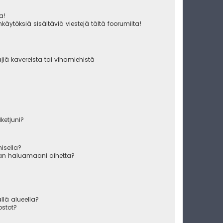
ua!
käytöksiä sisältäviä viestejä tältä foorumilta!
äjiä kavereista tai vihamiehistä
iketjuni?
misella?
raan haluamaani aihetta?
ällä alueella?
ostot?