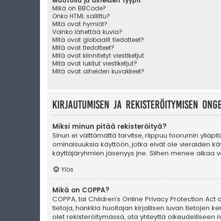
Muotoilu ja aiheiden tyypit
Mikä on BBCode?
Onko HTML sallittu?
Mitä ovat hymiöt?
Voinko lähettää kuvia?
Mitä ovat globaalit tiedotteet?
Mitä ovat tiedotteet?
Mitä ovat kiinnitetyt viestiketjut
Mitä ovat lukitut viestiketjut?
Mitä ovat aiheiden kuvakkeet?
Kirjautumisen ja rekisteröitymisen ong
Miksi minun pitää rekisteröityä?
Sinun ei välttämättä tarvitse, riippuu foorumin ylläpi
ominaisuuksia käyttöön, jotka eivät ole vieraiden käy
käyttäjäryhmien jäsenyys jne. Siihen menee aikaa va
Ylös
Mikä on COPPA?
COPPA, tai Children’s Online Privacy Protection Act of
tietoja, hankkia huoltajan kirjallisen luvan tietoje
olet rekisteröitymässä, ota yhteyttä oikeudellisee