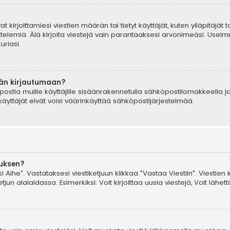
t kirjoittamiesi viestien määrän tai tietyt käyttäjät, kuten ylläpitäjät
telemiä. Älä kirjoita viestejä vain parantaaksesi arvonimeäsi. Useimm
uriasi.
ään kirjautumaan?
postia muille käyttäjille sisäänrakennetulla sähköpostilomakkeella ja
äyttäjät eivät voisi väärinkäyttää sähköpostijärjestelmää.
auksen?
i Aihe". Vastataksesi viestiketjuun klikkaa "Vastaa Viestiin". Viestien 
jun alalaidassa. Esimerkiksi: Voit kirjoittaa uusia viestejä, Voit lähettä