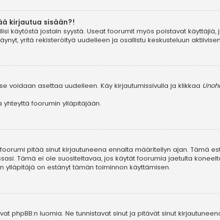
ää kirjautua sisään?!
ilisi käytöstä jostain syystä. Useat foorumit myös poistavat käyttäjiä, 
yt, yritä rekisteröityä uudelleen ja osallistu keskusteluun aktiivis
se voidaan asettaa uudelleen. Käy kirjautumissivulla ja klikkaa
Unohd
yhteyttä foorumin ylläpitäjään.
, foorumi pitää sinut kirjautuneena ennalta määritellyn ajan. Tämä e
ssasi. Tämä ei ole suositeltavaa, jos käytät foorumia jaetulta koneelta
in ylläpitäjä on estänyt tämän toiminnon käyttämisen.
at phpBB:n luomia. Ne tunnistavat sinut ja pitävät sinut kirjautuneen