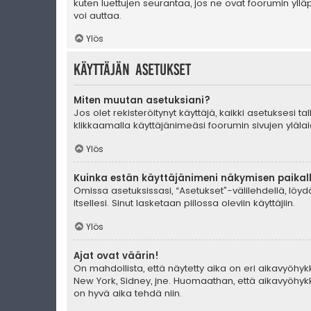
kuten luettujen seurantaa, jos ne ovat foorumin yll
voi auttaa.
Ylös
Käyttäjän asetukset
Miten muutan asetuksiani?
Jos olet rekisteröitynyt käyttäjä, kaikki asetuksesi 
klikkaamalla käyttäjänimeäsi foorumin sivujen ylälai
Ylös
Kuinka estän käyttäjänimeni näkymisen paikall
Omissa asetuksissasi, “Asetukset”-välilehdellä, löy
itsellesi. Sinut lasketaan piilossa oleviin käyttäjiin.
Ylös
Ajat ovat väärin!
On mahdollista, että näytetty aika on eri aikavyöhyk
New York, Sidney, jne. Huomaathan, että aikavyöhykke
on hyvä aika tehdä niin.