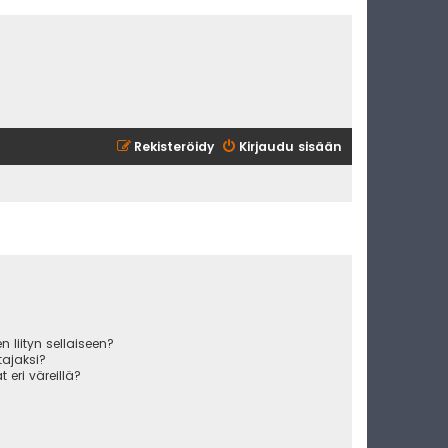
Rekisteröidy
Kirjaudu sisään
 liityn sellaiseen?
ajaksi?
 eri väreillä?