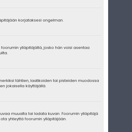
lläpitäjään korjataksesi ongelman.
ä foorumin ylläpitäjältä, josko hän voisi asentaa
ilta.
merkiksi tähtien, laatikoiden tai pisteiden muodossa
n jokaisella käyttäjällä.
ä kuvaa muualta tai ladata kuvan. Foorumin ylläpitäjä
ota yhteyttä foorumin ylläpitäjään.