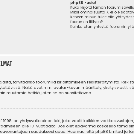
phpBB -asiat
Kuka kirjoitti tämän foorumisovell
Miksi ominaisuutta X ei ole saatav
Keneen minun tulee olla yhteydes
foorumiin liittyen?
Kuinka otan yhteyttä foorumin yll
elmat
täjästä, tarvitaanko foorumilla kirjoittamiseen rekisteröitymistä. Rekis
tettävissä. Näitä ovat mm. avatar-kuvan määrittely, yksityisviestit, s
in muutamia hetkiä, joten se on suositeltavaa.
 1998, on yhdysvaltalainen laki, joka vaatii kaikkien verkkosivustojen,
n keräämiseen alle 13-vuotiaalta. Jos olet epävarma koskeeko tämä sin
n neuvonantajaan saadaksesi apua. Huomaa, että phpBB Limited ja tä