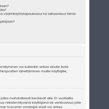
uksen?
illa?
sä väärinkäytöstapauksissa tai lakiasioissa tähän
äpitäjään?
teröityminen voi kuitenkin antaa sinulle lisää
ähköpostien lähettäminen muille käyttäjille,
 jotka mahdollisesti keräävät alle 13-vuotiailta
ua rekisteröityvänä käyttäjänä tai verkkosivua jolle
män foorumin omistajat eivät voi antaa