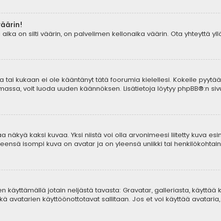
väärin!
aika on silti väärin, on palvelimen kellonaika väärin. Ota yhteyttä y
tia tai kukaan ei ole kääntänyt tätä foorumia kielellesi. Kokeile pyytä
lemassa, voit luoda uuden käännöksen. Lisätietoja löytyy
phpBB
®:n sivu
 näkyä kaksi kuvaa. Yksi niistä voi olla arvonimeesi liitetty kuva esi
yleensä isompi kuva on avatar ja on yleensä uniikki tai henkilökohtaine
aren käyttämällä jotain neljästä tavasta: Gravatar, galleriasta, käyttä
ä avatarien käyttöönottotavat sallitaan. Jos et voi käyttää avataria, 