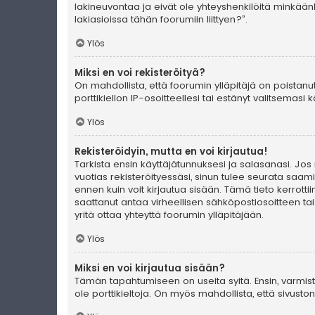
lakineuvontaa ja eivät ole yhteyshenkilöitä minkään
lakiasioissa tähän foorumiin liittyen?”.
Ylös
Miksi en voi rekisteröityä?
On mahdollista, että foorumin ylläpitäjä on poistanu
porttikiellon IP-osoitteellesi tai estänyt valitsemas
Ylös
Rekisteröidyin, mutta en voi kirjautua!
Tarkista ensin käyttäjätunnuksesi ja salasanasi. Jos
vuotias rekisteröityessäsi, sinun tulee seurata saami
ennen kuin voit kirjautua sisään. Tämä tieto kerrotti
saattanut antaa virheellisen sähköpostiosoitteen ta
yritä ottaa yhteyttä foorumin ylläpitäjään.
Ylös
Miksi en voi kirjautua sisään?
Tämän tapahtumiseen on useita syitä. Ensin, varmista 
ole porttikieltoja. On myös mahdollista, että sivust