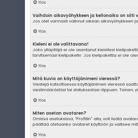
Ylös
Vaihdoin aikavyöhykkeen ja kellonaika on silti 
Jos olet varmasti valinnut oikean aikavyöhykkeen ja 
Ylös
Kieleni ei ole valittavana!
Joko ylläpitäjä ei ole asentanut kielellesi kielipaket
tarvitsemasi kielipaketin. Jos kielipakettia ei ole o
Ylös
Mitä kuvia on käyttäjänimeni vieressä?
Viestejä katsottaessa käyttäjänimen vieressä saattaa
viestimäärästäsi tai statuksestasi riippuen. Toinen, 
Ylös
Miten asetan avataren?
Omissa asetuksissa, “Profiilin” alla, voit lisätä avat
päättää otetaanko avataret käyttöön ja valitsee mitk
Ylös