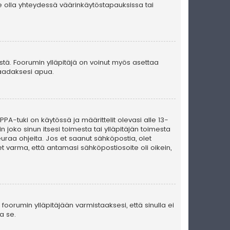
e olla yhteydessä väärinkäytöstapauksissa tai
ästä. Foorumin ylläpitäjä on voinut myös asettaa
 saadaksesi apua.
PA-tuki on käytössä ja määrittelit olevasi alle 13-
n joko sinun itsesi toimesta tai ylläpitäjän toimesta
seuraa ohjeita. Jos et saanut sähköpostia, olet
t varma, että antamasi sähköpostiosoite oli oikein,
foorumin ylläpitäjään varmistaaksesi, että sinulla ei
a se.