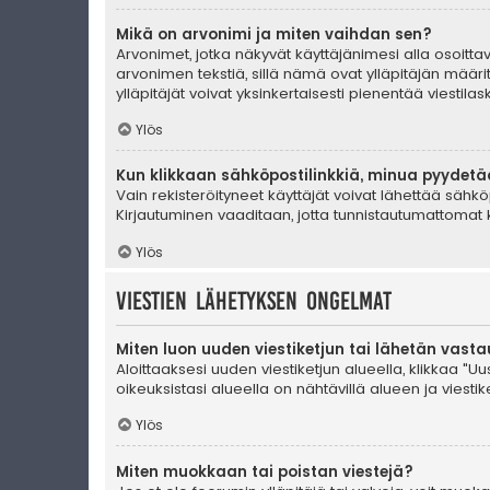
Mikä on arvonimi ja miten vaihdan sen?
Arvonimet, jotka näkyvät käyttäjänimesi alla osoittava
arvonimen tekstiä, sillä nämä ovat ylläpitäjän määrit
ylläpitäjät voivat yksinkertaisesti pienentää viestilask
Ylös
Kun klikkaan sähköpostilinkkiä, minua pyydet
Vain rekisteröityneet käyttäjät voivat lähettää sähkö
Kirjautuminen vaaditaan, jotta tunnistautumattomat k
Ylös
Viestien lähetyksen ongelmat
Miten luon uuden viestiketjun tai lähetän vast
Aloittaaksesi uuden viestiketjun alueella, klikkaa "Uus
oikeuksistasi alueella on nähtävillä alueen ja viestiket
Ylös
Miten muokkaan tai poistan viestejä?