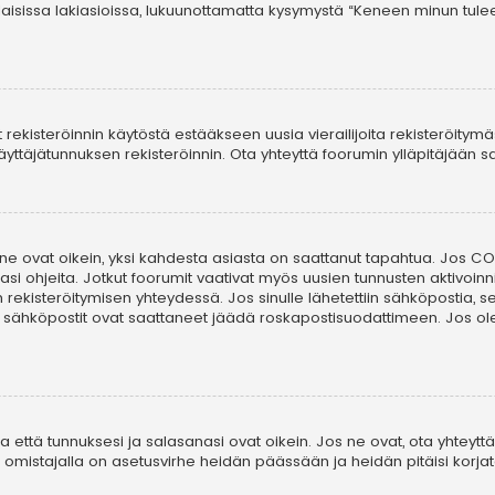
laisissa lakiasioissa, lukuunottamatta kysymystä “Keneen minun tule
t rekisteröinnin käytöstä estääkseen uusia vierailijoita rekisteröitym
i käyttäjätunnuksen rekisteröinnin. Ota yhteyttä foorumin ylläpitäjään
 ne ovat oikein, yksi kahdesta asiasta on saattanut tapahtua. Jos COP
asi ohjeita. Jotkut foorumit vaativat myös uusien tunnusten aktivoinni
in rekisteröitymisen yhteydessä. Jos sinulle lähetettiin sähköpostia, 
i sähköpostit ovat saattaneet jäädä roskapostisuodattimeen. Jos ole
että tunnuksesi ja salasanasi ovat oikein. Jos ne ovat, ota yhteyttä 
on omistajalla on asetusvirhe heidän päässään ja heidän pitäisi korjat