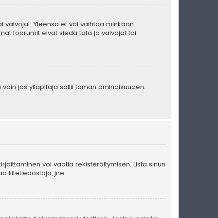
 tai valvojat. Yleensä et voi vaihtaa minkään
at foorumit eivät siedä tätä ja valvojat tai
 vain jos ylläpitäjä sallii tämän ominaisuuden.
kirjoittaminen voi vaatia rekisteröitymisen. Lista sinun
ä liitetiedostoja, jne.