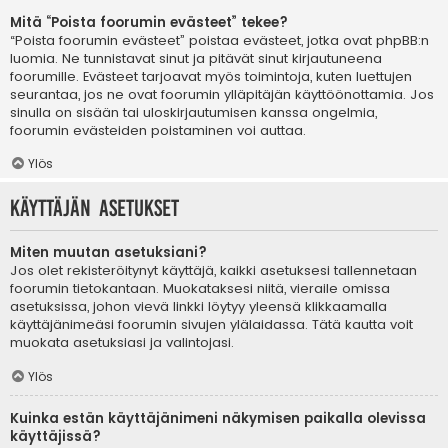
Mitä “Poista foorumin evästeet” tekee?
“Poista foorumin evästeet” poistaa evästeet, jotka ovat phpBB:n
luomia. Ne tunnistavat sinut ja pitävät sinut kirjautuneena
foorumille. Evästeet tarjoavat myös toimintoja, kuten luettujen
seurantaa, jos ne ovat foorumin ylläpitäjän käyttöönottamia. Jos
sinulla on sisään tai uloskirjautumisen kanssa ongelmia,
foorumin evästeiden poistaminen voi auttaa.
Ylös
Käyttäjän asetukset
Miten muutan asetuksiani?
Jos olet rekisteröitynyt käyttäjä, kaikki asetuksesi tallennetaan
foorumin tietokantaan. Muokataksesi niitä, vieraile omissa
asetuksissa, johon vievä linkki löytyy yleensä klikkaamalla
käyttäjänimeäsi foorumin sivujen ylälaidassa. Tätä kautta voit
muokata asetuksiasi ja valintojasi.
Ylös
Kuinka estän käyttäjänimeni näkymisen paikalla olevissa
käyttäjissä?