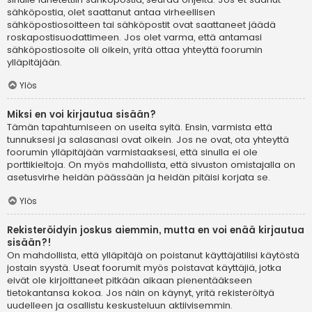
sähköpostia, olet saattanut antaa virheellisen
sähköpostiosoitteen tai sähköpostit ovat saattaneet jäädä
roskapostisuodattimeen. Jos olet varma, että antamasi
sähköpostiosoite oli oikein, yritä ottaa yhteyttä foorumin
ylläpitäjään.
Ylös
Miksi en voi kirjautua sisään?
Tämän tapahtumiseen on useita syitä. Ensin, varmista että
tunnuksesi ja salasanasi ovat oikein. Jos ne ovat, ota yhteyttä
foorumin ylläpitäjään varmistaaksesi, että sinulla ei ole
porttikieltoja. On myös mahdollista, että sivuston omistajalla on
asetusvirhe heidän päässään ja heidän pitäisi korjata se.
Ylös
Rekisteröidyin joskus aiemmin, mutta en voi enää kirjautua
sisään?!
On mahdollista, että ylläpitäjä on poistanut käyttäjätilisi käytöstä
jostain syystä. Useat foorumit myös poistavat käyttäjiä, jotka
eivät ole kirjoittaneet pitkään aikaan pienentääkseen
tietokantansa kokoa. Jos näin on käynyt, yritä rekisteröityä
uudelleen ja osallistu keskusteluun aktiivisemmin.