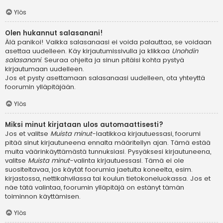
Ylös
Olen hukannut salasanani!
Älä panikoi! Vaikka salasanaasi ei voida palauttaa, se voidaan
asettaa uudelleen. Käy kirjautumissivulla ja klikkaa
Unohdin
salasanani
. Seuraa ohjeita ja sinun pitäisi kohta pystyä
kirjautumaan uudelleen.
Jos et pysty asettamaan salasanaasi uudelleen, ota yhteyttä
foorumin ylläpitäjään.
Ylös
Miksi minut kirjataan ulos automaattisesti?
Jos et valitse
Muista minut
-laatikkoa kirjautuessasi, foorumi
pitää sinut kirjautuneena ennalta määritellyn ajan. Tämä estää
muita väärinkäyttämästä tunnuksiasi. Pysyäksesi kirjautuneena,
valitse
Muista minut
-valinta kirjautuessasi. Tämä ei ole
suositeltavaa, jos käytät foorumia jaetulta koneelta, esim.
kirjastossa, nettikahvilassa tai koulun tietokoneluokassa. Jos et
näe tätä valintaa, foorumin ylläpitäjä on estänyt tämän
toiminnon käyttämisen.
Ylös