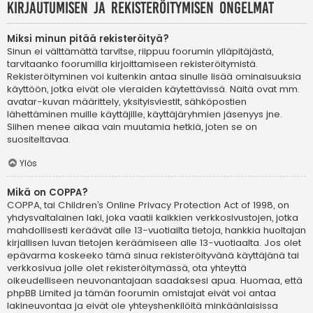
Kirjautumisen ja rekisteröitymisen ongelmat
Miksi minun pitää rekisteröityä?
Sinun ei välttämättä tarvitse, riippuu foorumin ylläpitäjästä,
tarvitaanko foorumilla kirjoittamiseen rekisteröitymistä.
Rekisteröityminen voi kuitenkin antaa sinulle lisää ominaisuuksia
käyttöön, jotka eivät ole vieraiden käytettävissä. Näitä ovat mm.
avatar-kuvan määrittely, yksityisviestit, sähköpostien
lähettäminen muille käyttäjille, käyttäjäryhmien jäsenyys jne.
Siihen menee aikaa vain muutamia hetkiä, joten se on
suositeltavaa.
Ylös
Mikä on COPPA?
COPPA, tai Children’s Online Privacy Protection Act of 1998, on
yhdysvaltalainen laki, joka vaatii kaikkien verkkosivustojen, jotka
mahdollisesti keräävät alle 13-vuotiailta tietoja, hankkia huoltajan
kirjallisen luvan tietojen keräämiseen alle 13-vuotiaalta. Jos olet
epävarma koskeeko tämä sinua rekisteröityvänä käyttäjänä tai
verkkosivua jolle olet rekisteröitymässä, ota yhteyttä
oikeudelliseen neuvonantajaan saadaksesi apua. Huomaa, että
phpBB Limited ja tämän foorumin omistajat eivät voi antaa
lakineuvontaa ja eivät ole yhteyshenkilöitä minkäänlaisissa