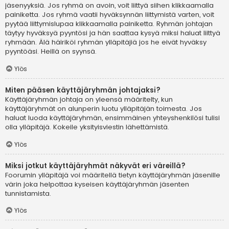
jäsenyyksiä. Jos ryhmä on avoin, voit liittyä siihen klikkaamalla
painiketta. Jos ryhmä vaatii hyväksynnän liittymistä varten, voit
pyytää liittymislupaa klikkaamalla painiketta. Ryhmän johtajan
täytyy hyväksyä pyyntösi ja hän saattaa kysyä miksi haluat liittyä
ryhmään. Älä häiriköi ryhmän ylläpitäjiä jos he eivät hyväksy
pyyntöäsi. Heillä on syynsä.
Ylös
Miten pääsen käyttäjäryhmän johtajaksi?
Käyttäjäryhmän johtaja on yleensä määritelty, kun
käyttäjäryhmät on alunperin luotu ylläpitäjän toimesta. Jos
haluat luoda käyttäjäryhmän, ensimmäinen yhteyshenkilösi tulisi
olla ylläpitäjä. Kokeile yksityisviestin lähettämistä.
Ylös
Miksi jotkut käyttäjäryhmät näkyvät eri väreillä?
Foorumin ylläpitäjä voi määritellä tietyn käyttäjäryhmän jäsenille
värin joka helpottaa kyseisen käyttäjäryhmän jäsenten
tunnistamista.
Ylös