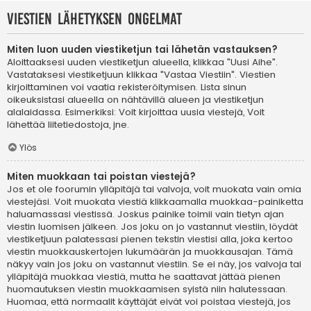
Viestien lähetyksen ongelmat
Miten luon uuden viestiketjun tai lähetän vastauksen?
Aloittaaksesi uuden viestiketjun alueella, klikkaa "Uusi Aihe".
Vastataksesi viestiketjuun klikkaa "Vastaa Viestiin". Viestien
kirjoittaminen voi vaatia rekisteröitymisen. Lista sinun
oikeuksistasi alueella on nähtävillä alueen ja viestiketjun
alalaidassa. Esimerkiksi: Voit kirjoittaa uusia viestejä, Voit
lähettää liitetiedostoja, jne.
Ylös
Miten muokkaan tai poistan viestejä?
Jos et ole foorumin ylläpitäjä tai valvoja, voit muokata vain omia
viestejäsi. Voit muokata viestiä klikkaamalla muokkaa-painiketta
haluamassasi viestissä. Joskus painike toimii vain tietyn ajan
viestin luomisen jälkeen. Jos joku on jo vastannut viestiin, löydät
viestiketjuun palatessasi pienen tekstin viestisi alla, joka kertoo
viestin muokkauskertojen lukumäärän ja muokkausajan. Tämä
näkyy vain jos joku on vastannut viestiin. Se ei näy, jos valvoja tai
ylläpitäjä muokkaa viestiä, mutta he saattavat jättää pienen
huomautuksen viestin muokkaamisen syistä niin halutessaan.
Huomaa, että normaalit käyttäjät eivät voi poistaa viestejä, jos