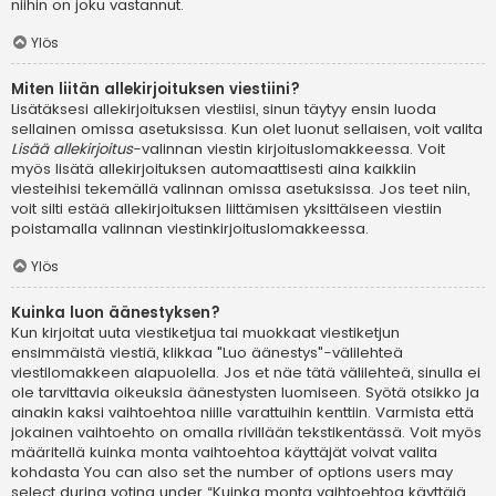
niihin on joku vastannut.
Ylös
Miten liitän allekirjoituksen viestiini?
Lisätäksesi allekirjoituksen viestiisi, sinun täytyy ensin luoda
sellainen omissa asetuksissa. Kun olet luonut sellaisen, voit valita
Lisää allekirjoitus
-valinnan viestin kirjoituslomakkeessa. Voit
myös lisätä allekirjoituksen automaattisesti aina kaikkiin
viesteihisi tekemällä valinnan omissa asetuksissa. Jos teet niin,
voit silti estää allekirjoituksen liittämisen yksittäiseen viestiin
poistamalla valinnan viestinkirjoituslomakkeessa.
Ylös
Kuinka luon äänestyksen?
Kun kirjoitat uuta viestiketjua tai muokkaat viestiketjun
ensimmäistä viestiä, klikkaa "Luo äänestys"-välilehteä
viestilomakkeen alapuolella. Jos et näe tätä välilehteä, sinulla ei
ole tarvittavia oikeuksia äänestysten luomiseen. Syötä otsikko ja
ainakin kaksi vaihtoehtoa niille varattuihin kenttiin. Varmista että
jokainen vaihtoehto on omalla rivillään tekstikentässä. Voit myös
määritellä kuinka monta vaihtoehtoa käyttäjät voivat valita
kohdasta You can also set the number of options users may
select during voting under “Kuinka monta vaihtoehtoa käyttäjä