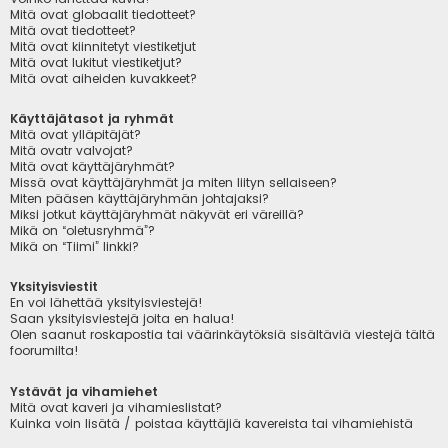
Mitä ovat globaalit tiedotteet?
Mitä ovat tiedotteet?
Mitä ovat kiinnitetyt viestiketjut
Mitä ovat lukitut viestiketjut?
Mitä ovat aiheiden kuvakkeet?
Käyttäjätasot ja ryhmät
Mitä ovat ylläpitäjät?
Mitä ovatr valvojat?
Mitä ovat käyttäjäryhmät?
Missä ovat käyttäjäryhmät ja miten liityn sellaiseen?
Miten pääsen käyttäjäryhmän johtajaksi?
Miksi jotkut käyttäjäryhmät näkyvät eri väreillä?
Mikä on “oletusryhmä”?
Mikä on “Tiimi” linkki?
Yksityisviestit
En voi lähettää yksityisviestejä!
Saan yksityisviestejä joita en halua!
Olen saanut roskapostia tai väärinkäytöksiä sisältäviä viestejä tältä
foorumilta!
Ystävät ja vihamiehet
Mitä ovat kaveri ja vihamieslistat?
Kuinka voin lisätä / poistaa käyttäjiä kavereista tai vihamiehistä