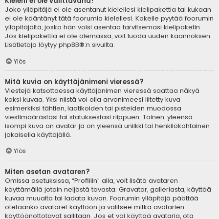
Kieleni ei ole valittavana!
Joko ylläpitäjä ei ole asentanut kielellesi kielipakettia tai kukaan
ei ole kääntänyt tätä foorumia kielellesi. Kokeile pyytää foorumin
ylläpitäjältä, josko hän voisi asentaa tarvitsemasi kielipaketin.
Jos kielipakettia ei ole olemassa, voit luoda uuden käännöksen.
Lisätietoja löytyy
phpBB
®:n sivuilta.
Ylös
Mitä kuvia on käyttäjänimeni vieressä?
Viestejä katsottaessa käyttäjänimen vieressä saattaa näkyä
kaksi kuvaa. Yksi niistä voi olla arvonimeesi liitetty kuva
esimerkiksi tähtien, laatikoiden tai pisteiden muodossa
viestimäärästäsi tai statuksestasi riippuen. Toinen, yleensä
isompi kuva on avatar ja on yleensä uniikki tai henkilökohtainen
jokaisella käyttäjällä.
Ylös
Miten asetan avataren?
Omissa asetuksissa, “Profiilin” alla, voit lisätä avataren
käyttämällä jotain neljästä tavasta: Gravatar, galleriasta, käyttää
kuvaa muualta tai ladata kuvan. Foorumin ylläpitäjä päättää
otetaanko avataret käyttöön ja valitsee mitkä avatarien
käyttöönottotavat sallitaan. Jos et voi käyttää avataria, ota