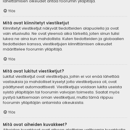
lähettämisen oikeudet antaa foorumin ylläpitäjä.
Ylös
Mitä ovat kiinnitetyt viestiketjut
Kiinnitetyt viestiketjut näkyvät tiedotteiden alapuolella ja ovat
vain etusivulla. Ne ovat yleensä aika tärkeitä, joten sinun tulisi
lukea ne aina kun mahdollista. Kuten tiedotteiden ja globaalien
tiedotteiden kanssa, viestiketjujen kiinnittämisen oikeudet
määrittelee foorumin ylläpitäjä.
Ylös
Mitä ovat lukitut viestiketjut?
Lukitut viestiketjut ovat viestiketjuja, joihin ei voi enää lähettää
vastauksia ja mahdolliset kyselyt joita viestiketjussa oli, ovat
päättyneet automaattisesti. Viestiketjuja voidaan lukita useista
syistä ylläpitäjän tai foorumin valvojan toimesta. Saatat myös
pystyä lukitsemaan oman viestiketjusi, mutta tämä riippuu
foorumin ylläpitäjän antamista oikeuksista.
Ylös
Mitä ovat aiheiden kuvakkeet?
Aiheiden kuvakkeet ovat aiheen aloittajan valitsemia kuvakkeita