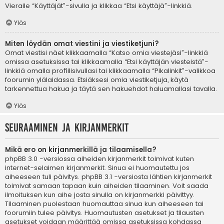
Vieraile “Käyttäjät”-sivulla ja klikkaa “Etsi käyttäjä”-linkkiä.
Ylös
Miten löydän omat viestini ja viestiketjuni?
Omat viestisi näet klikkaamalla “Katso omia viestejäsi”-linkkiä
omissa asetuksissa tai klikkaamalla “Etsi käyttäjän viesteistä”-
linkkiä omalla profiilisivullasi tai klikkaamalla “Pikalinkit”-valikkoa
foorumin ylälaidassa. Etsiäksesi omia viestiketjuja, käytä
tarkennettua hakua ja täytä sen hakuehdot haluamallasi tavalla.
Ylös
Seuraaminen ja kirjanmerkit
Mikä ero on kirjanmerkillä ja tilaamisella?
phpBB 3.0 -versiossa aiheiden kirjanmerkit toimivat kuten
internet-selaimen kirjanmerkit. Sinua ei huomautettu jos
aiheeseen tuli päivitys. phpBB 3.1 -versiosta lähtien kirjanmerkit
toimivat samaan tapaan kuin aiheiden tilaaminen. Voit saada
ilmoituksen kun aihe josta sinulla on kirjanmerkki päivittyy.
Tilaaminen puolestaan huomauttaa sinua kun aiheeseen tai
foorumiin tulee päivitys. Huomautusten asetukset ja tilausten
asetukset voidaan määrittää omissa asetuksissa kohdassa