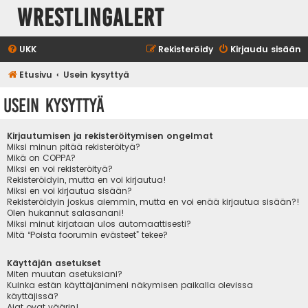
WrestlingAlert
UKK
Rekisteröidy
Kirjaudu sisään
Etusivu
Usein kysyttyä
Usein kysyttyä
Kirjautumisen ja rekisteröitymisen ongelmat
Miksi minun pitää rekisteröityä?
Mikä on COPPA?
Miksi en voi rekisteröityä?
Rekisteröidyin, mutta en voi kirjautua!
Miksi en voi kirjautua sisään?
Rekisteröidyin joskus aiemmin, mutta en voi enää kirjautua sisään?!
Olen hukannut salasanani!
Miksi minut kirjataan ulos automaattisesti?
Mitä “Poista foorumin evästeet” tekee?
Käyttäjän asetukset
Miten muutan asetuksiani?
Kuinka estän käyttäjänimeni näkymisen paikalla olevissa
käyttäjissä?
Ajat ovat väärin!