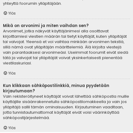
yhteyttä foorumin ylläpitäjään.
Ylös
Mikä on arvonimi ja miten vaihdan sen?
Arvonimet, jotka näkyvät käyttäjänimesi alla osoittavat
kirjoittamiesi viestien määrän tai tietyt käyttäjät, kuten ylläpitäjät
tai valvojat. Yleensä et voi vaihtaa minkään arvonimen tekstiä,
sillä nämä ovat ylläpitäjän määrittelemiä. Älä kirjoita viestejä
vain parantaaksesi arvonimeäsi. Useimmat foorumit eivät siedä
tätä ja valvojat tai ylläpitäjät voivat yksinkertaisesti pienentää
viestilaskuriasi.
Ylös
Kun klikkaan sähköpostilinkkiä, minua pyydetään
kirjautumaan?
Vain rekisteröityneet käyttäjät voivat lähettää sähköpostia muille
käyttäjille sisäänrakennetulla sähköpostilomakkeella ja vain jos
ylläpitäjä sallii tämän ominaisuuden. Kirjautuminen vaaditaan,
jotta tunnistautumattomat käyttäjät eivät voisi väärinkäyttää
sähköpostijärjestelmää.
Ylös