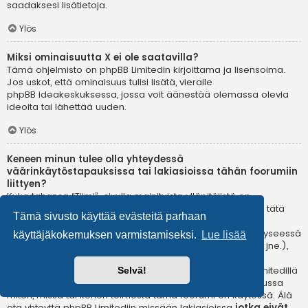
saadaksesi lisätietoja.
Ylös
Miksi ominaisuutta X ei ole saatavilla?
Tämä ohjelmisto on phpBB Limitedin kirjoittama ja lisensoima.
Jos uskot, että ominaisuus tulisi lisätä, vieraile
phpBB ideakeskuksessa
, jossa voit äänestää olemassa olevia
ideoita tai lähettää uuden.
Ylös
Keneen minun tulee olla yhteydessä
väärinkäytöstapauksissa tai lakiasioissa tähän foorumiin
liittyen?
Kuka tahansa “Tiimi”-sivulla mainituista ylläpitäjistä on
todennäköisesti sopiva yhteyshenkilö valituksillesi. Jos et tätä
Tämä sivusto käyttää evästeitä parhaan
kautta saa vastausta, sinun kannattaa ottaa yhteyttä
verkkotunnuksen omistajaan (tee
whois-kysely
) tai jos kyseessä
käyttäjäkokemuksen varmistamiseksi.
Lue lisää
on ilmaispalvelussa oleva (esim. Yahoo!, free.fr, f2s.com, jne.),
ota yhteyttä ylläpitoon tai väärinkäytöksistä vastaavaan
osastoon kyseisessä palvelussa. Huomaa, että phpBB Limitedillä
Selvä!
ei ole lainkaan toimivaltaa
ja sitä ei voida pitää vastuussa
miten, missä tai kenen toimesta tämä foorumi on käytössä. Älä
ota yhteyttä phpBB Limitediin missään lakiasioissa
jotka eivät