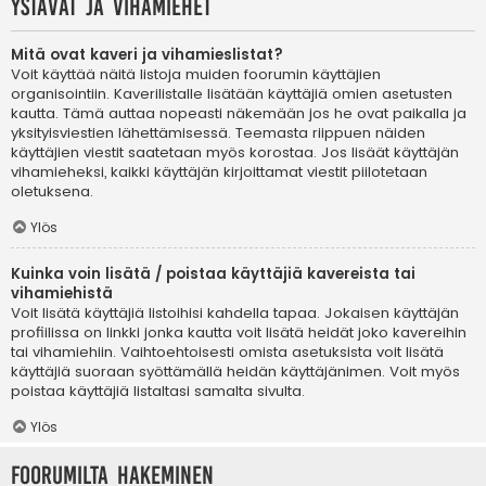
Ystävät ja vihamiehet
Mitä ovat kaveri ja vihamieslistat?
Voit käyttää näitä listoja muiden foorumin käyttäjien
organisointiin. Kaverilistalle lisätään käyttäjiä omien asetusten
kautta. Tämä auttaa nopeasti näkemään jos he ovat paikalla ja
yksityisviestien lähettämisessä. Teemasta riippuen näiden
käyttäjien viestit saatetaan myös korostaa. Jos lisäät käyttäjän
vihamieheksi, kaikki käyttäjän kirjoittamat viestit piilotetaan
oletuksena.
Ylös
Kuinka voin lisätä / poistaa käyttäjiä kavereista tai
vihamiehistä
Voit lisätä käyttäjiä listoihisi kahdella tapaa. Jokaisen käyttäjän
profiilissa on linkki jonka kautta voit lisätä heidät joko kavereihin
tai vihamiehiin. Vaihtoehtoisesti omista asetuksista voit lisätä
käyttäjiä suoraan syöttämällä heidän käyttäjänimen. Voit myös
poistaa käyttäjiä listaltasi samalta sivulta.
Ylös
Foorumilta hakeminen