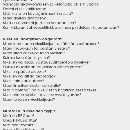
Vaihdoin aikavyöhykkeen ja kellonaika on silti väärin!
Kieleni ei ole valittavana!
Mitä kuvia on käyttäjänimeni vieressä?
Miten asetan avataren?
Mikä on arvonimi ja miten vaihdan sen?
Kun klikkaan sähköpostilinkkiä, minua pyydetään kirjautumaan?
Viestien lähetyksen ongelmat
Miten luon uuden viestiketjun tai lähetän vastauksen?
Miten muokkaan tai poistan viestejä?
Miten liitän allekirjoituksen viestiini?
Kuinka luon äänestyksen?
Miksi en voi lisätä vastausvaihtoehtoja kyselyyn?
Kuinka muokkaan tai poistan äänestyksen?
Miksi en pääse alueelle?
Miksi en voi liittää tiedostoja?
Miksi sain varoituksen?
Miten ilmoitan viestin valvojalle?
Mitä “Tallenna”-painike viestin kirjoittamisessa tekee?
Miksi minun viestini tarvitsee hyväksynnän?
Miten tönäisen viestiketjuani?
Muotoilu ja aiheiden tyypit
Mikä on BBCode?
Onko HTML sallittu?
Mitä ovat hymiöt?
Voinko lähettää kuvia?