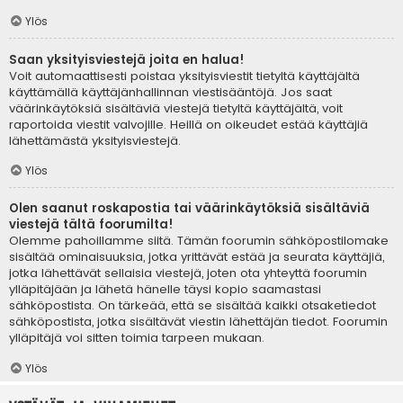
Ylös
Saan yksityisviestejä joita en halua!
Voit automaattisesti poistaa yksityisviestit tietyltä käyttäjältä
käyttämällä käyttäjänhallinnan viestisääntöjä. Jos saat
väärinkäytöksiä sisältäviä viestejä tietyltä käyttäjältä, voit
raportoida viestit valvojille. Heillä on oikeudet estää käyttäjiä
lähettämästä yksityisviestejä.
Ylös
Olen saanut roskapostia tai väärinkäytöksiä sisältäviä
viestejä tältä foorumilta!
Olemme pahoillamme siitä. Tämän foorumin sähköpostilomake
sisältää ominaisuuksia, jotka yrittävät estää ja seurata käyttäjiä,
jotka lähettävät sellaisia viestejä, joten ota yhteyttä foorumin
ylläpitäjään ja lähetä hänelle täysi kopio saamastasi
sähköpostista. On tärkeää, että se sisältää kaikki otsaketiedot
sähköpostista, jotka sisältävät viestin lähettäjän tiedot. Foorumin
ylläpitäjä voi sitten toimia tarpeen mukaan.
Ylös