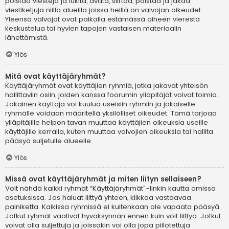
poistaa viestejä ja lukita, avata, siirtää, poistaa ja jakaa
viestiketjuja niillä alueilla joissa heillä on valvojan oikeudet.
Yleensä valvojat ovat paikalla estämässä aiheen vierestä
keskustelua tai hyvien tapojen vastaisen materiaalin
lähettämistä.
Ylös
Mitä ovat käyttäjäryhmät?
Käyttäjäryhmät ovat käyttäjien ryhmiä, jotka jakavat yhteisön
hallittaviin osiin, joiden kanssa foorumin ylläpitäjät voivat toimia.
Jokainen käyttäjä voi kuulua useisiin ryhmiin ja jokaiselle
ryhmälle voidaan määritellä yksilölliset oikeudet. Tämä tarjoaa
ylläpitäjille helpon tavan muuttaa käyttäjien oikeuksia useille
käyttäjille kerralla, kuten muuttaa valvojien oikeuksia tai hallita
pääsyä suljetulle alueelle.
Ylös
Missä ovat käyttäjäryhmät ja miten liityn sellaiseen?
Voit nähdä kaikki ryhmät “Käyttäjäryhmät”-linkin kautta omissa
asetuksissa. Jos haluat liittyä yhteen, klikkaa vastaavaa
painiketta. Kaikissa ryhmissä ei kuitenkaan ole vapaata pääsyä.
Jotkut ryhmät vaativat hyväksynnän ennen kuin voit liittyä. Jotkut
voivat olla suljettuja ja joissakin voi olla jopa piilotettuja