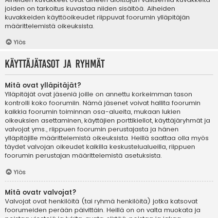
joiden on tarkoitus kuvastaa niiden sisältöä. Aiheiden
kuvakkeiden käyttöoikeudet riippuvat foorumin ylläpitäjän
määrittelemistä oikeuksista.
Ylös
Käyttäjätasot ja ryhmät
Mitä ovat ylläpitäjät?
Ylläpitäjät ovat jäseniä joille on annettu korkeimman tason
kontrolli koko foorumiin. Nämä jäsenet voivat hallita foorumin
kaikkia foorumin toiminnan osa-alueita, mukaan lukien
oikeuksien asettaminen, käyttäjien porttikiellot, käyttäjäryhmät ja
valvojat yms., riippuen foorumin perustajasta ja hänen
ylläpitäjille määrittelemistä oikeuksista. Heillä saattaa olla myös
täydet valvojan oikeudet kaikilla keskustelualueilla, riippuen
foorumin perustajan määrittelemistä asetuksista.
Ylös
Mitä ovatr valvojat?
Valvojat ovat henkilöitä (tai ryhmä henkilöitä) jotka katsovat
foorumeiden perään päivittäin. Heillä on on valta muokata ja