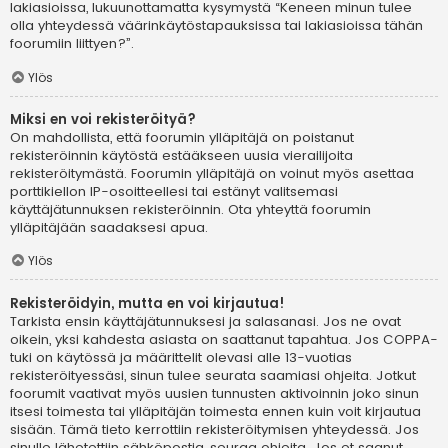
lakiasioissa, lukuunottamatta kysymystä “Keneen minun tulee
olla yhteydessä väärinkäytöstapauksissa tai lakiasioissa tähän
foorumiin liittyen?”.
Ylös
Miksi en voi rekisteröityä?
On mahdollista, että foorumin ylläpitäjä on poistanut
rekisteröinnin käytöstä estääkseen uusia vierailijoita
rekisteröitymästä. Foorumin ylläpitäjä on voinut myös asettaa
porttikiellon IP-osoitteellesi tai estänyt valitsemasi
käyttäjätunnuksen rekisteröinnin. Ota yhteyttä foorumin
ylläpitäjään saadaksesi apua.
Ylös
Rekisteröidyin, mutta en voi kirjautua!
Tarkista ensin käyttäjätunnuksesi ja salasanasi. Jos ne ovat
oikein, yksi kahdesta asiasta on saattanut tapahtua. Jos COPPA-
tuki on käytössä ja määrittelit olevasi alle 13-vuotias
rekisteröityessäsi, sinun tulee seurata saamiasi ohjeita. Jotkut
foorumit vaativat myös uusien tunnusten aktivoinnin joko sinun
itsesi toimesta tai ylläpitäjän toimesta ennen kuin voit kirjautua
sisään. Tämä tieto kerrottiin rekisteröitymisen yhteydessä. Jos
sinulle lähetettiin sähköpostia, seuraa ohjeita. Jos et saanut