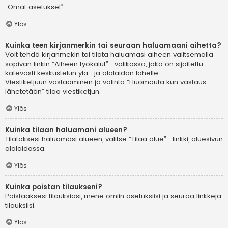
“Omat asetukset”.
Ylös
Kuinka teen kirjanmerkin tai seuraan haluamaani aihetta?
Voit tehdä kirjanmekin tai tilata haluamasi aiheen valitsemalla
sopivan linkin “Aiheen työkalut” -valikossa, joka on sijoitettu
kätevästi keskustelun ylä- ja alalaidan lähelle.
Viestiketjuun vastaaminen ja valinta “Huomauta kun vastaus
lähetetään” tilaa viestiketjun.
Ylös
Kuinka tilaan haluamani alueen?
Tilataksesi haluamasi alueen, valitse “Tilaa alue” -linkki, aluesivun
alalaidassa.
Ylös
Kuinka poistan tilaukseni?
Poistaaksesi tilauksiasi, mene omiin asetuksiisi ja seuraa linkkejä
tilauksiisi.
Ylös