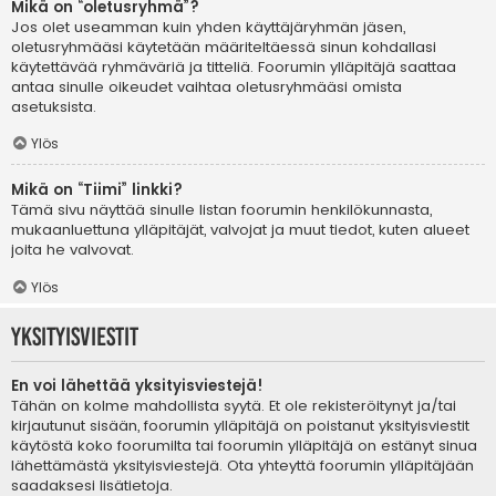
Mikä on “oletusryhmä”?
Jos olet useamman kuin yhden käyttäjäryhmän jäsen,
oletusryhmääsi käytetään määriteltäessä sinun kohdallasi
käytettävää ryhmäväriä ja titteliä. Foorumin ylläpitäjä saattaa
antaa sinulle oikeudet vaihtaa oletusryhmääsi omista
asetuksista.
Ylös
Mikä on “Tiimi” linkki?
Tämä sivu näyttää sinulle listan foorumin henkilökunnasta,
mukaanluettuna ylläpitäjät, valvojat ja muut tiedot, kuten alueet
joita he valvovat.
Ylös
Yksityisviestit
En voi lähettää yksityisviestejä!
Tähän on kolme mahdollista syytä. Et ole rekisteröitynyt ja/tai
kirjautunut sisään, foorumin ylläpitäjä on poistanut yksityisviestit
käytöstä koko foorumilta tai foorumin ylläpitäjä on estänyt sinua
lähettämästä yksityisviestejä. Ota yhteyttä foorumin ylläpitäjään
saadaksesi lisätietoja.