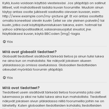
Kyllä, kuvia voidaan käyttää viesteissäsi. Jos ylläpitäjä on sallinut
liitteet, voit mahdollisesti ladata kuvan foorumille. Muutoin sinun
täytyy antaa osoite julkisesti saatavilla olevaan kuvaan, esim.
http://www.example.com/my-picture.gif. Et voi antaa osoitetta
omalla koneellasi oleviin kuviin (ellei se ole yleinen palvelin) tai
kuviin, jotka ovat käyttäjätunnistuksen takana, esim. hotmail tai
yahoo sähköpostilaatikot, salasanasuojatut sivustot, jne.
Näyttääksesi kuvan, käytä BBCoden [img]-tagia.
Ylös
Mitä ovat globaalit tiedotteet?
Globaalit tiedotteet sisältävät tärkeää tietoa ja sinun tulisi lukea
ne aina kun on mahdolista. Ne näkyvät jokaisen alueen
ylälaidassa ja omissa asetuksissa. Globaalien tiedotteiden
oikeudet myöntää foorumin ylläpitäjä.
Ylös
Mitä ovat tiedotteet?
Tiedotteet usein sisältävät tärkeää tietoa foorumista jota olet
lukemassa ja siksi ne tulisi lukea aina kun mahdollista. Tiedotteet
näkyvät jokaisen sivun ylälaidassa niillä foorumeilla joihin ne on
lähetetty. Kuten globaalien tiedotteiden kohdalla, tiedotteiden