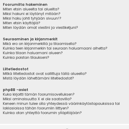
Foorumilta hakeminen
Miten etsin alueelta tai alueilta?
Miksi hakuni ei löytänyt mitään?
Miksi haku johti tyhjään sivuun!?
Miten etsin käyttäjiä?
Miten löydän omat viestini ja viestiketjuni?
Seuraaminen ja kirjanmerkit
Mikä ero on kirjanmerkillä ja tilaamisella?
Kuinka teen kirjanmerkin tai seuraan haluamaani aihetta?
Kuinka tilaan haluamani alueen?
Kuinka poistan tilaukseni?
Liitetiedostot
Mitkä liitetiedostot ovat sallittuja tällä alueella?
Mistä löydän lähettämäni liitetiedostot?
phpBB -asiat
Kuka kirjoitti tämän foorumisovelluksen?
Miksi ominaisuutta X ei ole saatavilla?
Keneen minun tulee olla yhteydessä väärinkäytöstapauksissa tai
lakiasioissa tähän foorumiin liittyen?
Kuinka otan yhteyttä foorumin ylläpitäjään?