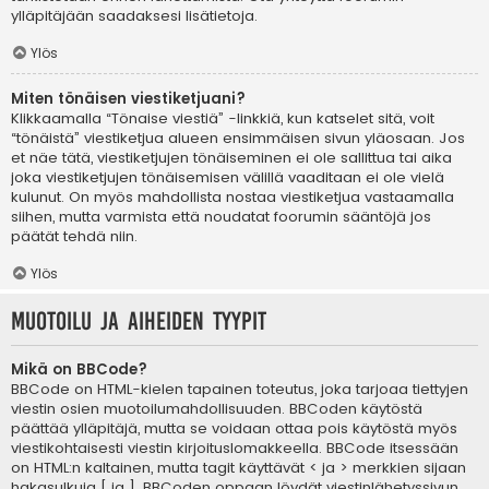
ylläpitäjään saadaksesi lisätietoja.
Ylös
Miten tönäisen viestiketjuani?
Klikkaamalla “Tönaise viestiä” -linkkiä, kun katselet sitä, voit
“tönäistä” viestiketjua alueen ensimmäisen sivun yläosaan. Jos
et näe tätä, viestiketjujen tönäiseminen ei ole sallittua tai aika
joka viestiketjujen tönäisemisen välillä vaaditaan ei ole vielä
kulunut. On myös mahdollista nostaa viestiketjua vastaamalla
siihen, mutta varmista että noudatat foorumin sääntöjä jos
päätät tehdä niin.
Ylös
Muotoilu ja aiheiden tyypit
Mikä on BBCode?
BBCode on HTML-kielen tapainen toteutus, joka tarjoaa tiettyjen
viestin osien muotoilumahdollisuuden. BBCoden käytöstä
päättää ylläpitäjä, mutta se voidaan ottaa pois käytöstä myös
viestikohtaisesti viestin kirjoituslomakkeella. BBCode itsessään
on HTML:n kaltainen, mutta tagit käyttävät < ja > merkkien sijaan
hakasulkuja [ ja ]. BBCoden oppaan löydät viestinlähetyssivun