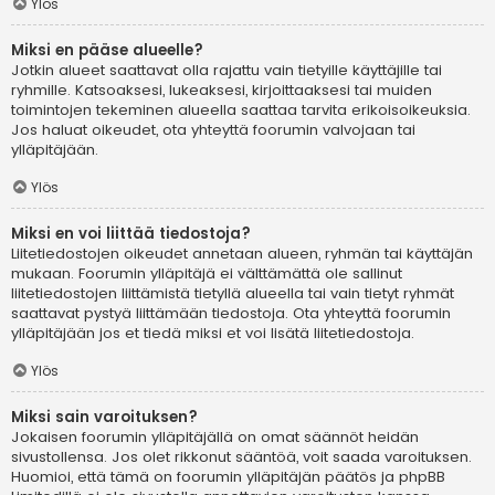
Ylös
Miksi en pääse alueelle?
Jotkin alueet saattavat olla rajattu vain tietyille käyttäjille tai
ryhmille. Katsoaksesi, lukeaksesi, kirjoittaaksesi tai muiden
toimintojen tekeminen alueella saattaa tarvita erikoisoikeuksia.
Jos haluat oikeudet, ota yhteyttä foorumin valvojaan tai
ylläpitäjään.
Ylös
Miksi en voi liittää tiedostoja?
Liitetiedostojen oikeudet annetaan alueen, ryhmän tai käyttäjän
mukaan. Foorumin ylläpitäjä ei välttämättä ole sallinut
liitetiedostojen liittämistä tietyllä alueella tai vain tietyt ryhmät
saattavat pystyä liittämään tiedostoja. Ota yhteyttä foorumin
ylläpitäjään jos et tiedä miksi et voi lisätä liitetiedostoja.
Ylös
Miksi sain varoituksen?
Jokaisen foorumin ylläpitäjällä on omat säännöt heidän
sivustollensa. Jos olet rikkonut sääntöä, voit saada varoituksen.
Huomioi, että tämä on foorumin ylläpitäjän päätös ja phpBB