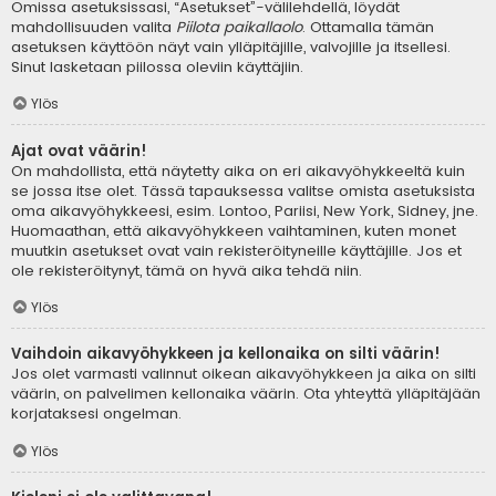
Omissa asetuksissasi, “Asetukset”-välilehdellä, löydät
mahdollisuuden valita
Piilota paikallaolo
. Ottamalla tämän
asetuksen käyttöön näyt vain ylläpitäjille, valvojille ja itsellesi.
Sinut lasketaan piilossa oleviin käyttäjiin.
Ylös
Ajat ovat väärin!
On mahdollista, että näytetty aika on eri aikavyöhykkeeltä kuin
se jossa itse olet. Tässä tapauksessa valitse omista asetuksista
oma aikavyöhykkeesi, esim. Lontoo, Pariisi, New York, Sidney, jne.
Huomaathan, että aikavyöhykkeen vaihtaminen, kuten monet
muutkin asetukset ovat vain rekisteröityneille käyttäjille. Jos et
ole rekisteröitynyt, tämä on hyvä aika tehdä niin.
Ylös
Vaihdoin aikavyöhykkeen ja kellonaika on silti väärin!
Jos olet varmasti valinnut oikean aikavyöhykkeen ja aika on silti
väärin, on palvelimen kellonaika väärin. Ota yhteyttä ylläpitäjään
korjataksesi ongelman.
Ylös