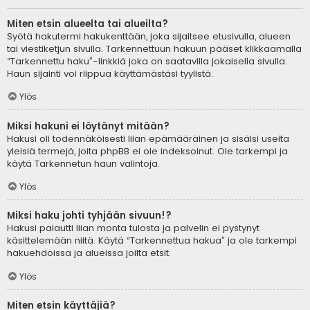
Miten etsin alueelta tai alueilta?
Syötä hakutermi hakukenttään, joka sijaitsee etusivulla, alueen
tai viestiketjun sivulla. Tarkennettuun hakuun pääset klikkaamalla
“Tarkennettu haku”-linkkiä joka on saatavilla jokaisella sivulla.
Haun sijainti voi riippua käyttämästäsi tyylistä.
Ylös
Miksi hakuni ei löytänyt mitään?
Hakusi oli todennäköisesti liian epämääräinen ja sisälsi useita
yleisiä termejä, joita phpBB ei ole indeksoinut. Ole tarkempi ja
käytä Tarkennetun haun valintoja.
Ylös
Miksi haku johti tyhjään sivuun!?
Hakusi palautti liian monta tulosta ja palvelin ei pystynyt
käsittelemään niitä. Käytä “Tarkennettua hakua” ja ole tarkempi
hakuehdoissa ja alueissa joilta etsit.
Ylös
Miten etsin käyttäjiä?