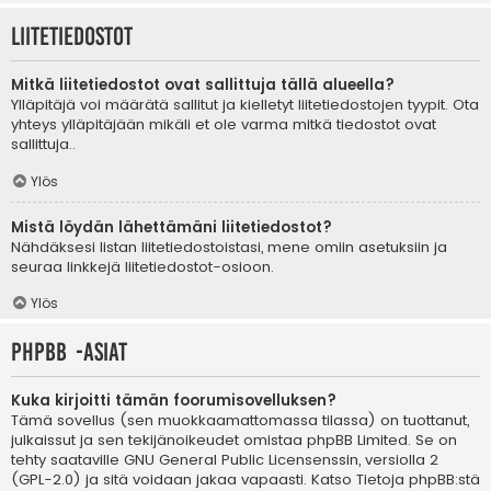
Liitetiedostot
Mitkä liitetiedostot ovat sallittuja tällä alueella?
Ylläpitäjä voi määrätä sallitut ja kielletyt liitetiedostojen tyypit. Ota
yhteys ylläpitäjään mikäli et ole varma mitkä tiedostot ovat
sallittuja..
Ylös
Mistä löydän lähettämäni liitetiedostot?
Nähdäksesi listan liitetiedostoistasi, mene omiin asetuksiin ja
seuraa linkkejä liitetiedostot-osioon.
Ylös
phpBB -asiat
Kuka kirjoitti tämän foorumisovelluksen?
Tämä sovellus (sen muokkaamattomassa tilassa) on tuottanut,
julkaissut ja sen tekijänoikeudet omistaa
phpBB Limited
. Se on
tehty saataville GNU General Public Licensenssin, versiolla 2
(GPL-2.0) ja sitä voidaan jakaa vapaasti. Katso
Tietoja phpBB:stä