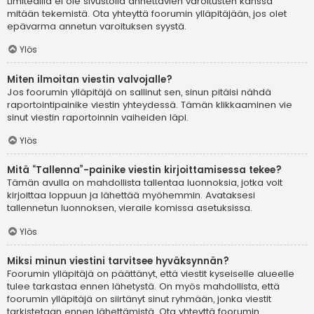
Limitedillä ei ole sivustolla annettavien varoitusten kanssa
mitään tekemistä. Ota yhteyttä foorumin ylläpitäjään, jos olet
epävarma annetun varoituksen syystä.
Ylös
Miten ilmoitan viestin valvojalle?
Jos foorumin ylläpitäjä on sallinut sen, sinun pitäisi nähdä
raportointipainike viestin yhteydessä. Tämän klikkaaminen vie
sinut viestin raportoinnin vaiheiden läpi.
Ylös
Mitä “Tallenna”-painike viestin kirjoittamisessa tekee?
Tämän avulla on mahdollista tallentaa luonnoksia, jotka voit
kirjoittaa loppuun ja lähettää myöhemmin. Avataksesi
tallennetun luonnoksen, vieraile komissa asetuksissa.
Ylös
Miksi minun viestini tarvitsee hyväksynnän?
Foorumin ylläpitäjä on päättänyt, että viestit kyseiselle alueelle
tulee tarkastaa ennen lähetystä. On myös mahdollista, että
foorumin ylläpitäjä on siirtänyt sinut ryhmään, jonka viestit
tarkistetaan ennen lähettämistä. Ota yhteyttä foorumin