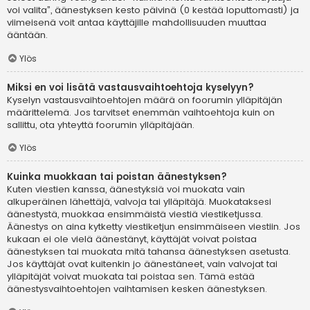
voi valita”, äänestyksen kesto päivinä (0 kestää loputtomasti) ja
viimeisenä voit antaa käyttäjille mahdollisuuden muuttaa
ääntään.
Ylös
Miksi en voi lisätä vastausvaihtoehtoja kyselyyn?
Kyselyn vastausvaihtoehtojen määrä on foorumin ylläpitäjän
määrittelemä. Jos tarvitset enemmän vaihtoehtoja kuin on
sallittu, ota yhteyttä foorumin ylläpitäjään.
Ylös
Kuinka muokkaan tai poistan äänestyksen?
Kuten viestien kanssa, äänestyksiä voi muokata vain
alkuperäinen lähettäjä, valvoja tai ylläpitäjä. Muokataksesi
äänestystä, muokkaa ensimmäistä viestiä viestiketjussa.
Äänestys on aina kytketty viestiketjun ensimmäiseen viestiin. Jos
kukaan ei ole vielä äänestänyt, käyttäjät voivat poistaa
äänestyksen tai muokata mitä tahansa äänestyksen asetusta.
Jos käyttäjät ovat kuitenkin jo äänestäneet, vain valvojat tai
ylläpitäjät voivat muokata tai poistaa sen. Tämä estää
äänestysvaihtoehtojen vaihtamisen kesken äänestyksen.