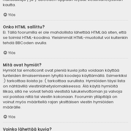
kautta.
Ylös
Onko HTML sallittu?
Ei. Tällä foorumilla ei ole mahdollista lähettää HTML:ää siten, että
se toimisi HTML-koodina. Yleisimmät HTML-muotoilut voi kuitenkin
tehdä BBCoden avulla.
Ylös
Mitä ovat hymiöt?
Hymiöt tai emoticonit ovat pieniä kuvia joita voidaan käyttää
tunteiden ilmaisemiseen lyhyitä koodeja käyttämällä. Esimerkiksi
:) tarkoittaa iloista ja :( tarkoittaa surullista. Hymiöiden täysi lista
on nähtävillä viestinlähetyslomakkeessa. Älä käytä hymiöitä
liikaa, sillä ne voivat tehdä viestistä lukukelvottoman ja valvoja
voi poistaa niitä tai viestin kokonaan. Foorumin ylläpitäjä on
voinut myös määritellä rajan yksittäisen viestin hymiöiden
määrälle.
Ylös
Voinko lähettää kuvia?