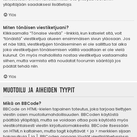
ylläpitäjään saadaksesi lisätietoja.
Ylös
Miten tönäisen viestiketjuani?
Klikkaamalla “Tönaise viestiä” -linkkiä, kun katselet sitä, voit
“tönäistä” viestiketjua alueen ensimmäisen sivun yläosaan. Jos
et näe tätä, viestiketjujen tönäiseminen ei ole sallittua tai aika
joka viestiketjujen tönäisemisen välillä vaaditaan ei ole vielä
kulunut. On myös mahdollista nostaa viestiketjua vastaamalla
siihen, mutta varmista että noudatat foorumin sääntöjä jos
päätät tehdä niin.
Ylös
Muotoilu ja aiheiden tyypit
Mikä on BBCode?
BBCode on HTML-kielen tapainen toteutus, joka tarjoaa tiettyjen
viestin osien muotoilumahdollisuuden. BBCoden käytöstä
päättää ylläpitäjä, mutta se voidaan ottaa pois käytöstä myös
viestikohtaisesti viestin kirjoituslomakkeella. BBCode itsessään
on HTML:n kaltainen, mutta tagit käyttävät < ja > merkkien sijaan
hakasulkuja [ ja ]. BBCoden oppaan löydät viestinlähetyssivun