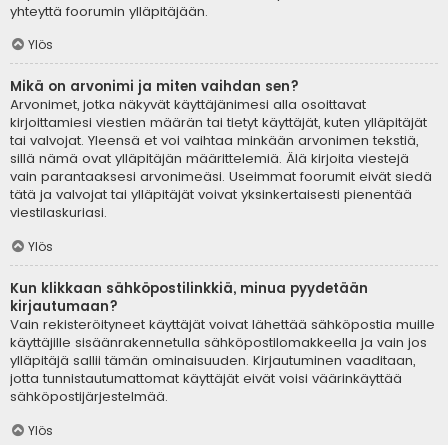
yhteyttä foorumin ylläpitäjään.
Ylös
Mikä on arvonimi ja miten vaihdan sen?
Arvonimet, jotka näkyvät käyttäjänimesi alla osoittavat
kirjoittamiesi viestien määrän tai tietyt käyttäjät, kuten ylläpitäjät
tai valvojat. Yleensä et voi vaihtaa minkään arvonimen tekstiä,
sillä nämä ovat ylläpitäjän määrittelemiä. Älä kirjoita viestejä
vain parantaaksesi arvonimeäsi. Useimmat foorumit eivät siedä
tätä ja valvojat tai ylläpitäjät voivat yksinkertaisesti pienentää
viestilaskuriasi.
Ylös
Kun klikkaan sähköpostilinkkiä, minua pyydetään
kirjautumaan?
Vain rekisteröityneet käyttäjät voivat lähettää sähköpostia muille
käyttäjille sisäänrakennetulla sähköpostilomakkeella ja vain jos
ylläpitäjä sallii tämän ominaisuuden. Kirjautuminen vaaditaan,
jotta tunnistautumattomat käyttäjät eivät voisi väärinkäyttää
sähköpostijärjestelmää.
Ylös