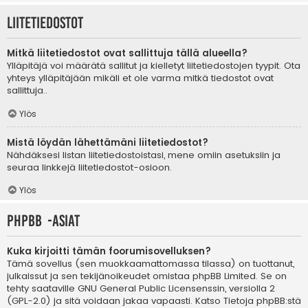
Liitetiedostot
Mitkä liitetiedostot ovat sallittuja tällä alueella?
Ylläpitäjä voi määrätä sallitut ja kielletyt liitetiedostojen tyypit. Ota
yhteys ylläpitäjään mikäli et ole varma mitkä tiedostot ovat
sallittuja..
Ylös
Mistä löydän lähettämäni liitetiedostot?
Nähdäksesi listan liitetiedostoistasi, mene omiin asetuksiin ja
seuraa linkkejä liitetiedostot-osioon.
Ylös
phpBB -asiat
Kuka kirjoitti tämän foorumisovelluksen?
Tämä sovellus (sen muokkaamattomassa tilassa) on tuottanut,
julkaissut ja sen tekijänoikeudet omistaa
phpBB Limited
. Se on
tehty saataville GNU General Public Licensenssin, versiolla 2
(GPL-2.0) ja sitä voidaan jakaa vapaasti. Katso
Tietoja phpBB:stä