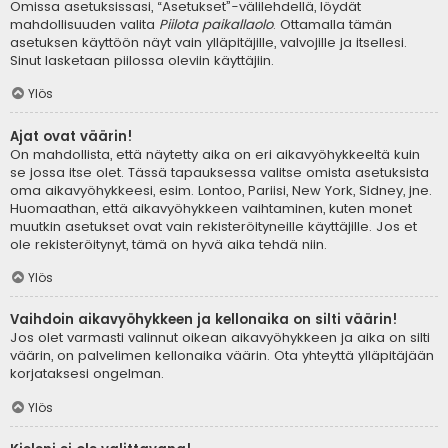
Omissa asetuksissasi, “Asetukset”-välilehdellä, löydät
mahdollisuuden valita
Piilota paikallaolo
. Ottamalla tämän
asetuksen käyttöön näyt vain ylläpitäjille, valvojille ja itsellesi.
Sinut lasketaan piilossa oleviin käyttäjiin.
Ylös
Ajat ovat väärin!
On mahdollista, että näytetty aika on eri aikavyöhykkeeltä kuin
se jossa itse olet. Tässä tapauksessa valitse omista asetuksista
oma aikavyöhykkeesi, esim. Lontoo, Pariisi, New York, Sidney, jne.
Huomaathan, että aikavyöhykkeen vaihtaminen, kuten monet
muutkin asetukset ovat vain rekisteröityneille käyttäjille. Jos et
ole rekisteröitynyt, tämä on hyvä aika tehdä niin.
Ylös
Vaihdoin aikavyöhykkeen ja kellonaika on silti väärin!
Jos olet varmasti valinnut oikean aikavyöhykkeen ja aika on silti
väärin, on palvelimen kellonaika väärin. Ota yhteyttä ylläpitäjään
korjataksesi ongelman.
Ylös