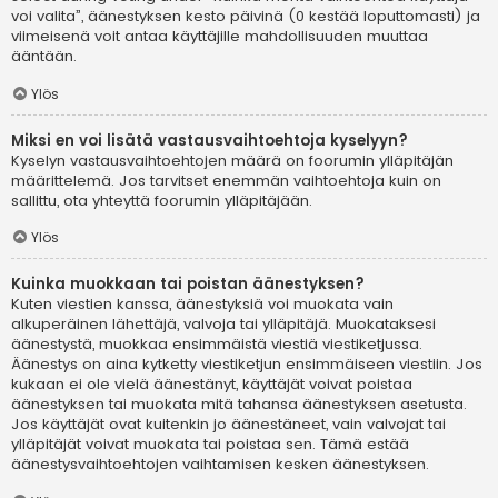
voi valita”, äänestyksen kesto päivinä (0 kestää loputtomasti) ja
viimeisenä voit antaa käyttäjille mahdollisuuden muuttaa
ääntään.
Ylös
Miksi en voi lisätä vastausvaihtoehtoja kyselyyn?
Kyselyn vastausvaihtoehtojen määrä on foorumin ylläpitäjän
määrittelemä. Jos tarvitset enemmän vaihtoehtoja kuin on
sallittu, ota yhteyttä foorumin ylläpitäjään.
Ylös
Kuinka muokkaan tai poistan äänestyksen?
Kuten viestien kanssa, äänestyksiä voi muokata vain
alkuperäinen lähettäjä, valvoja tai ylläpitäjä. Muokataksesi
äänestystä, muokkaa ensimmäistä viestiä viestiketjussa.
Äänestys on aina kytketty viestiketjun ensimmäiseen viestiin. Jos
kukaan ei ole vielä äänestänyt, käyttäjät voivat poistaa
äänestyksen tai muokata mitä tahansa äänestyksen asetusta.
Jos käyttäjät ovat kuitenkin jo äänestäneet, vain valvojat tai
ylläpitäjät voivat muokata tai poistaa sen. Tämä estää
äänestysvaihtoehtojen vaihtamisen kesken äänestyksen.