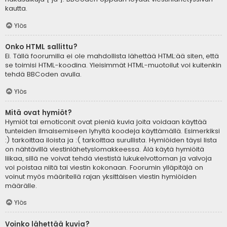
kautta.
Ylös
Onko HTML sallittu?
Ei. Tällä foorumilla ei ole mahdollista lähettää HTML:ää siten, että
se toimisi HTML-koodina. Yleisimmät HTML-muotoilut voi kuitenkin
tehdä BBCoden avulla.
Ylös
Mitä ovat hymiöt?
Hymiöt tai emoticonit ovat pieniä kuvia joita voidaan käyttää
tunteiden ilmaisemiseen lyhyitä koodeja käyttämällä. Esimerkiksi
:) tarkoittaa iloista ja :( tarkoittaa surullista. Hymiöiden täysi lista
on nähtävillä viestinlähetyslomakkeessa. Älä käytä hymiöitä
liikaa, sillä ne voivat tehdä viestistä lukukelvottoman ja valvoja
voi poistaa niitä tai viestin kokonaan. Foorumin ylläpitäjä on
voinut myös määritellä rajan yksittäisen viestin hymiöiden
määrälle.
Ylös
Voinko lähettää kuvia?