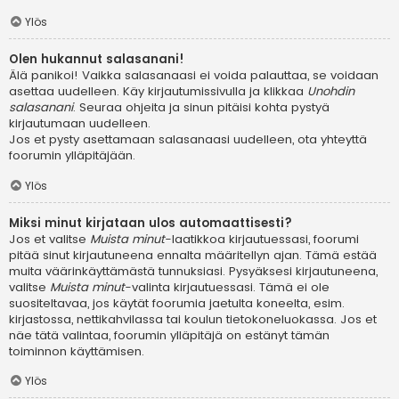
Ylös
Olen hukannut salasanani!
Älä panikoi! Vaikka salasanaasi ei voida palauttaa, se voidaan
asettaa uudelleen. Käy kirjautumissivulla ja klikkaa
Unohdin
salasanani
. Seuraa ohjeita ja sinun pitäisi kohta pystyä
kirjautumaan uudelleen.
Jos et pysty asettamaan salasanaasi uudelleen, ota yhteyttä
foorumin ylläpitäjään.
Ylös
Miksi minut kirjataan ulos automaattisesti?
Jos et valitse
Muista minut
-laatikkoa kirjautuessasi, foorumi
pitää sinut kirjautuneena ennalta määritellyn ajan. Tämä estää
muita väärinkäyttämästä tunnuksiasi. Pysyäksesi kirjautuneena,
valitse
Muista minut
-valinta kirjautuessasi. Tämä ei ole
suositeltavaa, jos käytät foorumia jaetulta koneelta, esim.
kirjastossa, nettikahvilassa tai koulun tietokoneluokassa. Jos et
näe tätä valintaa, foorumin ylläpitäjä on estänyt tämän
toiminnon käyttämisen.
Ylös