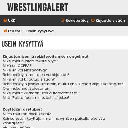
WrestlingAlert
UKK
Rekisteröidy
Kirjaudu sisään
Etusivu
Usein kysyttyä
Usein kysyttyä
Kirjautumisen ja rekisteröitymisen ongelmat
Miksi minun pitää rekisteröityä?
Mikä on COPPA?
Miksi en voi rekisteröityä?
Rekisteröidyin, mutta en voi kirjautua!
Miksi en voi kirjautua sisään?
Rekisteröidyin joskus aiemmin, mutta en voi enää kirjautua sisään?!
Olen hukannut salasanani!
Miksi minut kirjataan ulos automaattisesti?
Mitä “Poista foorumin evästeet” tekee?
Käyttäjän asetukset
Miten muutan asetuksiani?
Kuinka estän käyttäjänimeni näkymisen paikalla olevissa
käyttäjissä?
Ajat ovat väärin!