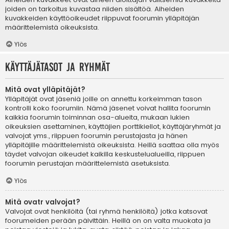
joiden on tarkoitus kuvastaa niiden sisältöä. Aiheiden
kuvakkeiden käyttöoikeudet riippuvat foorumin ylläpitäjän
määrittelemistä oikeuksista.
Ylös
Käyttäjätasot ja ryhmät
Mitä ovat ylläpitäjät?
Ylläpitäjät ovat jäseniä joille on annettu korkeimman tason
kontrolli koko foorumiin. Nämä jäsenet voivat hallita foorumin
kaikkia foorumin toiminnan osa-alueita, mukaan lukien
oikeuksien asettaminen, käyttäjien porttikiellot, käyttäjäryhmät ja
valvojat yms., riippuen foorumin perustajasta ja hänen
ylläpitäjille määrittelemistä oikeuksista. Heillä saattaa olla myös
täydet valvojan oikeudet kaikilla keskustelualueilla, riippuen
foorumin perustajan määrittelemistä asetuksista.
Ylös
Mitä ovatr valvojat?
Valvojat ovat henkilöitä (tai ryhmä henkilöitä) jotka katsovat
foorumeiden perään päivittäin. Heillä on on valta muokata ja