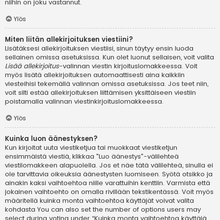
niihin on joku vastannut.
Ylös
Miten liitän allekirjoituksen viestiini?
Lisätäksesi allekirjoituksen viestiisi, sinun täytyy ensin luoda
sellainen omissa asetuksissa. Kun olet luonut sellaisen, voit valita
Lisää allekirjoitus
-valinnan viestin kirjoituslomakkeessa. Voit
myös lisätä allekirjoituksen automaattisesti aina kaikkiin
viesteihisi tekemällä valinnan omissa asetuksissa. Jos teet niin,
voit silti estää allekirjoituksen liittämisen yksittäiseen viestiin
poistamalla valinnan viestinkirjoituslomakkeessa.
Ylös
Kuinka luon äänestyksen?
Kun kirjoitat uuta viestiketjua tai muokkaat viestiketjun
ensimmäistä viestiä, klikkaa "Luo äänestys"-välilehteä
viestilomakkeen alapuolella. Jos et näe tätä välilehteä, sinulla ei
ole tarvittavia oikeuksia äänestysten luomiseen. Syötä otsikko ja
ainakin kaksi vaihtoehtoa niille varattuihin kenttiin. Varmista että
jokainen vaihtoehto on omalla rivillään tekstikentässä. Voit myös
määritellä kuinka monta vaihtoehtoa käyttäjät voivat valita
kohdasta You can also set the number of options users may
select during voting under “Kuinka monta vaihtoehtoa käyttäjä