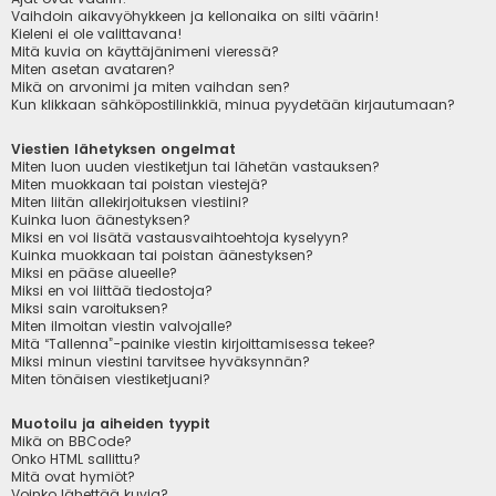
Vaihdoin aikavyöhykkeen ja kellonaika on silti väärin!
Kieleni ei ole valittavana!
Mitä kuvia on käyttäjänimeni vieressä?
Miten asetan avataren?
Mikä on arvonimi ja miten vaihdan sen?
Kun klikkaan sähköpostilinkkiä, minua pyydetään kirjautumaan?
Viestien lähetyksen ongelmat
Miten luon uuden viestiketjun tai lähetän vastauksen?
Miten muokkaan tai poistan viestejä?
Miten liitän allekirjoituksen viestiini?
Kuinka luon äänestyksen?
Miksi en voi lisätä vastausvaihtoehtoja kyselyyn?
Kuinka muokkaan tai poistan äänestyksen?
Miksi en pääse alueelle?
Miksi en voi liittää tiedostoja?
Miksi sain varoituksen?
Miten ilmoitan viestin valvojalle?
Mitä “Tallenna”-painike viestin kirjoittamisessa tekee?
Miksi minun viestini tarvitsee hyväksynnän?
Miten tönäisen viestiketjuani?
Muotoilu ja aiheiden tyypit
Mikä on BBCode?
Onko HTML sallittu?
Mitä ovat hymiöt?
Voinko lähettää kuvia?