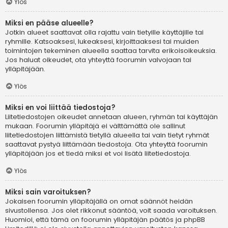
Ylös
Miksi en pääse alueelle?
Jotkin alueet saattavat olla rajattu vain tietyille käyttäjille tai
ryhmille. Katsoaksesi, lukeaksesi, kirjoittaaksesi tai muiden
toimintojen tekeminen alueella saattaa tarvita erikoisoikeuksia.
Jos haluat oikeudet, ota yhteyttä foorumin valvojaan tai
ylläpitäjään.
Ylös
Miksi en voi liittää tiedostoja?
Liitetiedostojen oikeudet annetaan alueen, ryhmän tai käyttäjän
mukaan. Foorumin ylläpitäjä ei välttämättä ole sallinut
liitetiedostojen liittämistä tietyllä alueella tai vain tietyt ryhmät
saattavat pystyä liittämään tiedostoja. Ota yhteyttä foorumin
ylläpitäjään jos et tiedä miksi et voi lisätä liitetiedostoja.
Ylös
Miksi sain varoituksen?
Jokaisen foorumin ylläpitäjällä on omat säännöt heidän
sivustollensa. Jos olet rikkonut sääntöä, voit saada varoituksen.
Huomioi, että tämä on foorumin ylläpitäjän päätös ja phpBB