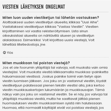
Viestien lähetyksen ongelmat
Miten luon uuden viestiketjun tai lähetän vastauksen?
Aloittaaksesi uuden viestiketjun alueella, klikkaa "Uusi Aihe".
Vastataksesi viestiketjuun klikkaa "Vastaa Viestiin". Viestien
kirjoittaminen voi vaatia rekisteröitymisen. Lista sinun
oikeuksistasi alueella on nähtävillä alueen ja viestiketjun
alalaidassa. Esimerkiksi: Voit kirjoittaa uusia viestejä, Voit
lähettää liitetiedostoja, jne.
Ylös
Miten muokkaan tai poistan viestejä?
Jos et ole foorumin ylläpitäjä tai valvoja, voit muokata vain omia
viestejäsi. Voit muokata viestiä klikkaamalla muokkaa-painiketta
haluamassasi viestissä. Joskus painike toimii vain tietyn ajan
viestin luomisen jälkeen. Jos joku on jo vastannut viestiin, löydät
viestiketjuun palatessasi pienen tekstin viestisi alla, joka kertoo
viestin muokkauskertojen lukumäärän ja muokkausajan. Tämä
näkyy vain jos joku on vastannut viestiin. Se ei näy, jos valvoja tai
ylläpitäjä muokkaa viestiä, mutta he saattavat jättää pienen
huomautuksen viestin muokkaamisen syistä niin halutessaan.
Huomaa, että normaalit käyttäjät eivät voi poistaa viestejä, jos