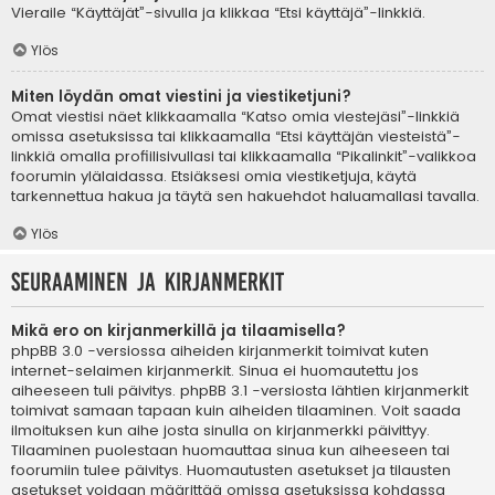
Vieraile “Käyttäjät”-sivulla ja klikkaa “Etsi käyttäjä”-linkkiä.
Ylös
Miten löydän omat viestini ja viestiketjuni?
Omat viestisi näet klikkaamalla “Katso omia viestejäsi”-linkkiä
omissa asetuksissa tai klikkaamalla “Etsi käyttäjän viesteistä”-
linkkiä omalla profiilisivullasi tai klikkaamalla “Pikalinkit”-valikkoa
foorumin ylälaidassa. Etsiäksesi omia viestiketjuja, käytä
tarkennettua hakua ja täytä sen hakuehdot haluamallasi tavalla.
Ylös
Seuraaminen ja kirjanmerkit
Mikä ero on kirjanmerkillä ja tilaamisella?
phpBB 3.0 -versiossa aiheiden kirjanmerkit toimivat kuten
internet-selaimen kirjanmerkit. Sinua ei huomautettu jos
aiheeseen tuli päivitys. phpBB 3.1 -versiosta lähtien kirjanmerkit
toimivat samaan tapaan kuin aiheiden tilaaminen. Voit saada
ilmoituksen kun aihe josta sinulla on kirjanmerkki päivittyy.
Tilaaminen puolestaan huomauttaa sinua kun aiheeseen tai
foorumiin tulee päivitys. Huomautusten asetukset ja tilausten
asetukset voidaan määrittää omissa asetuksissa kohdassa