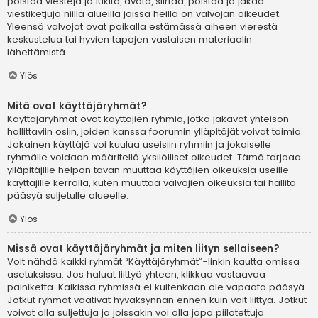
poistaa viestejä ja lukita, avata, siirtää, poistaa ja jakaa
viestiketjuja niillä alueilla joissa heillä on valvojan oikeudet.
Yleensä valvojat ovat paikalla estämässä aiheen vierestä
keskustelua tai hyvien tapojen vastaisen materiaalin
lähettämistä.
Ylös
Mitä ovat käyttäjäryhmät?
Käyttäjäryhmät ovat käyttäjien ryhmiä, jotka jakavat yhteisön
hallittaviin osiin, joiden kanssa foorumin ylläpitäjät voivat toimia.
Jokainen käyttäjä voi kuulua useisiin ryhmiin ja jokaiselle
ryhmälle voidaan määritellä yksilölliset oikeudet. Tämä tarjoaa
ylläpitäjille helpon tavan muuttaa käyttäjien oikeuksia useille
käyttäjille kerralla, kuten muuttaa valvojien oikeuksia tai hallita
pääsyä suljetulle alueelle.
Ylös
Missä ovat käyttäjäryhmät ja miten liityn sellaiseen?
Voit nähdä kaikki ryhmät “Käyttäjäryhmät”-linkin kautta omissa
asetuksissa. Jos haluat liittyä yhteen, klikkaa vastaavaa
painiketta. Kaikissa ryhmissä ei kuitenkaan ole vapaata pääsyä.
Jotkut ryhmät vaativat hyväksynnän ennen kuin voit liittyä. Jotkut
voivat olla suljettuja ja joissakin voi olla jopa piilotettuja