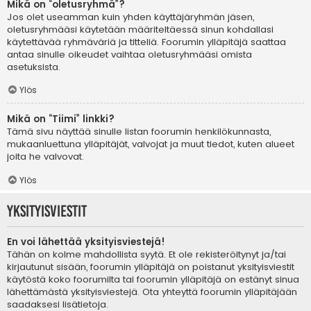
Mikä on “oletusryhmä”?
Jos olet useamman kuin yhden käyttäjäryhmän jäsen,
oletusryhmääsi käytetään määriteltäessä sinun kohdallasi
käytettävää ryhmäväriä ja titteliä. Foorumin ylläpitäjä saattaa
antaa sinulle oikeudet vaihtaa oletusryhmääsi omista
asetuksista.
Ylös
Mikä on “Tiimi” linkki?
Tämä sivu näyttää sinulle listan foorumin henkilökunnasta,
mukaanluettuna ylläpitäjät, valvojat ja muut tiedot, kuten alueet
joita he valvovat.
Ylös
Yksityisviestit
En voi lähettää yksityisviestejä!
Tähän on kolme mahdollista syytä. Et ole rekisteröitynyt ja/tai
kirjautunut sisään, foorumin ylläpitäjä on poistanut yksityisviestit
käytöstä koko foorumilta tai foorumin ylläpitäjä on estänyt sinua
lähettämästä yksityisviestejä. Ota yhteyttä foorumin ylläpitäjään
saadaksesi lisätietoja.