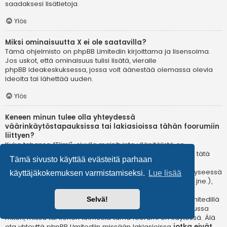
saadaksesi lisätietoja.
Ylös
Miksi ominaisuutta X ei ole saatavilla?
Tämä ohjelmisto on phpBB Limitedin kirjoittama ja lisensoima.
Jos uskot, että ominaisuus tulisi lisätä, vieraile
phpBB ideakeskuksessa
, jossa voit äänestää olemassa olevia
ideoita tai lähettää uuden.
Ylös
Keneen minun tulee olla yhteydessä
väärinkäytöstapauksissa tai lakiasioissa tähän foorumiin
liittyen?
Kuka tahansa “Tiimi”-sivulla mainituista ylläpitäjistä on
todennäköisesti sopiva yhteyshenkilö valituksillesi. Jos et tätä
Tämä sivusto käyttää evästeitä parhaan
kautta saa vastausta, sinun kannattaa ottaa yhteyttä
verkkotunnuksen omistajaan (tee
whois-kysely
) tai jos kyseessä
käyttäjäkokemuksen varmistamiseksi.
Lue lisää
on ilmaispalvelussa oleva (esim. Yahoo!, free.fr, f2s.com, jne.),
ota yhteyttä ylläpitoon tai väärinkäytöksistä vastaavaan
osastoon kyseisessä palvelussa. Huomaa, että phpBB Limitedillä
Selvä!
ei ole lainkaan toimivaltaa
ja sitä ei voida pitää vastuussa
miten, missä tai kenen toimesta tämä foorumi on käytössä. Älä
ota yhteyttä phpBB Limitediin missään lakiasioissa
jotka eivät