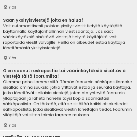
Ylös
Saan yksityisviestejä joita en halua!
Voit automaattisesti poistaa yksityisviestit tietyltä käyttäjältä
käyttämällä käyttäjänhallinnan viestisääntöjä. Jos saat
väärinkäytöksiä sisältäviä viestejä tietyltä käyttäjältä, voit
raportoida viestit valvojille. Heillä on oikeudet estää käyttäjiä
lähettämästä yksityisviestejä.
Ylös
Olen saanut roskapostia tai väärinkäytöksiä sisältäviä
viestejä tältä foorumilta!
Olemme pahoillamme siitä. Tämän foorumin sähköpostilomake
sisältää ominaisuuksia, jotka yrittävät estää ja seurata käyttäjiä,
jotka lähettävät sellaisia viestejä, joten ota yhteyttä foorumin
ylläpitäjään ja lähetä hänelle täysi kopio saamastasi
sähköpostista. On tärkeää, että se sisältää kaikki otsaketiedot
sähköpostista, jotka sisältävät viestin lähettäjän tiedot. Foorumin
ylläpitäjä voi sitten toimia tarpeen mukaan.
Ylös