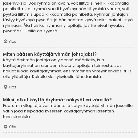
jäsenyyksiä. Jos ryhmä on avoin, voit liittyä siihen klikkaamalla
painiketta. Jos ryhmä vaatii hyväksynnän liittymistä varten, voit
pyytää liittymislupaa klikkaamalla painiketta. Ryhmän johtajan
täytyy hyväksyä pyyntösi ja hän saattaa kysyä miksi haluat liittyä
ryhmään. Älä häiriköi ryhmän ylläpitäjiä jos he eivät hyväksy
pyyntöäsi. Heillä on syynsä.
Ylös
Miten pääsen käyttäjäryhmän johtajaksi?
Käyttäjäryhmän johtaja on yleensä määritelty, kun
käyttäjäryhmät on alunperin luotu ylläpitäjän toimesta. Jos
haluat luoda käyttäjäryhmän, ensimmäinen yhteyshenkilösi tulisi
olla ylläpitäjä. Kokeile yksityisviestin lähettämistä.
Ylös
Miksi jotkut käyttäjäryhmät näkyvät eri väreillä?
Foorumin ylläpitäjä voi määritellä tietyn käyttäjäryhmän jäsenille
värin joka helpottaa kyseisen käyttäjäryhmän jäsenten
tunnistamista.
Ylös