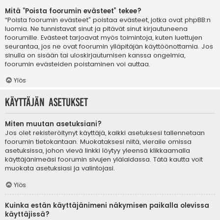
Mitä “Poista foorumin evästeet” tekee?
“Poista foorumin evästeet” poistaa evästeet, jotka ovat phpBB:n
luomia. Ne tunnistavat sinut ja pitävät sinut kirjautuneena
foorumille. Evästeet tarjoavat myös toimintoja, kuten luettujen
seurantaa, jos ne ovat foorumin ylläpitäjän käyttöönottamia. Jos
sinulla on sisään tai uloskirjautumisen kanssa ongelmia,
foorumin evästeiden poistaminen voi auttaa.
Ylös
Käyttäjän asetukset
Miten muutan asetuksiani?
Jos olet rekisteröitynyt käyttäjä, kaikki asetuksesi tallennetaan
foorumin tietokantaan. Muokataksesi niitä, vieraile omissa
asetuksissa, johon vievä linkki löytyy yleensä klikkaamalla
käyttäjänimeäsi foorumin sivujen ylälaidassa. Tätä kautta voit
muokata asetuksiasi ja valintojasi.
Ylös
Kuinka estän käyttäjänimeni näkymisen paikalla olevissa
käyttäjissä?