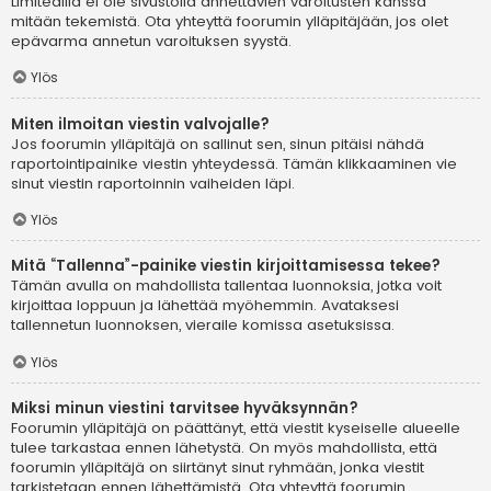
Limitedillä ei ole sivustolla annettavien varoitusten kanssa
mitään tekemistä. Ota yhteyttä foorumin ylläpitäjään, jos olet
epävarma annetun varoituksen syystä.
Ylös
Miten ilmoitan viestin valvojalle?
Jos foorumin ylläpitäjä on sallinut sen, sinun pitäisi nähdä
raportointipainike viestin yhteydessä. Tämän klikkaaminen vie
sinut viestin raportoinnin vaiheiden läpi.
Ylös
Mitä “Tallenna”-painike viestin kirjoittamisessa tekee?
Tämän avulla on mahdollista tallentaa luonnoksia, jotka voit
kirjoittaa loppuun ja lähettää myöhemmin. Avataksesi
tallennetun luonnoksen, vieraile komissa asetuksissa.
Ylös
Miksi minun viestini tarvitsee hyväksynnän?
Foorumin ylläpitäjä on päättänyt, että viestit kyseiselle alueelle
tulee tarkastaa ennen lähetystä. On myös mahdollista, että
foorumin ylläpitäjä on siirtänyt sinut ryhmään, jonka viestit
tarkistetaan ennen lähettämistä. Ota yhteyttä foorumin