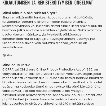
Kirjautumisen ja rekisteröitymisen ongelmat
Miksi minun pitää rekisteröityä?
Sinun ei välttämättä tarvitse, riippuu foorumin ylläpitäjästä,
tarvitaanko foorumilla kirjoittamiseen rekisteröitymistä.
Rekisteröityminen voi kuitenkin antaa sinulle lisää ominaisuuksia
käyttöön, jotka eivät ole vieraiden käytettävissä. Näitä ovat mm.
avatar-kuvan määrittely, yksityisviestit, sähköpostien
lähettäminen muille käyttäjille, käyttäjäryhmien jäsenyys jne.
Siihen menee aikaa vain muutamia hetkiä, joten se on
suositeltavaa.
Ylös
Mikä on COPPA?
COPPA, tai Children’s Online Privacy Protection Act of 1998, on
yhdysvaltalainen laki, joka vaatii kaikkien verkkosivustojen, jotka
mahdollisesti keräävät alle 13-vuotiailta tietoja, hankkia huoltajan
kirjallisen luvan tietojen keräämiseen alle 13-vuotiaalta. Jos olet
epävarma koskeeko tämä sinua rekisteröityvänä käyttäjänä tai
verkkosivua jolle olet rekisteröitymässä, ota yhteyttä
oikeudelliseen neuvonantajaan saadaksesi apua. Huomaa, että
phpBB Limited ja tämän foorumin omistajat eivät voi antaa
lakineuvontaa ja eivät ole yhteyshenkilöitä minkäänlaisissa