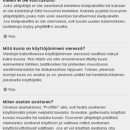
Kieleni ei ole valittavana!
Joko ylläpitäjä ei ole asentanut kielellesi kielipakettia tai kukaan
ei ole kääntänyt tätä foorumia kielellesi. Kokeile pyytää foorumin
ylläpitäjältä, josko hän voisi asentaa tarvitsemasi kielipaketin.
Jos kielipakettia ei ole olemassa, voit luoda uuden käännöksen.
Lisätietoja löytyy
phpBB
®:n sivuilta.
Ylös
Mitä kuvia on käyttäjänimeni vieressä?
Viestejä katsottaessa käyttäjänimen vieressä saattaa näkyä
kaksi kuvaa. Yksi niistä voi olla arvonimeesi liitetty kuva
esimerkiksi tähtien, laatikoiden tai pisteiden muodossa
viestimäärästäsi tai statuksestasi riippuen. Toinen, yleensä
isompi kuva on avatar ja on yleensä uniikki tai henkilökohtainen
jokaisella käyttäjällä.
Ylös
Miten asetan avataren?
Omissa asetuksissa, “Profiilin” alla, voit lisätä avataren
käyttämällä jotain neljästä tavasta: Gravatar, galleriasta, käyttää
kuvaa muualta tai ladata kuvan. Foorumin ylläpitäjä päättää
otetaanko avataret käyttöön ja valitsee mitkä avatarien
käyttöönottotavat sallitaan. Jos et voi käyttää avataria, ota