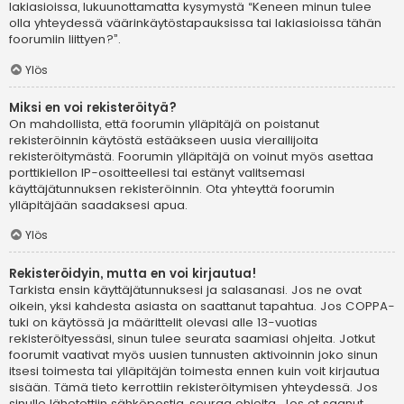
lakiasioissa, lukuunottamatta kysymystä “Keneen minun tulee
olla yhteydessä väärinkäytöstapauksissa tai lakiasioissa tähän
foorumiin liittyen?”.
Ylös
Miksi en voi rekisteröityä?
On mahdollista, että foorumin ylläpitäjä on poistanut
rekisteröinnin käytöstä estääkseen uusia vierailijoita
rekisteröitymästä. Foorumin ylläpitäjä on voinut myös asettaa
porttikiellon IP-osoitteellesi tai estänyt valitsemasi
käyttäjätunnuksen rekisteröinnin. Ota yhteyttä foorumin
ylläpitäjään saadaksesi apua.
Ylös
Rekisteröidyin, mutta en voi kirjautua!
Tarkista ensin käyttäjätunnuksesi ja salasanasi. Jos ne ovat
oikein, yksi kahdesta asiasta on saattanut tapahtua. Jos COPPA-
tuki on käytössä ja määrittelit olevasi alle 13-vuotias
rekisteröityessäsi, sinun tulee seurata saamiasi ohjeita. Jotkut
foorumit vaativat myös uusien tunnusten aktivoinnin joko sinun
itsesi toimesta tai ylläpitäjän toimesta ennen kuin voit kirjautua
sisään. Tämä tieto kerrottiin rekisteröitymisen yhteydessä. Jos
sinulle lähetettiin sähköpostia, seuraa ohjeita. Jos et saanut