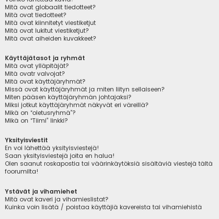
Mitä ovat globaalit tiedotteet?
Mitä ovat tiedotteet?
Mitä ovat kiinnitetyt viestiketjut
Mitä ovat lukitut viestiketjut?
Mitä ovat aiheiden kuvakkeet?
Käyttäjätasot ja ryhmät
Mitä ovat ylläpitäjät?
Mitä ovatr valvojat?
Mitä ovat käyttäjäryhmät?
Missä ovat käyttäjäryhmät ja miten liityn sellaiseen?
Miten pääsen käyttäjäryhmän johtajaksi?
Miksi jotkut käyttäjäryhmät näkyvät eri väreillä?
Mikä on “oletusryhmä”?
Mikä on “Tiimi” linkki?
Yksityisviestit
En voi lähettää yksityisviestejä!
Saan yksityisviestejä joita en halua!
Olen saanut roskapostia tai väärinkäytöksiä sisältäviä viestejä tältä
foorumilta!
Ystävät ja vihamiehet
Mitä ovat kaveri ja vihamieslistat?
Kuinka voin lisätä / poistaa käyttäjiä kavereista tai vihamiehistä