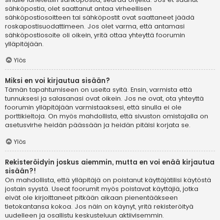
sähköpostia, olet saattanut antaa virheellisen
sähköpostiosoitteen tai sähköpostit ovat saattaneet jäädä
roskapostisuodattimeen. Jos olet varma, että antamasi
sähköpostiosoite oli oikein, yritä ottaa yhteyttä foorumin
ylläpitäjään.
Ylös
Miksi en voi kirjautua sisään?
Tämän tapahtumiseen on useita syitä. Ensin, varmista että
tunnuksesi ja salasanasi ovat oikein. Jos ne ovat, ota yhteyttä
foorumin ylläpitäjään varmistaaksesi, että sinulla ei ole
porttikieltoja. On myös mahdollista, että sivuston omistajalla on
asetusvirhe heidän päässään ja heidän pitäisi korjata se.
Ylös
Rekisteröidyin joskus aiemmin, mutta en voi enää kirjautua
sisään?!
On mahdollista, että ylläpitäjä on poistanut käyttäjätilisi käytöstä
jostain syystä. Useat foorumit myös poistavat käyttäjiä, jotka
eivät ole kirjoittaneet pitkään aikaan pienentääkseen
tietokantansa kokoa. Jos näin on käynyt, yritä rekisteröityä
uudelleen ja osallistu keskusteluun aktiivisemmin.