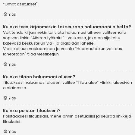
“Omat asetukset”.
Ylös
Kuinka teen kirjanmerkin tai seuraan haluamaani aihetta?
Voit tehdä kirjanmekin tai tilata haluamasi aiheen valitsemalla
sopivan linkin “Aiheen työkalut” -valikossa, joka on sijoitettu
kätevästi keskustelun ylä- ja alalaidan lähelle.
Viestiketjuun vastaaminen ja valinta “Huomauta kun vastaus
lähetetään” tilaa viestiketjun.
Ylös
Kuinka tilaan haluamani alueen?
Tilataksesi haluamasi alueen, valitse “Tilaa alue” -linkki, aluesivun
alalaidassa.
Ylös
Kuinka poistan tilaukseni?
Poistaaksesi tilauksiasi, mene omiin asetuksiisi ja seuraa linkkejä
tilauksiisi.
Ylös