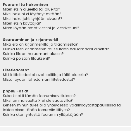
Foorumilta hakeminen
Miten etsin alueelta tai alueilta?
Miksi hakuni ei löytänyt mitään?
Miksi haku johti tyhjään sivuun!?
Miten etsin käyttäjiä?
Miten löydän omat viestini ja viestiketjuni?
Seuraaminen ja kirjanmerkit
Mikä ero on kirjanmerkillä ja tilaamisella?
Kuinka teen kirjanmerkin tai seuraan haluamaani aihetta?
Kuinka tilaan haluamani alueen?
Kuinka poistan tilaukseni?
Liitetiedostot
Mitkä liitetiedostot ovat sallittuja tällä alueella?
Mistä löydän lähettämäni liitetiedostot?
phpBB -asiat
Kuka kirjoitti tämän foorumisovelluksen?
Miksi ominaisuutta X ei ole saatavilla?
Keneen minun tulee olla yhteydessä väärinkäytöstapauksissa tai
lakiasioissa tähän foorumiin liittyen?
Kuinka otan yhteyttä foorumin ylläpitäjään?