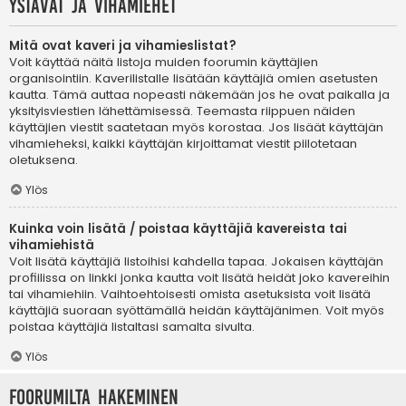
Ystävät ja vihamiehet
Mitä ovat kaveri ja vihamieslistat?
Voit käyttää näitä listoja muiden foorumin käyttäjien
organisointiin. Kaverilistalle lisätään käyttäjiä omien asetusten
kautta. Tämä auttaa nopeasti näkemään jos he ovat paikalla ja
yksityisviestien lähettämisessä. Teemasta riippuen näiden
käyttäjien viestit saatetaan myös korostaa. Jos lisäät käyttäjän
vihamieheksi, kaikki käyttäjän kirjoittamat viestit piilotetaan
oletuksena.
Ylös
Kuinka voin lisätä / poistaa käyttäjiä kavereista tai
vihamiehistä
Voit lisätä käyttäjiä listoihisi kahdella tapaa. Jokaisen käyttäjän
profiilissa on linkki jonka kautta voit lisätä heidät joko kavereihin
tai vihamiehiin. Vaihtoehtoisesti omista asetuksista voit lisätä
käyttäjiä suoraan syöttämällä heidän käyttäjänimen. Voit myös
poistaa käyttäjiä listaltasi samalta sivulta.
Ylös
Foorumilta hakeminen