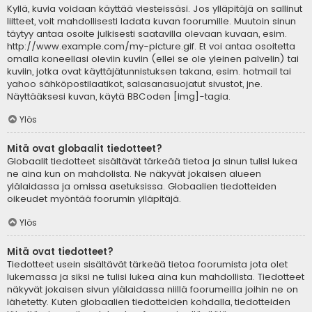
Kyllä, kuvia voidaan käyttää viesteissäsi. Jos ylläpitäjä on sallinut
liitteet, voit mahdollisesti ladata kuvan foorumille. Muutoin sinun
täytyy antaa osoite julkisesti saatavilla olevaan kuvaan, esim.
http://www.example.com/my-picture.gif. Et voi antaa osoitetta
omalla koneellasi oleviin kuviin (ellei se ole yleinen palvelin) tai
kuviin, jotka ovat käyttäjätunnistuksen takana, esim. hotmail tai
yahoo sähköpostilaatikot, salasanasuojatut sivustot, jne.
Näyttääksesi kuvan, käytä BBCoden [img]-tagia.
Ylös
Mitä ovat globaalit tiedotteet?
Globaalit tiedotteet sisältävät tärkeää tietoa ja sinun tulisi lukea
ne aina kun on mahdolista. Ne näkyvät jokaisen alueen
ylälaidassa ja omissa asetuksissa. Globaalien tiedotteiden
oikeudet myöntää foorumin ylläpitäjä.
Ylös
Mitä ovat tiedotteet?
Tiedotteet usein sisältävät tärkeää tietoa foorumista jota olet
lukemassa ja siksi ne tulisi lukea aina kun mahdollista. Tiedotteet
näkyvät jokaisen sivun ylälaidassa niillä foorumeilla joihin ne on
lähetetty. Kuten globaalien tiedotteiden kohdalla, tiedotteiden