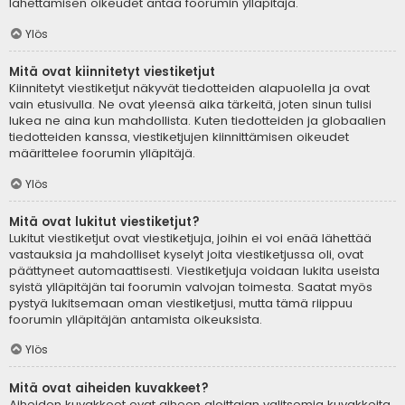
lähettämisen oikeudet antaa foorumin ylläpitäjä.
Ylös
Mitä ovat kiinnitetyt viestiketjut
Kiinnitetyt viestiketjut näkyvät tiedotteiden alapuolella ja ovat
vain etusivulla. Ne ovat yleensä aika tärkeitä, joten sinun tulisi
lukea ne aina kun mahdollista. Kuten tiedotteiden ja globaalien
tiedotteiden kanssa, viestiketjujen kiinnittämisen oikeudet
määrittelee foorumin ylläpitäjä.
Ylös
Mitä ovat lukitut viestiketjut?
Lukitut viestiketjut ovat viestiketjuja, joihin ei voi enää lähettää
vastauksia ja mahdolliset kyselyt joita viestiketjussa oli, ovat
päättyneet automaattisesti. Viestiketjuja voidaan lukita useista
syistä ylläpitäjän tai foorumin valvojan toimesta. Saatat myös
pystyä lukitsemaan oman viestiketjusi, mutta tämä riippuu
foorumin ylläpitäjän antamista oikeuksista.
Ylös
Mitä ovat aiheiden kuvakkeet?
Aiheiden kuvakkeet ovat aiheen aloittajan valitsemia kuvakkeita