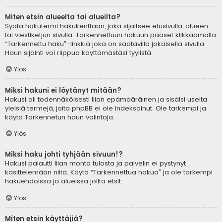
Miten etsin alueelta tai alueilta?
Syötä hakutermi hakukenttään, joka sijaitsee etusivulla, alueen
tai viestiketjun sivulla. Tarkennettuun hakuun pääset klikkaamalla
“Tarkennettu haku”-linkkiä joka on saatavilla jokaisella sivulla.
Haun sijainti voi riippua käyttämästäsi tyylistä.
Ylös
Miksi hakuni ei löytänyt mitään?
Hakusi oli todennäköisesti liian epämääräinen ja sisälsi useita
yleisiä termejä, joita phpBB ei ole indeksoinut. Ole tarkempi ja
käytä Tarkennetun haun valintoja.
Ylös
Miksi haku johti tyhjään sivuun!?
Hakusi palautti liian monta tulosta ja palvelin ei pystynyt
käsittelemään niitä. Käytä “Tarkennettua hakua” ja ole tarkempi
hakuehdoissa ja alueissa joilta etsit.
Ylös
Miten etsin käyttäjiä?