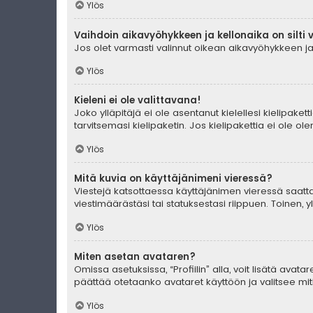
Ylös
Vaihdoin aikavyöhykkeen ja kellonaika on silti 
Jos olet varmasti valinnut oikean aikavyöhykkeen ja 
Ylös
Kieleni ei ole valittavana!
Joko ylläpitäjä ei ole asentanut kielellesi kielipaket
tarvitsemasi kielipaketin. Jos kielipakettia ei ole o
Ylös
Mitä kuvia on käyttäjänimeni vieressä?
Viestejä katsottaessa käyttäjänimen vieressä saattaa
viestimäärästäsi tai statuksestasi riippuen. Toinen, 
Ylös
Miten asetan avataren?
Omissa asetuksissa, “Profiilin” alla, voit lisätä avat
päättää otetaanko avataret käyttöön ja valitsee mitk
Ylös