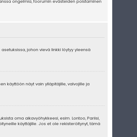
en kanssa ongelmia, foorumin evästeiden poistaminen
 asetuksissa, johon vievä linkki löytyy yleensä
 käyttöön näyt vain ylläpitäjille, valvojille ja
uksista oma aikavyöhykkeesi, esim. Lontoo, Pariisi,
eille käyttäjille. Jos et ole rekisteröitynyt, tämä