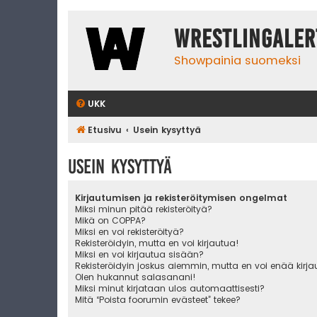
WrestlingAler
Showpainia suomeksi
UKK
Etusivu
Usein kysyttyä
Usein kysyttyä
Kirjautumisen ja rekisteröitymisen ongelmat
Miksi minun pitää rekisteröityä?
Mikä on COPPA?
Miksi en voi rekisteröityä?
Rekisteröidyin, mutta en voi kirjautua!
Miksi en voi kirjautua sisään?
Rekisteröidyin joskus aiemmin, mutta en voi enää kirj
Olen hukannut salasanani!
Miksi minut kirjataan ulos automaattisesti?
Mitä “Poista foorumin evästeet” tekee?