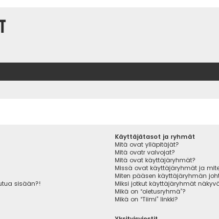
t
Käyttäjätasot ja ryhmät
Mitä ovat ylläpitäjät?
Mitä ovatr valvojat?
Mitä ovat käyttäjäryhmät?
Missä ovat käyttäjäryhmät ja miten
Miten pääsen käyttäjäryhmän joht
autua sisään?!
Miksi jotkut käyttäjäryhmät näkyvät
Mikä on “oletusryhmä”?
Mikä on “Tiimi” linkki?
Yksityisviestit