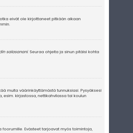
jotka eivät ole kirjoittaneet pitkään aikaan
emmin.
in salasanani
. Seuraa ohjeita ja sinun pitäisi kohta
stää muita väärinkäyttämästä tunnuksiasi. Pysyäksesi
, esim. kirjastossa, nettikahvilassa tai koulun
a foorumille. Evästeet tarjoavat myös toimintoja,