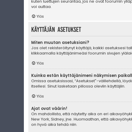
kuten luettujen seurantaa, jos ne ovat foorumin yll
voi auttaa.
Ylös
Käyttäjän asetukset
Miten muutan asetuksiani?
Jos olet rekisteröitynyt käyttäjä, kaikki asetuksesi 
klikkaamalla käyttäjänimeäsi foorumin sivujen ylälai
Ylös
Kuinka estän käyttäjänimeni näkymisen paikall
Omissa asetuksissasi, “Asetukset”-välilehdellä, löy
itsellesi. Sinut lasketaan piilossa oleviin käyttäjiin.
Ylös
Ajat ovat väärin!
On mahdollista, että näytetty aika on eri aikavyöhyk
New York, Sidney, jne. Huomaathan, että aikavyöhykke
on hyvä aika tehdä niin.