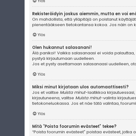
Ylös
Rekisteröidyin joskus aiemmin, mutta en voi en
On mahdollista, että ylläpitäjä on poistanut käyttäjät
pienentääkseen tietokantansa kokoa. Jos näin on käyn
Ylös
Olen hukannut salasanani!
Älä panikoi! Vaikka salasanaasi ei voida palauttaa, 
pystyä kirjautumaan uudelleen.
Jos et pysty asettamaan salasanaasi uudelleen, ota 
Ylös
Miksi minut kirjataan ulos automaattisesti?
Jos et valitse
Muista minut
-laatikkoa kirjautuessasi
kirjautuneena, valitse
Muista minut
-valinta kirjautue
tietokoneluokassa. Jos et näe tätä valintaa, foorum
Ylös
Mitä “Poista foorumin evästeet” tekee?
“Poista foorumin evästeet” poistaa evästeet, jotka ov