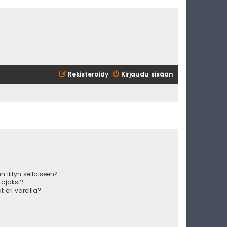
Rekisteröidy
Kirjaudu sisään
 liityn sellaiseen?
ajaksi?
 eri väreillä?