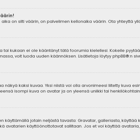
väärin!
aika on silti väärin, on palvelimen kellonaika väärin. Ota yhteyttä y
tia tai kukaan ei ole kääntänyt tätä foorumia kielellesi. Kokeile pyytä
lemassa, voit luoda uuden käännöksen. Lisätietoja löytyy
phpBB
®:n sivu
 näkyä kaksi kuvaa. Yksi niistä voi olla arvonimeesi liitetty kuva esi
yleensä isompi kuva on avatar ja on yleensä uniikki tai henkilökohtaine
aren käyttämällä jotain neljästä tavasta: Gravatar, galleriasta, käyttä
ä avatarien käyttöönottotavat sallitaan. Jos et voi käyttää avataria, 