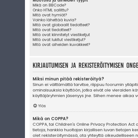
Muotoilu ja aiheiden tyypit
Mikä on BBCode?
Onko HTML sallittu?
Mitä ovat hymiöt?
Voinko lähettää kuvia?
Mitä ovat globaalit tiedotteet?
Mitä ovat tiedotteet?
Mitä ovat kiinnitetyt viestiketjut
Mitä ovat lukitut viestiketjut?
Mitä ovat aiheiden kuvakkeet?
Kirjautumisen ja rekisteröitymisen ong
Miksi minun pitää rekisteröityä?
Sinun ei välttämättä tarvitse, riippuu foorumin ylläpi
ominaisuuksia käyttöön, jotka eivät ole vieraiden käy
käyttäjäryhmien jäsenyys jne. Siihen menee aikaa va
Ylös
Mikä on COPPA?
COPPA, tai Children’s Online Privacy Protection Act of
tietoja, hankkia huoltajan kirjallisen luvan tietoje
olet rekisteröitymässä, ota yhteyttä oikeudellisee