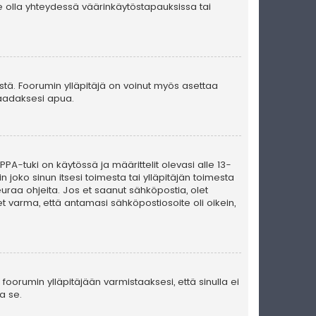
e olla yhteydessä väärinkäytöstapauksissa tai
ästä. Foorumin ylläpitäjä on voinut myös asettaa
 saadaksesi apua.
PA-tuki on käytössä ja määrittelit olevasi alle 13-
n joko sinun itsesi toimesta tai ylläpitäjän toimesta
seuraa ohjeita. Jos et saanut sähköpostia, olet
t varma, että antamasi sähköpostiosoite oli oikein,
foorumin ylläpitäjään varmistaaksesi, että sinulla ei
a se.