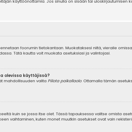
äpitäjän käyttöönottamia. Jos sinulla on sisään tai uloskirjautumis
tallennetaan foorumin tietokantaan. Muokataksesi niitä, vieraile omissa
dassa. Tätä kautta voit muokata asetuksiasi ja valintojasi.
a olevissa käyttäjissä?
dät mahdollisuuden valita
Piilota paikallaolo
. Ottamalla tämän asetuksen
keeltä kuin se jossa itse olet. Tässä tapauksessa valitse omista aset
en vaihtaminen, kuten monet muutkin asetukset ovat vain rekisteröityn