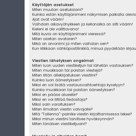
Käyttäjän asetukset
Miten muutan asetuksiani?
Kuinka estän käyttäjänimeni näkymisen paikalla olevis
Ajat ovat väärin!
Vaihdoin aikavyöhykkeen ja kellonaika on silti väärin!
Kieleni ei ole valittavana!
Mitä kuvia on käyttäjänimeni vieressä?
Miten asetan avataren?
Mikä on arvonimi ja miten vaihdan sen?
Kun klikkaan sähköpostilinkkiä, minua pyydetään kirj
Viestien lähetyksen ongelmat
Miten luon uuden viestiketjun tai lähetän vastauksen?
Miten muokkaan tai poistan viestejä?
Miten liitän allekirjoituksen viestiini?
Kuinka luon äänestyksen?
Miksi en voi lisätä vastausvaihtoehtoja kyselyyn?
Kuinka muokkaan tai poistan äänestyksen?
Miksi en pääse alueelle?
Miksi en voi liittää tiedostoja?
Miksi sain varoituksen?
Miten ilmoitan viestin valvojalle?
Mitä “Tallenna”-painike viestin kirjoittamisessa tekee?
Miksi minun viestini tarvitsee hyväksynnän?
Miten tönäisen viestiketjuani?