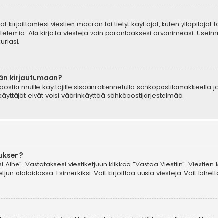
t kirjoittamiesi viestien määrän tai tietyt käyttäjät, kuten ylläpitäjät
telemiä. Älä kirjoita viestejä vain parantaaksesi arvonimeäsi. Useimm
uriasi.
ään kirjautumaan?
postia muille käyttäjille sisäänrakennetulla sähköpostilomakkeella ja
äyttäjät eivät voisi väärinkäyttää sähköpostijärjestelmää.
auksen?
i Aihe". Vastataksesi viestiketjuun klikkaa "Vastaa Viestiin". Viestien 
jun alalaidassa. Esimerkiksi: Voit kirjoittaa uusia viestejä, Voit lähettä