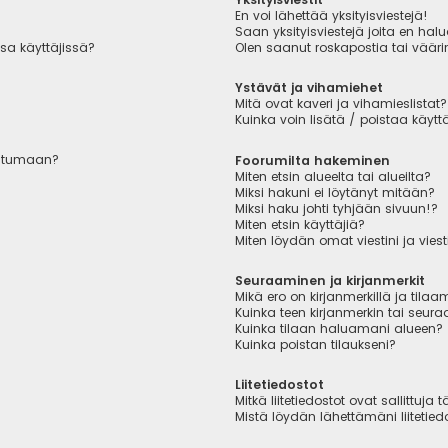
En voi lähettää yksityisviestejä!
Saan yksityisviestejä joita en hal
sa käyttäjissä?
Olen saanut roskapostia tai väärin
Ystävät ja vihamiehet
Mitä ovat kaveri ja vihamieslistat?
Kuinka voin lisätä / poistaa käytt
autumaan?
Foorumilta hakeminen
Miten etsin alueelta tai alueilta?
Miksi hakuni ei löytänyt mitään?
Miksi haku johti tyhjään sivuun!?
Miten etsin käyttäjiä?
Miten löydän omat viestini ja viest
Seuraaminen ja kirjanmerkit
Mikä ero on kirjanmerkillä ja tilaa
Kuinka teen kirjanmerkin tai seu
Kuinka tilaan haluamani alueen?
Kuinka poistan tilaukseni?
Liitetiedostot
Mitkä liitetiedostot ovat sallittuja t
Mistä löydän lähettämäni liitetied