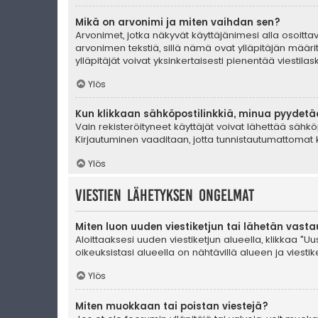
Mikä on arvonimi ja miten vaihdan sen?
Arvonimet, jotka näkyvät käyttäjänimesi alla osoittava
arvonimen tekstiä, sillä nämä ovat ylläpitäjän määrit
ylläpitäjät voivat yksinkertaisesti pienentää viestilask
Ylös
Kun klikkaan sähköpostilinkkiä, minua pyydet
Vain rekisteröityneet käyttäjät voivat lähettää sähkö
Kirjautuminen vaaditaan, jotta tunnistautumattomat k
Ylös
Viestien lähetyksen ongelmat
Miten luon uuden viestiketjun tai lähetän vast
Aloittaaksesi uuden viestiketjun alueella, klikkaa "Uus
oikeuksistasi alueella on nähtävillä alueen ja viestiket
Ylös
Miten muokkaan tai poistan viestejä?