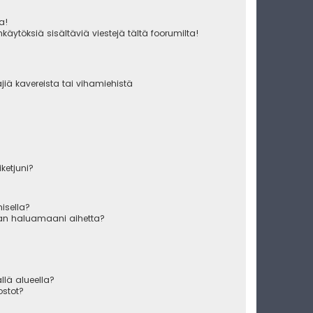
ua!
käytöksiä sisältäviä viestejä tältä foorumilta!
äjiä kavereista tai vihamiehistä
iketjuni?
misella?
raan haluamaani aihetta?
ällä alueella?
ostot?