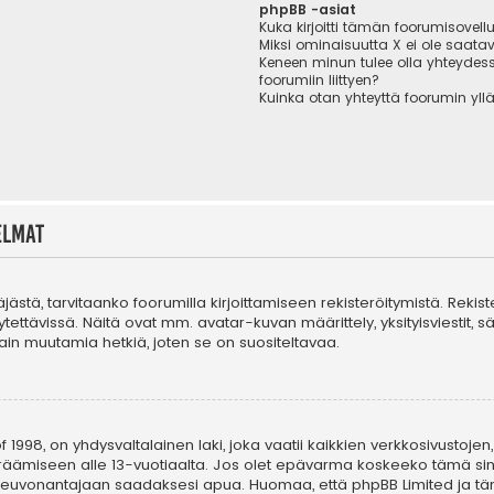
phpBB -asiat
Kuka kirjoitti tämän foorumisovell
Miksi ominaisuutta X ei ole saatav
Keneen minun tulee olla yhteydes
foorumiin liittyen?
Kuinka otan yhteyttä foorumin yll
elmat
täjästä, tarvitaanko foorumilla kirjoittamiseen rekisteröitymistä. Rekis
tettävissä. Näitä ovat mm. avatar-kuvan määrittely, yksityisviestit, s
in muutamia hetkiä, joten se on suositeltavaa.
 1998, on yhdysvaltalainen laki, joka vaatii kaikkien verkkosivustojen,
n keräämiseen alle 13-vuotiaalta. Jos olet epävarma koskeeko tämä sin
n neuvonantajaan saadaksesi apua. Huomaa, että phpBB Limited ja tä