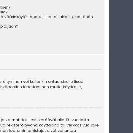
uksen?
illa?
sä väärinkäytöstapauksissa tai lakiasioissa tähän
äpitäjään?
teröityminen voi kuitenkin antaa sinulle lisää
ähköpostien lähettäminen muille käyttäjille,
 jotka mahdollisesti keräävät alle 13-vuotiailta
ua rekisteröityvänä käyttäjänä tai verkkosivua jolle
män foorumin omistajat eivät voi antaa