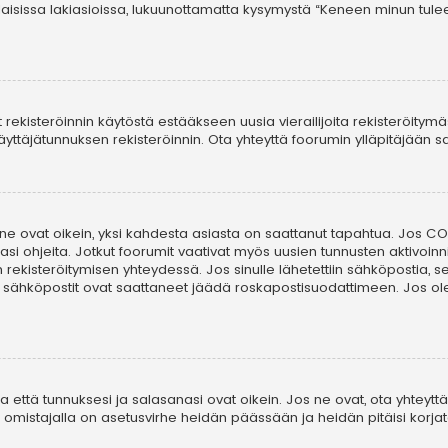
laisissa lakiasioissa, lukuunottamatta kysymystä “Keneen minun tule
t rekisteröinnin käytöstä estääkseen uusia vierailijoita rekisteröitym
i käyttäjätunnuksen rekisteröinnin. Ota yhteyttä foorumin ylläpitäjään
 ne ovat oikein, yksi kahdesta asiasta on saattanut tapahtua. Jos COP
asi ohjeita. Jotkut foorumit vaativat myös uusien tunnusten aktivoinni
in rekisteröitymisen yhteydessä. Jos sinulle lähetettiin sähköpostia, 
i sähköpostit ovat saattaneet jäädä roskapostisuodattimeen. Jos ole
että tunnuksesi ja salasanasi ovat oikein. Jos ne ovat, ota yhteyttä 
on omistajalla on asetusvirhe heidän päässään ja heidän pitäisi korjat