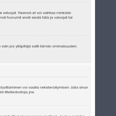
 tai valvojat. Yleensä et voi vaihtaa minkään
at foorumit eivät siedä tätä ja valvojat tai
 vain jos ylläpitäjä sallii tämän ominaisuuden.
kirjoittaminen voi vaatia rekisteröitymisen. Lista sinun
ä liitetiedostoja, jne.