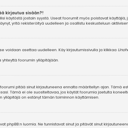
ää kirjautua sisään?!
ilisi käytöstä jostain syystä. Useat foorumit myös poistavat käyttäjiä, 
yt, yritä rekisteröityä uudelleen ja osallistu keskusteluun aktiivis
se voidaan asettaa uudelleen. Käy kirjautumissivulla ja klikkaa
Unohd
yhteyttä foorumin ylläpitäjään.
, foorumi pitää sinut kirjautuneena ennalta määritellyn ajan. Tämä e
ssasi. Tämä ei ole suositeltavaa, jos käytät foorumia jaetulta koneelta
in ylläpitäjä on estänyt tämän toiminnon käyttämisen.
at phpBB:n luomia. Ne tunnistavat sinut ja pitävät sinut kirjautuneen