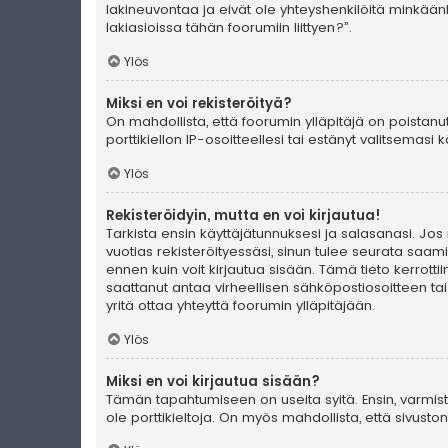
lakineuvontaa ja eivät ole yhteyshenkilöitä minkään
lakiasioissa tähän foorumiin liittyen?”.
Ylös
Miksi en voi rekisteröityä?
On mahdollista, että foorumin ylläpitäjä on poistanu
porttikiellon IP-osoitteellesi tai estänyt valitsemas
Ylös
Rekisteröidyin, mutta en voi kirjautua!
Tarkista ensin käyttäjätunnuksesi ja salasanasi. Jos
vuotias rekisteröityessäsi, sinun tulee seurata saami
ennen kuin voit kirjautua sisään. Tämä tieto kerrotti
saattanut antaa virheellisen sähköpostiosoitteen ta
yritä ottaa yhteyttä foorumin ylläpitäjään.
Ylös
Miksi en voi kirjautua sisään?
Tämän tapahtumiseen on useita syitä. Ensin, varmista 
ole porttikieltoja. On myös mahdollista, että sivust