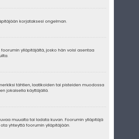
lläpitäjään korjataksesi ongelman.
ä foorumin ylläpitäjältä, josko hän voisi asentaa
ilta.
merkiksi tähtien, laatikoiden tai pisteiden muodossa
n jokaisella käyttäjällä.
ä kuvaa muualta tai ladata kuvan. Foorumin ylläpitäjä
ota yhteyttä foorumin ylläpitäjään.