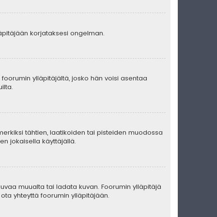
lläpitäjään korjataksesi ongelman.
ä foorumin ylläpitäjältä, josko hän voisi asentaa
ilta.
merkiksi tähtien, laatikoiden tai pisteiden muodossa
n jokaisella käyttäjällä.
ä kuvaa muualta tai ladata kuvan. Foorumin ylläpitäjä
ota yhteyttä foorumin ylläpitäjään.