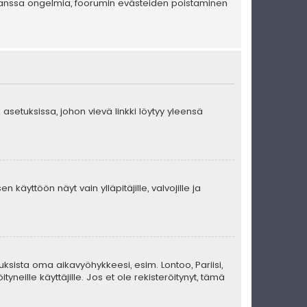
en kanssa ongelmia, foorumin evästeiden poistaminen
 asetuksissa, johon vievä linkki löytyy yleensä
 käyttöön näyt vain ylläpitäjille, valvojille ja
uksista oma aikavyöhykkeesi, esim. Lontoo, Pariisi,
eille käyttäjille. Jos et ole rekisteröitynyt, tämä