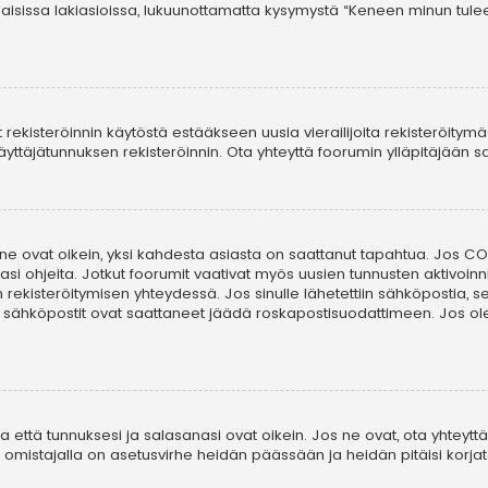
laisissa lakiasioissa, lukuunottamatta kysymystä “Keneen minun tule
t rekisteröinnin käytöstä estääkseen uusia vierailijoita rekisteröitym
i käyttäjätunnuksen rekisteröinnin. Ota yhteyttä foorumin ylläpitäjään
 ne ovat oikein, yksi kahdesta asiasta on saattanut tapahtua. Jos COP
asi ohjeita. Jotkut foorumit vaativat myös uusien tunnusten aktivoinni
in rekisteröitymisen yhteydessä. Jos sinulle lähetettiin sähköpostia, 
i sähköpostit ovat saattaneet jäädä roskapostisuodattimeen. Jos ole
että tunnuksesi ja salasanasi ovat oikein. Jos ne ovat, ota yhteyttä 
on omistajalla on asetusvirhe heidän päässään ja heidän pitäisi korjat