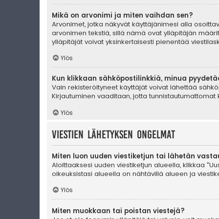
Mikä on arvonimi ja miten vaihdan sen?
Arvonimet, jotka näkyvät käyttäjänimesi alla osoittava
arvonimen tekstiä, sillä nämä ovat ylläpitäjän määrit
ylläpitäjät voivat yksinkertaisesti pienentää viestilask
Ylös
Kun klikkaan sähköpostilinkkiä, minua pyydet
Vain rekisteröityneet käyttäjät voivat lähettää sähkö
Kirjautuminen vaaditaan, jotta tunnistautumattomat k
Ylös
Viestien lähetyksen ongelmat
Miten luon uuden viestiketjun tai lähetän vast
Aloittaaksesi uuden viestiketjun alueella, klikkaa "Uus
oikeuksistasi alueella on nähtävillä alueen ja viestiket
Ylös
Miten muokkaan tai poistan viestejä?