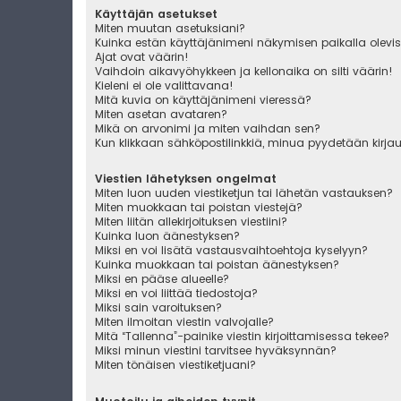
Käyttäjän asetukset
Miten muutan asetuksiani?
Kuinka estän käyttäjänimeni näkymisen paikalla olevis
Ajat ovat väärin!
Vaihdoin aikavyöhykkeen ja kellonaika on silti väärin!
Kieleni ei ole valittavana!
Mitä kuvia on käyttäjänimeni vieressä?
Miten asetan avataren?
Mikä on arvonimi ja miten vaihdan sen?
Kun klikkaan sähköpostilinkkiä, minua pyydetään kirj
Viestien lähetyksen ongelmat
Miten luon uuden viestiketjun tai lähetän vastauksen?
Miten muokkaan tai poistan viestejä?
Miten liitän allekirjoituksen viestiini?
Kuinka luon äänestyksen?
Miksi en voi lisätä vastausvaihtoehtoja kyselyyn?
Kuinka muokkaan tai poistan äänestyksen?
Miksi en pääse alueelle?
Miksi en voi liittää tiedostoja?
Miksi sain varoituksen?
Miten ilmoitan viestin valvojalle?
Mitä “Tallenna”-painike viestin kirjoittamisessa tekee?
Miksi minun viestini tarvitsee hyväksynnän?
Miten tönäisen viestiketjuani?