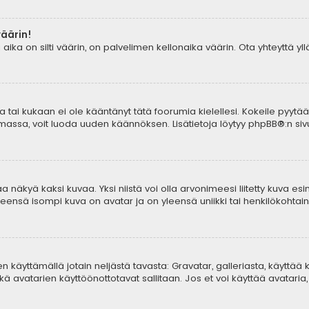
väärin!
aika on silti väärin, on palvelimen kellonaika väärin. Ota yhteyttä y
tia tai kukaan ei ole kääntänyt tätä foorumia kielellesi. Kokeile pyytä
lemassa, voit luoda uuden käännöksen. Lisätietoja löytyy
phpBB
®:n sivu
 näkyä kaksi kuvaa. Yksi niistä voi olla arvonimeesi liitetty kuva esi
yleensä isompi kuva on avatar ja on yleensä uniikki tai henkilökohtaine
aren käyttämällä jotain neljästä tavasta: Gravatar, galleriasta, käyttä
ä avatarien käyttöönottotavat sallitaan. Jos et voi käyttää avataria, 