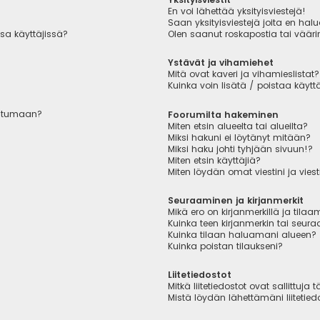
En voi lähettää yksityisviestejä!
Saan yksityisviestejä joita en hal
sa käyttäjissä?
Olen saanut roskapostia tai väärin
Ystävät ja vihamiehet
Mitä ovat kaveri ja vihamieslistat?
Kuinka voin lisätä / poistaa käytt
autumaan?
Foorumilta hakeminen
Miten etsin alueelta tai alueilta?
Miksi hakuni ei löytänyt mitään?
Miksi haku johti tyhjään sivuun!?
Miten etsin käyttäjiä?
Miten löydän omat viestini ja viest
Seuraaminen ja kirjanmerkit
Mikä ero on kirjanmerkillä ja tilaa
Kuinka teen kirjanmerkin tai seu
Kuinka tilaan haluamani alueen?
Kuinka poistan tilaukseni?
Liitetiedostot
Mitkä liitetiedostot ovat sallittuja t
Mistä löydän lähettämäni liitetied