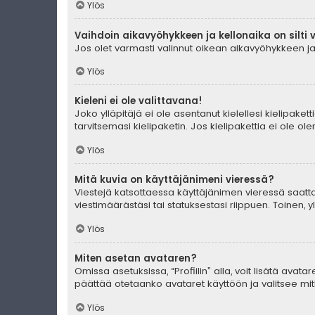
Ylös
Vaihdoin aikavyöhykkeen ja kellonaika on silti 
Jos olet varmasti valinnut oikean aikavyöhykkeen ja 
Ylös
Kieleni ei ole valittavana!
Joko ylläpitäjä ei ole asentanut kielellesi kielipaket
tarvitsemasi kielipaketin. Jos kielipakettia ei ole o
Ylös
Mitä kuvia on käyttäjänimeni vieressä?
Viestejä katsottaessa käyttäjänimen vieressä saattaa
viestimäärästäsi tai statuksestasi riippuen. Toinen, 
Ylös
Miten asetan avataren?
Omissa asetuksissa, “Profiilin” alla, voit lisätä avat
päättää otetaanko avataret käyttöön ja valitsee mitk
Ylös