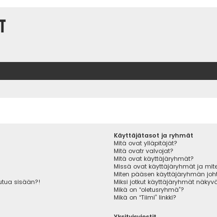
t
Käyttäjätasot ja ryhmät
Mitä ovat ylläpitäjät?
Mitä ovatr valvojat?
Mitä ovat käyttäjäryhmät?
Missä ovat käyttäjäryhmät ja miten
Miten pääsen käyttäjäryhmän joht
autua sisään?!
Miksi jotkut käyttäjäryhmät näkyvät
Mikä on “oletusryhmä”?
Mikä on “Tiimi” linkki?
Yksityisviestit