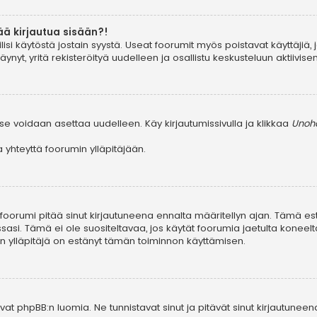
ää kirjautua sisään?!
ilisi käytöstä jostain syystä. Useat foorumit myös poistavat käyttäjiä, 
yt, yritä rekisteröityä uudelleen ja osallistu keskusteluun aktiivis
se voidaan asettaa uudelleen. Käy kirjautumissivulla ja klikkaa
Unohd
yhteyttä foorumin ylläpitäjään.
, foorumi pitää sinut kirjautuneena ennalta määritellyn ajan. Tämä e
ssasi. Tämä ei ole suositeltavaa, jos käytät foorumia jaetulta koneelta
in ylläpitäjä on estänyt tämän toiminnon käyttämisen.
at phpBB:n luomia. Ne tunnistavat sinut ja pitävät sinut kirjautuneen