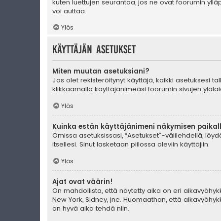
kuten luettujen seurantaa, jos ne ovat foorumin yll
voi auttaa.
Ylös
Käyttäjän asetukset
Miten muutan asetuksiani?
Jos olet rekisteröitynyt käyttäjä, kaikki asetuksesi 
klikkaamalla käyttäjänimeäsi foorumin sivujen ylälai
Ylös
Kuinka estän käyttäjänimeni näkymisen paikall
Omissa asetuksissasi, “Asetukset”-välilehdellä, löy
itsellesi. Sinut lasketaan piilossa oleviin käyttäjiin.
Ylös
Ajat ovat väärin!
On mahdollista, että näytetty aika on eri aikavyöhyk
New York, Sidney, jne. Huomaathan, että aikavyöhykke
on hyvä aika tehdä niin.