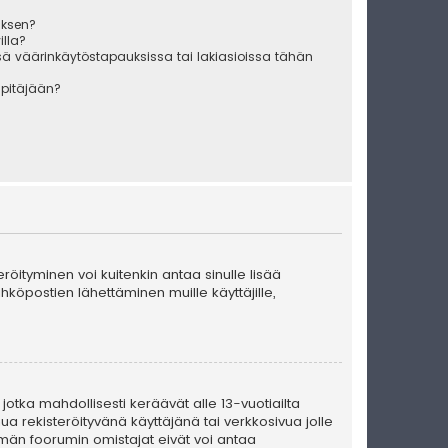
uksen?
illa?
sä väärinkäytöstapauksissa tai lakiasioissa tähän
äpitäjään?
teröityminen voi kuitenkin antaa sinulle lisää
ähköpostien lähettäminen muille käyttäjille,
 jotka mahdollisesti keräävät alle 13-vuotiailta
ua rekisteröityvänä käyttäjänä tai verkkosivua jolle
män foorumin omistajat eivät voi antaa