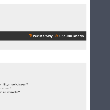
Rekisteröidy
Kirjaudu sisään
 liityn sellaiseen?
ajaksi?
 eri väreillä?