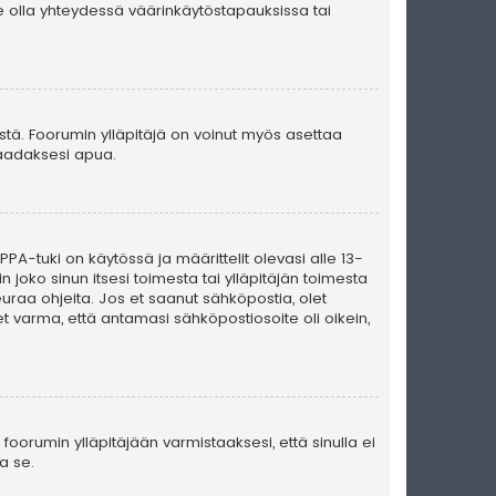
e olla yhteydessä väärinkäytöstapauksissa tai
ästä. Foorumin ylläpitäjä on voinut myös asettaa
 saadaksesi apua.
PA-tuki on käytössä ja määrittelit olevasi alle 13-
n joko sinun itsesi toimesta tai ylläpitäjän toimesta
seuraa ohjeita. Jos et saanut sähköpostia, olet
t varma, että antamasi sähköpostiosoite oli oikein,
foorumin ylläpitäjään varmistaaksesi, että sinulla ei
a se.