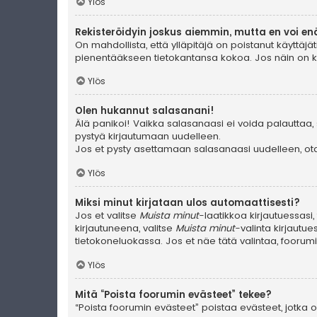
Ylös
Rekisteröidyin joskus aiemmin, mutta en voi en
On mahdollista, että ylläpitäjä on poistanut käyttäjät
pienentääkseen tietokantansa kokoa. Jos näin on käyn
Ylös
Olen hukannut salasanani!
Älä panikoi! Vaikka salasanaasi ei voida palauttaa, 
pystyä kirjautumaan uudelleen.
Jos et pysty asettamaan salasanaasi uudelleen, ota 
Ylös
Miksi minut kirjataan ulos automaattisesti?
Jos et valitse
Muista minut
-laatikkoa kirjautuessasi
kirjautuneena, valitse
Muista minut
-valinta kirjautue
tietokoneluokassa. Jos et näe tätä valintaa, foorum
Ylös
Mitä “Poista foorumin evästeet” tekee?
“Poista foorumin evästeet” poistaa evästeet, jotka ov