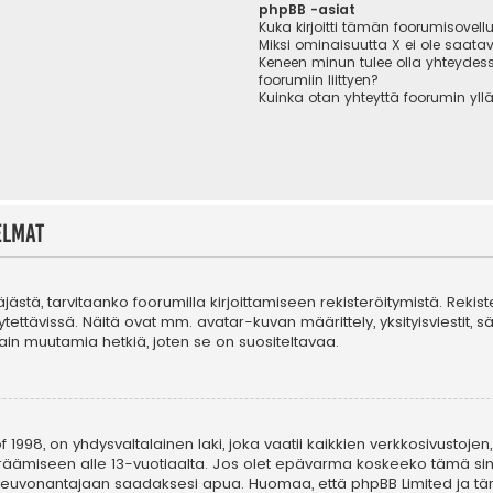
phpBB -asiat
Kuka kirjoitti tämän foorumisovell
Miksi ominaisuutta X ei ole saatav
Keneen minun tulee olla yhteydes
foorumiin liittyen?
Kuinka otan yhteyttä foorumin yll
elmat
täjästä, tarvitaanko foorumilla kirjoittamiseen rekisteröitymistä. Rekis
tettävissä. Näitä ovat mm. avatar-kuvan määrittely, yksityisviestit, s
in muutamia hetkiä, joten se on suositeltavaa.
 1998, on yhdysvaltalainen laki, joka vaatii kaikkien verkkosivustojen,
n keräämiseen alle 13-vuotiaalta. Jos olet epävarma koskeeko tämä sin
n neuvonantajaan saadaksesi apua. Huomaa, että phpBB Limited ja tä