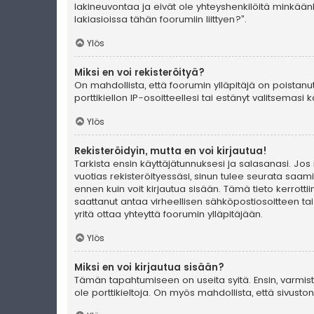
lakineuvontaa ja eivät ole yhteyshenkilöitä minkään
lakiasioissa tähän foorumiin liittyen?”.
Ylös
Miksi en voi rekisteröityä?
On mahdollista, että foorumin ylläpitäjä on poistanu
porttikiellon IP-osoitteellesi tai estänyt valitsemas
Ylös
Rekisteröidyin, mutta en voi kirjautua!
Tarkista ensin käyttäjätunnuksesi ja salasanasi. Jos
vuotias rekisteröityessäsi, sinun tulee seurata saami
ennen kuin voit kirjautua sisään. Tämä tieto kerrotti
saattanut antaa virheellisen sähköpostiosoitteen ta
yritä ottaa yhteyttä foorumin ylläpitäjään.
Ylös
Miksi en voi kirjautua sisään?
Tämän tapahtumiseen on useita syitä. Ensin, varmista 
ole porttikieltoja. On myös mahdollista, että sivust