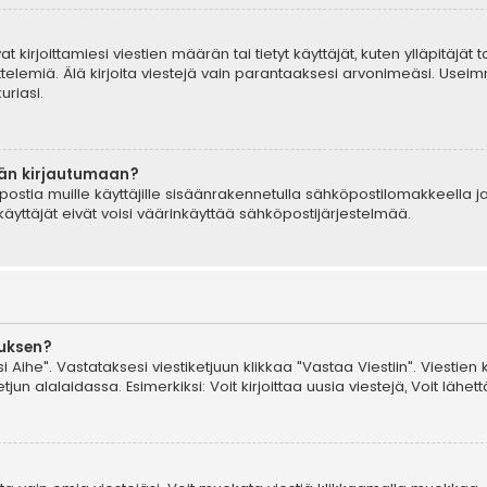
t kirjoittamiesi viestien määrän tai tietyt käyttäjät, kuten ylläpitäjät
telemiä. Älä kirjoita viestejä vain parantaaksesi arvonimeäsi. Useimm
uriasi.
ään kirjautumaan?
postia muille käyttäjille sisäänrakennetulla sähköpostilomakkeella ja
äyttäjät eivät voisi väärinkäyttää sähköpostijärjestelmää.
auksen?
i Aihe". Vastataksesi viestiketjuun klikkaa "Vastaa Viestiin". Viestien 
jun alalaidassa. Esimerkiksi: Voit kirjoittaa uusia viestejä, Voit lähettä