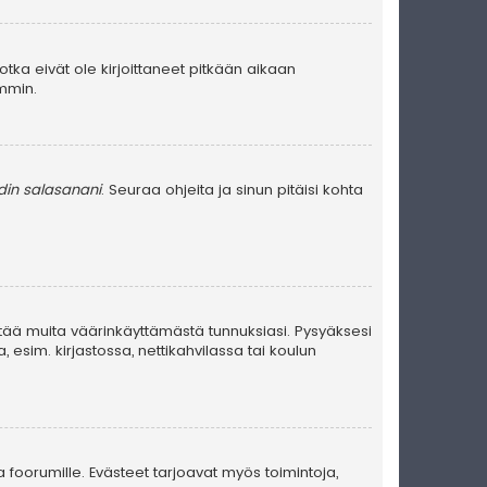
jotka eivät ole kirjoittaneet pitkään aikaan
emmin.
in salasanani
. Seuraa ohjeita ja sinun pitäisi kohta
stää muita väärinkäyttämästä tunnuksiasi. Pysyäksesi
, esim. kirjastossa, nettikahvilassa tai koulun
a foorumille. Evästeet tarjoavat myös toimintoja,