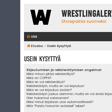
WrestlingAler
Showpainia suomeksi
UKK
Etusivu
Usein kysyttyä
Usein kysyttyä
Kirjautumisen ja rekisteröitymisen ongelmat
Miksi minun pitää rekisteröityä?
Mikä on COPPA?
Miksi en voi rekisteröityä?
Rekisteröidyin, mutta en voi kirjautua!
Miksi en voi kirjautua sisään?
Rekisteröidyin joskus aiemmin, mutta en voi enää kirj
Olen hukannut salasanani!
Miksi minut kirjataan ulos automaattisesti?
Mitä “Poista foorumin evästeet” tekee?