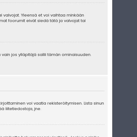
 tai valvojat. Yleensä et voi vaihtaa minkään
at foorumit eivät siedä tätä ja valvojat tai
 vain jos ylläpitäjä sallii tämän ominaisuuden.
kirjoittaminen voi vaatia rekisteröitymisen. Lista sinun
ä liitetiedostoja, jne.