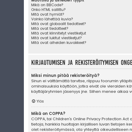
Muotoilu ja aiheiden tyypit
Mikä on BBCode?
Onko HTML sallittu?
Mitä ovat hymiöt?
Voinko lähettää kuvia?
Mitä ovat globaalit tiedotteet?
Mitä ovat tiedotteet?
Mitä ovat kiinnitetyt viestiketjut
Mitä ovat lukitut viestiketjut?
Mitä ovat aiheiden kuvakkeet?
Kirjautumisen ja rekisteröitymisen ong
Miksi minun pitää rekisteröityä?
Sinun ei välttämättä tarvitse, riippuu foorumin ylläpi
ominaisuuksia käyttöön, jotka eivät ole vieraiden käy
käyttäjäryhmien jäsenyys jne. Siihen menee aikaa va
Ylös
Mikä on COPPA?
COPPA, tai Children’s Online Privacy Protection Act of
tietoja, hankkia huoltajan kirjallisen luvan tietoje
olet rekisteröitymässä, ota yhteyttä oikeudellisee