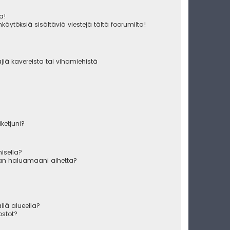
ua!
käytöksiä sisältäviä viestejä tältä foorumilta!
äjiä kavereista tai vihamiehistä
iketjuni?
misella?
raan haluamaani aihetta?
ällä alueella?
ostot?