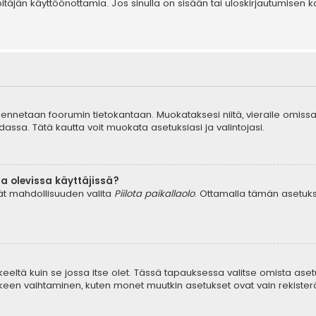
äpitäjän käyttöönottamia. Jos sinulla on sisään tai uloskirjautumis
tallennetaan foorumin tietokantaan. Muokataksesi niitä, vieraile omissa
dassa. Tätä kautta voit muokata asetuksiasi ja valintojasi.
a olevissa käyttäjissä?
dät mahdollisuuden valita
Piilota paikallaolo
. Ottamalla tämän asetuksen
keeltä kuin se jossa itse olet. Tässä tapauksessa valitse omista aset
en vaihtaminen, kuten monet muutkin asetukset ovat vain rekisteröityn