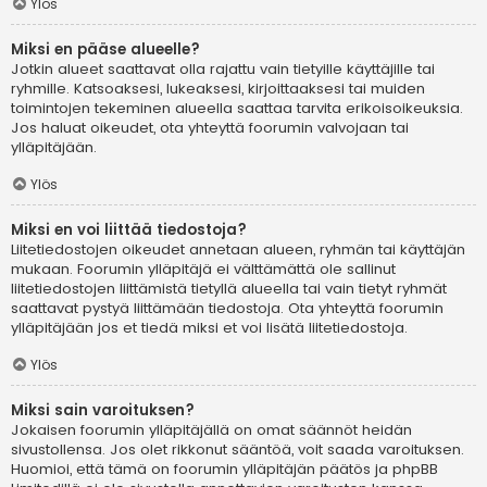
Ylös
Miksi en pääse alueelle?
Jotkin alueet saattavat olla rajattu vain tietyille käyttäjille tai
ryhmille. Katsoaksesi, lukeaksesi, kirjoittaaksesi tai muiden
toimintojen tekeminen alueella saattaa tarvita erikoisoikeuksia.
Jos haluat oikeudet, ota yhteyttä foorumin valvojaan tai
ylläpitäjään.
Ylös
Miksi en voi liittää tiedostoja?
Liitetiedostojen oikeudet annetaan alueen, ryhmän tai käyttäjän
mukaan. Foorumin ylläpitäjä ei välttämättä ole sallinut
liitetiedostojen liittämistä tietyllä alueella tai vain tietyt ryhmät
saattavat pystyä liittämään tiedostoja. Ota yhteyttä foorumin
ylläpitäjään jos et tiedä miksi et voi lisätä liitetiedostoja.
Ylös
Miksi sain varoituksen?
Jokaisen foorumin ylläpitäjällä on omat säännöt heidän
sivustollensa. Jos olet rikkonut sääntöä, voit saada varoituksen.
Huomioi, että tämä on foorumin ylläpitäjän päätös ja phpBB