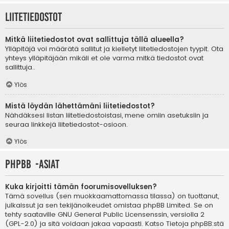
Liitetiedostot
Mitkä liitetiedostot ovat sallittuja tällä alueella?
Ylläpitäjä voi määrätä sallitut ja kielletyt liitetiedostojen tyypit. Ota
yhteys ylläpitäjään mikäli et ole varma mitkä tiedostot ovat
sallittuja..
Ylös
Mistä löydän lähettämäni liitetiedostot?
Nähdäksesi listan liitetiedostoistasi, mene omiin asetuksiin ja
seuraa linkkejä liitetiedostot-osioon.
Ylös
phpBB -asiat
Kuka kirjoitti tämän foorumisovelluksen?
Tämä sovellus (sen muokkaamattomassa tilassa) on tuottanut,
julkaissut ja sen tekijänoikeudet omistaa
phpBB Limited
. Se on
tehty saataville GNU General Public Licensenssin, versiolla 2
(GPL-2.0) ja sitä voidaan jakaa vapaasti. Katso
Tietoja phpBB:stä