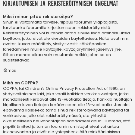
Kirjautumisen ja rekisteröitymisen ongelmat
Miksi minun pitää rekisteröityä?
Sinun ei välttämättä tarvitse, riippuu foorumin ylläpitäjästä,
tarvitaanko foorumilla kirjoittamiseen rekisteröitymistä.
Rekisteröityminen voi kuitenkin antaa sinulle lisää ominaisuuksia
käyttöön, jotka eivät ole vieraiden käytettävissä. Näitä ovat mm.
avatar-kuvan määrittely, yksityisviestit, sähköpostien
lähettäminen muille käyttäjille, käyttäjäryhmien jäsenyys jne.
Siihen menee aikaa vain muutamia hetkiä, joten se on
suositeltavaa.
Ylös
Mikä on COPPA?
COPPA, tai Children’s Online Privacy Protection Act of 1998, on
yhdysvaltalainen laki, joka vaatii kaikkien verkkosivustojen, jotka
mahdollisesti keräävät alle 13-vuotiailta tietoja, hankkia huoltajan
kirjallisen luvan tietojen keräämiseen alle 13-vuotiaalta. Jos olet
epävarma koskeeko tämä sinua rekisteröityvänä käyttäjänä tai
verkkosivua jolle olet rekisteröitymässä, ota yhteyttä
oikeudelliseen neuvonantajaan saadaksesi apua. Huomaa, että
phpBB Limited ja tämän foorumin omistajat eivät voi antaa
lakineuvontaa ja eivät ole yhteyshenkilöitä minkäänlaisissa