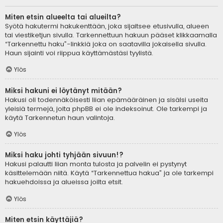
Miten etsin alueelta tai alueilta?
Syötä hakutermi hakukenttään, joka sijaitsee etusivulla, alueen
tai viestiketjun sivulla. Tarkennettuun hakuun pääset klikkaamalla
“Tarkennettu haku”-linkkiä joka on saatavilla jokaisella sivulla.
Haun sijainti voi riippua käyttämästäsi tyylistä.
Ylös
Miksi hakuni ei löytänyt mitään?
Hakusi oli todennäköisesti liian epämääräinen ja sisälsi useita
yleisiä termejä, joita phpBB ei ole indeksoinut. Ole tarkempi ja
käytä Tarkennetun haun valintoja.
Ylös
Miksi haku johti tyhjään sivuun!?
Hakusi palautti liian monta tulosta ja palvelin ei pystynyt
käsittelemään niitä. Käytä “Tarkennettua hakua” ja ole tarkempi
hakuehdoissa ja alueissa joilta etsit.
Ylös
Miten etsin käyttäjiä?