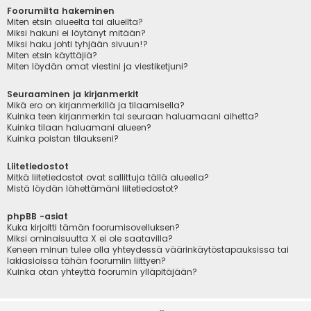
Foorumilta hakeminen
Miten etsin alueelta tai alueilta?
Miksi hakuni ei löytänyt mitään?
Miksi haku johti tyhjään sivuun!?
Miten etsin käyttäjiä?
Miten löydän omat viestini ja viestiketjuni?
Seuraaminen ja kirjanmerkit
Mikä ero on kirjanmerkillä ja tilaamisella?
Kuinka teen kirjanmerkin tai seuraan haluamaani aihetta?
Kuinka tilaan haluamani alueen?
Kuinka poistan tilaukseni?
Liitetiedostot
Mitkä liitetiedostot ovat sallittuja tällä alueella?
Mistä löydän lähettämäni liitetiedostot?
phpBB -asiat
Kuka kirjoitti tämän foorumisovelluksen?
Miksi ominaisuutta X ei ole saatavilla?
Keneen minun tulee olla yhteydessä väärinkäytöstapauksissa tai
lakiasioissa tähän foorumiin liittyen?
Kuinka otan yhteyttä foorumin ylläpitäjään?