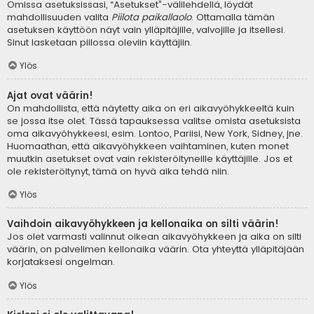
Omissa asetuksissasi, “Asetukset”-välilehdellä, löydät
mahdollisuuden valita
Piilota paikallaolo
. Ottamalla tämän
asetuksen käyttöön näyt vain ylläpitäjille, valvojille ja itsellesi.
Sinut lasketaan piilossa oleviin käyttäjiin.
Ylös
Ajat ovat väärin!
On mahdollista, että näytetty aika on eri aikavyöhykkeeltä kuin
se jossa itse olet. Tässä tapauksessa valitse omista asetuksista
oma aikavyöhykkeesi, esim. Lontoo, Pariisi, New York, Sidney, jne.
Huomaathan, että aikavyöhykkeen vaihtaminen, kuten monet
muutkin asetukset ovat vain rekisteröityneille käyttäjille. Jos et
ole rekisteröitynyt, tämä on hyvä aika tehdä niin.
Ylös
Vaihdoin aikavyöhykkeen ja kellonaika on silti väärin!
Jos olet varmasti valinnut oikean aikavyöhykkeen ja aika on silti
väärin, on palvelimen kellonaika väärin. Ota yhteyttä ylläpitäjään
korjataksesi ongelman.
Ylös