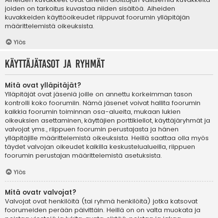
joiden on tarkoitus kuvastaa niiden sisältöä. Aiheiden
kuvakkeiden käyttöoikeudet riippuvat foorumin ylläpitäjän
määrittelemistä oikeuksista.
Ylös
Käyttäjätasot ja ryhmät
Mitä ovat ylläpitäjät?
Ylläpitäjät ovat jäseniä joille on annettu korkeimman tason
kontrolli koko foorumiin. Nämä jäsenet voivat hallita foorumin
kaikkia foorumin toiminnan osa-alueita, mukaan lukien
oikeuksien asettaminen, käyttäjien porttikiellot, käyttäjäryhmät ja
valvojat yms., riippuen foorumin perustajasta ja hänen
ylläpitäjille määrittelemistä oikeuksista. Heillä saattaa olla myös
täydet valvojan oikeudet kaikilla keskustelualueilla, riippuen
foorumin perustajan määrittelemistä asetuksista.
Ylös
Mitä ovatr valvojat?
Valvojat ovat henkilöitä (tai ryhmä henkilöitä) jotka katsovat
foorumeiden perään päivittäin. Heillä on on valta muokata ja