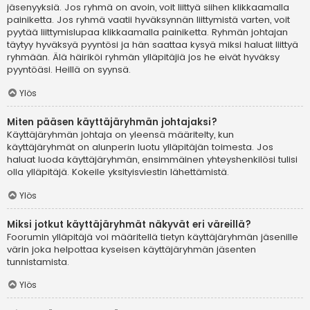
jäsenyyksiä. Jos ryhmä on avoin, voit liittyä siihen klikkaamalla
painiketta. Jos ryhmä vaatii hyväksynnän liittymistä varten, voit
pyytää liittymislupaa klikkaamalla painiketta. Ryhmän johtajan
täytyy hyväksyä pyyntösi ja hän saattaa kysyä miksi haluat liittyä
ryhmään. Älä häiriköi ryhmän ylläpitäjiä jos he eivät hyväksy
pyyntöäsi. Heillä on syynsä.
Ylös
Miten pääsen käyttäjäryhmän johtajaksi?
Käyttäjäryhmän johtaja on yleensä määritelty, kun
käyttäjäryhmät on alunperin luotu ylläpitäjän toimesta. Jos
haluat luoda käyttäjäryhmän, ensimmäinen yhteyshenkilösi tulisi
olla ylläpitäjä. Kokeile yksityisviestin lähettämistä.
Ylös
Miksi jotkut käyttäjäryhmät näkyvät eri väreillä?
Foorumin ylläpitäjä voi määritellä tietyn käyttäjäryhmän jäsenille
värin joka helpottaa kyseisen käyttäjäryhmän jäsenten
tunnistamista.
Ylös