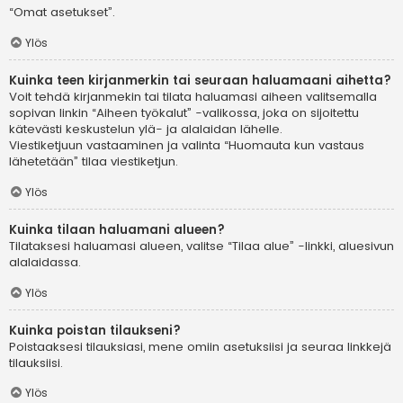
“Omat asetukset”.
Ylös
Kuinka teen kirjanmerkin tai seuraan haluamaani aihetta?
Voit tehdä kirjanmekin tai tilata haluamasi aiheen valitsemalla
sopivan linkin “Aiheen työkalut” -valikossa, joka on sijoitettu
kätevästi keskustelun ylä- ja alalaidan lähelle.
Viestiketjuun vastaaminen ja valinta “Huomauta kun vastaus
lähetetään” tilaa viestiketjun.
Ylös
Kuinka tilaan haluamani alueen?
Tilataksesi haluamasi alueen, valitse “Tilaa alue” -linkki, aluesivun
alalaidassa.
Ylös
Kuinka poistan tilaukseni?
Poistaaksesi tilauksiasi, mene omiin asetuksiisi ja seuraa linkkejä
tilauksiisi.
Ylös