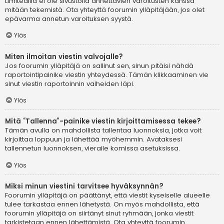
Limitedillä ei ole sivustolla annettavien varoitusten kanssa
mitään tekemistä. Ota yhteyttä foorumin ylläpitäjään, jos olet
epävarma annetun varoituksen syystä.
Ylös
Miten ilmoitan viestin valvojalle?
Jos foorumin ylläpitäjä on sallinut sen, sinun pitäisi nähdä
raportointipainike viestin yhteydessä. Tämän klikkaaminen vie
sinut viestin raportoinnin vaiheiden läpi.
Ylös
Mitä “Tallenna”-painike viestin kirjoittamisessa tekee?
Tämän avulla on mahdollista tallentaa luonnoksia, jotka voit
kirjoittaa loppuun ja lähettää myöhemmin. Avataksesi
tallennetun luonnoksen, vieraile komissa asetuksissa.
Ylös
Miksi minun viestini tarvitsee hyväksynnän?
Foorumin ylläpitäjä on päättänyt, että viestit kyseiselle alueelle
tulee tarkastaa ennen lähetystä. On myös mahdollista, että
foorumin ylläpitäjä on siirtänyt sinut ryhmään, jonka viestit
tarkistetaan ennen lähettämistä. Ota yhteyttä foorumin