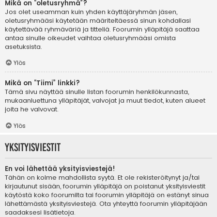
Mikä on “oletusryhmä”?
Jos olet useamman kuin yhden käyttäjäryhmän jäsen,
oletusryhmääsi käytetään määriteltäessä sinun kohdallasi
käytettävää ryhmäväriä ja titteliä. Foorumin ylläpitäjä saattaa
antaa sinulle oikeudet vaihtaa oletusryhmääsi omista
asetuksista.
Ylös
Mikä on “Tiimi” linkki?
Tämä sivu näyttää sinulle listan foorumin henkilökunnasta,
mukaanluettuna ylläpitäjät, valvojat ja muut tiedot, kuten alueet
joita he valvovat.
Ylös
Yksityisviestit
En voi lähettää yksityisviestejä!
Tähän on kolme mahdollista syytä. Et ole rekisteröitynyt ja/tai
kirjautunut sisään, foorumin ylläpitäjä on poistanut yksityisviestit
käytöstä koko foorumilta tai foorumin ylläpitäjä on estänyt sinua
lähettämästä yksityisviestejä. Ota yhteyttä foorumin ylläpitäjään
saadaksesi lisätietoja.