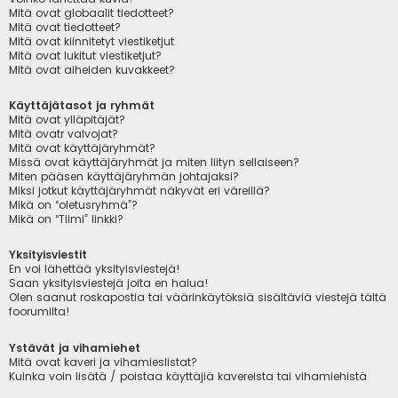
Mitä ovat globaalit tiedotteet?
Mitä ovat tiedotteet?
Mitä ovat kiinnitetyt viestiketjut
Mitä ovat lukitut viestiketjut?
Mitä ovat aiheiden kuvakkeet?
Käyttäjätasot ja ryhmät
Mitä ovat ylläpitäjät?
Mitä ovatr valvojat?
Mitä ovat käyttäjäryhmät?
Missä ovat käyttäjäryhmät ja miten liityn sellaiseen?
Miten pääsen käyttäjäryhmän johtajaksi?
Miksi jotkut käyttäjäryhmät näkyvät eri väreillä?
Mikä on “oletusryhmä”?
Mikä on “Tiimi” linkki?
Yksityisviestit
En voi lähettää yksityisviestejä!
Saan yksityisviestejä joita en halua!
Olen saanut roskapostia tai väärinkäytöksiä sisältäviä viestejä tältä
foorumilta!
Ystävät ja vihamiehet
Mitä ovat kaveri ja vihamieslistat?
Kuinka voin lisätä / poistaa käyttäjiä kavereista tai vihamiehistä