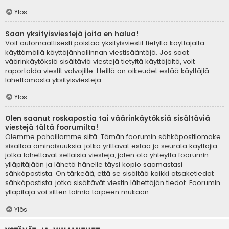
Ylös
Saan yksityisviestejä joita en halua!
Voit automaattisesti poistaa yksityisviestit tietyltä käyttäjältä
käyttämällä käyttäjänhallinnan viestisääntöjä. Jos saat
väärinkäytöksiä sisältäviä viestejä tietyltä käyttäjältä, voit
raportoida viestit valvojille. Heillä on oikeudet estää käyttäjiä
lähettämästä yksityisviestejä.
Ylös
Olen saanut roskapostia tai väärinkäytöksiä sisältäviä
viestejä tältä foorumilta!
Olemme pahoillamme siitä. Tämän foorumin sähköpostilomake
sisältää ominaisuuksia, jotka yrittävät estää ja seurata käyttäjiä,
jotka lähettävät sellaisia viestejä, joten ota yhteyttä foorumin
ylläpitäjään ja lähetä hänelle täysi kopio saamastasi
sähköpostista. On tärkeää, että se sisältää kaikki otsaketiedot
sähköpostista, jotka sisältävät viestin lähettäjän tiedot. Foorumin
ylläpitäjä voi sitten toimia tarpeen mukaan.
Ylös