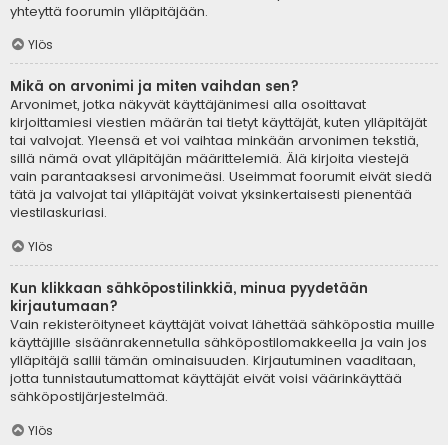
yhteyttä foorumin ylläpitäjään.
Ylös
Mikä on arvonimi ja miten vaihdan sen?
Arvonimet, jotka näkyvät käyttäjänimesi alla osoittavat
kirjoittamiesi viestien määrän tai tietyt käyttäjät, kuten ylläpitäjät
tai valvojat. Yleensä et voi vaihtaa minkään arvonimen tekstiä,
sillä nämä ovat ylläpitäjän määrittelemiä. Älä kirjoita viestejä
vain parantaaksesi arvonimeäsi. Useimmat foorumit eivät siedä
tätä ja valvojat tai ylläpitäjät voivat yksinkertaisesti pienentää
viestilaskuriasi.
Ylös
Kun klikkaan sähköpostilinkkiä, minua pyydetään
kirjautumaan?
Vain rekisteröityneet käyttäjät voivat lähettää sähköpostia muille
käyttäjille sisäänrakennetulla sähköpostilomakkeella ja vain jos
ylläpitäjä sallii tämän ominaisuuden. Kirjautuminen vaaditaan,
jotta tunnistautumattomat käyttäjät eivät voisi väärinkäyttää
sähköpostijärjestelmää.
Ylös