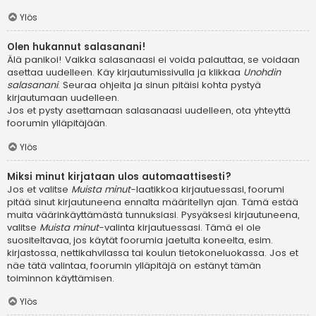
Ylös
Olen hukannut salasanani!
Älä panikoi! Vaikka salasanaasi ei voida palauttaa, se voidaan
asettaa uudelleen. Käy kirjautumissivulla ja klikkaa
Unohdin
salasanani
. Seuraa ohjeita ja sinun pitäisi kohta pystyä
kirjautumaan uudelleen.
Jos et pysty asettamaan salasanaasi uudelleen, ota yhteyttä
foorumin ylläpitäjään.
Ylös
Miksi minut kirjataan ulos automaattisesti?
Jos et valitse
Muista minut
-laatikkoa kirjautuessasi, foorumi
pitää sinut kirjautuneena ennalta määritellyn ajan. Tämä estää
muita väärinkäyttämästä tunnuksiasi. Pysyäksesi kirjautuneena,
valitse
Muista minut
-valinta kirjautuessasi. Tämä ei ole
suositeltavaa, jos käytät foorumia jaetulta koneelta, esim.
kirjastossa, nettikahvilassa tai koulun tietokoneluokassa. Jos et
näe tätä valintaa, foorumin ylläpitäjä on estänyt tämän
toiminnon käyttämisen.
Ylös