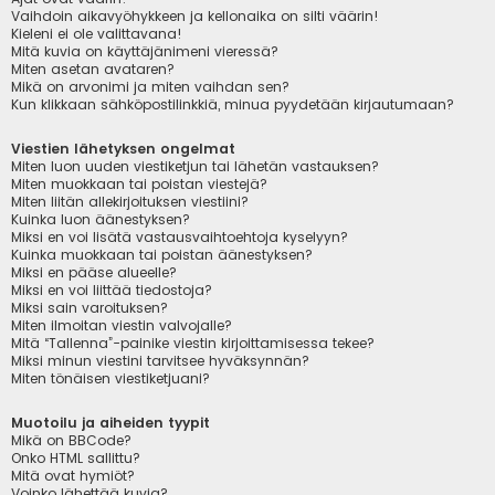
Vaihdoin aikavyöhykkeen ja kellonaika on silti väärin!
Kieleni ei ole valittavana!
Mitä kuvia on käyttäjänimeni vieressä?
Miten asetan avataren?
Mikä on arvonimi ja miten vaihdan sen?
Kun klikkaan sähköpostilinkkiä, minua pyydetään kirjautumaan?
Viestien lähetyksen ongelmat
Miten luon uuden viestiketjun tai lähetän vastauksen?
Miten muokkaan tai poistan viestejä?
Miten liitän allekirjoituksen viestiini?
Kuinka luon äänestyksen?
Miksi en voi lisätä vastausvaihtoehtoja kyselyyn?
Kuinka muokkaan tai poistan äänestyksen?
Miksi en pääse alueelle?
Miksi en voi liittää tiedostoja?
Miksi sain varoituksen?
Miten ilmoitan viestin valvojalle?
Mitä “Tallenna”-painike viestin kirjoittamisessa tekee?
Miksi minun viestini tarvitsee hyväksynnän?
Miten tönäisen viestiketjuani?
Muotoilu ja aiheiden tyypit
Mikä on BBCode?
Onko HTML sallittu?
Mitä ovat hymiöt?
Voinko lähettää kuvia?