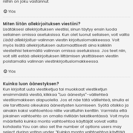
niihin on joku vastannut.
Ylös
Miten liitän allekirjoituksen viestiini?
Lisätäksesi allekirjoituksen viestiisi, sinun täytyy ensin luoda
sellainen omissa asetuksissa. Kun olet luonut sellaisen, voit valita
Lisää allekirjoitus
-valinnan viestin kirjoituslomakkeessa. Voit
myös lisätä allekirjoituksen automaattisesti aina kaikkiin
viesteihisi tekemällä valinnan omissa asetuksissa. Jos teet niin,
voit silti estää allekirjoituksen liittämisen yksittäiseen viestiin
poistamalla valinnan viestinkirjoituslomakkeessa.
Ylös
Kuinka luon äänestyksen?
Kun kirjoitat uuta viestiketjua tai muokkaat viestiketjun
ensimmäistä viestiä, klikkaa "Luo äänestys"-välilehteä
viestilomakkeen alapuolella. Jos et näe tätä välilehteä, sinulla ei
ole tarvittavia oikeuksia äänestysten luomiseen. Syötä otsikko ja
ainakin kaksi vaihtoehtoa niille varattuihin kenttiin. Varmista että
jokainen vaihtoehto on omalla rivillään tekstikentässä. Voit myös
määritellä kuinka monta vaihtoehtoa käyttäjät voivat valita
kohdasta You can also set the number of options users may
select during voting under “Kuinka monta vaihtoehtoa käyttäjä