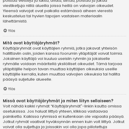
poistaa viestejä ja lukita, avata, siirtää, poistaa ja jakaa
viestiketjuja niillä alueilla joissa heillä on valvojan oikeudet.
Yleensä valvojat ovat paikalla estämässä aiheen vierestä
keskustelua tai hyvien tapojen vastaisen materiaalin
lähettämistä.
Ylös
Mitä ovat käyttäjäryhmät?
Käyttäjäryhmät ovat käyttäjien ryhmiä, jotka jakavat yhteisön
hallittaviin osiin, joiden kanssa foorumin ylläpitäjät voivat toimia.
Jokainen käyttäjä voi kuulua useisiin ryhmiin ja jokaiselle
ryhmälle voidaan määritellä yksilölliset oikeudet. Tämä tarjoaa
ylläpitäjille helpon tavan muuttaa käyttäjien oikeuksia useille
käyttäjille kerralla, kuten muuttaa valvojien oikeuksia tai hallita
pääsyä suljetulle alueelle.
Ylös
Missä ovat käyttäjäryhmät ja miten liityn sellaiseen?
Voit nähdä kaikki ryhmät “Käyttäjäryhmät”-linkin kautta omissa
asetuksissa. Jos haluat liittyä yhteen, klikkaa vastaavaa
painiketta. Kaikissa ryhmissä ei kuitenkaan ole vapaata pääsyä.
Jotkut ryhmät vaativat hyväksynnän ennen kuin voit liittyä. Jotkut
voivat olla suljettuja ja joissakin voi olla jopa piilotettuja