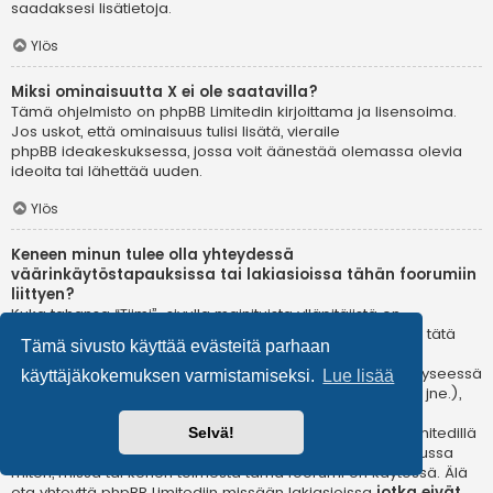
saadaksesi lisätietoja.
Ylös
Miksi ominaisuutta X ei ole saatavilla?
Tämä ohjelmisto on phpBB Limitedin kirjoittama ja lisensoima.
Jos uskot, että ominaisuus tulisi lisätä, vieraile
phpBB ideakeskuksessa
, jossa voit äänestää olemassa olevia
ideoita tai lähettää uuden.
Ylös
Keneen minun tulee olla yhteydessä
väärinkäytöstapauksissa tai lakiasioissa tähän foorumiin
liittyen?
Kuka tahansa “Tiimi”-sivulla mainituista ylläpitäjistä on
todennäköisesti sopiva yhteyshenkilö valituksillesi. Jos et tätä
Tämä sivusto käyttää evästeitä parhaan
kautta saa vastausta, sinun kannattaa ottaa yhteyttä
verkkotunnuksen omistajaan (tee
whois-kysely
) tai jos kyseessä
käyttäjäkokemuksen varmistamiseksi.
Lue lisää
on ilmaispalvelussa oleva (esim. Yahoo!, free.fr, f2s.com, jne.),
ota yhteyttä ylläpitoon tai väärinkäytöksistä vastaavaan
osastoon kyseisessä palvelussa. Huomaa, että phpBB Limitedillä
Selvä!
ei ole lainkaan toimivaltaa
ja sitä ei voida pitää vastuussa
miten, missä tai kenen toimesta tämä foorumi on käytössä. Älä
ota yhteyttä phpBB Limitediin missään lakiasioissa
jotka eivät