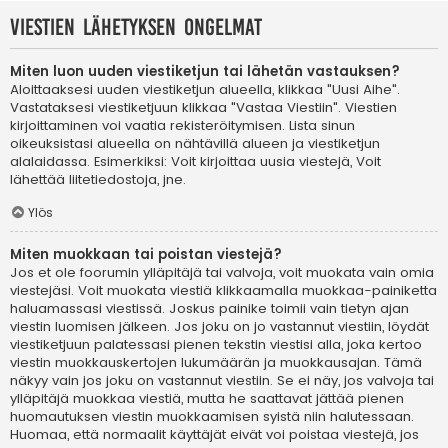
Viestien lähetyksen ongelmat
Miten luon uuden viestiketjun tai lähetän vastauksen?
Aloittaaksesi uuden viestiketjun alueella, klikkaa "Uusi Aihe".
Vastataksesi viestiketjuun klikkaa "Vastaa Viestiin". Viestien
kirjoittaminen voi vaatia rekisteröitymisen. Lista sinun
oikeuksistasi alueella on nähtävillä alueen ja viestiketjun
alalaidassa. Esimerkiksi: Voit kirjoittaa uusia viestejä, Voit
lähettää liitetiedostoja, jne.
Ylös
Miten muokkaan tai poistan viestejä?
Jos et ole foorumin ylläpitäjä tai valvoja, voit muokata vain omia
viestejäsi. Voit muokata viestiä klikkaamalla muokkaa-painiketta
haluamassasi viestissä. Joskus painike toimii vain tietyn ajan
viestin luomisen jälkeen. Jos joku on jo vastannut viestiin, löydät
viestiketjuun palatessasi pienen tekstin viestisi alla, joka kertoo
viestin muokkauskertojen lukumäärän ja muokkausajan. Tämä
näkyy vain jos joku on vastannut viestiin. Se ei näy, jos valvoja tai
ylläpitäjä muokkaa viestiä, mutta he saattavat jättää pienen
huomautuksen viestin muokkaamisen syistä niin halutessaan.
Huomaa, että normaalit käyttäjät eivät voi poistaa viestejä, jos