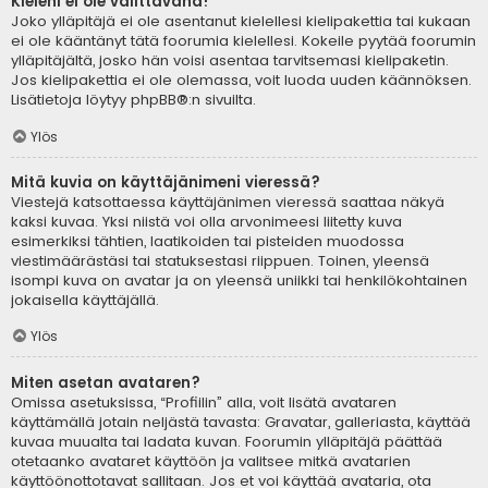
Kieleni ei ole valittavana!
Joko ylläpitäjä ei ole asentanut kielellesi kielipakettia tai kukaan
ei ole kääntänyt tätä foorumia kielellesi. Kokeile pyytää foorumin
ylläpitäjältä, josko hän voisi asentaa tarvitsemasi kielipaketin.
Jos kielipakettia ei ole olemassa, voit luoda uuden käännöksen.
Lisätietoja löytyy
phpBB
®:n sivuilta.
Ylös
Mitä kuvia on käyttäjänimeni vieressä?
Viestejä katsottaessa käyttäjänimen vieressä saattaa näkyä
kaksi kuvaa. Yksi niistä voi olla arvonimeesi liitetty kuva
esimerkiksi tähtien, laatikoiden tai pisteiden muodossa
viestimäärästäsi tai statuksestasi riippuen. Toinen, yleensä
isompi kuva on avatar ja on yleensä uniikki tai henkilökohtainen
jokaisella käyttäjällä.
Ylös
Miten asetan avataren?
Omissa asetuksissa, “Profiilin” alla, voit lisätä avataren
käyttämällä jotain neljästä tavasta: Gravatar, galleriasta, käyttää
kuvaa muualta tai ladata kuvan. Foorumin ylläpitäjä päättää
otetaanko avataret käyttöön ja valitsee mitkä avatarien
käyttöönottotavat sallitaan. Jos et voi käyttää avataria, ota