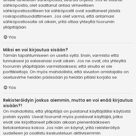
sähköpostia, olet saattanut antaa virheellisen
sähköpostiosoitteen tai sähköpostit ovat saattaneet jäädä
roskapostisuodattimeen. Jos olet varma, että antamasi
sähköpostiosoite oli oikein, yritä ottaa yhteyttä foorumin
ylläpitäjään.
Ylös
Miksi en voi kirjautua sisään?
Tämän tapahtumiseen on useita syitä. Ensin, varmista että
tunnuksesi ja salasanasi ovat oikein. Jos ne ovat, ota yhteyttä
foorumin ylläpitäjään varmistaaksesi, että sinulla ei ole
porttikieltoja. On myös mahdollista, että sivuston omistajalla on
asetusvirhe heidän päässään ja heidän pitäisi korjata se.
Ylös
Rekisteröidyin joskus aiemmin, mutta en voi enää kirjautua
sisään?!
On mahdollista, että ylläpitäjä on poistanut käyttäjätilisi käytöstä
jostain syystä. Useat foorumit myös poistavat käyttäjiä, jotka
eivät ole kirjoittaneet pitkään aikaan pienentääkseen
tietokantansa kokoa. Jos näin on käynyt, yritä rekisteröityä
uudelleen ja osallistu keskusteluun aktiivisemmin.