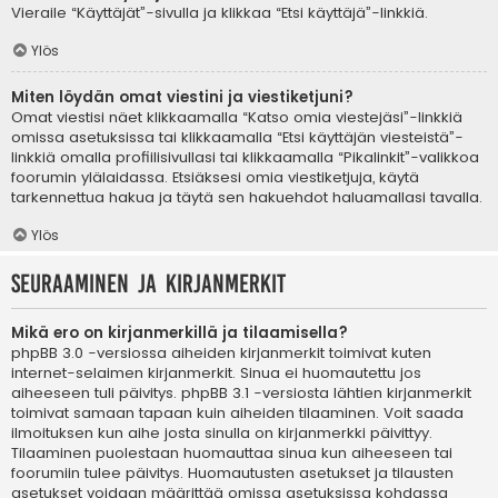
Vieraile “Käyttäjät”-sivulla ja klikkaa “Etsi käyttäjä”-linkkiä.
Ylös
Miten löydän omat viestini ja viestiketjuni?
Omat viestisi näet klikkaamalla “Katso omia viestejäsi”-linkkiä
omissa asetuksissa tai klikkaamalla “Etsi käyttäjän viesteistä”-
linkkiä omalla profiilisivullasi tai klikkaamalla “Pikalinkit”-valikkoa
foorumin ylälaidassa. Etsiäksesi omia viestiketjuja, käytä
tarkennettua hakua ja täytä sen hakuehdot haluamallasi tavalla.
Ylös
Seuraaminen ja kirjanmerkit
Mikä ero on kirjanmerkillä ja tilaamisella?
phpBB 3.0 -versiossa aiheiden kirjanmerkit toimivat kuten
internet-selaimen kirjanmerkit. Sinua ei huomautettu jos
aiheeseen tuli päivitys. phpBB 3.1 -versiosta lähtien kirjanmerkit
toimivat samaan tapaan kuin aiheiden tilaaminen. Voit saada
ilmoituksen kun aihe josta sinulla on kirjanmerkki päivittyy.
Tilaaminen puolestaan huomauttaa sinua kun aiheeseen tai
foorumiin tulee päivitys. Huomautusten asetukset ja tilausten
asetukset voidaan määrittää omissa asetuksissa kohdassa