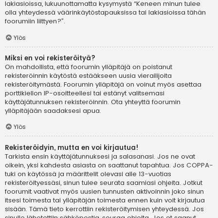
lakiasioissa, lukuunottamatta kysymystä “Keneen minun tulee
olla yhteydessä väärinkäytöstapauksissa tai lakiasioissa tähän
foorumiin liittyen?”.
Ylös
Miksi en voi rekisteröityä?
On mahdollista, että foorumin ylläpitäjä on poistanut
rekisteröinnin käytöstä estääkseen uusia vierailijoita
rekisteröitymästä. Foorumin ylläpitäjä on voinut myös asettaa
porttikiellon IP-osoitteellesi tai estänyt valitsemasi
käyttäjätunnuksen rekisteröinnin. Ota yhteyttä foorumin
ylläpitäjään saadaksesi apua.
Ylös
Rekisteröidyin, mutta en voi kirjautua!
Tarkista ensin käyttäjätunnuksesi ja salasanasi. Jos ne ovat
oikein, yksi kahdesta asiasta on saattanut tapahtua. Jos COPPA-
tuki on käytössä ja määrittelit olevasi alle 13-vuotias
rekisteröityessäsi, sinun tulee seurata saamiasi ohjeita. Jotkut
foorumit vaativat myös uusien tunnusten aktivoinnin joko sinun
itsesi toimesta tai ylläpitäjän toimesta ennen kuin voit kirjautua
sisään. Tämä tieto kerrottiin rekisteröitymisen yhteydessä. Jos
sinulle lähetettiin sähköpostia, seuraa ohjeita. Jos et saanut