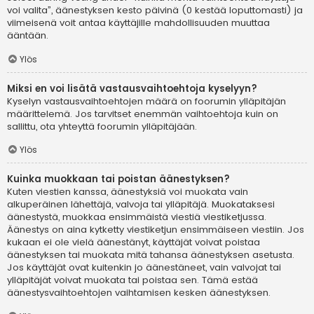
voi valita”, äänestyksen kesto päivinä (0 kestää loputtomasti) ja
viimeisenä voit antaa käyttäjille mahdollisuuden muuttaa
ääntään.
Ylös
Miksi en voi lisätä vastausvaihtoehtoja kyselyyn?
Kyselyn vastausvaihtoehtojen määrä on foorumin ylläpitäjän
määrittelemä. Jos tarvitset enemmän vaihtoehtoja kuin on
sallittu, ota yhteyttä foorumin ylläpitäjään.
Ylös
Kuinka muokkaan tai poistan äänestyksen?
Kuten viestien kanssa, äänestyksiä voi muokata vain
alkuperäinen lähettäjä, valvoja tai ylläpitäjä. Muokataksesi
äänestystä, muokkaa ensimmäistä viestiä viestiketjussa.
Äänestys on aina kytketty viestiketjun ensimmäiseen viestiin. Jos
kukaan ei ole vielä äänestänyt, käyttäjät voivat poistaa
äänestyksen tai muokata mitä tahansa äänestyksen asetusta.
Jos käyttäjät ovat kuitenkin jo äänestäneet, vain valvojat tai
ylläpitäjät voivat muokata tai poistaa sen. Tämä estää
äänestysvaihtoehtojen vaihtamisen kesken äänestyksen.