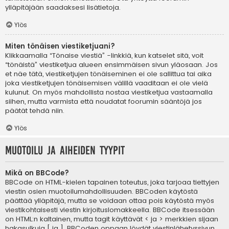
ylläpitäjään saadaksesi lisätietoja.
Ylös
Miten tönäisen viestiketjuani?
Klikkaamalla “Tönaise viestiä” -linkkiä, kun katselet sitä, voit
“tönäistä” viestiketjua alueen ensimmäisen sivun yläosaan. Jos
et näe tätä, viestiketjujen tönäiseminen ei ole sallittua tai aika
joka viestiketjujen tönäisemisen välillä vaaditaan ei ole vielä
kulunut. On myös mahdollista nostaa viestiketjua vastaamalla
siihen, mutta varmista että noudatat foorumin sääntöjä jos
päätät tehdä niin.
Ylös
Muotoilu ja aiheiden tyypit
Mikä on BBCode?
BBCode on HTML-kielen tapainen toteutus, joka tarjoaa tiettyjen
viestin osien muotoilumahdollisuuden. BBCoden käytöstä
päättää ylläpitäjä, mutta se voidaan ottaa pois käytöstä myös
viestikohtaisesti viestin kirjoituslomakkeella. BBCode itsessään
on HTML:n kaltainen, mutta tagit käyttävät < ja > merkkien sijaan
hakasulkuja [ ja ]. BBCoden oppaan löydät viestinlähetyssivun