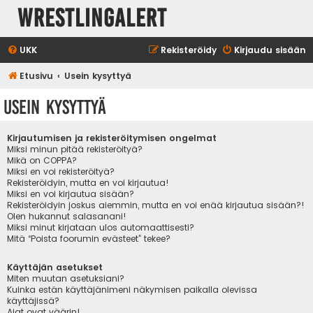
WrestlingAlert
UKK
Rekisteröidy
Kirjaudu sisään
Etusivu
Usein kysyttyä
Usein kysyttyä
Kirjautumisen ja rekisteröitymisen ongelmat
Miksi minun pitää rekisteröityä?
Mikä on COPPA?
Miksi en voi rekisteröityä?
Rekisteröidyin, mutta en voi kirjautua!
Miksi en voi kirjautua sisään?
Rekisteröidyin joskus aiemmin, mutta en voi enää kirjautua sisään?!
Olen hukannut salasanani!
Miksi minut kirjataan ulos automaattisesti?
Mitä “Poista foorumin evästeet” tekee?
Käyttäjän asetukset
Miten muutan asetuksiani?
Kuinka estän käyttäjänimeni näkymisen paikalla olevissa
käyttäjissä?
Ajat ovat väärin!