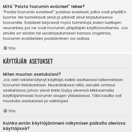
Mitä “Poista foorumin evästeet” tekee?
“Poista foorumin evästeet” poistaa evästeet, jotka ovat phpBB:n
luomia. Ne tunnistavat sinut ja pitävät sinut kirjautuneena
foorumille. Evästeet tarjoavat myös toimintoja, kuten luettujen
seurantaa, jos ne ovat foorumin ylläpitäjän käyttöönottamia. Jos
sinulla on sisään tai uloskirjautumisen kanssa ongelmia,
foorumin evästeiden poistaminen voi auttaa.
Ylös
Käyttäjän asetukset
Miten muutan asetuksiani?
Jos olet rekisteröitynyt käyttäjä, kaikki asetuksesi tallennetaan
foorumin tietokantaan. Muokataksesi niitä, vieraile omissa
asetuksissa, johon vievä linkki löytyy yleensä klikkaamalla
käyttäjänimeäsi foorumin sivujen ylälaidassa. Tätä kautta voit
muokata asetuksiasi ja valintojasi.
Ylös
Kuinka estän käyttäjänimeni näkymisen paikalla olevissa
käyttäjissä?