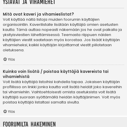
Ystävät ja vihamiehet
Mitä ovat kaveri ja vihamieslistat?
Voit käyttää näitä listoja muiden foorumin käyttäjien
organisointiin. Kaverilistalle lisätään käyttäjiä omien asetusten
kautta. Tämä auttaa nopeasti näkemään jos he ovat paikalla ja
yksityisviestien lähettämisessä. Teemasta riippuen näiden
käyttäjien viestit saatetaan myös korostaa. Jos lisäät käyttäjän
vihamieheksi, kaikki käyttäjän kirjoittamat viestit piilotetaan
oletuksena.
Ylös
Kuinka voin lisätä / poistaa käyttäjiä kavereista tai
vihamiehistä
Voit lisätä käyttäjiä listoihisi kahdella tapaa. Jokaisen käyttäjän
profiilissa on linkki jonka kautta voit lisätä heidät joko kavereihin
tai vihamiehiin. Vaihtoehtoisesti omista asetuksista voit lisätä
käyttäjiä suoraan syöttämällä heidän käyttäjänimen. Voit myös
poistaa käyttäjiä listaltasi samalta sivulta.
Ylös
Foorumilta hakeminen