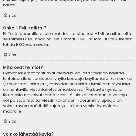
kautta.
Ylös
Onko HTML sallittu?
Ei. Tällä foorumilla ei ole mahdollista lähettää HTML:ää siten, että
se toimisi HTML-koodina. Yleisimmät HTML-muotoilut voi kuitenkin
tehdä BBCoden avulla.
Ylös
Mitä ovat hymiöt?
Hymiöt tai emoticonit ovat pieniä kuvia joita voidaan käyttää
tunteiden ilmaisemiseen lyhyitä koodeja käyttämällä. Esimerkiksi
:) tarkoittaa iloista ja :( tarkoittaa surullista. Hymiöiden täysi lista
on nähtävillä viestinlähetyslomakkeessa. Älä käytä hymiöitä
liikaa, sillä ne voivat tehdä viestistä lukukelvottoman ja valvoja
voi poistaa niitä tai viestin kokonaan. Foorumin ylläpitäjä on
voinut myös määritellä rajan yksittäisen viestin hymiöiden
määrälle.
Ylös
Voinko lähettää kuvia?