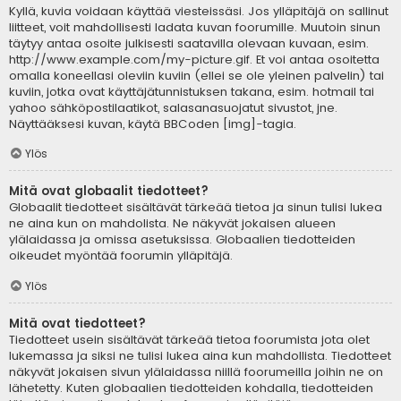
Kyllä, kuvia voidaan käyttää viesteissäsi. Jos ylläpitäjä on sallinut
liitteet, voit mahdollisesti ladata kuvan foorumille. Muutoin sinun
täytyy antaa osoite julkisesti saatavilla olevaan kuvaan, esim.
http://www.example.com/my-picture.gif. Et voi antaa osoitetta
omalla koneellasi oleviin kuviin (ellei se ole yleinen palvelin) tai
kuviin, jotka ovat käyttäjätunnistuksen takana, esim. hotmail tai
yahoo sähköpostilaatikot, salasanasuojatut sivustot, jne.
Näyttääksesi kuvan, käytä BBCoden [img]-tagia.
Ylös
Mitä ovat globaalit tiedotteet?
Globaalit tiedotteet sisältävät tärkeää tietoa ja sinun tulisi lukea
ne aina kun on mahdolista. Ne näkyvät jokaisen alueen
ylälaidassa ja omissa asetuksissa. Globaalien tiedotteiden
oikeudet myöntää foorumin ylläpitäjä.
Ylös
Mitä ovat tiedotteet?
Tiedotteet usein sisältävät tärkeää tietoa foorumista jota olet
lukemassa ja siksi ne tulisi lukea aina kun mahdollista. Tiedotteet
näkyvät jokaisen sivun ylälaidassa niillä foorumeilla joihin ne on
lähetetty. Kuten globaalien tiedotteiden kohdalla, tiedotteiden