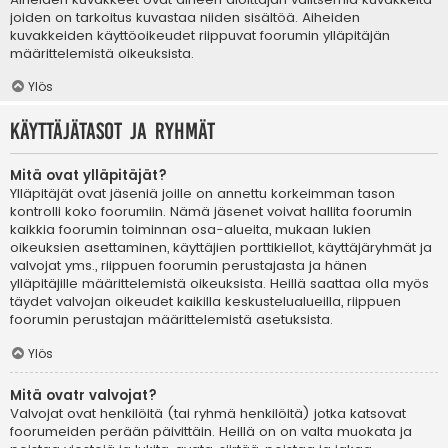
joiden on tarkoitus kuvastaa niiden sisältöä. Aiheiden
kuvakkeiden käyttöoikeudet riippuvat foorumin ylläpitäjän
määrittelemistä oikeuksista.
Ylös
Käyttäjätasot ja ryhmät
Mitä ovat ylläpitäjät?
Ylläpitäjät ovat jäseniä joille on annettu korkeimman tason
kontrolli koko foorumiin. Nämä jäsenet voivat hallita foorumin
kaikkia foorumin toiminnan osa-alueita, mukaan lukien
oikeuksien asettaminen, käyttäjien porttikiellot, käyttäjäryhmät ja
valvojat yms., riippuen foorumin perustajasta ja hänen
ylläpitäjille määrittelemistä oikeuksista. Heillä saattaa olla myös
täydet valvojan oikeudet kaikilla keskustelualueilla, riippuen
foorumin perustajan määrittelemistä asetuksista.
Ylös
Mitä ovatr valvojat?
Valvojat ovat henkilöitä (tai ryhmä henkilöitä) jotka katsovat
foorumeiden perään päivittäin. Heillä on on valta muokata ja