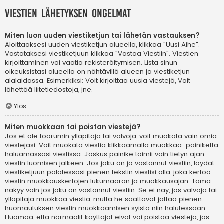
Viestien lähetyksen ongelmat
Miten luon uuden viestiketjun tai lähetän vastauksen?
Aloittaaksesi uuden viestiketjun alueella, klikkaa "Uusi Aihe".
Vastataksesi viestiketjuun klikkaa "Vastaa Viestiin". Viestien
kirjoittaminen voi vaatia rekisteröitymisen. Lista sinun
oikeuksistasi alueella on nähtävillä alueen ja viestiketjun
alalaidassa. Esimerkiksi: Voit kirjoittaa uusia viestejä, Voit
lähettää liitetiedostoja, jne.
Ylös
Miten muokkaan tai poistan viestejä?
Jos et ole foorumin ylläpitäjä tai valvoja, voit muokata vain omia
viestejäsi. Voit muokata viestiä klikkaamalla muokkaa-painiketta
haluamassasi viestissä. Joskus painike toimii vain tietyn ajan
viestin luomisen jälkeen. Jos joku on jo vastannut viestiin, löydät
viestiketjuun palatessasi pienen tekstin viestisi alla, joka kertoo
viestin muokkauskertojen lukumäärän ja muokkausajan. Tämä
näkyy vain jos joku on vastannut viestiin. Se ei näy, jos valvoja tai
ylläpitäjä muokkaa viestiä, mutta he saattavat jättää pienen
huomautuksen viestin muokkaamisen syistä niin halutessaan.
Huomaa, että normaalit käyttäjät eivät voi poistaa viestejä, jos