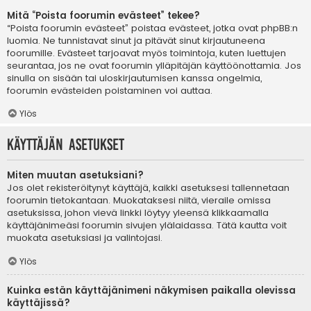
Mitä “Poista foorumin evästeet” tekee?
“Poista foorumin evästeet” poistaa evästeet, jotka ovat phpBB:n
luomia. Ne tunnistavat sinut ja pitävät sinut kirjautuneena
foorumille. Evästeet tarjoavat myös toimintoja, kuten luettujen
seurantaa, jos ne ovat foorumin ylläpitäjän käyttöönottamia. Jos
sinulla on sisään tai uloskirjautumisen kanssa ongelmia,
foorumin evästeiden poistaminen voi auttaa.
Ylös
Käyttäjän asetukset
Miten muutan asetuksiani?
Jos olet rekisteröitynyt käyttäjä, kaikki asetuksesi tallennetaan
foorumin tietokantaan. Muokataksesi niitä, vieraile omissa
asetuksissa, johon vievä linkki löytyy yleensä klikkaamalla
käyttäjänimeäsi foorumin sivujen ylälaidassa. Tätä kautta voit
muokata asetuksiasi ja valintojasi.
Ylös
Kuinka estän käyttäjänimeni näkymisen paikalla olevissa
käyttäjissä?