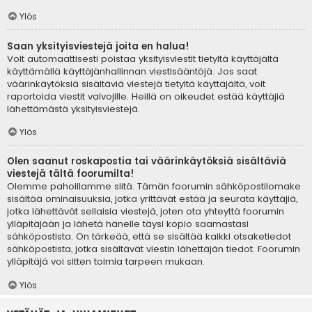
Ylös
Saan yksityisviestejä joita en halua!
Voit automaattisesti poistaa yksityisviestit tietyltä käyttäjältä
käyttämällä käyttäjänhallinnan viestisääntöjä. Jos saat
väärinkäytöksiä sisältäviä viestejä tietyltä käyttäjältä, voit
raportoida viestit valvojille. Heillä on oikeudet estää käyttäjiä
lähettämästä yksityisviestejä.
Ylös
Olen saanut roskapostia tai väärinkäytöksiä sisältäviä
viestejä tältä foorumilta!
Olemme pahoillamme siitä. Tämän foorumin sähköpostilomake
sisältää ominaisuuksia, jotka yrittävät estää ja seurata käyttäjiä,
jotka lähettävät sellaisia viestejä, joten ota yhteyttä foorumin
ylläpitäjään ja lähetä hänelle täysi kopio saamastasi
sähköpostista. On tärkeää, että se sisältää kaikki otsaketiedot
sähköpostista, jotka sisältävät viestin lähettäjän tiedot. Foorumin
ylläpitäjä voi sitten toimia tarpeen mukaan.
Ylös