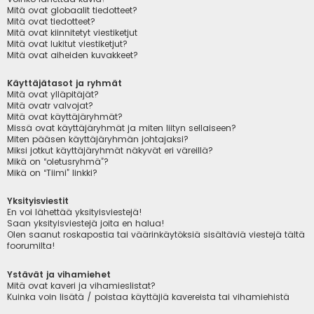
Mitä ovat globaalit tiedotteet?
Mitä ovat tiedotteet?
Mitä ovat kiinnitetyt viestiketjut
Mitä ovat lukitut viestiketjut?
Mitä ovat aiheiden kuvakkeet?
Käyttäjätasot ja ryhmät
Mitä ovat ylläpitäjät?
Mitä ovatr valvojat?
Mitä ovat käyttäjäryhmät?
Missä ovat käyttäjäryhmät ja miten liityn sellaiseen?
Miten pääsen käyttäjäryhmän johtajaksi?
Miksi jotkut käyttäjäryhmät näkyvät eri väreillä?
Mikä on “oletusryhmä”?
Mikä on “Tiimi” linkki?
Yksityisviestit
En voi lähettää yksityisviestejä!
Saan yksityisviestejä joita en halua!
Olen saanut roskapostia tai väärinkäytöksiä sisältäviä viestejä tältä
foorumilta!
Ystävät ja vihamiehet
Mitä ovat kaveri ja vihamieslistat?
Kuinka voin lisätä / poistaa käyttäjiä kavereista tai vihamiehistä