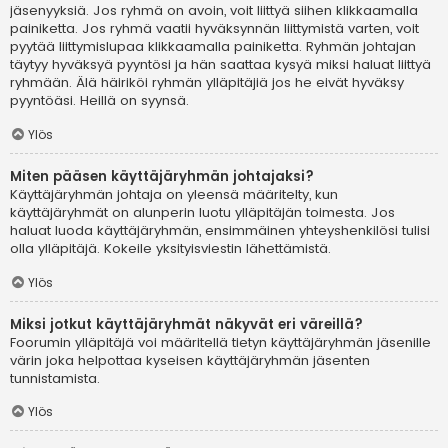
jäsenyyksiä. Jos ryhmä on avoin, voit liittyä siihen klikkaamalla
painiketta. Jos ryhmä vaatii hyväksynnän liittymistä varten, voit
pyytää liittymislupaa klikkaamalla painiketta. Ryhmän johtajan
täytyy hyväksyä pyyntösi ja hän saattaa kysyä miksi haluat liittyä
ryhmään. Älä häiriköi ryhmän ylläpitäjiä jos he eivät hyväksy
pyyntöäsi. Heillä on syynsä.
Ylös
Miten pääsen käyttäjäryhmän johtajaksi?
Käyttäjäryhmän johtaja on yleensä määritelty, kun
käyttäjäryhmät on alunperin luotu ylläpitäjän toimesta. Jos
haluat luoda käyttäjäryhmän, ensimmäinen yhteyshenkilösi tulisi
olla ylläpitäjä. Kokeile yksityisviestin lähettämistä.
Ylös
Miksi jotkut käyttäjäryhmät näkyvät eri väreillä?
Foorumin ylläpitäjä voi määritellä tietyn käyttäjäryhmän jäsenille
värin joka helpottaa kyseisen käyttäjäryhmän jäsenten
tunnistamista.
Ylös