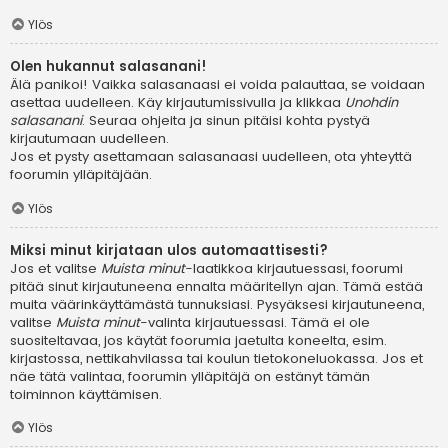
Ylös
Olen hukannut salasanani!
Älä panikoi! Vaikka salasanaasi ei voida palauttaa, se voidaan
asettaa uudelleen. Käy kirjautumissivulla ja klikkaa
Unohdin
salasanani
. Seuraa ohjeita ja sinun pitäisi kohta pystyä
kirjautumaan uudelleen.
Jos et pysty asettamaan salasanaasi uudelleen, ota yhteyttä
foorumin ylläpitäjään.
Ylös
Miksi minut kirjataan ulos automaattisesti?
Jos et valitse
Muista minut
-laatikkoa kirjautuessasi, foorumi
pitää sinut kirjautuneena ennalta määritellyn ajan. Tämä estää
muita väärinkäyttämästä tunnuksiasi. Pysyäksesi kirjautuneena,
valitse
Muista minut
-valinta kirjautuessasi. Tämä ei ole
suositeltavaa, jos käytät foorumia jaetulta koneelta, esim.
kirjastossa, nettikahvilassa tai koulun tietokoneluokassa. Jos et
näe tätä valintaa, foorumin ylläpitäjä on estänyt tämän
toiminnon käyttämisen.
Ylös