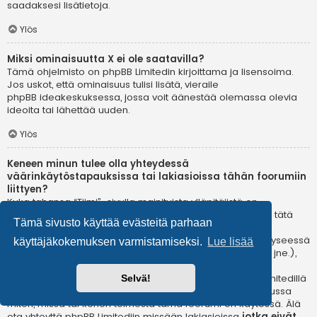
saadaksesi lisätietoja.
Ylös
Miksi ominaisuutta X ei ole saatavilla?
Tämä ohjelmisto on phpBB Limitedin kirjoittama ja lisensoima.
Jos uskot, että ominaisuus tulisi lisätä, vieraile
phpBB ideakeskuksessa
, jossa voit äänestää olemassa olevia
ideoita tai lähettää uuden.
Ylös
Keneen minun tulee olla yhteydessä
väärinkäytöstapauksissa tai lakiasioissa tähän foorumiin
liittyen?
Kuka tahansa “Tiimi”-sivulla mainituista ylläpitäjistä on
todennäköisesti sopiva yhteyshenkilö valituksillesi. Jos et tätä
Tämä sivusto käyttää evästeitä parhaan
kautta saa vastausta, sinun kannattaa ottaa yhteyttä
verkkotunnuksen omistajaan (tee
whois-kysely
) tai jos kyseessä
käyttäjäkokemuksen varmistamiseksi.
Lue lisää
on ilmaispalvelussa oleva (esim. Yahoo!, free.fr, f2s.com, jne.),
ota yhteyttä ylläpitoon tai väärinkäytöksistä vastaavaan
osastoon kyseisessä palvelussa. Huomaa, että phpBB Limitedillä
Selvä!
ei ole lainkaan toimivaltaa
ja sitä ei voida pitää vastuussa
miten, missä tai kenen toimesta tämä foorumi on käytössä. Älä
ota yhteyttä phpBB Limitediin missään lakiasioissa
jotka eivät