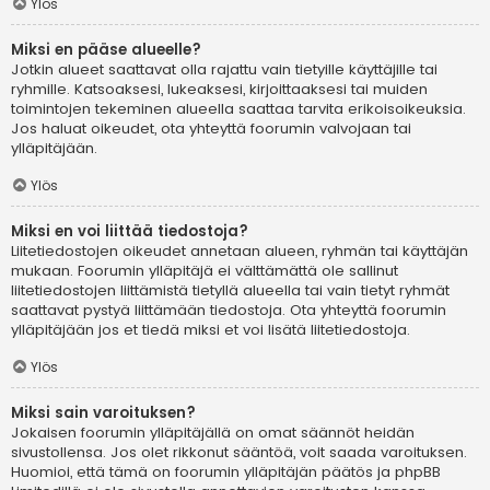
Ylös
Miksi en pääse alueelle?
Jotkin alueet saattavat olla rajattu vain tietyille käyttäjille tai
ryhmille. Katsoaksesi, lukeaksesi, kirjoittaaksesi tai muiden
toimintojen tekeminen alueella saattaa tarvita erikoisoikeuksia.
Jos haluat oikeudet, ota yhteyttä foorumin valvojaan tai
ylläpitäjään.
Ylös
Miksi en voi liittää tiedostoja?
Liitetiedostojen oikeudet annetaan alueen, ryhmän tai käyttäjän
mukaan. Foorumin ylläpitäjä ei välttämättä ole sallinut
liitetiedostojen liittämistä tietyllä alueella tai vain tietyt ryhmät
saattavat pystyä liittämään tiedostoja. Ota yhteyttä foorumin
ylläpitäjään jos et tiedä miksi et voi lisätä liitetiedostoja.
Ylös
Miksi sain varoituksen?
Jokaisen foorumin ylläpitäjällä on omat säännöt heidän
sivustollensa. Jos olet rikkonut sääntöä, voit saada varoituksen.
Huomioi, että tämä on foorumin ylläpitäjän päätös ja phpBB