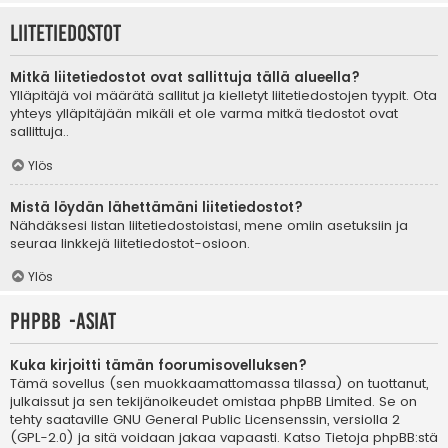
Liitetiedostot
Mitkä liitetiedostot ovat sallittuja tällä alueella?
Ylläpitäjä voi määrätä sallitut ja kielletyt liitetiedostojen tyypit. Ota
yhteys ylläpitäjään mikäli et ole varma mitkä tiedostot ovat
sallittuja..
Ylös
Mistä löydän lähettämäni liitetiedostot?
Nähdäksesi listan liitetiedostoistasi, mene omiin asetuksiin ja
seuraa linkkejä liitetiedostot-osioon.
Ylös
phpBB -asiat
Kuka kirjoitti tämän foorumisovelluksen?
Tämä sovellus (sen muokkaamattomassa tilassa) on tuottanut,
julkaissut ja sen tekijänoikeudet omistaa
phpBB Limited
. Se on
tehty saataville GNU General Public Licensenssin, versiolla 2
(GPL-2.0) ja sitä voidaan jakaa vapaasti. Katso
Tietoja phpBB:stä