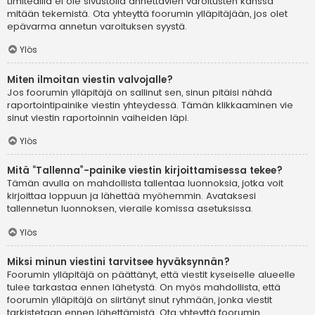
Limitedillä ei ole sivustolla annettavien varoitusten kanssa
mitään tekemistä. Ota yhteyttä foorumin ylläpitäjään, jos olet
epävarma annetun varoituksen syystä.
Ylös
Miten ilmoitan viestin valvojalle?
Jos foorumin ylläpitäjä on sallinut sen, sinun pitäisi nähdä
raportointipainike viestin yhteydessä. Tämän klikkaaminen vie
sinut viestin raportoinnin vaiheiden läpi.
Ylös
Mitä “Tallenna”-painike viestin kirjoittamisessa tekee?
Tämän avulla on mahdollista tallentaa luonnoksia, jotka voit
kirjoittaa loppuun ja lähettää myöhemmin. Avataksesi
tallennetun luonnoksen, vieraile komissa asetuksissa.
Ylös
Miksi minun viestini tarvitsee hyväksynnän?
Foorumin ylläpitäjä on päättänyt, että viestit kyseiselle alueelle
tulee tarkastaa ennen lähetystä. On myös mahdollista, että
foorumin ylläpitäjä on siirtänyt sinut ryhmään, jonka viestit
tarkistetaan ennen lähettämistä. Ota yhteyttä foorumin