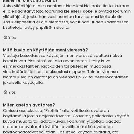
Kieleni ei ole valittavana!
Joko ylläpitäjä ei ole asentanut kielellesi kielipakettia tai kukaan
ei ole kääntänyt tätä foorumia kielellesi. Kokeile pyytää foorumin
ylläpitäjältä, josko hän voisi asentaa tarvitsemasi kielipaketin.
Jos kielipakettia ei ole olemassa, voit luoda uuden käännöksen.
Lisätietoja löytyy
phpBB
®:n sivuilta.
Ylös
Mitä kuvia on käyttäjänimeni vieressä?
Viestejä katsottaessa käyttäjänimen vieressä saattaa näkyä
kaksi kuvaa. Yksi niistä voi olla arvonimeesi liitetty kuva
esimerkiksi tähtien, laatikoiden tai pisteiden muodossa
viestimäärästäsi tai statuksestasi riippuen. Toinen, yleensä
isompi kuva on avatar ja on yleensä uniikki tai henkilökohtainen
jokaisella käyttäjällä.
Ylös
Miten asetan avataren?
Omissa asetuksissa, “Profiilin” alla, voit lisätä avataren
käyttämällä jotain neljästä tavasta: Gravatar, galleriasta, käyttää
kuvaa muualta tai ladata kuvan. Foorumin ylläpitäjä päättää
otetaanko avataret käyttöön ja valitsee mitkä avatarien
käyttöönottotavat sallitaan. Jos et voi käyttää avataria, ota