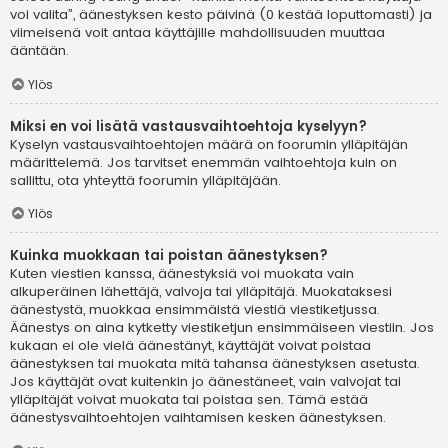
voi valita”, äänestyksen kesto päivinä (0 kestää loputtomasti) ja
viimeisenä voit antaa käyttäjille mahdollisuuden muuttaa
ääntään.
Ylös
Miksi en voi lisätä vastausvaihtoehtoja kyselyyn?
Kyselyn vastausvaihtoehtojen määrä on foorumin ylläpitäjän
määrittelemä. Jos tarvitset enemmän vaihtoehtoja kuin on
sallittu, ota yhteyttä foorumin ylläpitäjään.
Ylös
Kuinka muokkaan tai poistan äänestyksen?
Kuten viestien kanssa, äänestyksiä voi muokata vain
alkuperäinen lähettäjä, valvoja tai ylläpitäjä. Muokataksesi
äänestystä, muokkaa ensimmäistä viestiä viestiketjussa.
Äänestys on aina kytketty viestiketjun ensimmäiseen viestiin. Jos
kukaan ei ole vielä äänestänyt, käyttäjät voivat poistaa
äänestyksen tai muokata mitä tahansa äänestyksen asetusta.
Jos käyttäjät ovat kuitenkin jo äänestäneet, vain valvojat tai
ylläpitäjät voivat muokata tai poistaa sen. Tämä estää
äänestysvaihtoehtojen vaihtamisen kesken äänestyksen.