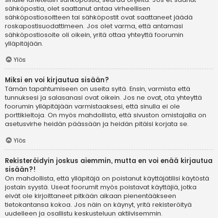
sähköpostia, olet saattanut antaa virheellisen
sähköpostiosoitteen tai sähköpostit ovat saattaneet jäädä
roskapostisuodattimeen. Jos olet varma, että antamasi
sähköpostiosoite oli oikein, yritä ottaa yhteyttä foorumin
ylläpitäjään.
Ylös
Miksi en voi kirjautua sisään?
Tämän tapahtumiseen on useita syitä. Ensin, varmista että
tunnuksesi ja salasanasi ovat oikein. Jos ne ovat, ota yhteyttä
foorumin ylläpitäjään varmistaaksesi, että sinulla ei ole
porttikieltoja. On myös mahdollista, että sivuston omistajalla on
asetusvirhe heidän päässään ja heidän pitäisi korjata se.
Ylös
Rekisteröidyin joskus aiemmin, mutta en voi enää kirjautua
sisään?!
On mahdollista, että ylläpitäjä on poistanut käyttäjätilisi käytöstä
jostain syystä. Useat foorumit myös poistavat käyttäjiä, jotka
eivät ole kirjoittaneet pitkään aikaan pienentääkseen
tietokantansa kokoa. Jos näin on käynyt, yritä rekisteröityä
uudelleen ja osallistu keskusteluun aktiivisemmin.