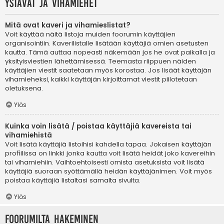
Ystävät ja vihamiehet
Mitä ovat kaveri ja vihamieslistat?
Voit käyttää näitä listoja muiden foorumin käyttäjien
organisointiin. Kaverilistalle lisätään käyttäjiä omien asetusten
kautta. Tämä auttaa nopeasti näkemään jos he ovat paikalla ja
yksityisviestien lähettämisessä. Teemasta riippuen näiden
käyttäjien viestit saatetaan myös korostaa. Jos lisäät käyttäjän
vihamieheksi, kaikki käyttäjän kirjoittamat viestit piilotetaan
oletuksena.
Ylös
Kuinka voin lisätä / poistaa käyttäjiä kavereista tai
vihamiehistä
Voit lisätä käyttäjiä listoihisi kahdella tapaa. Jokaisen käyttäjän
profiilissa on linkki jonka kautta voit lisätä heidät joko kavereihin
tai vihamiehiin. Vaihtoehtoisesti omista asetuksista voit lisätä
käyttäjiä suoraan syöttämällä heidän käyttäjänimen. Voit myös
poistaa käyttäjiä listaltasi samalta sivulta.
Ylös
Foorumilta hakeminen