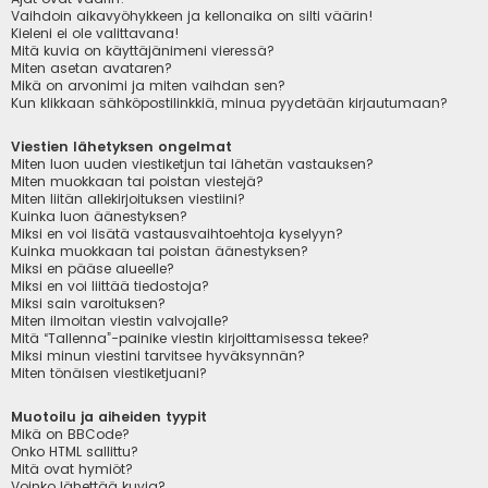
Vaihdoin aikavyöhykkeen ja kellonaika on silti väärin!
Kieleni ei ole valittavana!
Mitä kuvia on käyttäjänimeni vieressä?
Miten asetan avataren?
Mikä on arvonimi ja miten vaihdan sen?
Kun klikkaan sähköpostilinkkiä, minua pyydetään kirjautumaan?
Viestien lähetyksen ongelmat
Miten luon uuden viestiketjun tai lähetän vastauksen?
Miten muokkaan tai poistan viestejä?
Miten liitän allekirjoituksen viestiini?
Kuinka luon äänestyksen?
Miksi en voi lisätä vastausvaihtoehtoja kyselyyn?
Kuinka muokkaan tai poistan äänestyksen?
Miksi en pääse alueelle?
Miksi en voi liittää tiedostoja?
Miksi sain varoituksen?
Miten ilmoitan viestin valvojalle?
Mitä “Tallenna”-painike viestin kirjoittamisessa tekee?
Miksi minun viestini tarvitsee hyväksynnän?
Miten tönäisen viestiketjuani?
Muotoilu ja aiheiden tyypit
Mikä on BBCode?
Onko HTML sallittu?
Mitä ovat hymiöt?
Voinko lähettää kuvia?