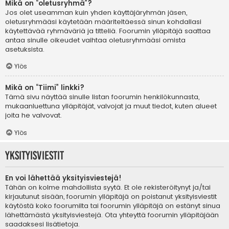
Mikä on “oletusryhmä”?
Jos olet useamman kuin yhden käyttäjäryhmän jäsen,
oletusryhmääsi käytetään määriteltäessä sinun kohdallasi
käytettävää ryhmäväriä ja titteliä. Foorumin ylläpitäjä saattaa
antaa sinulle oikeudet vaihtaa oletusryhmääsi omista
asetuksista.
Ylös
Mikä on “Tiimi” linkki?
Tämä sivu näyttää sinulle listan foorumin henkilökunnasta,
mukaanluettuna ylläpitäjät, valvojat ja muut tiedot, kuten alueet
joita he valvovat.
Ylös
Yksityisviestit
En voi lähettää yksityisviestejä!
Tähän on kolme mahdollista syytä. Et ole rekisteröitynyt ja/tai
kirjautunut sisään, foorumin ylläpitäjä on poistanut yksityisviestit
käytöstä koko foorumilta tai foorumin ylläpitäjä on estänyt sinua
lähettämästä yksityisviestejä. Ota yhteyttä foorumin ylläpitäjään
saadaksesi lisätietoja.