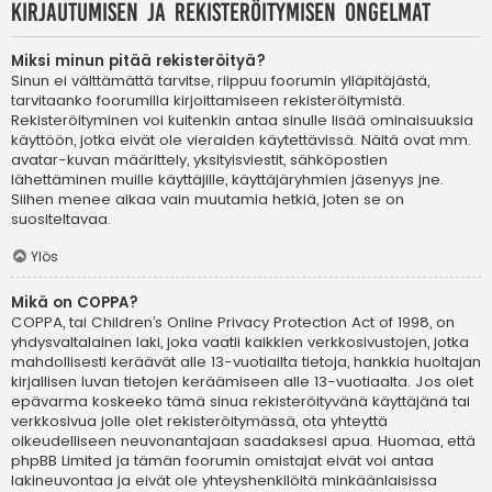
Kirjautumisen ja rekisteröitymisen ongelmat
Miksi minun pitää rekisteröityä?
Sinun ei välttämättä tarvitse, riippuu foorumin ylläpitäjästä,
tarvitaanko foorumilla kirjoittamiseen rekisteröitymistä.
Rekisteröityminen voi kuitenkin antaa sinulle lisää ominaisuuksia
käyttöön, jotka eivät ole vieraiden käytettävissä. Näitä ovat mm.
avatar-kuvan määrittely, yksityisviestit, sähköpostien
lähettäminen muille käyttäjille, käyttäjäryhmien jäsenyys jne.
Siihen menee aikaa vain muutamia hetkiä, joten se on
suositeltavaa.
Ylös
Mikä on COPPA?
COPPA, tai Children’s Online Privacy Protection Act of 1998, on
yhdysvaltalainen laki, joka vaatii kaikkien verkkosivustojen, jotka
mahdollisesti keräävät alle 13-vuotiailta tietoja, hankkia huoltajan
kirjallisen luvan tietojen keräämiseen alle 13-vuotiaalta. Jos olet
epävarma koskeeko tämä sinua rekisteröityvänä käyttäjänä tai
verkkosivua jolle olet rekisteröitymässä, ota yhteyttä
oikeudelliseen neuvonantajaan saadaksesi apua. Huomaa, että
phpBB Limited ja tämän foorumin omistajat eivät voi antaa
lakineuvontaa ja eivät ole yhteyshenkilöitä minkäänlaisissa