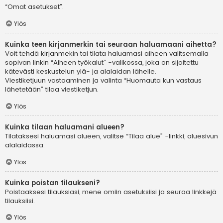
“Omat asetukset”.
Ylös
Kuinka teen kirjanmerkin tai seuraan haluamaani aihetta?
Voit tehdä kirjanmekin tai tilata haluamasi aiheen valitsemalla
sopivan linkin “Aiheen työkalut” -valikossa, joka on sijoitettu
kätevästi keskustelun ylä- ja alalaidan lähelle.
Viestiketjuun vastaaminen ja valinta “Huomauta kun vastaus
lähetetään” tilaa viestiketjun.
Ylös
Kuinka tilaan haluamani alueen?
Tilataksesi haluamasi alueen, valitse “Tilaa alue” -linkki, aluesivun
alalaidassa.
Ylös
Kuinka poistan tilaukseni?
Poistaaksesi tilauksiasi, mene omiin asetuksiisi ja seuraa linkkejä
tilauksiisi.
Ylös