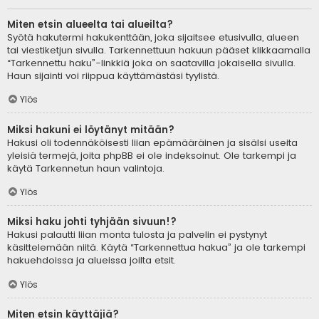
Miten etsin alueelta tai alueilta?
Syötä hakutermi hakukenttään, joka sijaitsee etusivulla, alueen
tai viestiketjun sivulla. Tarkennettuun hakuun pääset klikkaamalla
“Tarkennettu haku”-linkkiä joka on saatavilla jokaisella sivulla.
Haun sijainti voi riippua käyttämästäsi tyylistä.
Ylös
Miksi hakuni ei löytänyt mitään?
Hakusi oli todennäköisesti liian epämääräinen ja sisälsi useita
yleisiä termejä, joita phpBB ei ole indeksoinut. Ole tarkempi ja
käytä Tarkennetun haun valintoja.
Ylös
Miksi haku johti tyhjään sivuun!?
Hakusi palautti liian monta tulosta ja palvelin ei pystynyt
käsittelemään niitä. Käytä “Tarkennettua hakua” ja ole tarkempi
hakuehdoissa ja alueissa joilta etsit.
Ylös
Miten etsin käyttäjiä?