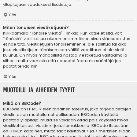
ylläpitäjään saadaksesi lisätietoja.
Ylös
Miten tönäisen viestiketjuani?
Klikkaamalla “Tönaise viestiä” -linkkiä, kun katselet sitä, voit
“tönäistä” viestiketjua alueen ensimmäisen sivun yläosaan. Jos
et näe tätä, viestiketjujen tönäiseminen ei ole sallittua tai aika
joka viestiketjujen tönäisemisen välillä vaaditaan ei ole vielä
kulunut. On myös mahdollista nostaa viestiketjua vastaamalla
siihen, mutta varmista että noudatat foorumin sääntöjä jos
päätät tehdä niin.
Ylös
Muotoilu ja aiheiden tyypit
Mikä on BBCode?
BBCode on HTML-kielen tapainen toteutus, joka tarjoaa tiettyjen
viestin osien muotoilumahdollisuuden. BBCoden käytöstä
päättää ylläpitäjä, mutta se voidaan ottaa pois käytöstä myös
viestikohtaisesti viestin kirjoituslomakkeella. BBCode itsessään
on HTML:n kaltainen, mutta tagit käyttävät < ja > merkkien sijaan
hakasulkuja [ ja ]. BBCoden oppaan löydät viestinlähetyssivun