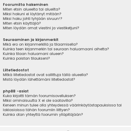
Foorumilta hakeminen
Miten etsin alueelta tai alueilta?
Miksi hakuni ei löytänyt mitään?
Miksi haku johti tyhjään sivuun!?
Miten etsin käyttäjiä?
Miten löydän omat viestini ja viestiketjuni?
Seuraaminen ja kirjanmerkit
Mikä ero on kirjanmerkillä ja tilaamisella?
Kuinka teen kirjanmerkin tai seuraan haluamaani aihetta?
Kuinka tilaan haluamani alueen?
Kuinka poistan tilaukseni?
Liitetiedostot
Mitkä liitetiedostot ovat sallittuja tällä alueella?
Mistä löydän lähettämäni liitetiedostot?
phpBB -asiat
Kuka kirjoitti tämän foorumisovelluksen?
Miksi ominaisuutta X ei ole saatavilla?
Keneen minun tulee olla yhteydessä väärinkäytöstapauksissa tai
lakiasioissa tähän foorumiin liittyen?
Kuinka otan yhteyttä foorumin ylläpitäjään?