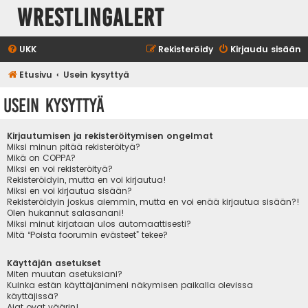
WrestlingAlert
UKK
Rekisteröidy
Kirjaudu sisään
Etusivu
Usein kysyttyä
Usein kysyttyä
Kirjautumisen ja rekisteröitymisen ongelmat
Miksi minun pitää rekisteröityä?
Mikä on COPPA?
Miksi en voi rekisteröityä?
Rekisteröidyin, mutta en voi kirjautua!
Miksi en voi kirjautua sisään?
Rekisteröidyin joskus aiemmin, mutta en voi enää kirjautua sisään?!
Olen hukannut salasanani!
Miksi minut kirjataan ulos automaattisesti?
Mitä “Poista foorumin evästeet” tekee?
Käyttäjän asetukset
Miten muutan asetuksiani?
Kuinka estän käyttäjänimeni näkymisen paikalla olevissa
käyttäjissä?
Ajat ovat väärin!