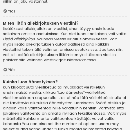
niihin on joku vastannut.
Ylös
Miten liitän allekirjoituksen viestiini?
Lisätäksesi allekirjoituksen viestiisi, sinun täytyy ensin luoda
sellainen omissa asetuksissa. Kun olet luonut sellaisen, voit valita
Lisää allekirjoitus
-valinnan viestin kirjoituslomakkeessa. Voit
myös lisätä allekirjoituksen automaattisesti aina kaikkiin
viesteihisi tekemällä valinnan omissa asetuksissa. Jos teet niin,
voit silti estää allekirjoituksen liittämisen yksittäiseen viestiin
poistamalla valinnan viestinkirjoituslomakkeessa.
Ylös
Kuinka luon äänestyksen?
Kun kirjoitat uuta viestiketjua tai muokkaat viestiketjun
ensimmäistä viestiä, klikkaa "Luo äänestys"-välilehteä
viestilomakkeen alapuolella. Jos et näe tätä välilehteä, sinulla ei
ole tarvittavia oikeuksia äänestysten luomiseen. Syötä otsikko ja
ainakin kaksi vaihtoehtoa niille varattuihin kenttiin. Varmista että
jokainen vaihtoehto on omalla rivillään tekstikentässä. Voit myös
määritellä kuinka monta vaihtoehtoa käyttäjät voivat valita
kohdasta You can also set the number of options users may
select during voting under “Kuinka monta vaihtoehtoa käyttäjä