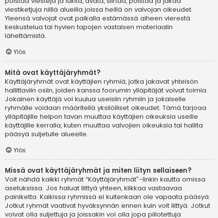
poistaa viestejä ja lukita, avata, siirtää, poistaa ja jakaa
viestiketjuja niillä alueilla joissa heillä on valvojan oikeudet.
Yleensä valvojat ovat paikalla estämässä aiheen vierestä
keskustelua tai hyvien tapojen vastaisen materiaalin
lähettämistä.
Ylös
Mitä ovat käyttäjäryhmät?
Käyttäjäryhmät ovat käyttäjien ryhmiä, jotka jakavat yhteisön
hallittaviin osiin, joiden kanssa foorumin ylläpitäjät voivat toimia.
Jokainen käyttäjä voi kuulua useisiin ryhmiin ja jokaiselle
ryhmälle voidaan määritellä yksilölliset oikeudet. Tämä tarjoaa
ylläpitäjille helpon tavan muuttaa käyttäjien oikeuksia useille
käyttäjille kerralla, kuten muuttaa valvojien oikeuksia tai hallita
pääsyä suljetulle alueelle.
Ylös
Missä ovat käyttäjäryhmät ja miten liityn sellaiseen?
Voit nähdä kaikki ryhmät “Käyttäjäryhmät”-linkin kautta omissa
asetuksissa. Jos haluat liittyä yhteen, klikkaa vastaavaa
painiketta. Kaikissa ryhmissä ei kuitenkaan ole vapaata pääsyä.
Jotkut ryhmät vaativat hyväksynnän ennen kuin voit liittyä. Jotkut
voivat olla suljettuja ja joissakin voi olla jopa piilotettuja