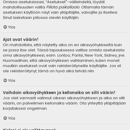
Omissa asetuksissasi, “Asetukset”-välilehdellä, löydät
mahdollisuuden valita
Piilota paikallaolo
. Ottamalla tämän
asetuksen käyttöön näyt vain ylläpitäjille, valvojille ja itsellesi.
Sinut lasketaan piilossa oleviin käyttäjiin.
Ylös
Ajat ovat väärin!
On mahdollista, että näytetty aika on eri aikavyöhykkeeltä kuin
se jossa itse olet. Tässä tapauksessa valitse omista asetuksista
oma aikavyöhykkeesi, esim. Lontoo, Pariisi, New York, Sidney, jne.
Huomaathan, että aikavyöhykkeen vaihtaminen, kuten monet
muutkin asetukset ovat vain rekisteröityneille käyttäjille. Jos et
ole rekisteröitynyt, tämä on hyvä aika tehdä niin.
Ylös
Vaihdoin aikavyöhykkeen ja kellonaika on silti väärin!
Jos olet varmasti valinnut oikean aikavyöhykkeen ja aika on silti
väärin, on palvelimen kellonaika väärin. Ota yhteyttä ylläpitäjään
korjataksesi ongelman.
Ylös