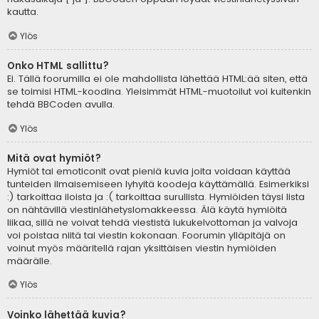
kautta.
Ylös
Onko HTML sallittu?
Ei. Tällä foorumilla ei ole mahdollista lähettää HTML:ää siten, että
se toimisi HTML-koodina. Yleisimmät HTML-muotoilut voi kuitenkin
tehdä BBCoden avulla.
Ylös
Mitä ovat hymiöt?
Hymiöt tai emoticonit ovat pieniä kuvia joita voidaan käyttää
tunteiden ilmaisemiseen lyhyitä koodeja käyttämällä. Esimerkiksi
:) tarkoittaa iloista ja :( tarkoittaa surullista. Hymiöiden täysi lista
on nähtävillä viestinlähetyslomakkeessa. Älä käytä hymiöitä
liikaa, sillä ne voivat tehdä viestistä lukukelvottoman ja valvoja
voi poistaa niitä tai viestin kokonaan. Foorumin ylläpitäjä on
voinut myös määritellä rajan yksittäisen viestin hymiöiden
määrälle.
Ylös
Voinko lähettää kuvia?