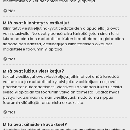
lähettämisen oikeudet antaa foorumin ylläpitäjä.
Ylös
Mitä ovat kiinnitetyt viestiketjut
Kiinnitetyt viestiketjut näkyvät tiedotteiden alapuolella ja ovat
vain etusivulla. Ne ovat yleensä aika tärkeitä, joten sinun tulisi
lukea ne aina kun mahdollista. Kuten tiedotteiden ja globaalien
tiedotteiden kanssa, viestiketjujen kiinnittämisen oikeudet
määrittelee foorumin ylläpitäjä.
Ylös
Mitä ovat lukitut viestiketjut?
Lukitut viestiketjut ovat viestiketjuja, joihin ei voi enää lähettää
vastauksia ja mahdolliset kyselyt joita viestiketjussa oli, ovat
päättyneet automaattisesti. Viestiketjuja voidaan lukita useista
syistä ylläpitäjän tai foorumin valvojan toimesta. Saatat myös
pystyä lukitsemaan oman viestiketjusi, mutta tämä riippuu
foorumin ylläpitäjän antamista oikeuksista.
Ylös
Mitä ovat aiheiden kuvakkeet?
Aiheiden kuvakkeet ovat aiheen aloittajan valitsemia kuvakkeita