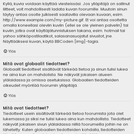
Kyllä, kuvia voidaan käyttää viesteissäsi. Jos ylläpitäjä on sallinut
liitteet, voit mahdollisesti ladata kuvan foorumille. Muutoin sinun
täytyy antaa osoite julkisesti saatavilla olevaan kuvaan, esim.
http://www.example.com/my-picture.gif. Et voi antaa osoitetta
omalla koneellasi oleviin kuviin (ellei se ole yleinen palvelin) tai
kuviin, jotka ovat käyttäjätunnistuksen takana, esim. hotmail tai
yahoo sähköpostilaatikot, salasanasuojatut sivustot, jne.
Näyttääksesi kuvan, käytä BBCoden [img]-tagia.
Ylös
Mitä ovat globaalit tiedotteet?
Globaalit tiedotteet sisältävät tärkeää tietoa ja sinun tulisi lukea
ne aina kun on mahdolista. Ne näkyvät jokaisen alueen
ylälaidassa ja omissa asetuksissa. Globaalien tiedotteiden
oikeudet myöntää foorumin ylläpitäjä.
Ylös
Mitä ovat tiedotteet?
Tiedotteet usein sisältävät tärkeää tietoa foorumista jota olet
lukemassa ja siksi ne tulisi lukea aina kun mahdollista. Tiedotteet
näkyvät jokaisen sivun ylälaidassa niillä foorumeilla joihin ne on
lähetetty. Kuten globaalien tiedotteiden kohdalla, tiedotteiden