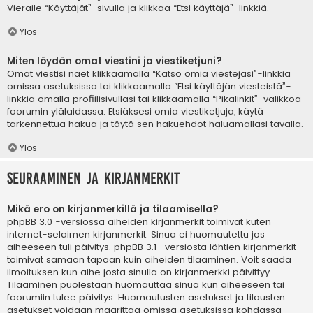
Vieraile “Käyttäjät”-sivulla ja klikkaa “Etsi käyttäjä”-linkkiä.
Ylös
Miten löydän omat viestini ja viestiketjuni?
Omat viestisi näet klikkaamalla “Katso omia viestejäsi”-linkkiä
omissa asetuksissa tai klikkaamalla “Etsi käyttäjän viesteistä”-
linkkiä omalla profiilisivullasi tai klikkaamalla “Pikalinkit”-valikkoa
foorumin ylälaidassa. Etsiäksesi omia viestiketjuja, käytä
tarkennettua hakua ja täytä sen hakuehdot haluamallasi tavalla.
Ylös
Seuraaminen ja kirjanmerkit
Mikä ero on kirjanmerkillä ja tilaamisella?
phpBB 3.0 -versiossa aiheiden kirjanmerkit toimivat kuten
internet-selaimen kirjanmerkit. Sinua ei huomautettu jos
aiheeseen tuli päivitys. phpBB 3.1 -versiosta lähtien kirjanmerkit
toimivat samaan tapaan kuin aiheiden tilaaminen. Voit saada
ilmoituksen kun aihe josta sinulla on kirjanmerkki päivittyy.
Tilaaminen puolestaan huomauttaa sinua kun aiheeseen tai
foorumiin tulee päivitys. Huomautusten asetukset ja tilausten
asetukset voidaan määrittää omissa asetuksissa kohdassa