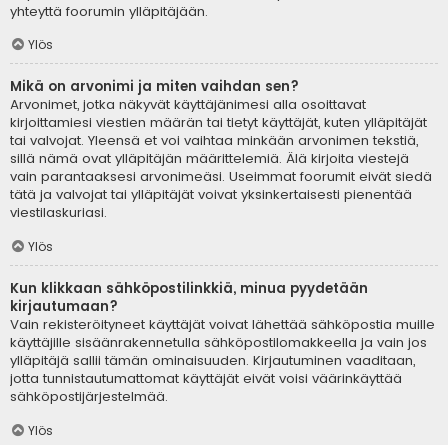
yhteyttä foorumin ylläpitäjään.
Ylös
Mikä on arvonimi ja miten vaihdan sen?
Arvonimet, jotka näkyvät käyttäjänimesi alla osoittavat
kirjoittamiesi viestien määrän tai tietyt käyttäjät, kuten ylläpitäjät
tai valvojat. Yleensä et voi vaihtaa minkään arvonimen tekstiä,
sillä nämä ovat ylläpitäjän määrittelemiä. Älä kirjoita viestejä
vain parantaaksesi arvonimeäsi. Useimmat foorumit eivät siedä
tätä ja valvojat tai ylläpitäjät voivat yksinkertaisesti pienentää
viestilaskuriasi.
Ylös
Kun klikkaan sähköpostilinkkiä, minua pyydetään
kirjautumaan?
Vain rekisteröityneet käyttäjät voivat lähettää sähköpostia muille
käyttäjille sisäänrakennetulla sähköpostilomakkeella ja vain jos
ylläpitäjä sallii tämän ominaisuuden. Kirjautuminen vaaditaan,
jotta tunnistautumattomat käyttäjät eivät voisi väärinkäyttää
sähköpostijärjestelmää.
Ylös