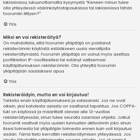
lakiasioissa, lukuunottamatta kysymystä “Keneen minun tulee
olla yhteydessä väärinkäytöstapauksissa tai lakiasioissa tähän
foorumiin liittyen?”.
Ylös
Miksi en voi rekisteröityä?
On mahdollista, että foorumin ylläpitäjä on poistanut
rekisteröinnin käytöstä estääkseen uusia vierailijoita
rekisteröitymästä. Foorumin ylläpitäjä on voinut myös asettaa
porttikiellon IP-osoitteellesi tai estänyt valitsemasi
käyttäjätunnuksen rekisteröinnin. Ota yhteyttä foorumin
ylläpitäjään saadaksesi apua.
Ylös
Rekisteröidyin, mutta en voi kirjautua!
Tarkista ensin käyttäjätunnuksesi ja salasanasi. Jos ne ovat
oikein, yksi kahdesta asiasta on saattanut tapahtua. Jos COPPA-
tuki on käytössä ja määrittelit olevasi alle 13-vuotias
rekisteröityessäsi, sinun tulee seurata saamiasi ohjeita. Jotkut
foorumit vaativat myös uusien tunnusten aktivoinnin joko sinun
itsesi toimesta tai ylläpitäjän toimesta ennen kuin voit kirjautua
sisään. Tämä tieto kerrottiin rekisteröitymisen yhteydessä. Jos
sinulle lähetettiin sähköpostia, seuraa ohjeita. Jos et saanut