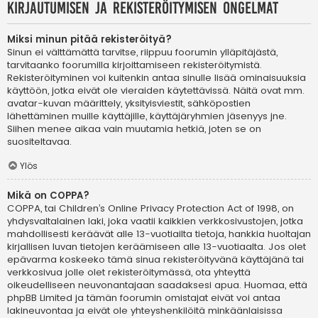
Kirjautumisen ja rekisteröitymisen ongelmat
Miksi minun pitää rekisteröityä?
Sinun ei välttämättä tarvitse, riippuu foorumin ylläpitäjästä,
tarvitaanko foorumilla kirjoittamiseen rekisteröitymistä.
Rekisteröityminen voi kuitenkin antaa sinulle lisää ominaisuuksia
käyttöön, jotka eivät ole vieraiden käytettävissä. Näitä ovat mm.
avatar-kuvan määrittely, yksityisviestit, sähköpostien
lähettäminen muille käyttäjille, käyttäjäryhmien jäsenyys jne.
Siihen menee aikaa vain muutamia hetkiä, joten se on
suositeltavaa.
Ylös
Mikä on COPPA?
COPPA, tai Children’s Online Privacy Protection Act of 1998, on
yhdysvaltalainen laki, joka vaatii kaikkien verkkosivustojen, jotka
mahdollisesti keräävät alle 13-vuotiailta tietoja, hankkia huoltajan
kirjallisen luvan tietojen keräämiseen alle 13-vuotiaalta. Jos olet
epävarma koskeeko tämä sinua rekisteröityvänä käyttäjänä tai
verkkosivua jolle olet rekisteröitymässä, ota yhteyttä
oikeudelliseen neuvonantajaan saadaksesi apua. Huomaa, että
phpBB Limited ja tämän foorumin omistajat eivät voi antaa
lakineuvontaa ja eivät ole yhteyshenkilöitä minkäänlaisissa