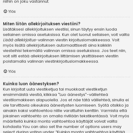
niihin on joku vastannut.
Ylös
Miten liitän allekirjoituksen viestiini?
Lisätäksesi allekirjoituksen viestiisi, sinun täytyy ensin luoda
sellainen omissa asetuksissa. Kun olet luonut sellaisen, voit valita
Lisää allekirjoitus
-valinnan viestin kirjoituslomakkeessa. Voit
myös lisätä allekirjoituksen automaattisesti aina kaikkiin
viesteihisi tekemällä valinnan omissa asetuksissa. Jos teet niin,
voit silti estää allekirjoituksen liittämisen yksittäiseen viestiin
poistamalla valinnan viestinkirjoituslomakkeessa.
Ylös
Kuinka luon äänestyksen?
Kun kirjoitat uuta viestiketjua tai muokkaat viestiketjun
ensimmäistä viestiä, klikkaa "Luo äänestys"-välilehteä
viestilomakkeen alapuolella. Jos et näe tätä välilehteä, sinulla ei
ole tarvittavia oikeuksia äänestysten luomiseen. Syötä otsikko ja
ainakin kaksi vaihtoehtoa niille varattuihin kenttiin. Varmista että
jokainen vaihtoehto on omalla rivillään tekstikentässä. Voit myös
määritellä kuinka monta vaihtoehtoa käyttäjät voivat valita
kohdasta You can also set the number of options users may
select during voting under “Kuinka monta vaihtoehtoa käyttäjä