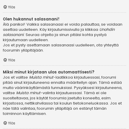
Ylös
Olen hukannut salasanani!
Älä panikoi! Vaikka salasanaasi ei voida palauttaa, se voidaan
asettaa uudelleen. Käy kirjautumissivulla ja klikkaa
Unohdin
salasanani
. Seuraa ohjeita ja sinun pitäisi kohta pystyä
kirjautumaan uudelleen.
Jos et pysty asettamaan salasanaasi uudelleen, ota yhteyttä
foorumin ylläpitäjään.
Ylös
Miksi minut kirjataan ulos automaattisesti?
Jos et valitse
Muista minut
-laatikkoa kirjautuessasi, foorumi
pitää sinut kirjautuneena ennalta määritellyn ajan. Tämä estää
muita väärinkäyttämästä tunnuksiasi. Pysyäksesi kirjautuneena,
valitse
Muista minut
-valinta kirjautuessasi. Tämä ei ole
suositeltavaa, jos käytät foorumia jaetulta koneelta, esim.
kirjastossa, nettikahvilassa tai koulun tietokoneluokassa. Jos et
näe tätä valintaa, foorumin ylläpitäjä on estänyt tämän
toiminnon käyttämisen.
Ylös