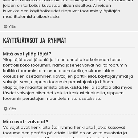
joiden on tarkoitus kuvastaa niiden sisältöä. Aiheiden
kuvakkeiden käyttöoikeudet riippuvat foorumin ylläpitäjän
määrittelemistä oikeuksista.
Ylös
Käyttäjätasot ja ryhmät
Mitä ovat ylläpitäjät?
Ylläpitäjät ovat jäseniä joille on annettu korkeimman tason
kontrolli koko foorumiin. Nämä jäsenet voivat hallita foorumin
kaikkia foorumin toiminnan osa-alueita, mukaan lukien
oikeuksien asettaminen, käyttäjien porttikiellot, käyttäjäryhmät ja
valvojat yms., riippuen foorumin perustajasta ja hänen
ylläpitäjille määrittelemistä oikeuksista. Heillä saattaa olla myös
täydet valvojan oikeudet kaikilla keskustelualueilla, riippuen
foorumin perustajan määrittelemistä asetuksista.
Ylös
Mitä ovatr valvojat?
Valvojat ovat henkilöitä (tai ryhmä henkilöitä) jotka katsovat
foorumeiden perään päivittäin. Heillä on on valta muokata ja