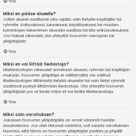
Ylös
Miksi en pääse alueelle?
Jotkin alueet saattavat olla rajattu vain tietyille käyttäjille tai
ryhmille. Katsoaksesi, lukeaksesi, kirjoittaaksesi tai muiden
toimintojen tekeminen alueella saattaa tarvita erikoisoikeuksia.
Jos haluat oikeudet, ota yhteyttä foorumin valvojaan tai
ylläpitäjään.
Ylös
Miksi en voi liittää tiedostoja?
Liitetiedostojen oikeudet annetaan alueen, ryhmän tai käyttäjän
mukaan. Foorumin ylläpitäjä ei välttämättä ole sallinut
liitetiedostojen liittämistä tietyllä alueella tai vain tietyt ryhmät
saattavat pystyä liittämään tiedostoja. Ota yhteyttä foorumin
ylläpitäjään jos et tiedä miksi et voi lisätä liitetiedostoja.
Ylös
Miksi sain varoituksen?
Jokaisen foorumin ylläpitäjällä on omat säännöt heidän
sivustollensa. Jos olet rikkonut sääntöä, voit saada varoituksen.
Huomioi, että tämä on foorumin ylläpitäjän päätös ja phpBB