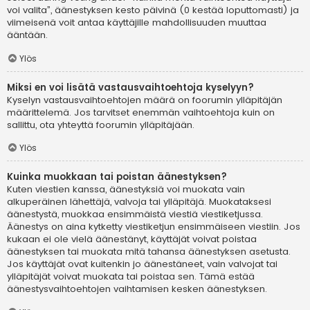
voi valita”, äänestyksen kesto päivinä (0 kestää loputtomasti) ja
viimeisenä voit antaa käyttäjille mahdollisuuden muuttaa
ääntään.
Ylös
Miksi en voi lisätä vastausvaihtoehtoja kyselyyn?
Kyselyn vastausvaihtoehtojen määrä on foorumin ylläpitäjän
määrittelemä. Jos tarvitset enemmän vaihtoehtoja kuin on
sallittu, ota yhteyttä foorumin ylläpitäjään.
Ylös
Kuinka muokkaan tai poistan äänestyksen?
Kuten viestien kanssa, äänestyksiä voi muokata vain
alkuperäinen lähettäjä, valvoja tai ylläpitäjä. Muokataksesi
äänestystä, muokkaa ensimmäistä viestiä viestiketjussa.
Äänestys on aina kytketty viestiketjun ensimmäiseen viestiin. Jos
kukaan ei ole vielä äänestänyt, käyttäjät voivat poistaa
äänestyksen tai muokata mitä tahansa äänestyksen asetusta.
Jos käyttäjät ovat kuitenkin jo äänestäneet, vain valvojat tai
ylläpitäjät voivat muokata tai poistaa sen. Tämä estää
äänestysvaihtoehtojen vaihtamisen kesken äänestyksen.