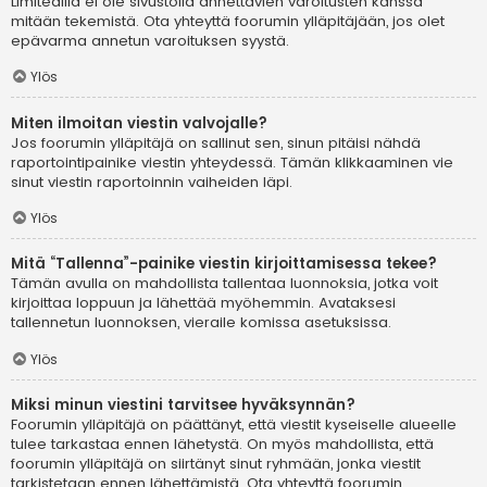
Limitedillä ei ole sivustolla annettavien varoitusten kanssa
mitään tekemistä. Ota yhteyttä foorumin ylläpitäjään, jos olet
epävarma annetun varoituksen syystä.
Ylös
Miten ilmoitan viestin valvojalle?
Jos foorumin ylläpitäjä on sallinut sen, sinun pitäisi nähdä
raportointipainike viestin yhteydessä. Tämän klikkaaminen vie
sinut viestin raportoinnin vaiheiden läpi.
Ylös
Mitä “Tallenna”-painike viestin kirjoittamisessa tekee?
Tämän avulla on mahdollista tallentaa luonnoksia, jotka voit
kirjoittaa loppuun ja lähettää myöhemmin. Avataksesi
tallennetun luonnoksen, vieraile komissa asetuksissa.
Ylös
Miksi minun viestini tarvitsee hyväksynnän?
Foorumin ylläpitäjä on päättänyt, että viestit kyseiselle alueelle
tulee tarkastaa ennen lähetystä. On myös mahdollista, että
foorumin ylläpitäjä on siirtänyt sinut ryhmään, jonka viestit
tarkistetaan ennen lähettämistä. Ota yhteyttä foorumin