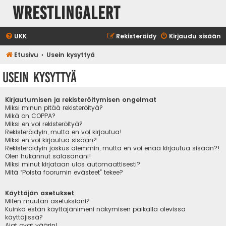
WrestlingAlert
UKK
Rekisteröidy
Kirjaudu sisään
Etusivu
Usein kysyttyä
Usein kysyttyä
Kirjautumisen ja rekisteröitymisen ongelmat
Miksi minun pitää rekisteröityä?
Mikä on COPPA?
Miksi en voi rekisteröityä?
Rekisteröidyin, mutta en voi kirjautua!
Miksi en voi kirjautua sisään?
Rekisteröidyin joskus aiemmin, mutta en voi enää kirjautua sisään?!
Olen hukannut salasanani!
Miksi minut kirjataan ulos automaattisesti?
Mitä “Poista foorumin evästeet” tekee?
Käyttäjän asetukset
Miten muutan asetuksiani?
Kuinka estän käyttäjänimeni näkymisen paikalla olevissa
käyttäjissä?
Ajat ovat väärin!