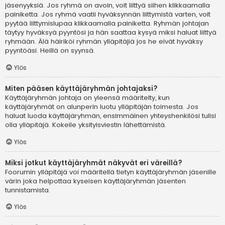
jäsenyyksiä. Jos ryhmä on avoin, voit liittyä siihen klikkaamalla
painiketta. Jos ryhmä vaatii hyväksynnän liittymistä varten, voit
pyytää liittymislupaa klikkaamalla painiketta. Ryhmän johtajan
täytyy hyväksyä pyyntösi ja hän saattaa kysyä miksi haluat liittyä
ryhmään. Älä häiriköi ryhmän ylläpitäjiä jos he eivät hyväksy
pyyntöäsi. Heillä on syynsä.
Ylös
Miten pääsen käyttäjäryhmän johtajaksi?
Käyttäjäryhmän johtaja on yleensä määritelty, kun
käyttäjäryhmät on alunperin luotu ylläpitäjän toimesta. Jos
haluat luoda käyttäjäryhmän, ensimmäinen yhteyshenkilösi tulisi
olla ylläpitäjä. Kokeile yksityisviestin lähettämistä.
Ylös
Miksi jotkut käyttäjäryhmät näkyvät eri väreillä?
Foorumin ylläpitäjä voi määritellä tietyn käyttäjäryhmän jäsenille
värin joka helpottaa kyseisen käyttäjäryhmän jäsenten
tunnistamista.
Ylös