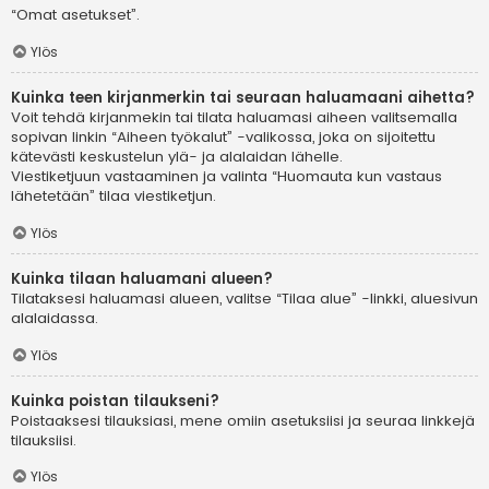
“Omat asetukset”.
Ylös
Kuinka teen kirjanmerkin tai seuraan haluamaani aihetta?
Voit tehdä kirjanmekin tai tilata haluamasi aiheen valitsemalla
sopivan linkin “Aiheen työkalut” -valikossa, joka on sijoitettu
kätevästi keskustelun ylä- ja alalaidan lähelle.
Viestiketjuun vastaaminen ja valinta “Huomauta kun vastaus
lähetetään” tilaa viestiketjun.
Ylös
Kuinka tilaan haluamani alueen?
Tilataksesi haluamasi alueen, valitse “Tilaa alue” -linkki, aluesivun
alalaidassa.
Ylös
Kuinka poistan tilaukseni?
Poistaaksesi tilauksiasi, mene omiin asetuksiisi ja seuraa linkkejä
tilauksiisi.
Ylös