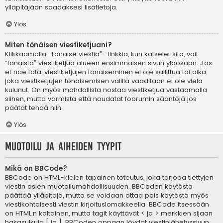
ylläpitäjään saadaksesi lisätietoja.
Ylös
Miten tönäisen viestiketjuani?
Klikkaamalla “Tönaise viestiä” -linkkiä, kun katselet sitä, voit
“tönäistä” viestiketjua alueen ensimmäisen sivun yläosaan. Jos
et näe tätä, viestiketjujen tönäiseminen ei ole sallittua tai aika
joka viestiketjujen tönäisemisen välillä vaaditaan ei ole vielä
kulunut. On myös mahdollista nostaa viestiketjua vastaamalla
siihen, mutta varmista että noudatat foorumin sääntöjä jos
päätät tehdä niin.
Ylös
Muotoilu ja aiheiden tyypit
Mikä on BBCode?
BBCode on HTML-kielen tapainen toteutus, joka tarjoaa tiettyjen
viestin osien muotoilumahdollisuuden. BBCoden käytöstä
päättää ylläpitäjä, mutta se voidaan ottaa pois käytöstä myös
viestikohtaisesti viestin kirjoituslomakkeella. BBCode itsessään
on HTML:n kaltainen, mutta tagit käyttävät < ja > merkkien sijaan
hakasulkuja [ ja ]. BBCoden oppaan löydät viestinlähetyssivun