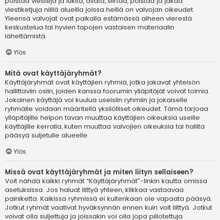
poistaa viestejä ja lukita, avata, siirtää, poistaa ja jakaa
viestiketjuja niillä alueilla joissa heillä on valvojan oikeudet.
Yleensä valvojat ovat paikalla estämässä aiheen vierestä
keskustelua tai hyvien tapojen vastaisen materiaalin
lähettämistä.
Ylös
Mitä ovat käyttäjäryhmät?
Käyttäjäryhmät ovat käyttäjien ryhmiä, jotka jakavat yhteisön
hallittaviin osiin, joiden kanssa foorumin ylläpitäjät voivat toimia.
Jokainen käyttäjä voi kuulua useisiin ryhmiin ja jokaiselle
ryhmälle voidaan määritellä yksilölliset oikeudet. Tämä tarjoaa
ylläpitäjille helpon tavan muuttaa käyttäjien oikeuksia useille
käyttäjille kerralla, kuten muuttaa valvojien oikeuksia tai hallita
pääsyä suljetulle alueelle.
Ylös
Missä ovat käyttäjäryhmät ja miten liityn sellaiseen?
Voit nähdä kaikki ryhmät “Käyttäjäryhmät”-linkin kautta omissa
asetuksissa. Jos haluat liittyä yhteen, klikkaa vastaavaa
painiketta. Kaikissa ryhmissä ei kuitenkaan ole vapaata pääsyä.
Jotkut ryhmät vaativat hyväksynnän ennen kuin voit liittyä. Jotkut
voivat olla suljettuja ja joissakin voi olla jopa piilotettuja