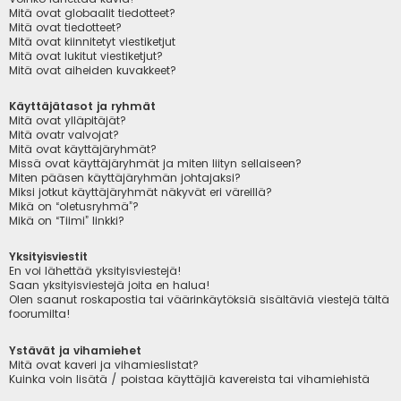
Mitä ovat globaalit tiedotteet?
Mitä ovat tiedotteet?
Mitä ovat kiinnitetyt viestiketjut
Mitä ovat lukitut viestiketjut?
Mitä ovat aiheiden kuvakkeet?
Käyttäjätasot ja ryhmät
Mitä ovat ylläpitäjät?
Mitä ovatr valvojat?
Mitä ovat käyttäjäryhmät?
Missä ovat käyttäjäryhmät ja miten liityn sellaiseen?
Miten pääsen käyttäjäryhmän johtajaksi?
Miksi jotkut käyttäjäryhmät näkyvät eri väreillä?
Mikä on “oletusryhmä”?
Mikä on “Tiimi” linkki?
Yksityisviestit
En voi lähettää yksityisviestejä!
Saan yksityisviestejä joita en halua!
Olen saanut roskapostia tai väärinkäytöksiä sisältäviä viestejä tältä
foorumilta!
Ystävät ja vihamiehet
Mitä ovat kaveri ja vihamieslistat?
Kuinka voin lisätä / poistaa käyttäjiä kavereista tai vihamiehistä