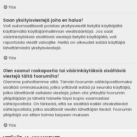
Ylös
Saan yksityisviestejä joita en halua!
Voit automaattisesti poistaa yksityisviestit tietyltä käyttäjältä
käyttämällä käyttäjänhallinnan viestisääntöjä. Jos saat
väärinkäytöksiä sisältäviä viestejä tietyltä käyttäjältä, voit
raportoida viestit valvojille. Heillä on oikeudet estää käyttäjiä
lähettämästä yksityisviestejä.
Ylös
Olen saanut roskapostia tai väärinkäytöksiä sisältäviä
viestejä tältä foorumilta!
Olemme pahoillamme siitä. Tämän foorumin sähköpostilomake
sisältää ominaisuuksia, jotka yrittävät estää ja seurata käyttäjiä,
jotka lähettävät sellaisia viestejä, joten ota yhteyttä foorumin
ylläpitäjään ja lähetä hänelle täysi kopio saamastasi
sähköpostista. On tärkeää, että se sisältää kaikki otsaketiedot
sähköpostista, jotka sisältävät viestin lähettäjän tiedot. Foorumin
ylläpitäjä voi sitten toimia tarpeen mukaan.
Ylös