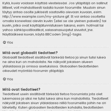
Kyllä, kuvia voidaan käyttää viesteissäsi. Jos ylläpitäjä on sallinut
liitteet, voit mahdollisesti ladata kuvan foorumille. Muutoin sinun
täytyy antaa osoite julkisesti saatavilla olevaan kuvaan, esim.
http://www.example.com/my-picture.gif. Et voi antaa osoitetta
omalla koneellasi oleviin kuviin (ellei se ole yleinen palvelin) tai
kuviin, jotka ovat käyttäjätunnistuksen takana, esim. hotmail tai
yahoo sähköpostilaatikot, salasanasuojatut sivustot, jne.
Näyttääksesi kuvan, käytä BBCoden [img]-tagia.
Ylös
Mitä ovat globaalit tiedotteet?
Globaalit tiedotteet sisältävät tärkeää tietoa ja sinun tulisi lukea
ne aina kun on mahdolista. Ne näkyvät jokaisen alueen
ylälaidassa ja omissa asetuksissa. Globaalien tiedotteiden
oikeudet myöntää foorumin ylläpitäjä.
Ylös
Mitä ovat tiedotteet?
Tiedotteet usein sisältävät tärkeää tietoa foorumista jota olet
lukemassa ja siksi ne tulisi lukea aina kun mahdollista. Tiedotteet
näkyvät jokaisen sivun ylälaidassa niillä foorumeilla joihin ne on
lähetetty. Kuten globaalien tiedotteiden kohdalla, tiedotteiden