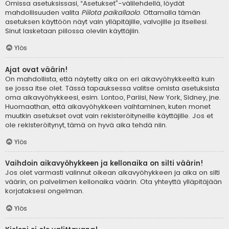
Omissa asetuksissasi, “Asetukset”-välilehdellä, löydät
mahdollisuuden valita
Piilota paikallaolo
. Ottamalla tämän
asetuksen käyttöön näyt vain ylläpitäjille, valvojille ja itsellesi.
Sinut lasketaan piilossa oleviin käyttäjiin.
Ylös
Ajat ovat väärin!
On mahdollista, että näytetty aika on eri aikavyöhykkeeltä kuin
se jossa itse olet. Tässä tapauksessa valitse omista asetuksista
oma aikavyöhykkeesi, esim. Lontoo, Pariisi, New York, Sidney, jne.
Huomaathan, että aikavyöhykkeen vaihtaminen, kuten monet
muutkin asetukset ovat vain rekisteröityneille käyttäjille. Jos et
ole rekisteröitynyt, tämä on hyvä aika tehdä niin.
Ylös
Vaihdoin aikavyöhykkeen ja kellonaika on silti väärin!
Jos olet varmasti valinnut oikean aikavyöhykkeen ja aika on silti
väärin, on palvelimen kellonaika väärin. Ota yhteyttä ylläpitäjään
korjataksesi ongelman.
Ylös