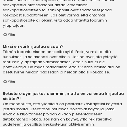
sähköpostia, olet saattanut antaa virheellisen
sähköpostiosoitteen tai sähköpostit ovat saattaneet jäädä
roskapostisuodattimeen. Jos olet varma, että antamasi
sähköpostiosoite oli oikein, yritä ottaa yhteyttä foorumin
ylläpitäjään.
Ylös
Miksi en voi kirjautua sisään?
Tämän tapahtumiseen on useita syitä. Ensin, varmista että
tunnuksesi ja salasanasi ovat oikein. Jos ne ovat, ota yhteyttä
foorumin ylläpitäjään varmistaaksesi, että sinulla ei ole
porttikieltoja. On myös mahdollista, että sivuston omistajalla on
asetusvirhe heidän päässään ja heidän pitäisi korjata se.
Ylös
Rekisteröidyin joskus aiemmin, mutta en voi enää kirjautua
sisään?!
On mahdollista, että ylläpitäjä on poistanut käyttäjätilisi käytöstä
jostain syystä. Useat foorumit myös poistavat käyttäjiä, jotka
eivät ole kirjoittaneet pitkään aikaan pienentääkseen
tietokantansa kokoa. Jos näin on käynyt, yritä rekisteröityä
uudelleen ja osallistu keskusteluun aktiivisemmin.