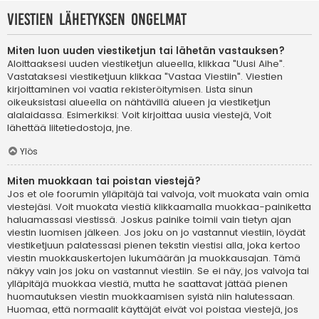
Viestien lähetyksen ongelmat
Miten luon uuden viestiketjun tai lähetän vastauksen?
Aloittaaksesi uuden viestiketjun alueella, klikkaa "Uusi Aihe".
Vastataksesi viestiketjuun klikkaa "Vastaa Viestiin". Viestien
kirjoittaminen voi vaatia rekisteröitymisen. Lista sinun
oikeuksistasi alueella on nähtävillä alueen ja viestiketjun
alalaidassa. Esimerkiksi: Voit kirjoittaa uusia viestejä, Voit
lähettää liitetiedostoja, jne.
Ylös
Miten muokkaan tai poistan viestejä?
Jos et ole foorumin ylläpitäjä tai valvoja, voit muokata vain omia
viestejäsi. Voit muokata viestiä klikkaamalla muokkaa-painiketta
haluamassasi viestissä. Joskus painike toimii vain tietyn ajan
viestin luomisen jälkeen. Jos joku on jo vastannut viestiin, löydät
viestiketjuun palatessasi pienen tekstin viestisi alla, joka kertoo
viestin muokkauskertojen lukumäärän ja muokkausajan. Tämä
näkyy vain jos joku on vastannut viestiin. Se ei näy, jos valvoja tai
ylläpitäjä muokkaa viestiä, mutta he saattavat jättää pienen
huomautuksen viestin muokkaamisen syistä niin halutessaan.
Huomaa, että normaalit käyttäjät eivät voi poistaa viestejä, jos