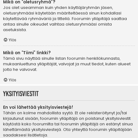
Mikä on “oletusryhmä”?
Jos olet useamman kuin yhden käyttäjäryhmän jäsen,
oletusryhmääsi käytetään määriteltäessä sinun kohdallasi
käytettävää ryhmäväriä ja titteliä. Foorumin ylläpitäjä saattaa
antaa sinulle oikeudet vaihtaa oletusryhmääsi omista
asetuksista.
Ylös
Mikä on “Tiimi” linkki?
Tämä sivu näyttää sinulle listan foorumin henkilökunnasta,
mukaanluettuna ylläpitäjät, valvojat ja muut tiedot, kuten alueet
joita he valvovat.
Ylös
Yksityisviestit
En voi lähettää yksityisviestejä!
Tähän on kolme mahdollista syytä. Et ole rekisteröitynyt ja/tai
kirjautunut sisään, foorumin ylläpitäjä on poistanut yksityisviestit
käytöstä koko foorumilta tai foorumin ylläpitäjä on estänyt sinua
lähettämästä yksityisviestejä. Ota yhteyttä foorumin ylläpitäjään
saadaksesi lisätietoja.