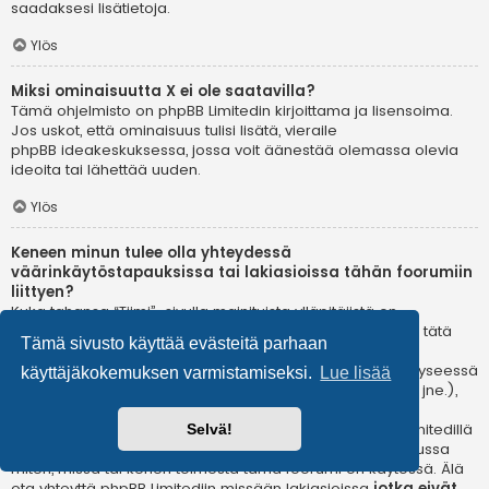
saadaksesi lisätietoja.
Ylös
Miksi ominaisuutta X ei ole saatavilla?
Tämä ohjelmisto on phpBB Limitedin kirjoittama ja lisensoima.
Jos uskot, että ominaisuus tulisi lisätä, vieraile
phpBB ideakeskuksessa
, jossa voit äänestää olemassa olevia
ideoita tai lähettää uuden.
Ylös
Keneen minun tulee olla yhteydessä
väärinkäytöstapauksissa tai lakiasioissa tähän foorumiin
liittyen?
Kuka tahansa “Tiimi”-sivulla mainituista ylläpitäjistä on
todennäköisesti sopiva yhteyshenkilö valituksillesi. Jos et tätä
Tämä sivusto käyttää evästeitä parhaan
kautta saa vastausta, sinun kannattaa ottaa yhteyttä
verkkotunnuksen omistajaan (tee
whois-kysely
) tai jos kyseessä
käyttäjäkokemuksen varmistamiseksi.
Lue lisää
on ilmaispalvelussa oleva (esim. Yahoo!, free.fr, f2s.com, jne.),
ota yhteyttä ylläpitoon tai väärinkäytöksistä vastaavaan
osastoon kyseisessä palvelussa. Huomaa, että phpBB Limitedillä
Selvä!
ei ole lainkaan toimivaltaa
ja sitä ei voida pitää vastuussa
miten, missä tai kenen toimesta tämä foorumi on käytössä. Älä
ota yhteyttä phpBB Limitediin missään lakiasioissa
jotka eivät