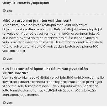
yhteyttä foorumin ylläpitäjään.
Ylös
Mikä on arvonimi ja miten vaihdan sen?
Arvonimet, jotka näkyvät käyttäjänimesi alla osoittavat
kirjoittamiesi viestien määrän tai tietyt käyttäjät, kuten ylläpitäjät
tai valvojat. Yleensä et voi vaihtaa minkään arvonimen tekstiä,
sillä nämä ovat ylläpitäjän määrittelemiä. Älä kirjoita viestejä
vain parantaaksesi arvonimeäsi. Useimmat foorumit eivät siedä
tätä ja valvojat tai ylläpitäjät voivat yksinkertaisesti pienentää
viestilaskuriasi.
Ylös
Kun klikkaan sähköpostilinkkiä, minua pyydetään
kirjautumaan?
Vain rekisteröityneet käyttäjät voivat lähettää sähköpostia muille
käyttäjille sisäänrakennetulla sähköpostilomakkeella ja vain jos
ylläpitäjä sallii tämän ominaisuuden. Kirjautuminen vaaditaan,
jotta tunnistautumattomat käyttäjät eivät voisi väärinkäyttää
sähköpostijärjestelmää.
Ylös