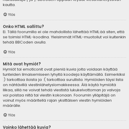
kautta.
Ylös
Onko HTML sallittu?
Ei. Tällä foorumilla ei ole mahdollista lähettää HTML:ää siten, että
se toimisi HTML-koodina. Yleisimmät HTML-muotoilut voi kuitenkin
tehdä BBCoden avulla.
Ylös
Mitä ovat hymiöt?
Hymiöt tai emoticonit ovat pieniä kuvia joita voidaan käyttää
tunteiden ilmaisemiseen lyhyitä koodeja käyttämällä. Esimerkiksi
:) tarkoittaa iloista ja :( tarkoittaa surullista. Hymiöiden täysi lista
on nähtävillä viestinlähetyslomakkeessa. Älä käytä hymiöitä
liikaa, sillä ne voivat tehdä viestistä lukukelvottoman ja valvoja
voi poistaa niitä tai viestin kokonaan. Foorumin ylläpitäjä on
voinut myös määritellä rajan yksittäisen viestin hymiöiden
määrälle.
Ylös
Voinko lähettää kuvia?