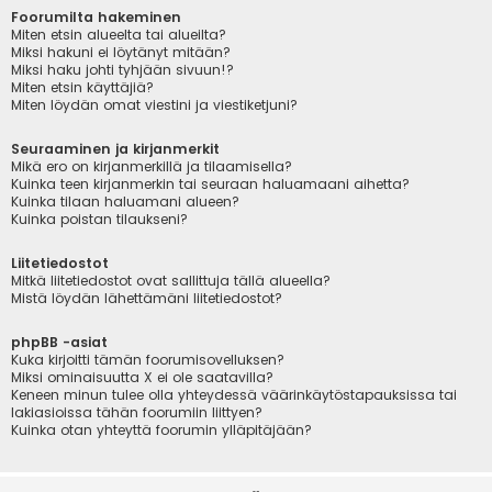
Foorumilta hakeminen
Miten etsin alueelta tai alueilta?
Miksi hakuni ei löytänyt mitään?
Miksi haku johti tyhjään sivuun!?
Miten etsin käyttäjiä?
Miten löydän omat viestini ja viestiketjuni?
Seuraaminen ja kirjanmerkit
Mikä ero on kirjanmerkillä ja tilaamisella?
Kuinka teen kirjanmerkin tai seuraan haluamaani aihetta?
Kuinka tilaan haluamani alueen?
Kuinka poistan tilaukseni?
Liitetiedostot
Mitkä liitetiedostot ovat sallittuja tällä alueella?
Mistä löydän lähettämäni liitetiedostot?
phpBB -asiat
Kuka kirjoitti tämän foorumisovelluksen?
Miksi ominaisuutta X ei ole saatavilla?
Keneen minun tulee olla yhteydessä väärinkäytöstapauksissa tai
lakiasioissa tähän foorumiin liittyen?
Kuinka otan yhteyttä foorumin ylläpitäjään?