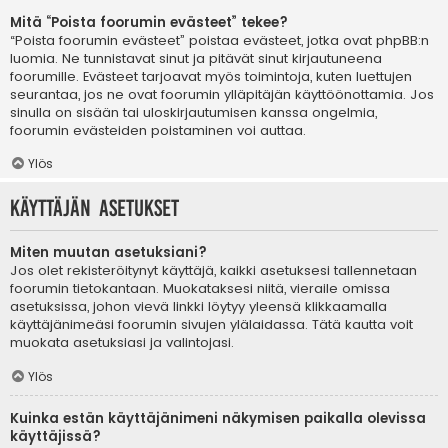
Mitä “Poista foorumin evästeet” tekee?
“Poista foorumin evästeet” poistaa evästeet, jotka ovat phpBB:n
luomia. Ne tunnistavat sinut ja pitävät sinut kirjautuneena
foorumille. Evästeet tarjoavat myös toimintoja, kuten luettujen
seurantaa, jos ne ovat foorumin ylläpitäjän käyttöönottamia. Jos
sinulla on sisään tai uloskirjautumisen kanssa ongelmia,
foorumin evästeiden poistaminen voi auttaa.
Ylös
Käyttäjän asetukset
Miten muutan asetuksiani?
Jos olet rekisteröitynyt käyttäjä, kaikki asetuksesi tallennetaan
foorumin tietokantaan. Muokataksesi niitä, vieraile omissa
asetuksissa, johon vievä linkki löytyy yleensä klikkaamalla
käyttäjänimeäsi foorumin sivujen ylälaidassa. Tätä kautta voit
muokata asetuksiasi ja valintojasi.
Ylös
Kuinka estän käyttäjänimeni näkymisen paikalla olevissa
käyttäjissä?