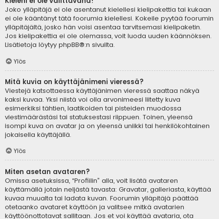
Kieleni ei ole valittavana!
Joko ylläpitäjä ei ole asentanut kielellesi kielipakettia tai kukaan
ei ole kääntänyt tätä foorumia kielellesi. Kokeile pyytää foorumin
ylläpitäjältä, josko hän voisi asentaa tarvitsemasi kielipaketin.
Jos kielipakettia ei ole olemassa, voit luoda uuden käännöksen.
Lisätietoja löytyy
phpBB
®:n sivuilta.
Ylös
Mitä kuvia on käyttäjänimeni vieressä?
Viestejä katsottaessa käyttäjänimen vieressä saattaa näkyä
kaksi kuvaa. Yksi niistä voi olla arvonimeesi liitetty kuva
esimerkiksi tähtien, laatikoiden tai pisteiden muodossa
viestimäärästäsi tai statuksestasi riippuen. Toinen, yleensä
isompi kuva on avatar ja on yleensä uniikki tai henkilökohtainen
jokaisella käyttäjällä.
Ylös
Miten asetan avataren?
Omissa asetuksissa, “Profiilin” alla, voit lisätä avataren
käyttämällä jotain neljästä tavasta: Gravatar, galleriasta, käyttää
kuvaa muualta tai ladata kuvan. Foorumin ylläpitäjä päättää
otetaanko avataret käyttöön ja valitsee mitkä avatarien
käyttöönottotavat sallitaan. Jos et voi käyttää avataria, ota