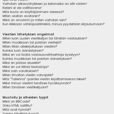
Vaihdoin aikavyöhykkeen ja kellonaika on silti väärin!
Kieleni ei ole valittavana!
Mitä kuvia on käyttäjänimeni vieressä?
Miten asetan avataren?
Mikä on arvonimi ja miten vaihdan sen?
Kun klikkaan sähköpostilinkkiä, minua pyydetään kirjautumaan?
Viestien lähetyksen ongelmat
Miten luon uuden viestiketjun tai lähetän vastauksen?
Miten muokkaan tai poistan viestejä?
Miten liitän allekirjoituksen viestiini?
Kuinka luon äänestyksen?
Miksi en voi lisätä vastausvaihtoehtoja kyselyyn?
Kuinka muokkaan tai poistan äänestyksen?
Miksi en pääse alueelle?
Miksi en voi liittää tiedostoja?
Miksi sain varoituksen?
Miten ilmoitan viestin valvojalle?
Mitä “Tallenna”-painike viestin kirjoittamisessa tekee?
Miksi minun viestini tarvitsee hyväksynnän?
Miten tönäisen viestiketjuani?
Muotoilu ja aiheiden tyypit
Mikä on BBCode?
Onko HTML sallittu?
Mitä ovat hymiöt?
Voinko lähettää kuvia?