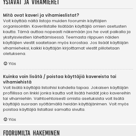
Ystävät ja vihamiehet
Mitä ovat kaveri ja vihamieslistat?
Voit käyttää näitä listoja muiden foorumin käyttäjien
organisointiin. Kaverilistalle lisätään käyttäjiä omien asetusten
kautta. Tämä auttaa nopeasti näkemään jos he ovat paikalla ja
yksityisviestien lähettämisessä. Teemasta riippuen näiden
käyttäjien viestit saatetaan myös korostaa. Jos lisäät käyttäjän
vihamieheksi, kaikki käyttäjän kirjoittamat viestit piilotetaan
oletuksena.
Ylös
Kuinka voin lisätä / poistaa käyttäjiä kavereista tai
vihamiehistä
Voit lisätä käyttäjiä listoihisi kahdella tapaa. Jokaisen käyttäjän
profiilissa on linkki jonka kautta voit lisätä heidät joko kavereihin
tai vihamiehiin. Vaihtoehtoisesti omista asetuksista voit lisätä
käyttäjiä suoraan syöttämällä heidän käyttäjänimen. Voit myös
poistaa käyttäjiä listaltasi samalta sivulta.
Ylös
Foorumilta hakeminen