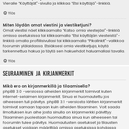
Vieraile “Käyttäjät”-sivulla ja klikkaa “Etsi käyttäjä”-linkkiä.
Ylös
Miten löydän omat viestini ja viestiketjuni?
Omat viestisi näet klikkaamalla “Katso omia viestejäsi”-linkkiä
omissa asetuksissa tai klikkaamalla “Etsi käyttäjän viesteistä”-
linkkiä omalla profiilisivullasi tai klikkaamalla “Pikalinkit”-valikkoa
foorumin ylälaidassa. Etsiäksesi omia viestiketjuja, käytä
tarkennettua hakua ja täytä sen hakuehdot haluamallasi tavalla.
Ylös
Seuraaminen ja kirjanmerkit
Mikä ero on kirjanmerkillä ja tilaamisella?
phpBB 3.0 -versiossa aiheiden kirjanmerkit toimivat kuten
internet-selaimen kirjanmerkit. Sinua ei huomautettu jos
aiheeseen tuli päivitys. phpBB 3.1 -versiosta lähtien kirjanmerkit
toimivat samaan tapaan kuin aiheiden tilaaminen. Voit saada
ilmoituksen kun aihe josta sinulla on kirjanmerkki päivittyy.
Tilaaminen puolestaan huomauttaa sinua kun aiheeseen tai
foorumiin tulee päivitys. Huomautusten asetukset ja tilausten
asetukset voidaan määrittää omissa asetuksissa kohdassa