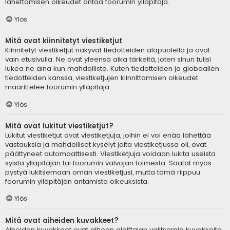
lähettämisen oikeudet antaa foorumin ylläpitäjä.
Ylös
Mitä ovat kiinnitetyt viestiketjut
Kiinnitetyt viestiketjut näkyvät tiedotteiden alapuolella ja ovat
vain etusivulla. Ne ovat yleensä aika tärkeitä, joten sinun tulisi
lukea ne aina kun mahdollista. Kuten tiedotteiden ja globaalien
tiedotteiden kanssa, viestiketjujen kiinnittämisen oikeudet
määrittelee foorumin ylläpitäjä.
Ylös
Mitä ovat lukitut viestiketjut?
Lukitut viestiketjut ovat viestiketjuja, joihin ei voi enää lähettää
vastauksia ja mahdolliset kyselyt joita viestiketjussa oli, ovat
päättyneet automaattisesti. Viestiketjuja voidaan lukita useista
syistä ylläpitäjän tai foorumin valvojan toimesta. Saatat myös
pystyä lukitsemaan oman viestiketjusi, mutta tämä riippuu
foorumin ylläpitäjän antamista oikeuksista.
Ylös
Mitä ovat aiheiden kuvakkeet?
Aiheiden kuvakkeet ovat aiheen aloittajan valitsemia kuvakkeita