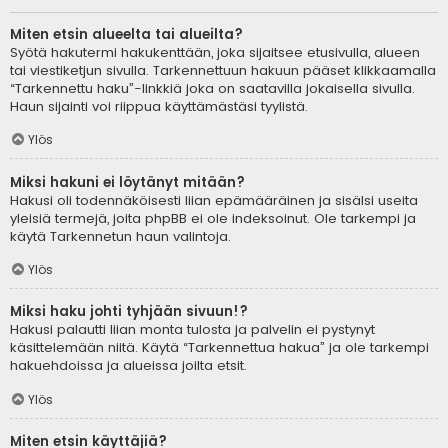
Miten etsin alueelta tai alueilta?
Syötä hakutermi hakukenttään, joka sijaitsee etusivulla, alueen
tai viestiketjun sivulla. Tarkennettuun hakuun pääset klikkaamalla
“Tarkennettu haku”-linkkiä joka on saatavilla jokaisella sivulla.
Haun sijainti voi riippua käyttämästäsi tyylistä.
Ylös
Miksi hakuni ei löytänyt mitään?
Hakusi oli todennäköisesti liian epämääräinen ja sisälsi useita
yleisiä termejä, joita phpBB ei ole indeksoinut. Ole tarkempi ja
käytä Tarkennetun haun valintoja.
Ylös
Miksi haku johti tyhjään sivuun!?
Hakusi palautti liian monta tulosta ja palvelin ei pystynyt
käsittelemään niitä. Käytä “Tarkennettua hakua” ja ole tarkempi
hakuehdoissa ja alueissa joilta etsit.
Ylös
Miten etsin käyttäjiä?