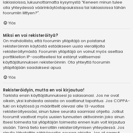
lakiasioissa, lukuunottamatta kysymystä “Keneen minun tulee
olla yhteydessä väärinkäytöstapauksissa tai lakiasioissa tähän
foorumiin liittyen?”.
Ylös
Miksi en voi rekisteröityä?
On mahdollista, että foorumin ylläpitäjä on poistanut
rekisteröinnin käytöstä estääkseen uusia vierailijoita
rekisteröitymästä. Foorumin ylläpitäjä on voinut myös asettaa
porttikiellon IP-osoitteellesi tai estänyt valitsemasi
käyttäjätunnuksen rekisteröinnin. Ota yhteyttä foorumin
ylläpitäjään saadaksesi apua.
Ylös
Rekisteröidyin, mutta en voi kirjautua!
Tarkista ensin käyttäjätunnuksesi ja salasanasi. Jos ne ovat
oikein, yksi kahdesta asiasta on saattanut tapahtua. Jos COPPA-
tuki on käytössä ja määrittelit olevasi alle 13-vuotias
rekisteröityessäsi, sinun tulee seurata saamiasi ohjeita. Jotkut
foorumit vaativat myös uusien tunnusten aktivoinnin joko sinun
itsesi toimesta tai ylläpitäjän toimesta ennen kuin voit kirjautua
sisään. Tämä tieto kerrottiin rekisteröitymisen yhteydessä. Jos
sinulle lähetettiin sähköpostia, seuraa ohjeita. Jos et saanut