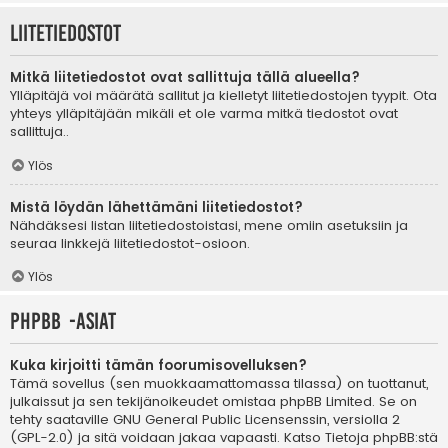
Liitetiedostot
Mitkä liitetiedostot ovat sallittuja tällä alueella?
Ylläpitäjä voi määrätä sallitut ja kielletyt liitetiedostojen tyypit. Ota
yhteys ylläpitäjään mikäli et ole varma mitkä tiedostot ovat
sallittuja..
Ylös
Mistä löydän lähettämäni liitetiedostot?
Nähdäksesi listan liitetiedostoistasi, mene omiin asetuksiin ja
seuraa linkkejä liitetiedostot-osioon.
Ylös
phpBB -asiat
Kuka kirjoitti tämän foorumisovelluksen?
Tämä sovellus (sen muokkaamattomassa tilassa) on tuottanut,
julkaissut ja sen tekijänoikeudet omistaa
phpBB Limited
. Se on
tehty saataville GNU General Public Licensenssin, versiolla 2
(GPL-2.0) ja sitä voidaan jakaa vapaasti. Katso
Tietoja phpBB:stä