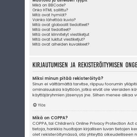
Muotoilu ja aiheiden tyypit
Mikä on BBCode?
Onko HTML sallittu?
Mitä ovat hymiöt?
Voinko lähettää kuvia?
Mitä ovat globaalit tiedotteet?
Mitä ovat tiedotteet?
Mitä ovat kiinnitetyt viestiketjut
Mitä ovat lukitut viestiketjut?
Mitä ovat aiheiden kuvakkeet?
Kirjautumisen ja rekisteröitymisen ong
Miksi minun pitää rekisteröityä?
Sinun ei välttämättä tarvitse, riippuu foorumin ylläpi
ominaisuuksia käyttöön, jotka eivät ole vieraiden käy
käyttäjäryhmien jäsenyys jne. Siihen menee aikaa va
Ylös
Mikä on COPPA?
COPPA, tai Children’s Online Privacy Protection Act of
tietoja, hankkia huoltajan kirjallisen luvan tietoje
olet rekisteröitymässä, ota yhteyttä oikeudellisee