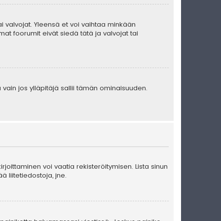
 tai valvojat. Yleensä et voi vaihtaa minkään
at foorumit eivät siedä tätä ja valvojat tai
 vain jos ylläpitäjä sallii tämän ominaisuuden.
kirjoittaminen voi vaatia rekisteröitymisen. Lista sinun
ä liitetiedostoja, jne.