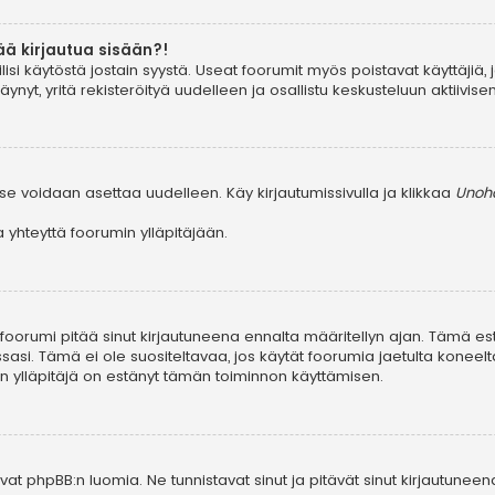
ää kirjautua sisään?!
ilisi käytöstä jostain syystä. Useat foorumit myös poistavat käyttäjiä, 
yt, yritä rekisteröityä uudelleen ja osallistu keskusteluun aktiivis
se voidaan asettaa uudelleen. Käy kirjautumissivulla ja klikkaa
Unohd
yhteyttä foorumin ylläpitäjään.
, foorumi pitää sinut kirjautuneena ennalta määritellyn ajan. Tämä e
ssasi. Tämä ei ole suositeltavaa, jos käytät foorumia jaetulta koneelta
in ylläpitäjä on estänyt tämän toiminnon käyttämisen.
at phpBB:n luomia. Ne tunnistavat sinut ja pitävät sinut kirjautuneen