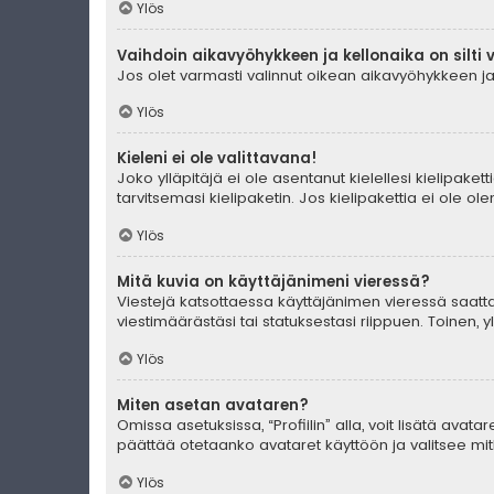
Ylös
Vaihdoin aikavyöhykkeen ja kellonaika on silti 
Jos olet varmasti valinnut oikean aikavyöhykkeen ja 
Ylös
Kieleni ei ole valittavana!
Joko ylläpitäjä ei ole asentanut kielellesi kielipaket
tarvitsemasi kielipaketin. Jos kielipakettia ei ole o
Ylös
Mitä kuvia on käyttäjänimeni vieressä?
Viestejä katsottaessa käyttäjänimen vieressä saattaa
viestimäärästäsi tai statuksestasi riippuen. Toinen, 
Ylös
Miten asetan avataren?
Omissa asetuksissa, “Profiilin” alla, voit lisätä avat
päättää otetaanko avataret käyttöön ja valitsee mitk
Ylös