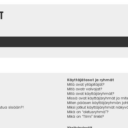
t
Käyttäjätasot ja ryhmät
Mitä ovat ylläpitäjät?
Mitä ovatr valvojat?
Mitä ovat käyttäjäryhmät?
Missä ovat käyttäjäryhmät ja miten
Miten pääsen käyttäjäryhmän joht
autua sisään?!
Miksi jotkut käyttäjäryhmät näkyvät
Mikä on “oletusryhmä”?
Mikä on “Tiimi” linkki?
Yksityisviestit