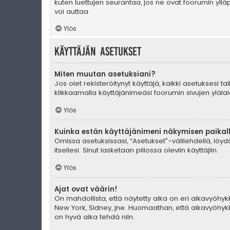
kuten luettujen seurantaa, jos ne ovat foorumin yll
voi auttaa.
Ylös
Käyttäjän asetukset
Miten muutan asetuksiani?
Jos olet rekisteröitynyt käyttäjä, kaikki asetuksesi 
klikkaamalla käyttäjänimeäsi foorumin sivujen ylälai
Ylös
Kuinka estän käyttäjänimeni näkymisen paikall
Omissa asetuksissasi, “Asetukset”-välilehdellä, löy
itsellesi. Sinut lasketaan piilossa oleviin käyttäjiin.
Ylös
Ajat ovat väärin!
On mahdollista, että näytetty aika on eri aikavyöhyk
New York, Sidney, jne. Huomaathan, että aikavyöhykke
on hyvä aika tehdä niin.