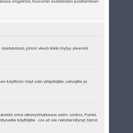
en kanssa ongelmia, foorumin evästeiden poistaminen
 asetuksissa, johon vievä linkki löytyy yleensä
 käyttöön näyt vain ylläpitäjille, valvojille ja
uksista oma aikavyöhykkeesi, esim. Lontoo, Pariisi,
eille käyttäjille. Jos et ole rekisteröitynyt, tämä