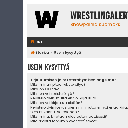
WrestlingAler
Showpainia suomeksi
UKK
Etusivu
Usein kysyttyä
Usein kysyttyä
Kirjautumisen ja rekisteröitymisen ongelmat
Miksi minun pitää rekisteröityä?
Mikä on COPPA?
Miksi en voi rekisteröityä?
Rekisteröidyin, mutta en voi kirjautua!
Miksi en voi kirjautua sisään?
Rekisteröidyin joskus aiemmin, mutta en voi enää kirj
Olen hukannut salasanani!
Miksi minut kirjataan ulos automaattisesti?
Mitä “Poista foorumin evästeet” tekee?