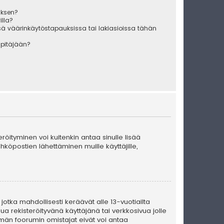
uksen?
illa?
sä väärinkäytöstapauksissa tai lakiasioissa tähän
äpitäjään?
teröityminen voi kuitenkin antaa sinulle lisää
ähköpostien lähettäminen muille käyttäjille,
 jotka mahdollisesti keräävät alle 13-vuotiailta
ua rekisteröityvänä käyttäjänä tai verkkosivua jolle
män foorumin omistajat eivät voi antaa