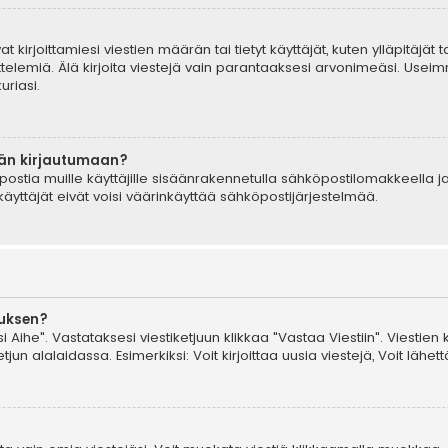
t kirjoittamiesi viestien määrän tai tietyt käyttäjät, kuten ylläpitäjät
telemiä. Älä kirjoita viestejä vain parantaaksesi arvonimeäsi. Useimm
uriasi.
ään kirjautumaan?
postia muille käyttäjille sisäänrakennetulla sähköpostilomakkeella ja
äyttäjät eivät voisi väärinkäyttää sähköpostijärjestelmää.
auksen?
i Aihe". Vastataksesi viestiketjuun klikkaa "Vastaa Viestiin". Viestien 
jun alalaidassa. Esimerkiksi: Voit kirjoittaa uusia viestejä, Voit lähettä