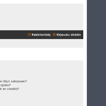
Rekisteröidy
Kirjaudu sisään
 liityn sellaiseen?
ajaksi?
 eri väreillä?