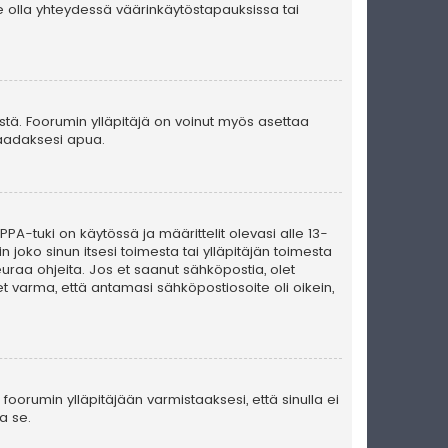
e olla yhteydessä väärinkäytöstapauksissa tai
ästä. Foorumin ylläpitäjä on voinut myös asettaa
 saadaksesi apua.
PA-tuki on käytössä ja määrittelit olevasi alle 13-
n joko sinun itsesi toimesta tai ylläpitäjän toimesta
seuraa ohjeita. Jos et saanut sähköpostia, olet
t varma, että antamasi sähköpostiosoite oli oikein,
foorumin ylläpitäjään varmistaaksesi, että sinulla ei
a se.