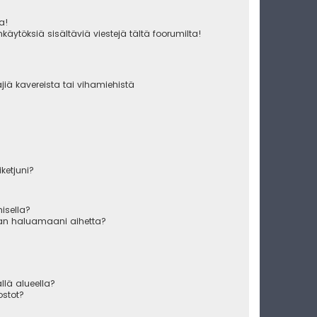
ua!
käytöksiä sisältäviä viestejä tältä foorumilta!
äjiä kavereista tai vihamiehistä
iketjuni?
misella?
raan haluamaani aihetta?
ällä alueella?
ostot?