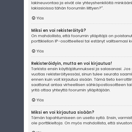
lakineuvontaa ja eivät ole yhteyshenkilöitä minkään
lakiasioissa tähän foorumiin liittyen?”.
Ylös
Miksi en voi rekisteröityä?
On mahdollista, että foorumin ylläpitäjä on poistanu
porttikiellon IP-osoitteellesi tai estänyt valitsemas
Ylös
Rekisteröidyin, mutta en voi kirjautua!
Tarkista ensin käyttäjätunnuksesi ja salasanasi. Jos
vuotias rekisteröityessäsi, sinun tulee seurata saami
ennen kuin voit kirjautua sisään. Tämä tieto kerrotti
saattanut antaa virheellisen sähköpostiosoitteen ta
yritä ottaa yhteyttä foorumin ylläpitäjään.
Ylös
Miksi en voi kirjautua sisään?
Tämän tapahtumiseen on useita syitä. Ensin, varmista 
ole porttikieltoja. On myös mahdollista, että sivust