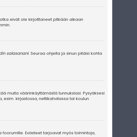
jotka eivät ole kirjoittaneet pitkään aikaan
emmin.
in salasanani
. Seuraa ohjeita ja sinun pitäisi kohta
stää muita väärinkäyttämästä tunnuksiasi. Pysyäksesi
, esim. kirjastossa, nettikahvilassa tai koulun
a foorumille. Evästeet tarjoavat myös toimintoja,