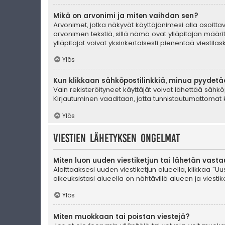
Mikä on arvonimi ja miten vaihdan sen?
Arvonimet, jotka näkyvät käyttäjänimesi alla osoittava
arvonimen tekstiä, sillä nämä ovat ylläpitäjän määrit
ylläpitäjät voivat yksinkertaisesti pienentää viestilask
Ylös
Kun klikkaan sähköpostilinkkiä, minua pyydet
Vain rekisteröityneet käyttäjät voivat lähettää sähkö
Kirjautuminen vaaditaan, jotta tunnistautumattomat k
Ylös
Viestien lähetyksen ongelmat
Miten luon uuden viestiketjun tai lähetän vast
Aloittaaksesi uuden viestiketjun alueella, klikkaa "Uus
oikeuksistasi alueella on nähtävillä alueen ja viestiket
Ylös
Miten muokkaan tai poistan viestejä?