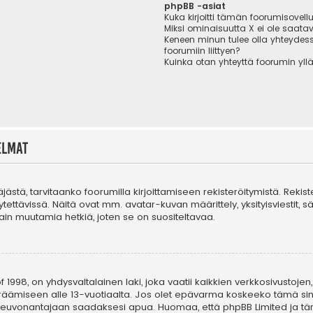
phpBB -asiat
Kuka kirjoitti tämän foorumisovell
Miksi ominaisuutta X ei ole saatav
Keneen minun tulee olla yhteydes
foorumiin liittyen?
Kuinka otan yhteyttä foorumin yll
elmat
täjästä, tarvitaanko foorumilla kirjoittamiseen rekisteröitymistä. Rekis
tettävissä. Näitä ovat mm. avatar-kuvan määrittely, yksityisviestit, s
in muutamia hetkiä, joten se on suositeltavaa.
 1998, on yhdysvaltalainen laki, joka vaatii kaikkien verkkosivustojen,
n keräämiseen alle 13-vuotiaalta. Jos olet epävarma koskeeko tämä sin
n neuvonantajaan saadaksesi apua. Huomaa, että phpBB Limited ja tä