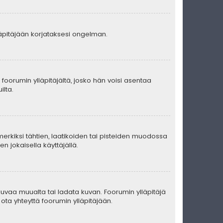
lläpitäjään korjataksesi ongelman.
ä foorumin ylläpitäjältä, josko hän voisi asentaa
ilta.
merkiksi tähtien, laatikoiden tai pisteiden muodossa
n jokaisella käyttäjällä.
ä kuvaa muualta tai ladata kuvan. Foorumin ylläpitäjä
ota yhteyttä foorumin ylläpitäjään.