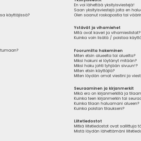
En voi lähettää yksityisviestejä!
Saan yksityisviestejä joita en hal
sa käyttäjissä?
Olen saanut roskapostia tai väärin
Ystävät ja vihamiehet
Mitä ovat kaveri ja vihamieslistat?
Kuinka voin lisätä / poistaa käytt
autumaan?
Foorumilta hakeminen
Miten etsin alueelta tai alueilta?
Miksi hakuni ei löytänyt mitään?
Miksi haku johti tyhjään sivuun!?
Miten etsin käyttäjiä?
Miten löydän omat viestini ja viest
Seuraaminen ja kirjanmerkit
Mikä ero on kirjanmerkillä ja tilaa
Kuinka teen kirjanmerkin tai seu
Kuinka tilaan haluamani alueen?
Kuinka poistan tilaukseni?
Liitetiedostot
Mitkä liitetiedostot ovat sallittuja t
Mistä löydän lähettämäni liitetied