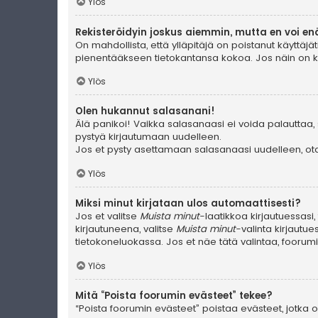
Ylös
Rekisteröidyin joskus aiemmin, mutta en voi en
On mahdollista, että ylläpitäjä on poistanut käyttäjät
pienentääkseen tietokantansa kokoa. Jos näin on käyn
Ylös
Olen hukannut salasanani!
Älä panikoi! Vaikka salasanaasi ei voida palauttaa, 
pystyä kirjautumaan uudelleen.
Jos et pysty asettamaan salasanaasi uudelleen, ota 
Ylös
Miksi minut kirjataan ulos automaattisesti?
Jos et valitse
Muista minut
-laatikkoa kirjautuessasi
kirjautuneena, valitse
Muista minut
-valinta kirjautue
tietokoneluokassa. Jos et näe tätä valintaa, foorum
Ylös
Mitä “Poista foorumin evästeet” tekee?
“Poista foorumin evästeet” poistaa evästeet, jotka ov