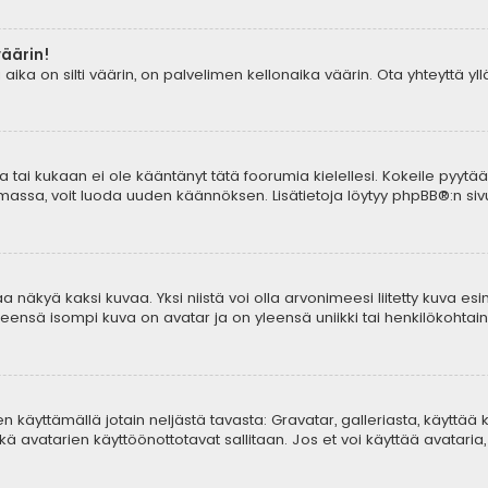
väärin!
aika on silti väärin, on palvelimen kellonaika väärin. Ota yhteyttä y
tia tai kukaan ei ole kääntänyt tätä foorumia kielellesi. Kokeile pyytä
lemassa, voit luoda uuden käännöksen. Lisätietoja löytyy
phpBB
®:n sivu
 näkyä kaksi kuvaa. Yksi niistä voi olla arvonimeesi liitetty kuva esi
yleensä isompi kuva on avatar ja on yleensä uniikki tai henkilökohtaine
aren käyttämällä jotain neljästä tavasta: Gravatar, galleriasta, käyttä
ä avatarien käyttöönottotavat sallitaan. Jos et voi käyttää avataria, 