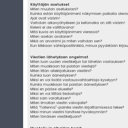
Käyttäjän asetukset
Miten muutan asetuksiani?
Kuinka estän käyttäjänimeni näkymisen paikalla olevis
Ajat ovat väärin!
Vaihdoin aikavyöhykkeen ja kellonaika on silti väärin!
Kieleni ei ole valittavana!
Mitä kuvia on käyttäjänimeni vieressä?
Miten asetan avataren?
Mikä on arvonimi ja miten vaihdan sen?
Kun klikkaan sähköpostilinkkiä, minua pyydetään kirj
Viestien lähetyksen ongelmat
Miten luon uuden viestiketjun tai lähetän vastauksen?
Miten muokkaan tai poistan viestejä?
Miten liitän allekirjoituksen viestiini?
Kuinka luon äänestyksen?
Miksi en voi lisätä vastausvaihtoehtoja kyselyyn?
Kuinka muokkaan tai poistan äänestyksen?
Miksi en pääse alueelle?
Miksi en voi liittää tiedostoja?
Miksi sain varoituksen?
Miten ilmoitan viestin valvojalle?
Mitä “Tallenna”-painike viestin kirjoittamisessa tekee?
Miksi minun viestini tarvitsee hyväksynnän?
Miten tönäisen viestiketjuani?