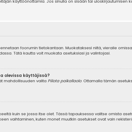
äpitäjän käyttöönottamia. Jos sinulla on sisään tai uloskirjautumis
tallennetaan foorumin tietokantaan. Muokataksesi niitä, vieraile omissa
dassa. Tätä kautta voit muokata asetuksiasi ja valintojasi.
a olevissa käyttäjissä?
dät mahdollisuuden valita
Piilota paikallaolo
. Ottamalla tämän asetuksen
keeltä kuin se jossa itse olet. Tässä tapauksessa valitse omista aset
en vaihtaminen, kuten monet muutkin asetukset ovat vain rekisteröityn