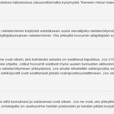
laisissa lakiasioissa, lukuunottamatta kysymystä “Keneen minun tule
t rekisteröinnin käytöstä estääkseen uusia vierailijoita rekisteröitym
i käyttäjätunnuksen rekisteröinnin. Ota yhteyttä foorumin ylläpitäjään
 ne ovat oikein, yksi kahdesta asiasta on saattanut tapahtua. Jos COP
asi ohjeita. Jotkut foorumit vaativat myös uusien tunnusten aktivoinni
in rekisteröitymisen yhteydessä. Jos sinulle lähetettiin sähköpostia, 
i sähköpostit ovat saattaneet jäädä roskapostisuodattimeen. Jos ole
että tunnuksesi ja salasanasi ovat oikein. Jos ne ovat, ota yhteyttä 
on omistajalla on asetusvirhe heidän päässään ja heidän pitäisi korjat