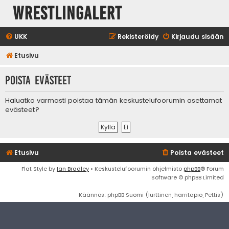
WrestlingAlert
UKK
Rekisteröidy
Kirjaudu sisään
Etusivu
Poista evästeet
Haluatko varmasti poistaa tämän keskustelufoorumin asettamat
evästeet?
Etusivu
Poista evästeet
Flat Style by
Ian Bradley
• Keskustelufoorumin ohjelmisto
phpBB
® Forum
Software © phpBB Limited
Käännös: phpBB Suomi (lurttinen, harritapio, Pettis)