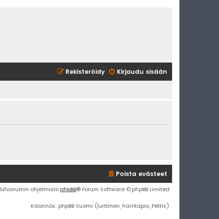
Rekisteröidy
Kirjaudu sisään
Poista evästeet
lufoorumin ohjelmisto
phpBB
® Forum Software © phpBB Limited
Käännös: phpBB Suomi (lurttinen, harritapio, Pettis)