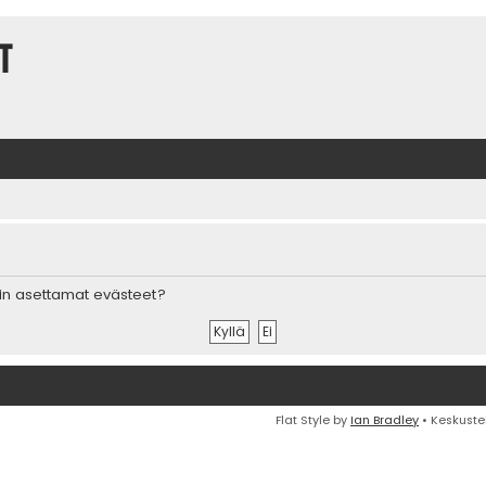
t
in asettamat evästeet?
Flat Style by
Ian Bradley
• Keskuste