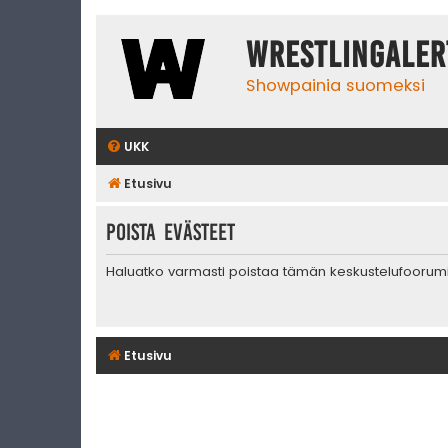
WrestlingAler
Showpainia suomeksi
UKK
Etusivu
Poista evästeet
Haluatko varmasti poistaa tämän keskustelufoorum
Etusivu