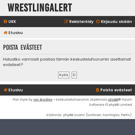
WrestlingAlert
UKK
Rekisteröidy
Kirjaudu sisään
Etusivu
Poista evästeet
Haluatko varmasti poistaa tämän keskustelufoorumin asettamat
evästeet?
Etusivu
Poista evästeet
Flat Style by
Ian Bradley
• Keskustelufoorumin ohjelmisto
phpBB
® Forum
Software © phpBB Limited
Käännös: phpBB Suomi (lurttinen, harritapio, Pettis)