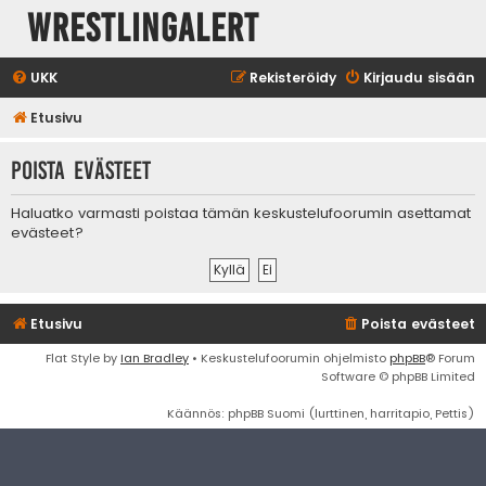
WrestlingAlert
UKK
Rekisteröidy
Kirjaudu sisään
Etusivu
Poista evästeet
Haluatko varmasti poistaa tämän keskustelufoorumin asettamat
evästeet?
Etusivu
Poista evästeet
Flat Style by
Ian Bradley
• Keskustelufoorumin ohjelmisto
phpBB
® Forum
Software © phpBB Limited
Käännös: phpBB Suomi (lurttinen, harritapio, Pettis)