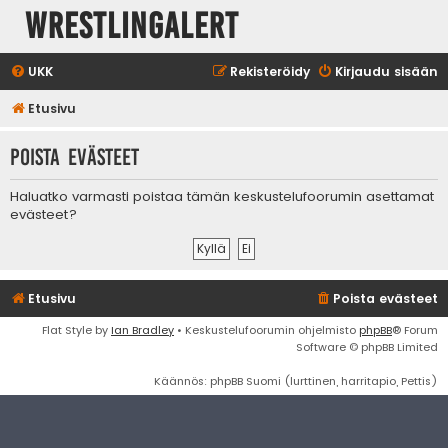
WrestlingAlert
UKK
Rekisteröidy
Kirjaudu sisään
Etusivu
Poista evästeet
Haluatko varmasti poistaa tämän keskustelufoorumin asettamat
evästeet?
Etusivu
Poista evästeet
Flat Style by
Ian Bradley
• Keskustelufoorumin ohjelmisto
phpBB
® Forum
Software © phpBB Limited
Käännös: phpBB Suomi (lurttinen, harritapio, Pettis)