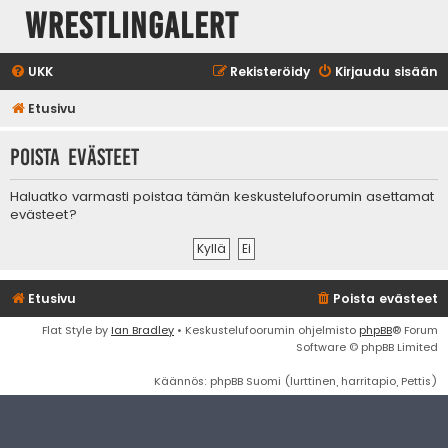
WrestlingAlert
UKK
Rekisteröidy
Kirjaudu sisään
Etusivu
Poista evästeet
Haluatko varmasti poistaa tämän keskustelufoorumin asettamat
evästeet?
Etusivu
Poista evästeet
Flat Style by
Ian Bradley
• Keskustelufoorumin ohjelmisto
phpBB
® Forum
Software © phpBB Limited
Käännös: phpBB Suomi (lurttinen, harritapio, Pettis)