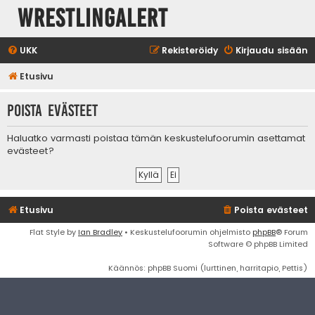
WrestlingAlert
UKK
Rekisteröidy
Kirjaudu sisään
Etusivu
Poista evästeet
Haluatko varmasti poistaa tämän keskustelufoorumin asettamat
evästeet?
Etusivu
Poista evästeet
Flat Style by
Ian Bradley
• Keskustelufoorumin ohjelmisto
phpBB
® Forum
Software © phpBB Limited
Käännös: phpBB Suomi (lurttinen, harritapio, Pettis)