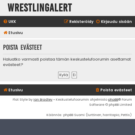
WrestlingAlert
UKK
Rekisteröidy
Kirjaudu sisään
Etusivu
Poista evästeet
Haluatko varmasti poistaa tämän keskustelufoorumin asettamat
evästeet?
Etusivu
Poista evästeet
Flat Style by
Ian Bradley
• Keskustelufoorumin ohjelmisto
phpBB
® Forum
Software © phpBB Limited
Käännös: phpBB Suomi (lurttinen, harritapio, Pettis)