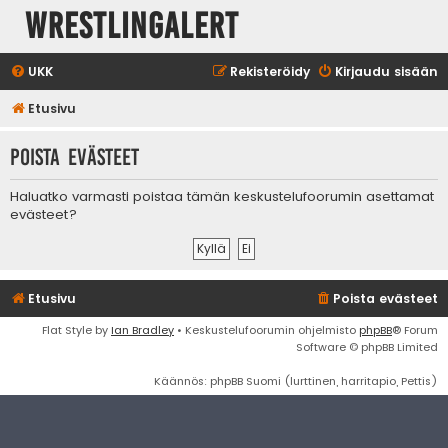
WrestlingAlert
UKK
Rekisteröidy
Kirjaudu sisään
Etusivu
Poista evästeet
Haluatko varmasti poistaa tämän keskustelufoorumin asettamat
evästeet?
Etusivu
Poista evästeet
Flat Style by
Ian Bradley
• Keskustelufoorumin ohjelmisto
phpBB
® Forum
Software © phpBB Limited
Käännös: phpBB Suomi (lurttinen, harritapio, Pettis)