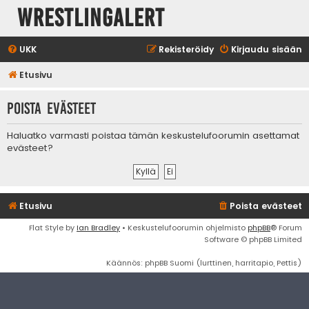
WrestlingAlert
UKK
Rekisteröidy
Kirjaudu sisään
Etusivu
Poista evästeet
Haluatko varmasti poistaa tämän keskustelufoorumin asettamat
evästeet?
Etusivu
Poista evästeet
Flat Style by
Ian Bradley
• Keskustelufoorumin ohjelmisto
phpBB
® Forum
Software © phpBB Limited
Käännös: phpBB Suomi (lurttinen, harritapio, Pettis)