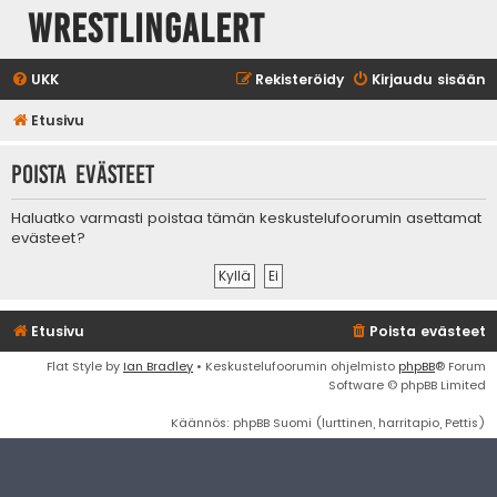
WrestlingAlert
UKK
Rekisteröidy
Kirjaudu sisään
Etusivu
Poista evästeet
Haluatko varmasti poistaa tämän keskustelufoorumin asettamat
evästeet?
Etusivu
Poista evästeet
Flat Style by
Ian Bradley
• Keskustelufoorumin ohjelmisto
phpBB
® Forum
Software © phpBB Limited
Käännös: phpBB Suomi (lurttinen, harritapio, Pettis)