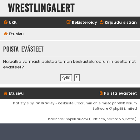
WrestlingAlert
UKK
Rekisteröidy
Kirjaudu sisään
Etusivu
Poista evästeet
Haluatko varmasti poistaa tämän keskustelufoorumin asettamat
evästeet?
Etusivu
Poista evästeet
Flat Style by
Ian Bradley
• Keskustelufoorumin ohjelmisto
phpBB
® Forum
Software © phpBB Limited
Käännös: phpBB Suomi (lurttinen, harritapio, Pettis)