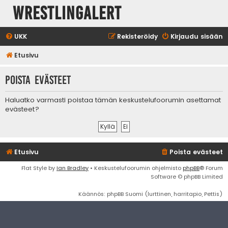
WrestlingAlert
UKK
Rekisteröidy
Kirjaudu sisään
Etusivu
Poista evästeet
Haluatko varmasti poistaa tämän keskustelufoorumin asettamat
evästeet?
Etusivu
Poista evästeet
Flat Style by
Ian Bradley
• Keskustelufoorumin ohjelmisto
phpBB
® Forum
Software © phpBB Limited
Käännös: phpBB Suomi (lurttinen, harritapio, Pettis)