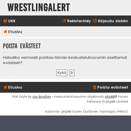
WrestlingAlert
UKK
Rekisteröidy
Kirjaudu sisään
Etusivu
Poista evästeet
Haluatko varmasti poistaa tämän keskustelufoorumin asettamat
evästeet?
Etusivu
Poista evästeet
Flat Style by
Ian Bradley
• Keskustelufoorumin ohjelmisto
phpBB
® Forum
Software © phpBB Limited
Käännös: phpBB Suomi (lurttinen, harritapio, Pettis)