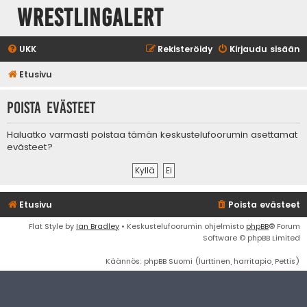
WrestlingAlert
UKK
Rekisteröidy
Kirjaudu sisään
Etusivu
Poista evästeet
Haluatko varmasti poistaa tämän keskustelufoorumin asettamat
evästeet?
Etusivu
Poista evästeet
Flat Style by
Ian Bradley
• Keskustelufoorumin ohjelmisto
phpBB
® Forum
Software © phpBB Limited
Käännös: phpBB Suomi (lurttinen, harritapio, Pettis)