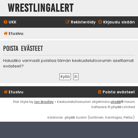
WrestlingAlert
UKK
Rekisteröidy
Kirjaudu sisään
Etusivu
Poista evästeet
Haluatko varmasti poistaa tämän keskustelufoorumin asettamat
evästeet?
Etusivu
Poista evästeet
Flat Style by
Ian Bradley
• Keskustelufoorumin ohjelmisto
phpBB
® Forum
Software © phpBB Limited
Käännös: phpBB Suomi (lurttinen, harritapio, Pettis)