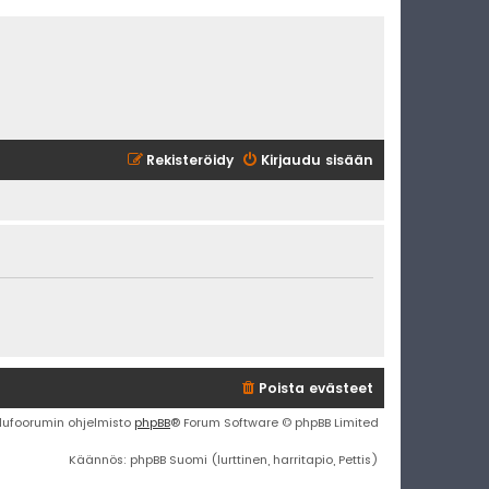
Rekisteröidy
Kirjaudu sisään
Poista evästeet
lufoorumin ohjelmisto
phpBB
® Forum Software © phpBB Limited
Käännös: phpBB Suomi (lurttinen, harritapio, Pettis)