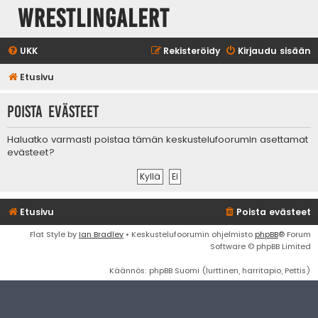
WrestlingAlert
UKK
Rekisteröidy
Kirjaudu sisään
Etusivu
Poista evästeet
Haluatko varmasti poistaa tämän keskustelufoorumin asettamat
evästeet?
Etusivu
Poista evästeet
Flat Style by
Ian Bradley
• Keskustelufoorumin ohjelmisto
phpBB
® Forum
Software © phpBB Limited
Käännös: phpBB Suomi (lurttinen, harritapio, Pettis)