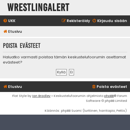
WrestlingAlert
UKK
Rekisteröidy
Kirjaudu sisään
Etusivu
Poista evästeet
Haluatko varmasti poistaa tämän keskustelufoorumin asettamat
evästeet?
Etusivu
Poista evästeet
Flat Style by
Ian Bradley
• Keskustelufoorumin ohjelmisto
phpBB
® Forum
Software © phpBB Limited
Käännös: phpBB Suomi (lurttinen, harritapio, Pettis)