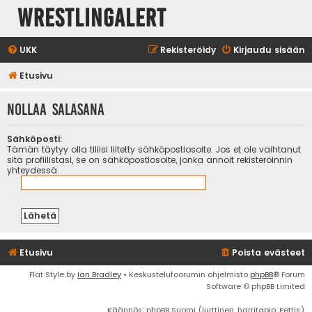
WrestlingAlert
UKK
Rekisteröidy
Kirjaudu sisään
Etusivu
Nollaa salasana
Sähköposti:
Tämän täytyy olla tiliisi liitetty sähköpostiosoite. Jos et ole vaihtanut
sitä profiilistasi, se on sähköpostiosoite, jonka annoit rekisteröinnin
yhteydessä.
Etusivu
Poista evästeet
Flat Style by
Ian Bradley
• Keskustelufoorumin ohjelmisto
phpBB
® Forum
Software © phpBB Limited
Käännös: phpBB Suomi (lurttinen, harritapio, Pettis)