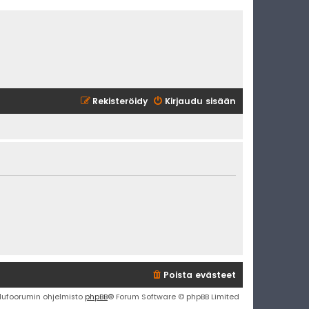
Rekisteröidy
Kirjaudu sisään
Poista evästeet
lufoorumin ohjelmisto
phpBB
® Forum Software © phpBB Limited