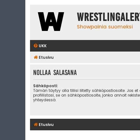
WrestlingAler
Showpainia suomeksi
UKK
Etusivu
Nollaa salasana
Sähköposti:
Tämän täytyy olla tiliisi liitetty sähköpostiosoite. Jos et
profiilistasi, se on sähköpostiosoite, jonka annoit rekist
yhteydessä.
Etusivu