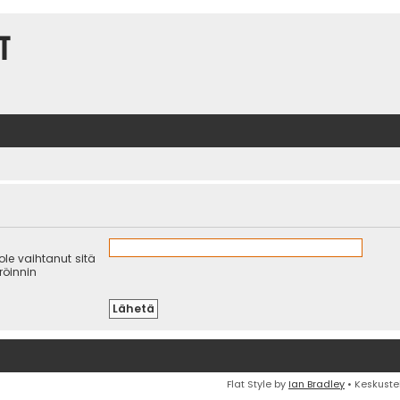
t
 ole vaihtanut sitä
eröinnin
Flat Style by
Ian Bradley
• Keskuste