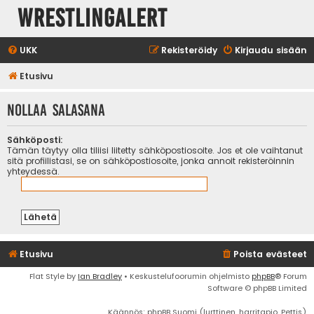
WrestlingAlert
UKK
Rekisteröidy
Kirjaudu sisään
Etusivu
Nollaa salasana
Sähköposti:
Tämän täytyy olla tiliisi liitetty sähköpostiosoite. Jos et ole vaihtanut
sitä profiilistasi, se on sähköpostiosoite, jonka annoit rekisteröinnin
yhteydessä.
Etusivu
Poista evästeet
Flat Style by
Ian Bradley
• Keskustelufoorumin ohjelmisto
phpBB
® Forum
Software © phpBB Limited
Käännös: phpBB Suomi (lurttinen, harritapio, Pettis)