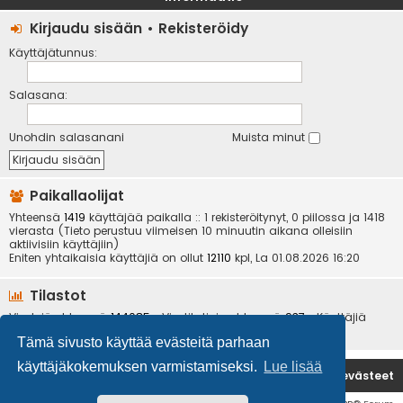
Kirjaudu sisään
•
Rekisteröidy
Käyttäjätunnus:
Salasana:
Unohdin salasanani
Muista minut
Paikallaolijat
Yhteensä
1419
käyttäjää paikalla :: 1 rekisteröitynyt, 0 piilossa ja 1418
vierasta (Tieto perustuu viimeisen 10 minuutin aikana olleisiin
aktiivisiin käyttäjiin)
Eniten yhtaikaisia käyttäjiä on ollut
12110
kpl, La 01.08.2026 16:20
Tilastot
Viestejä yhteensä
144085
• Viestiketjuja yhteensä
937
• Käyttäjiä
yhteensä
6534
• Uusin käyttäjä
kotikoira
Tämä sivusto käyttää evästeitä parhaan
käyttäjäkokemuksen varmistamiseksi.
Lue lisää
Etusivu
Poista evästeet