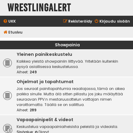
WrestlingAlert
UKK
Rekisteröidy
Kirjaudu sisään
Etusivu
Showpainia
Yleinen painikeskustelu
Kaikkea yleistä showpainiin liittyvää. Yritetään kuitenkin
pysyä asiallisessa keskustelussa.
Aiheet:
249
Ohjelmat ja tapahtumat
Jos seuraat painitapahtumia reaaliajassa, tämä on oikea
paikka sinulle. Mutta älä sitten pillastu jos joku möläyttää
seuraavan PPV:n mestaruusottelun voittajan nimen
varoittamatta. Täällä se on sallittua.
Aiheet:
289
Vapaapainipelit & videot
Keskustelua vapaapainiaiheisista peleistä ja videoista.
Sisäalue:
Diaryt