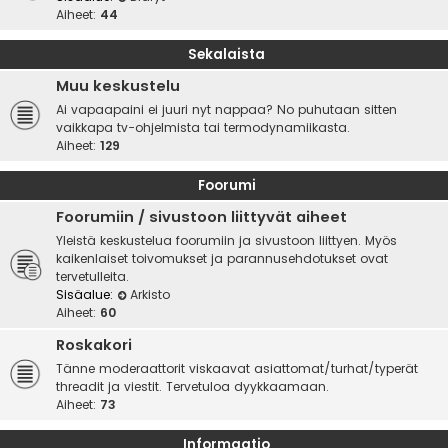
Aiheet:
44
Sekalaista
Muu keskustelu
Ai vapaapaini ei juuri nyt nappaa? No puhutaan sitten
vaikkapa tv-ohjelmista tai termodynamiikasta.
Aiheet:
129
Foorumi
Foorumiin / sivustoon liittyvät aiheet
Yleistä keskustelua foorumiin ja sivustoon liittyen. Myös
kaikenlaiset toivomukset ja parannusehdotukset ovat
tervetulleita.
Sisäalue:
Arkisto
Aiheet:
60
Roskakori
Tänne moderaattorit viskaavat asiattomat/turhat/typerät
threadit ja viestit. Tervetuloa dyykkaamaan.
Aiheet:
73
Informaatio