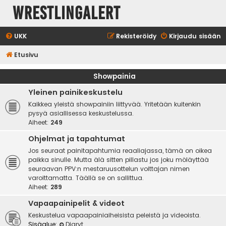
WrestlingAlert
UKK
Rekisteröidy
Kirjaudu sisään
Etusivu
Showpainia
Yleinen painikeskustelu
Kaikkea yleistä showpainiin liittyvää. Yritetään kuitenkin
pysyä asiallisessa keskustelussa.
Aiheet:
249
Ohjelmat ja tapahtumat
Jos seuraat painitapahtumia reaaliajassa, tämä on oikea
paikka sinulle. Mutta älä sitten pillastu jos joku möläyttää
seuraavan PPV:n mestaruusottelun voittajan nimen
varoittamatta. Täällä se on sallittua.
Aiheet:
289
Vapaapainipelit & videot
Keskustelua vapaapainiaiheisista peleistä ja videoista.
Sisäalue:
Diaryt