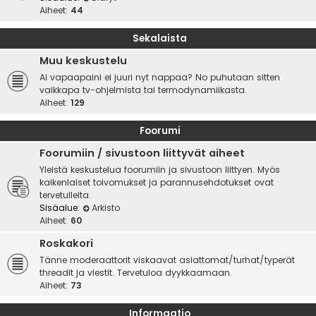
Aiheet:
44
Sekalaista
Muu keskustelu
Ai vapaapaini ei juuri nyt nappaa? No puhutaan sitten
vaikkapa tv-ohjelmista tai termodynamiikasta.
Aiheet:
129
Foorumi
Foorumiin / sivustoon liittyvät aiheet
Yleistä keskustelua foorumiin ja sivustoon liittyen. Myös
kaikenlaiset toivomukset ja parannusehdotukset ovat
tervetulleita.
Sisäalue:
Arkisto
Aiheet:
60
Roskakori
Tänne moderaattorit viskaavat asiattomat/turhat/typerät
threadit ja viestit. Tervetuloa dyykkaamaan.
Aiheet:
73
Informaatio