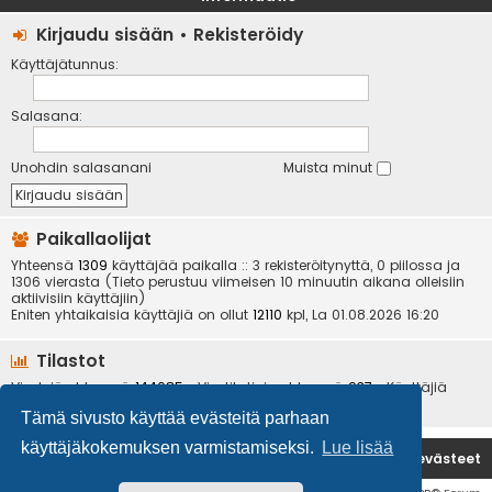
Kirjaudu sisään
•
Rekisteröidy
Käyttäjätunnus:
Salasana:
Unohdin salasanani
Muista minut
Paikallaolijat
Yhteensä
1309
käyttäjää paikalla :: 3 rekisteröitynyttä, 0 piilossa ja
1306 vierasta (Tieto perustuu viimeisen 10 minuutin aikana olleisiin
aktiivisiin käyttäjiin)
Eniten yhtaikaisia käyttäjiä on ollut
12110
kpl, La 01.08.2026 16:20
Tilastot
Viestejä yhteensä
144085
• Viestiketjuja yhteensä
937
• Käyttäjiä
yhteensä
6534
• Uusin käyttäjä
kotikoira
Tämä sivusto käyttää evästeitä parhaan
käyttäjäkokemuksen varmistamiseksi.
Lue lisää
Etusivu
Poista evästeet