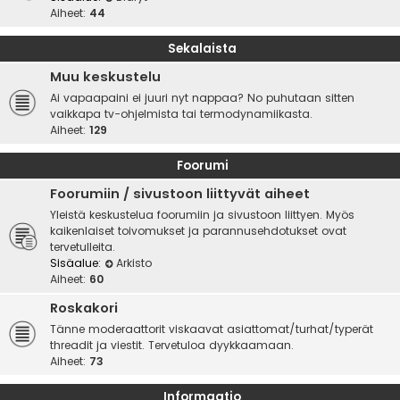
Aiheet:
44
Sekalaista
Muu keskustelu
Ai vapaapaini ei juuri nyt nappaa? No puhutaan sitten
vaikkapa tv-ohjelmista tai termodynamiikasta.
Aiheet:
129
Foorumi
Foorumiin / sivustoon liittyvät aiheet
Yleistä keskustelua foorumiin ja sivustoon liittyen. Myös
kaikenlaiset toivomukset ja parannusehdotukset ovat
tervetulleita.
Sisäalue:
Arkisto
Aiheet:
60
Roskakori
Tänne moderaattorit viskaavat asiattomat/turhat/typerät
threadit ja viestit. Tervetuloa dyykkaamaan.
Aiheet:
73
Informaatio