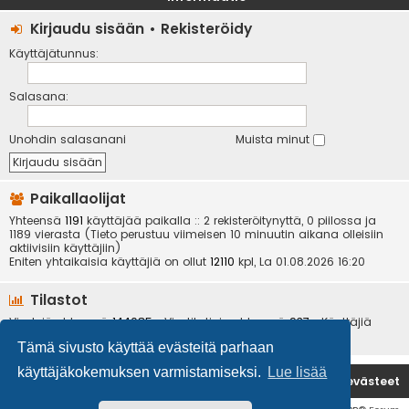
Kirjaudu sisään
•
Rekisteröidy
Käyttäjätunnus:
Salasana:
Unohdin salasanani
Muista minut
Paikallaolijat
Yhteensä
1191
käyttäjää paikalla :: 2 rekisteröitynyttä, 0 piilossa ja
1189 vierasta (Tieto perustuu viimeisen 10 minuutin aikana olleisiin
aktiivisiin käyttäjiin)
Eniten yhtaikaisia käyttäjiä on ollut
12110
kpl, La 01.08.2026 16:20
Tilastot
Viestejä yhteensä
144085
• Viestiketjuja yhteensä
937
• Käyttäjiä
yhteensä
6534
• Uusin käyttäjä
kotikoira
Tämä sivusto käyttää evästeitä parhaan
käyttäjäkokemuksen varmistamiseksi.
Lue lisää
Etusivu
Poista evästeet