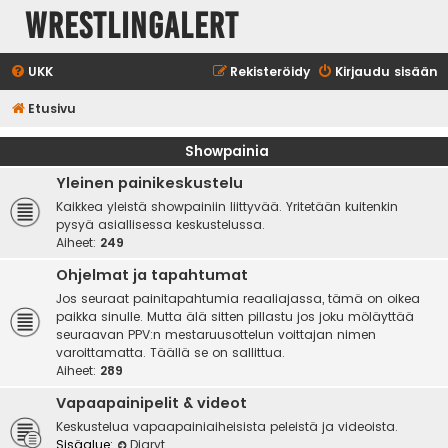
WrestlingAlert
UKK
Rekisteröidy
Kirjaudu sisään
Etusivu
Showpainia
Yleinen painikeskustelu
Kaikkea yleistä showpainiin liittyvää. Yritetään kuitenkin
pysyä asiallisessa keskustelussa.
Aiheet:
249
Ohjelmat ja tapahtumat
Jos seuraat painitapahtumia reaaliajassa, tämä on oikea
paikka sinulle. Mutta älä sitten pillastu jos joku möläyttää
seuraavan PPV:n mestaruusottelun voittajan nimen
varoittamatta. Täällä se on sallittua.
Aiheet:
289
Vapaapainipelit & videot
Keskustelua vapaapainiaiheisista peleistä ja videoista.
Sisäalue:
Diaryt