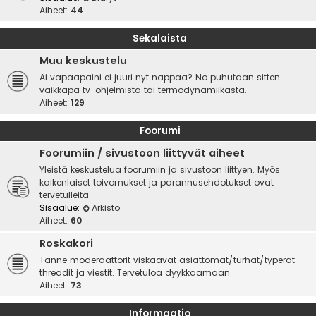
Aiheet:
44
Sekalaista
Muu keskustelu
Ai vapaapaini ei juuri nyt nappaa? No puhutaan sitten
vaikkapa tv-ohjelmista tai termodynamiikasta.
Aiheet:
129
Foorumi
Foorumiin / sivustoon liittyvät aiheet
Yleistä keskustelua foorumiin ja sivustoon liittyen. Myös
kaikenlaiset toivomukset ja parannusehdotukset ovat
tervetulleita.
Sisäalue:
Arkisto
Aiheet:
60
Roskakori
Tänne moderaattorit viskaavat asiattomat/turhat/typerät
threadit ja viestit. Tervetuloa dyykkaamaan.
Aiheet:
73
Informaatio