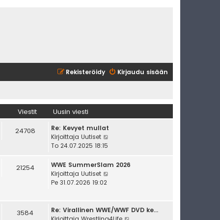
Rekisteröidy
Kirjaudu sisään
Viestit
Uusin viesti
Re: Kevyet mullat
24708
N
Kirjoittaja
Uutiset
ä
To 24.07.2025 18:15
y
t
WWE SummerSlam 2026
21254
ä
N
Kirjoittaja
Uutiset
u
ä
Pe 31.07.2026 19:02
u
y
s
t
i
ä
Re: Virallinen WWE/WWF DVD ke…
3584
n
u
N
Kirjoittaja
Wrestling4Life