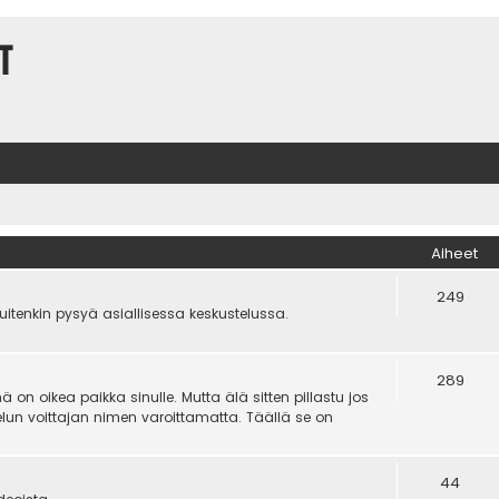
t
Aiheet
249
kuitenkin pysyä asiallisessa keskustelussa.
289
on oikea paikka sinulle. Mutta älä sitten pillastu jos
un voittajan nimen varoittamatta. Täällä se on
44