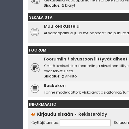
Keskustelua vapaapainiaiheisista peleistä ja vi
Sisäalue:
Diaryt
SEKALAISTA
Muu keskustelu
Ai vapaapaini ei juuri nyt nappaa? No puhutaa
FOORUMI
Foorumiin / sivustoon liittyvät aiheet
Yleistä keskustelua foorumiin ja sivustoon liit
ovat tervetulleita.
Sisäalue:
Arkisto
Roskakori
Tänne moderaattorit viskaavat asiattomat/turha
INFORMAATIO
Kirjaudu sisään
•
Rekisteröidy
Käyttäjätunnus:
Salasan