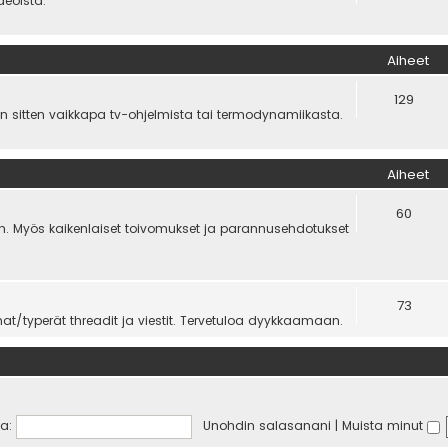
deoista.
Aiheet
129
n sitten vaikkapa tv-ohjelmista tai termodynamiikasta.
Aiheet
60
tyen. Myös kaikenlaiset toivomukset ja parannusehdotukset
73
t/typerät threadit ja viestit. Tervetuloa dyykkaamaan.
a:
Unohdin salasanani
|
Muista minut