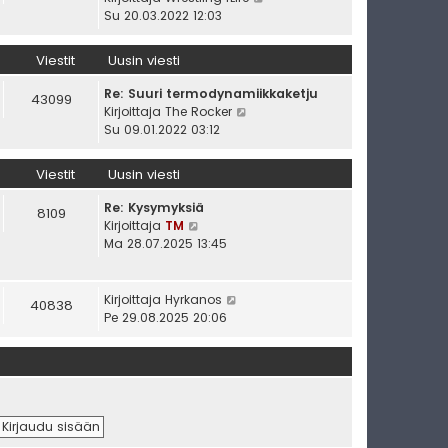
v
u
ä
Su 20.03.2022 12:03
i
s
y
e
i
t
Viestit
Uusin viesti
s
n
ä
t
v
u
Re: Suuri termodynamiikkaketju
43099
i
i
u
N
Kirjoittaja
The Rocker
e
s
ä
Su 09.01.2022 03:12
s
i
y
t
n
t
Viestit
Uusin viesti
i
v
ä
i
u
Re: Kysymyksiä
8109
e
u
N
Kirjoittaja
TM
s
s
ä
Ma 28.07.2025 13:45
t
i
y
i
n
t
v
ä
N
Kirjoittaja
Hyrkanos
40838
i
u
ä
Pe 29.08.2025 20:06
e
u
y
s
s
t
t
i
ä
i
n
u
v
u
i
s
e
i