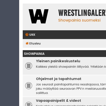
WrestlingAler
Showpainia suomeksi
UKK
Etusivu
SHOWPAINIA
Yleinen painikeskustelu
Kaikkea yleistä showpainiin liittyvää. Yritetään 
Ohjelmat ja tapahtumat
Jos seuraat painitapahtumia reaaliajassa, tämä 
joku möläyttää seuraavan PPV:n mestaruusottel
sallittua.
Vapaapainipelit & videot