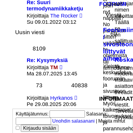
Re: Suuri
voittaja
FOORUMI
Aiheet
juuri
termodynamiikkaketju
nimen
nyt
Näytä
Viestit
Kirjoittaja
The Rocker
varoitt
nappaa?
uusin
Su 09.01.2022 03:12
Täällä
No
viesti
se
Foorumii
puhutaan
Uusin viesti
60
on
/
sitten
sallittua
vaikkapa
sivustoon
8109
tv-
liittyvät
ohjelmista
aiheet
Roska
Re: Kysymyksiä
tai
Näytä
Yleistä
Kirjoittaja
TM
Tänne
termodynami
uusin
keskustelua
Ma 28.07.2025 13:45
moderaa
viesti
foorumiin
viskaav
ja
73
40838
asiatto
sivustoon
threadit
Näytä
liittyen.
Kirjoittaja
Hyrkanos
INFORMAAT
ja
uusin
Myös
Pe 29.08.2025 20:06
viestit.
viesti
kaikenlaiset
Tervetu
Käyttäjätunnus:
Salasana:
toivomukset
dyykka
Unohdin salasanani
|
Muista minut
ja
parannusehd