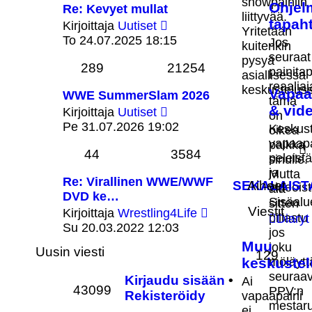
showpainiin
Ohjel
Re: Kevyet mullat
liittyvää.
Näytä
tapah
Kirjoittaja
Uutiset
Yritetään
uusin
To 24.07.2025 18:15
Jos
kuitenkin
viesti
seuraat
pysyä
289
21254
painita
asiallisessa
reaalia
keskustelus
Vapaa
WWE SummerSlam 2026
tämä
Näytä
& vid
Kirjoittaja
Uutiset
on
uusin
Pe 31.07.2026 19:02
Keskus
oikea
viesti
vapaapa
paikka
44
3584
peleistä
sinulle.
ja
Mutta
Re: Virallinen WWE/WWF
SEKALAIST
Aiheet
videoist
älä
DVD ke…
Sisäalu
sitten
Näytä
Viestit
Kirjoittaja
Wrestling4Life
pillastu
Diaryt
uusin
Su 20.03.2022 12:03
jos
viesti
Muu
joku
Uusin viesti
129
keskustel
möläytt
seuraa
Kirjaudu sisään
•
Ai
43099
PPV:n
Rekisteröidy
vapaapaini
mestaru
ei