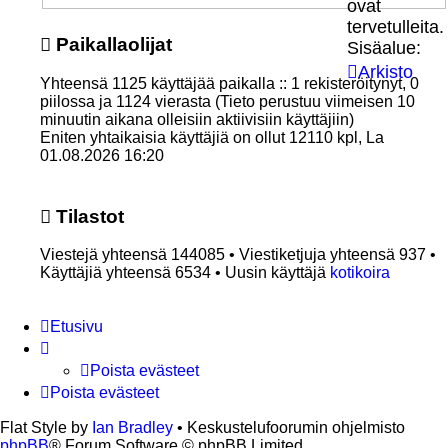
ovat
tervetulleita.
Paikallaolijat
Sisäalue:
Arkisto
Yhteensä
1125
käyttäjää paikalla :: 1 rekisteröitynyt, 0
piilossa ja 1124 vierasta (Tieto perustuu viimeisen 10
minuutin aikana olleisiin aktiivisiin käyttäjiin)
Eniten yhtaikaisia käyttäjiä on ollut
12110
kpl, La
01.08.2026 16:20
Tilastot
Viestejä yhteensä
144085
• Viestiketjuja yhteensä
937
•
Käyttäjiä yhteensä
6534
• Uusin käyttäjä
kotikoira
Etusivu
Poista evästeet
Poista evästeet
Flat Style by
Ian Bradley
• Keskustelufoorumin ohjelmisto
phpBB
® Forum Software © phpBB Limited