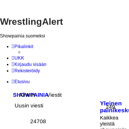
WrestlingAlert
Showpainia suomeksi
Pikalinkit
UKK
Kirjaudu sisään
Rekisteröidy
Etusivu
SHOWPAINIA
Aiheet
Viestit
Yleinen
Uusin viesti
249
painikesk
Kaikkea
24708
yleistä