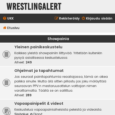
WrestlingAlert
UKK
Rekisteröidy
Kirjaudu sisään
Etusivu
Showpainia
Yleinen painikeskustelu
Kaikkea yleistä showpainiin liittyvää. Yritetään kuitenkin
pysyä asiallisessa keskustelussa.
Aiheet:
249
Ohjelmat ja tapahtumat
Jos seuraat painitapahtumia reaaliajassa, tämä on oikea
paikka sinulle. Mutta älä sitten pillastu jos joku möläyttää
seuraavan PPV:n mestaruusottelun voittajan nimen
varoittamatta. Täällä se on sallittua.
Aiheet:
289
Vapaapainipelit & videot
Keskustelua vapaapainiaiheisista peleistä ja videoista.
Sisäalue:
Diaryt