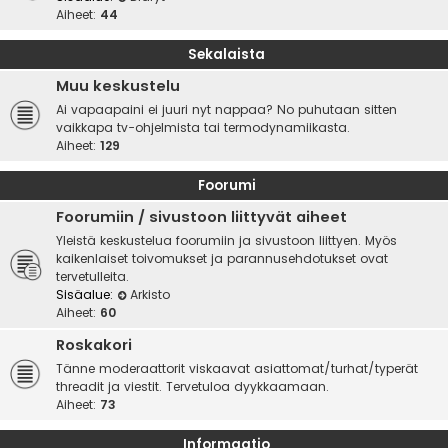
Aiheet:
44
Sekalaista
Muu keskustelu
Ai vapaapaini ei juuri nyt nappaa? No puhutaan sitten
vaikkapa tv-ohjelmista tai termodynamiikasta.
Aiheet:
129
Foorumi
Foorumiin / sivustoon liittyvät aiheet
Yleistä keskustelua foorumiin ja sivustoon liittyen. Myös
kaikenlaiset toivomukset ja parannusehdotukset ovat
tervetulleita.
Sisäalue:
Arkisto
Aiheet:
60
Roskakori
Tänne moderaattorit viskaavat asiattomat/turhat/typerät
threadit ja viestit. Tervetuloa dyykkaamaan.
Aiheet:
73
Informaatio