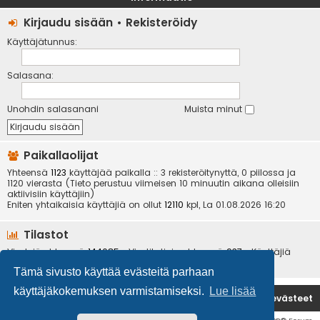
Kirjaudu sisään
•
Rekisteröidy
Käyttäjätunnus:
Salasana:
Unohdin salasanani
Muista minut
Paikallaolijat
Yhteensä
1123
käyttäjää paikalla :: 3 rekisteröitynyttä, 0 piilossa ja
1120 vierasta (Tieto perustuu viimeisen 10 minuutin aikana olleisiin
aktiivisiin käyttäjiin)
Eniten yhtaikaisia käyttäjiä on ollut
12110
kpl, La 01.08.2026 16:20
Tilastot
Viestejä yhteensä
144085
• Viestiketjuja yhteensä
937
• Käyttäjiä
yhteensä
6534
• Uusin käyttäjä
kotikoira
Tämä sivusto käyttää evästeitä parhaan
käyttäjäkokemuksen varmistamiseksi.
Lue lisää
Etusivu
Poista evästeet