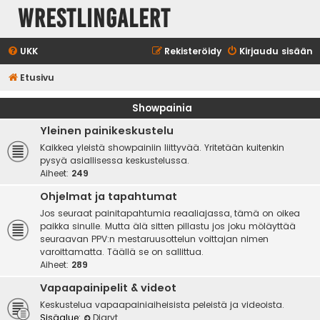
WrestlingAlert
UKK
Rekisteröidy
Kirjaudu sisään
Etusivu
Showpainia
Yleinen painikeskustelu
Kaikkea yleistä showpainiin liittyvää. Yritetään kuitenkin
pysyä asiallisessa keskustelussa.
Aiheet:
249
Ohjelmat ja tapahtumat
Jos seuraat painitapahtumia reaaliajassa, tämä on oikea
paikka sinulle. Mutta älä sitten pillastu jos joku möläyttää
seuraavan PPV:n mestaruusottelun voittajan nimen
varoittamatta. Täällä se on sallittua.
Aiheet:
289
Vapaapainipelit & videot
Keskustelua vapaapainiaiheisista peleistä ja videoista.
Sisäalue:
Diaryt