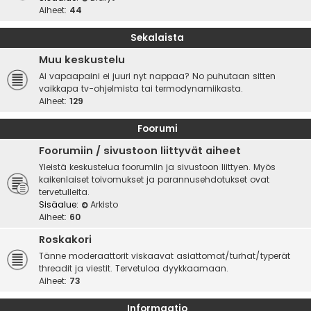
Aiheet:
44
Sekalaista
Muu keskustelu
Ai vapaapaini ei juuri nyt nappaa? No puhutaan sitten
vaikkapa tv-ohjelmista tai termodynamiikasta.
Aiheet:
129
Foorumi
Foorumiin / sivustoon liittyvät aiheet
Yleistä keskustelua foorumiin ja sivustoon liittyen. Myös
kaikenlaiset toivomukset ja parannusehdotukset ovat
tervetulleita.
Sisäalue:
Arkisto
Aiheet:
60
Roskakori
Tänne moderaattorit viskaavat asiattomat/turhat/typerät
threadit ja viestit. Tervetuloa dyykkaamaan.
Aiheet:
73
Informaatio