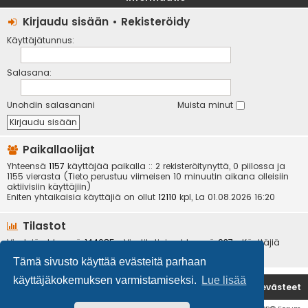
Kirjaudu sisään
•
Rekisteröidy
Käyttäjätunnus:
Salasana:
Unohdin salasanani
Muista minut
Paikallaolijat
Yhteensä
1157
käyttäjää paikalla :: 2 rekisteröitynyttä, 0 piilossa ja
1155 vierasta (Tieto perustuu viimeisen 10 minuutin aikana olleisiin
aktiivisiin käyttäjiin)
Eniten yhtaikaisia käyttäjiä on ollut
12110
kpl, La 01.08.2026 16:20
Tilastot
Viestejä yhteensä
144085
• Viestiketjuja yhteensä
937
• Käyttäjiä
yhteensä
6534
• Uusin käyttäjä
kotikoira
Tämä sivusto käyttää evästeitä parhaan
käyttäjäkokemuksen varmistamiseksi.
Lue lisää
Etusivu
Poista evästeet