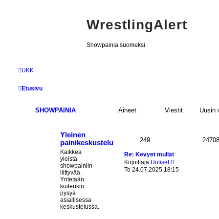
WrestlingAlert
Showpainia suomeksi
UKK
Etusivu
SHOWPAINIA
Aiheet
Viestit
Uusin v
Yleinen
249
2470
painikeskustelu
Kaikkea
Re: Kevyet mullat
yleistä
N
Kirjoittaja
Uutiset
showpainiin
ä
To 24.07.2025 18:15
liittyvää.
y
Yritetään
t
kuitenkin
ä
pysyä
u
asiallisessa
u
keskustelussa.
s
i