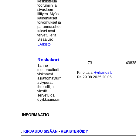
keskustelua
y
foorumiin ja
t
sivustoon
ä
liittyen. Myös
u
kaikenlaiset
u
toivomukset ja
s
parannusehdo
i
tukset ovat
n
tervetulleita.
v
Sisäalue:
i
e
Arkisto
s
t
i
Roskakori
73
4083
Tänne
moderaattorit
N
Kirjoittaja
Hyrkanos
viskaavat
ä
Pe 29.08.2025 20:06
asiattomat/turh
y
at/typerät
t
threadit ja
ä
viestit.
u
Tervetuloa
u
dyykkaamaan.
s
i
n
v
INFORMAATIO
i
e
s
t
KIRJAUDU SISÄÄN
•
REKISTERÖIDY
i