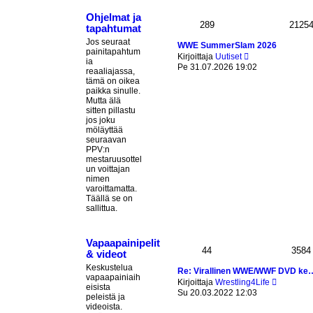
n
v
Ohjelmat ja
289
i
2125
tapahtumat
e
Jos seuraat
s
WWE SummerSlam 2026
painitapahtum
t
N
Kirjoittaja
Uutiset
ia
i
ä
Pe 31.07.2026 19:02
reaaliajassa,
y
tämä on oikea
t
paikka sinulle.
ä
Mutta älä
u
sitten pillastu
u
jos joku
s
möläyttää
i
seuraavan
n
PPV:n
v
mestaruusottel
i
un voittajan
e
nimen
s
varoittamatta.
t
Täällä se on
i
sallittua.
Vapaapainipelit
44
3584
& videot
Keskustelua
Re: Virallinen WWE/WWF DVD ke
vapaapainiaih
N
Kirjoittaja
Wrestling4Life
eisista
ä
Su 20.03.2022 12:03
peleistä ja
y
videoista.
t