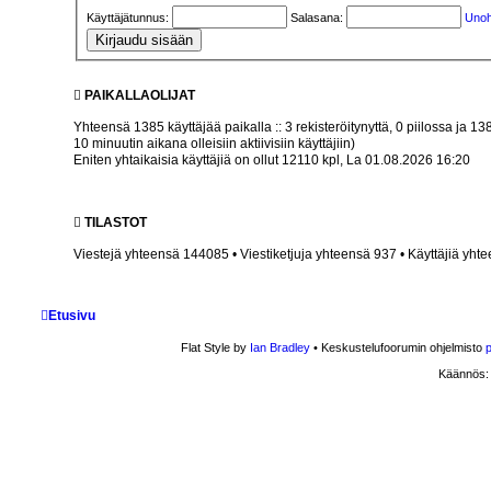
Käyttäjätunnus:
Salasana:
Unoh
PAIKALLAOLIJAT
Yhteensä
1385
käyttäjää paikalla :: 3 rekisteröitynyttä, 0 piilossa ja 1
10 minuutin aikana olleisiin aktiivisiin käyttäjiin)
Eniten yhtaikaisia käyttäjiä on ollut
12110
kpl, La 01.08.2026 16:20
TILASTOT
Viestejä yhteensä
144085
• Viestiketjuja yhteensä
937
• Käyttäjiä yht
Etusivu
Flat Style by
Ian Bradley
• Keskustelufoorumin ohjelmisto
Käännös: p