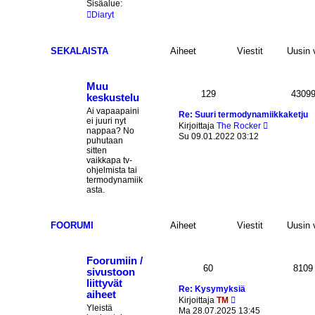
Sisäalue:
ä
Diaryt
u
u
s
i
SEKALAISTA
Aiheet
Viestit
Uusin v
n
v
i
e
Muu
129
4309
s
keskustelu
t
Ai vapaapaini
Re: Suuri termodynamiikkaketju
i
ei juuri nyt
N
Kirjoittaja
The Rocker
nappaa? No
ä
Su 09.01.2022 03:12
puhutaan
y
sitten
t
vaikkapa tv-
ä
ohjelmista tai
u
termodynamiik
u
asta.
s
i
n
v
FOORUMI
Aiheet
Viestit
Uusin v
i
e
s
Foorumiin /
t
60
8109
sivustoon
i
liittyvät
Re: Kysymyksiä
aiheet
N
Kirjoittaja
TM
Yleistä
ä
Ma 28.07.2025 13:45