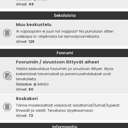
Aiheet:
44
Sekalaista
Muu keskustelu
Ai vapaapaini ei juuri nyt nappaa? No puhutaan sitten
vaikkapa tv-ohjelmista tai termodynamiikasta.
Aiheet:
129
Foorumi
Foorumiin / sivustoon liittyvät aiheet
Yleistä keskustelua foorumiin ja sivustoon liittyen. Myös
kaikenlaiset toivomukset ja parannusehdotukset ovat
tervetulleita.
Sisäalue:
Arkisto
Aiheet:
60
Roskakori
Tänne moderaattorit viskaavat asiattomat/turhat/typerät
threadit ja viestit. Tervetuloa dyykkaamaan.
Aiheet:
73
Informaatio