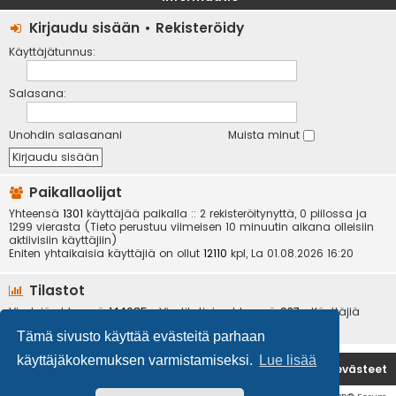
Kirjaudu sisään
•
Rekisteröidy
Käyttäjätunnus:
Salasana:
Unohdin salasanani
Muista minut
Paikallaolijat
Yhteensä
1301
käyttäjää paikalla :: 2 rekisteröitynyttä, 0 piilossa ja
1299 vierasta (Tieto perustuu viimeisen 10 minuutin aikana olleisiin
aktiivisiin käyttäjiin)
Eniten yhtaikaisia käyttäjiä on ollut
12110
kpl, La 01.08.2026 16:20
Tilastot
Viestejä yhteensä
144085
• Viestiketjuja yhteensä
937
• Käyttäjiä
yhteensä
6534
• Uusin käyttäjä
kotikoira
Tämä sivusto käyttää evästeitä parhaan
käyttäjäkokemuksen varmistamiseksi.
Lue lisää
Etusivu
Poista evästeet