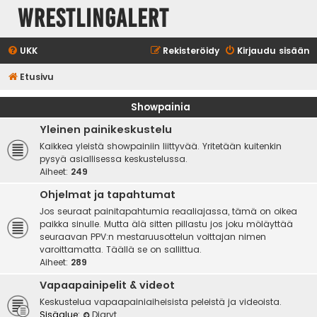
WrestlingAlert
UKK
Rekisteröidy
Kirjaudu sisään
Etusivu
Showpainia
Yleinen painikeskustelu
Kaikkea yleistä showpainiin liittyvää. Yritetään kuitenkin
pysyä asiallisessa keskustelussa.
Aiheet:
249
Ohjelmat ja tapahtumat
Jos seuraat painitapahtumia reaaliajassa, tämä on oikea
paikka sinulle. Mutta älä sitten pillastu jos joku möläyttää
seuraavan PPV:n mestaruusottelun voittajan nimen
varoittamatta. Täällä se on sallittua.
Aiheet:
289
Vapaapainipelit & videot
Keskustelua vapaapainiaiheisista peleistä ja videoista.
Sisäalue:
Diaryt