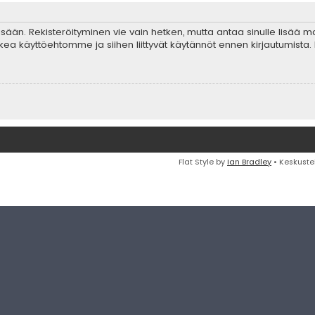
 sisään. Rekisteröityminen vie vain hetken, mutta antaa sinulle lisää 
ta lukea käyttöehtomme ja siihen liittyvät käytännöt ennen kirjautumis
Flat Style by
Ian Bradley
• Keskuste