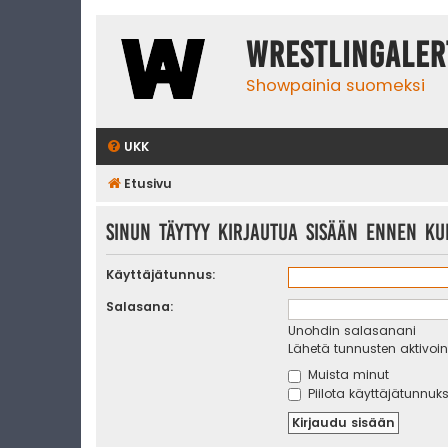
WrestlingAler
Showpainia suomeksi
UKK
Etusivu
Sinun täytyy kirjautua sisään ennen kui
Käyttäjätunnus:
Salasana:
Unohdin salasanani
Lähetä tunnusten aktivoint
Muista minut
Piilota käyttäjätunnuks