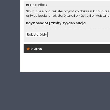
REKISTERÖIDY
Sinun tulee olla rekisteröitynyt voidaksesi kirjautua
erityisoikeuksia rekisteröityneille käyttäjille. Muis
Käyttöehdot
|
Yksityisyyden suoja
Rekisteröidy
Etusivu