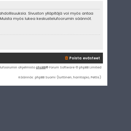
mahdollisuuksia. Sivuston ylläpitäjä voi myös antaa
ta. Muista myös lukea keskustelufoorumin säännöt.
Poista evästeet
lufoorumin ohjelmisto
phpBB
® Forum Software © phpBB Limited
Käännös: phpBB Suomi (lurttinen, harritapio, Pettis)