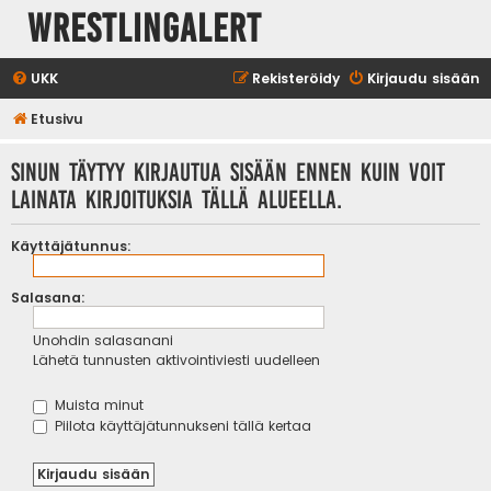
WrestlingAlert
UKK
Rekisteröidy
Kirjaudu sisään
Etusivu
Sinun täytyy kirjautua sisään ennen kuin voit
lainata kirjoituksia tällä alueella.
Käyttäjätunnus:
Salasana:
Unohdin salasanani
Lähetä tunnusten aktivointiviesti uudelleen
Muista minut
Piilota käyttäjätunnukseni tällä kertaa