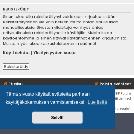
REKISTERÖIDY
Sinun tulee olla rekisteröitynyt voidaksesi kirjautua sisään.
Rekisteröityminen vie vain hetken, mutta antaa sinulle lisää
mahdollisuuksia. Sivuston ylläpitäjä voi myös antaa
erityisoikeuksia rekisteröityneille käyttäjille. Muista lukea
käyttöehtomme ja siihen liittyvät käytännöt ennen kirjautumista.
Muista myös lukea keskustelufoorumin säännöt.
Käyttöehdot
|
Yksityisyyden suoja
Rekisteröidy
Etusivu
Poista evästeet
Flat Style by
Ian Bradley
• Keskustelufoorumin ohjelmisto
phpBB
® Forum
Tämä sivusto käyttää evästeitä parhaan
Software © phpBB Limited
käyttäjäkokemuksen varmistamiseksi.
Lue lisää
Käännös: phpBB Suomi (lurttinen, harritapio, Pettis)
Selvä!