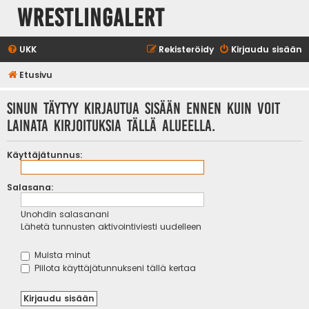
WrestlingAlert
UKK
Rekisteröidy
Kirjaudu sisään
Etusivu
Sinun täytyy kirjautua sisään ennen kuin voit
lainata kirjoituksia tällä alueella.
Käyttäjätunnus:
Salasana:
Unohdin salasanani
Lähetä tunnusten aktivointiviesti uudelleen
Muista minut
Piilota käyttäjätunnukseni tällä kertaa