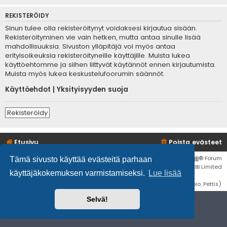
REKISTERÖIDY
Sinun tulee olla rekisteröitynyt voidaksesi kirjautua sisään.
Rekisteröityminen vie vain hetken, mutta antaa sinulle lisää
mahdollisuuksia. Sivuston ylläpitäjä voi myös antaa
erityisoikeuksia rekisteröityneille käyttäjille. Muista lukea
käyttöehtomme ja siihen liittyvät käytännöt ennen kirjautumista.
Muista myös lukea keskustelufoorumin säännöt.
Käyttöehdot
|
Yksityisyyden suoja
Rekisteröidy
Etusivu
Poista evästeet
Flat Style by
Ian Bradley
• Keskustelufoorumin ohjelmisto
phpBB
® Forum
Tämä sivusto käyttää evästeitä parhaan
Software © phpBB Limited
käyttäjäkokemuksen varmistamiseksi.
Lue lisää
Käännös: phpBB Suomi (lurttinen, harritapio, Pettis)
Selvä!